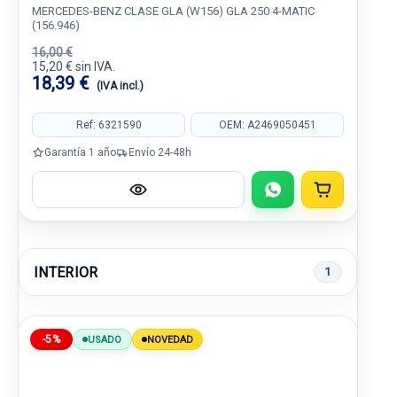
MERCEDES-BENZ CLASE GLA (W156) GLA 250 4-MATIC
(156.946)
16,00 €
15,20 € sin IVA.
18,39 €
(IVA incl.)
Ref: 6321590
OEM: A2469050451
Garantía 1 año
Envío 24-48h
INTERIOR
1
-5%
USADO
NOVEDAD