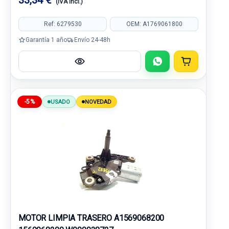
33,34 €
(IVA incl.)
Ref: 6279530
OEM: A1769061800
Garantía 1 año
Envío 24-48h
-5%
USADO
NOVEDAD
MOTOR LIMPIA TRASERO A1569068200