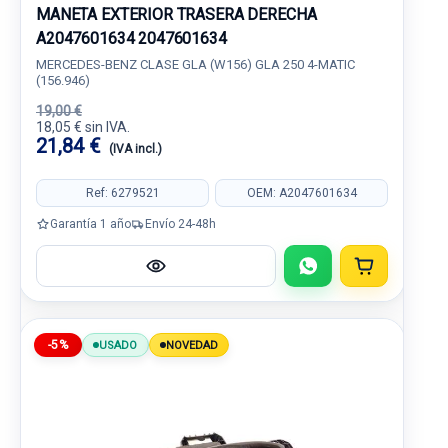
MANETA EXTERIOR TRASERA DERECHA
A2047601634 2047601634
MERCEDES-BENZ CLASE GLA (W156) GLA 250 4-MATIC
(156.946)
19,00 €
18,05 € sin IVA.
21,84 €
(IVA incl.)
Ref: 6279521
OEM: A2047601634
Garantía 1 año
Envío 24-48h
-5%
USADO
NOVEDAD