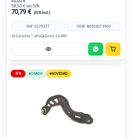
65,00 €
58,50 € sin IVA.
70,79 €
(IVA incl.)
Ref: 6279377
OEM: A0004313900
Garantía 1 año
Envío 24-48h
-5%
USADO
NOVEDAD