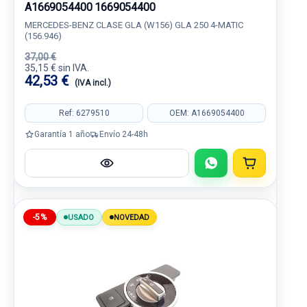
A1669054400 1669054400
MERCEDES-BENZ CLASE GLA (W156) GLA 250 4-MATIC
(156.946)
37,00 €
35,15 € sin IVA.
42,53 €
(IVA incl.)
Ref: 6279510
OEM: A1669054400
Garantía 1 año
Envío 24-48h
-5%
USADO
NOVEDAD