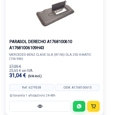
PARASOL DERECHO A1768100610
A17681006109H43
MERCEDES-BENZ CLASE GLA (W156) GLA 250 4-MATIC
(156.946)
27,00 €
25,65 € sin IVA.
31,04 €
(IVA incl.)
Ref: 6279538
OEM: A1768100610
Garantía 1 año
Envío 24-48h