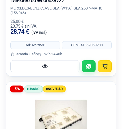
1569068200 W000038727
MERCEDES-BENZ CLASE GLA (W156) GLA 250 4-MATIC
(156.946)
25,00 €
23,75 € sin IVA.
28,74 €
(IVA incl.)
Ref: 6279531
OEM: A1569068200
Garantía 1 año
Envío 24-48h
-5%
USADO
NOVEDAD