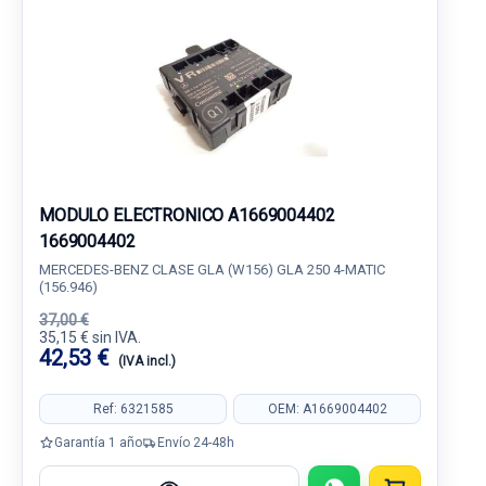
MODULO ELECTRONICO A1669004402
1669004402
MERCEDES-BENZ CLASE GLA (W156) GLA 250 4-MATIC
(156.946)
37,00 €
35,15 € sin IVA.
42,53 €
(IVA incl.)
Ref: 6321585
OEM: A1669004402
Garantía 1 año
Envío 24-48h