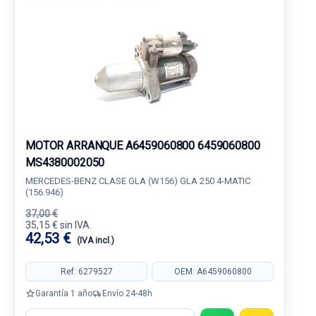
MOTOR ARRANQUE A6459060800 6459060800
MS4380002050
MERCEDES-BENZ CLASE GLA (W156) GLA 250 4-MATIC
(156.946)
37,00 €
35,15 € sin IVA.
42,53 €
(IVA incl.)
Ref: 6279527
OEM: A6459060800
Garantía 1 año
Envío 24-48h