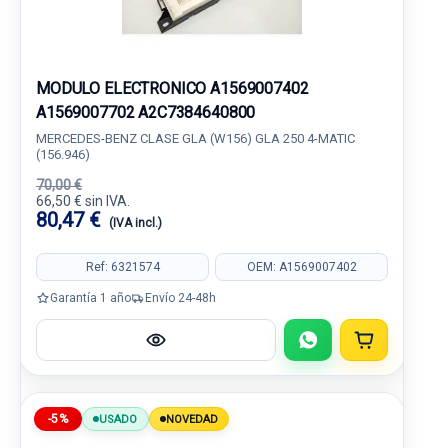
MODULO ELECTRONICO A1569007402
A1569007702 A2C7384640800
MERCEDES-BENZ CLASE GLA (W156) GLA 250 4-MATIC
(156.946)
70,00 €
66,50 € sin IVA.
80,47 €
(IVA incl.)
Ref: 6321574
OEM: A1569007402
Garantía 1 año
Envío 24-48h
-5%
USADO
NOVEDAD