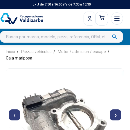
L - J de 7:30 a 16:00 y V de 7:30 a 13:30
Buscar productos
search
Inicio
Piezas vehículos
Motor / admision / escape
Caja mariposa
‹
›