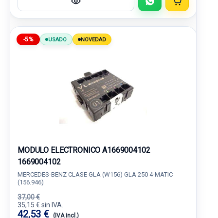
-5%
USADO
NOVEDAD
MODULO ELECTRONICO A1669004102
1669004102
MERCEDES-BENZ CLASE GLA (W156) GLA 250 4-MATIC
(156.946)
37,00 €
35,15 € sin IVA.
42,53 €
(IVA incl.)