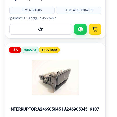
Ref: 6321586
OEM: A1669004102
Garantía 1 año
Envío 24-48h
-5%
USADO
NOVEDAD
INTERRUPTOR A2469050451 A24690504519107