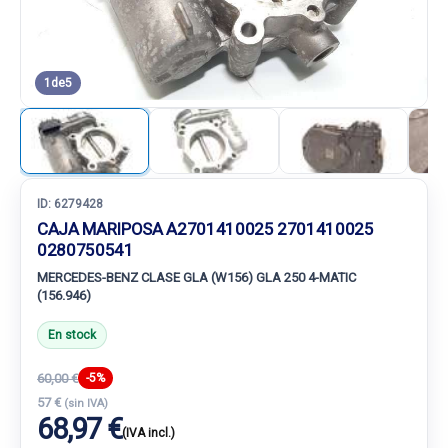
1
de
5
ID:
6279428
CAJA MARIPOSA A2701410025 2701410025
0280750541
MERCEDES-BENZ CLASE GLA (W156) GLA 250 4-MATIC
(156.946)
En stock
60,00 €
-5%
57 €
(sin IVA)
68,97 €
(IVA incl.)