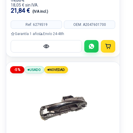
19,00 €
18,05 € sin IVA.
21,84 €
(IVA incl.)
Ref: 6279519
OEM: A2047601700
Garantía 1 año
Envío 24-48h
-5%
USADO
NOVEDAD