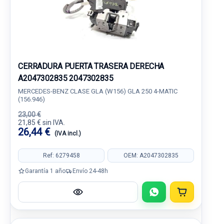
CERRADURA PUERTA TRASERA DERECHA
A2047302835 2047302835
MERCEDES-BENZ CLASE GLA (W156) GLA 250 4-MATIC
(156.946)
23,00 €
21,85 € sin IVA.
26,44 €
(IVA incl.)
Ref: 6279458
OEM: A2047302835
Garantía 1 año
Envío 24-48h