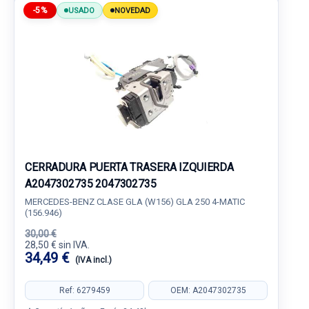
-5%
USADO
NOVEDAD
CERRADURA PUERTA TRASERA IZQUIERDA
A2047302735 2047302735
MERCEDES-BENZ CLASE GLA (W156) GLA 250 4-MATIC
(156.946)
30,00 €
28,50 € sin IVA.
34,49 €
(IVA incl.)
Ref: 6279459
OEM: A2047302735