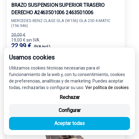
BRAZO SUSPENSION SUPERIOR TRASERO
DERECHO A2463501006 2463501006
MERCEDES-BENZ CLASE GLA (W156) GLA 250 4-MATIC
(156.946)
20,00 €
19,00 € sin IVA.
22,99 €
(IVA incl.)
Usamos cookies
Ref: 6279425
OEM: A2463501006
Utilizamos cookies técnicas necesarias para el
Garantía 1 año
Envío 24-48h
funcionamiento de la web y, con tu consentimiento, cookies
de preferencias, analíticas y de marketing. Puedes aceptar
todas, rechazarlas o configurar su uso.
Ver política de cookies
Rechazar
-5%
USADO
NOVEDAD
Configurar
Aceptar todas