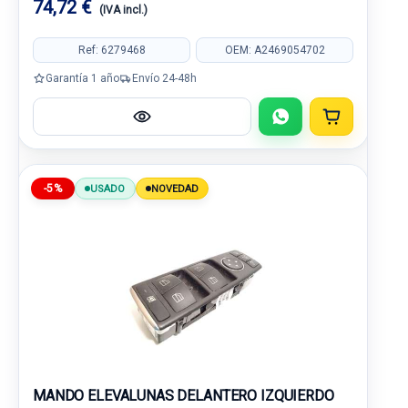
74,72 €
(IVA incl.)
Ref: 6279468
OEM: A2469054702
Garantía 1 año
Envío 24-48h
-5%
USADO
NOVEDAD
MANDO ELEVALUNAS DELANTERO IZQUIERDO