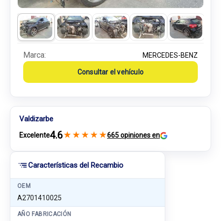
Marca:
MERCEDES-BENZ
Consultar el vehículo
Valdizarbe
4.6
★
★
★
★
★
Excelente
665 opiniones en
Características del Recambio
OEM
A2701410025
AÑO FABRICACIÓN