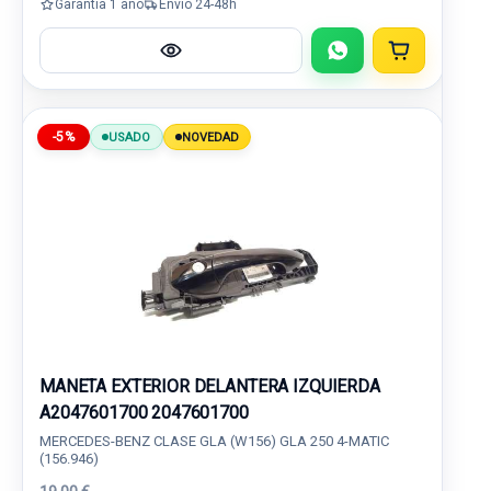
Garantía 1 año
Envío 24-48h
-5%
USADO
NOVEDAD
MANETA EXTERIOR DELANTERA IZQUIERDA
A2047601700 2047601700
MERCEDES-BENZ CLASE GLA (W156) GLA 250 4-MATIC
(156.946)