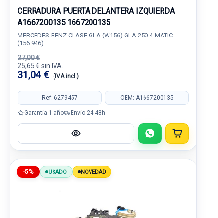
CERRADURA PUERTA DELANTERA IZQUIERDA
A1667200135 1667200135
MERCEDES-BENZ CLASE GLA (W156) GLA 250 4-MATIC
(156.946)
27,00 €
25,65 € sin IVA.
31,04 €
(IVA incl.)
Ref: 6279457
OEM: A1667200135
Garantía 1 año
Envío 24-48h
-5%
USADO
NOVEDAD