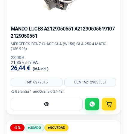
MANDO LUCES A2129050551 A21290505519107
2129050551
MERCEDES-BENZ CLASE GLA (W156) GLA 250 4-MATIC
(156.946)
23,00 €
21,85 € sin IVA.
26,44 €
(IVA incl.)
Ref: 6279515
OEM: A2129050551
Garantía 1 año
Envío 24-48h
-5%
USADO
NOVEDAD