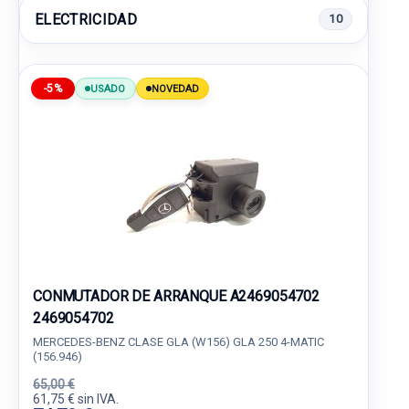
ELECTRICIDAD
10
-5%
USADO
NOVEDAD
CONMUTADOR DE ARRANQUE A2469054702
2469054702
MERCEDES-BENZ CLASE GLA (W156) GLA 250 4-MATIC
(156.946)
65,00 €
61,75 € sin IVA.