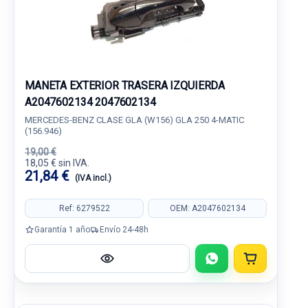
MANETA EXTERIOR TRASERA IZQUIERDA
A2047602134 2047602134
MERCEDES-BENZ CLASE GLA (W156) GLA 250 4-MATIC
(156.946)
19,00 €
18,05 € sin IVA.
21,84 €
(IVA incl.)
Ref: 6279522
OEM: A2047602134
Garantía 1 año
Envío 24-48h