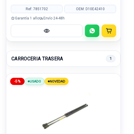
Ref: 7851702
OEM: D10E42410
Garantía 1 año
Envío 24-48h
CARROCERIA TRASERA
1
-5%
USADO
NOVEDAD