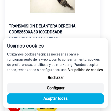
TRANSMISION DELANTERA DERECHA
GDD52550XA 39100GDD5ADB
MAZDA CX-3 (DK) 2.0 SKYACTIV-G
Usamos cookies
80,00 €
72,00 € sin IVA.
Utilizamos cookies técnicas necesarias para el
87,12 €
funcionamiento de la web y, con tu consentimiento, cookies
(IVA incl.)
de preferencias, analíticas y de marketing. Puedes aceptar
todas, rechazarlas o configurar su uso.
Ver política de cookies
Ref: 7851705
OEM: GDD52550XA
Rechazar
Garantía 1 año
Envío 24-48h
Configurar
Aceptar todas
-10%
USADO
NOVEDAD