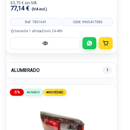
63,75 € sin IVA.
77,14 €
(IVA incl.)
Ref: 7851641
OEM: 9965417080
Garantía 1 año
Envío 24-48h
ALUMBRADO
1
-5%
USADO
NOVEDAD