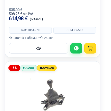
535,00 €
508,25 € sin IVA.
614,98 €
(IVA incl.)
Ref: 7851578
OEM: C6580
Garantía 1 año
Envío 24-48h
-5%
USADO
NOVEDAD