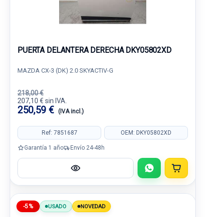
PUERTA DELANTERA DERECHA DKY05802XD
MAZDA CX-3 (DK) 2.0 SKYACTIV-G
218,00 €
207,10 € sin IVA.
250,59 €
(IVA incl.)
Ref: 7851687
OEM: DKY05802XD
Garantía 1 año
Envío 24-48h
-5%
USADO
NOVEDAD