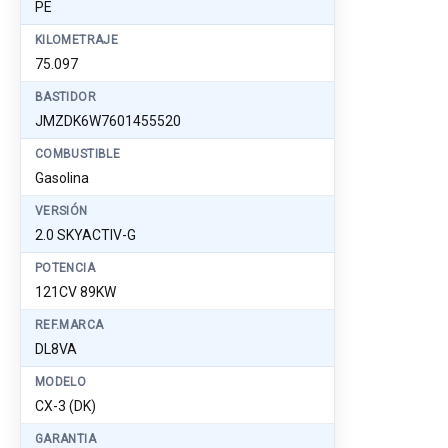
PE
KILOMETRAJE
75.097
BASTIDOR
JMZDK6W7601455520
COMBUSTIBLE
Gasolina
VERSIÓN
2.0 SKYACTIV-G
POTENCIA
121CV 89KW
REF.MARCA
DL8VA
MODELO
CX-3 (DK)
GARANTIA