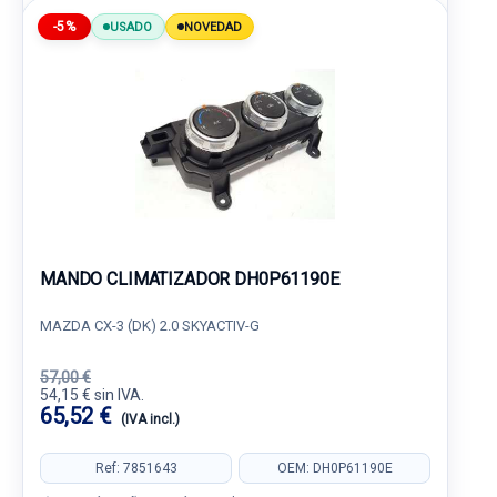
-5%
USADO
NOVEDAD
MANDO CLIMATIZADOR DH0P61190E
MAZDA CX-3 (DK) 2.0 SKYACTIV-G
57,00 €
54,15 € sin IVA.
65,52 €
(IVA incl.)
Ref: 7851643
OEM: DH0P61190E