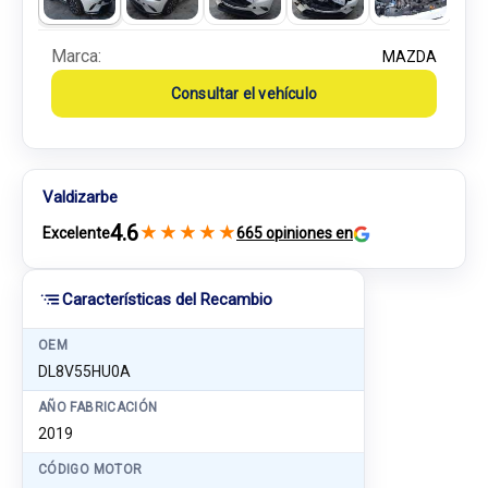
Marca:
MAZDA
Consultar el vehículo
Valdizarbe
4.6
★
★
★
★
★
Excelente
665 opiniones en
Características del Recambio
OEM
DL8V55HU0A
AÑO FABRICACIÓN
2019
CÓDIGO MOTOR