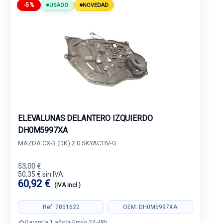
-5%
USADO
NOVEDAD
ELEVALUNAS DELANTERO IZQUIERDO
DH0M5997XA
MAZDA CX-3 (DK) 2.0 SKYACTIV-G
53,00 €
50,35 € sin IVA.
60,92 €
(IVA incl.)
Ref: 7851622
OEM: DH0M5997XA
Garantía 1 año
Envío 24-48h