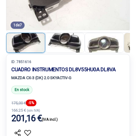
1
de
7
ID:
7851616
CUADRO INSTRUMENTOS DL8V55HU0A DL8VA
MAZDA CX-3 (DK) 2.0 SKYACTIV-G
En stock
175,00 €
-5%
166.25 €
(sin IVA)
201,16 €
(IVA incl.)