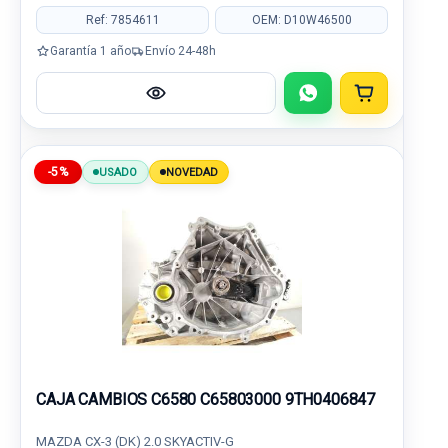
Ref: 7854611
OEM: D10W46500
Garantía 1 año
Envío 24-48h
-5%
USADO
NOVEDAD
CAJA CAMBIOS C6580 C65803000 9TH0406847
MAZDA CX-3 (DK) 2.0 SKYACTIV-G