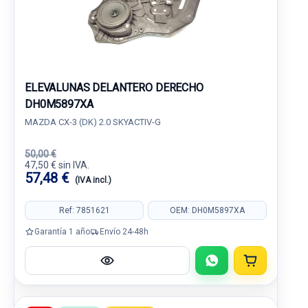
ELEVALUNAS DELANTERO DERECHO
DH0M5897XA
MAZDA CX-3 (DK) 2.0 SKYACTIV-G
50,00 €
47,50 € sin IVA.
57,48 €
(IVA incl.)
Ref: 7851621
OEM: DH0M5897XA
Garantía 1 año
Envío 24-48h