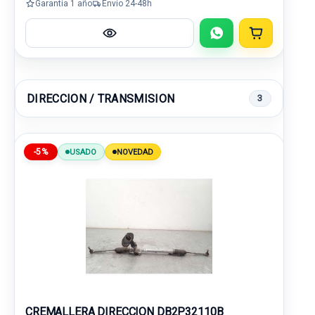
Garantía 1 año
Envío 24-48h
DIRECCION / TRANSMISION
3
-5%
USADO
NOVEDAD
CREMALLERA DIRECCION DB2P32110B