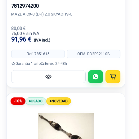
7812974200
MAZDA CX-3 (DK) 2.0 SKYACTIV-G
80,00 €
76,00 € sin IVA.
91,96 €
(IVA incl.)
Ref: 7851615
OEM: DB2P32110B
Garantía 1 año
Envío 24-48h
-10%
USADO
NOVEDAD