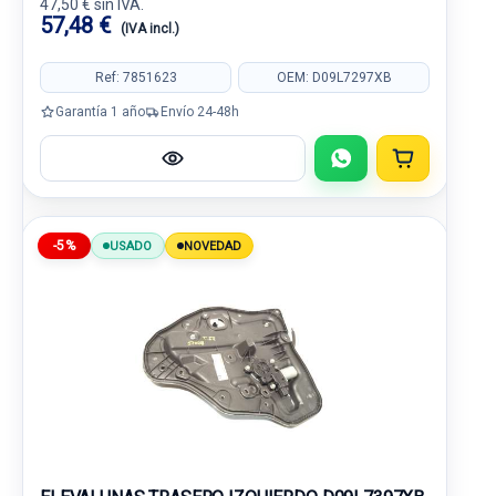
47,50 € sin IVA.
57,48 €
(IVA incl.)
Ref: 7851623
OEM: D09L7297XB
Garantía 1 año
Envío 24-48h
-5%
USADO
NOVEDAD