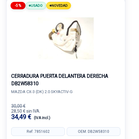
-5%
USADO
NOVEDAD
CERRADURA PUERTA DELANTERA DERECHA
DB2W58310
MAZDA CX-3 (DK) 2.0 SKYACTIV-G
30,00 €
28,50 € sin IVA.
34,49 €
(IVA incl.)
Ref: 7851602
OEM: DB2W58310