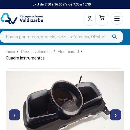
L - J de 7:30 a 16:00 y V de 7:30 a 13:30
Buscar productos
search
Inicio
Piezas vehículos
Electricidad
Cuadro instrumentos
‹
›