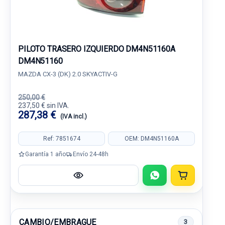
PILOTO TRASERO IZQUIERDO DM4N51160A
DM4N51160
MAZDA CX-3 (DK) 2.0 SKYACTIV-G
250,00 €
237,50 € sin IVA.
287,38 €
(IVA incl.)
Ref: 7851674
OEM: DM4N51160A
Garantía 1 año
Envío 24-48h
CAMBIO/EMBRAGUE
3