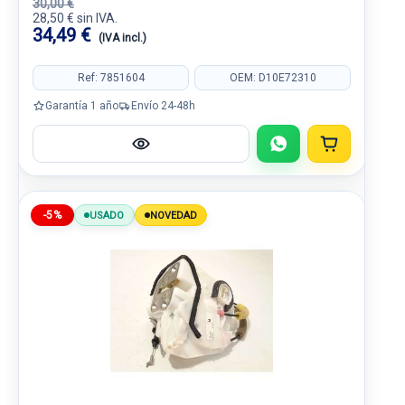
30,00 €
28,50 € sin IVA.
34,49 €
(IVA incl.)
Ref: 7851604
OEM: D10E72310
Garantía 1 año
Envío 24-48h
-5%
USADO
NOVEDAD