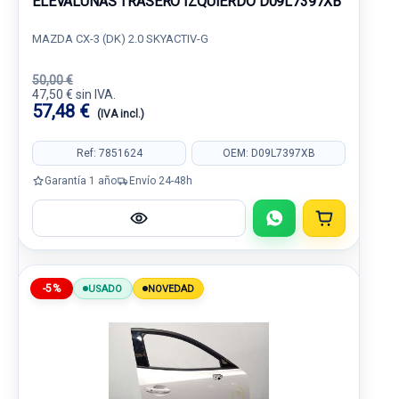
ELEVALUNAS TRASERO IZQUIERDO D09L7397XB
MAZDA CX-3 (DK) 2.0 SKYACTIV-G
50,00 €
47,50 € sin IVA.
57,48 €
(IVA incl.)
Ref: 7851624
OEM: D09L7397XB
Garantía 1 año
Envío 24-48h
-5%
USADO
NOVEDAD