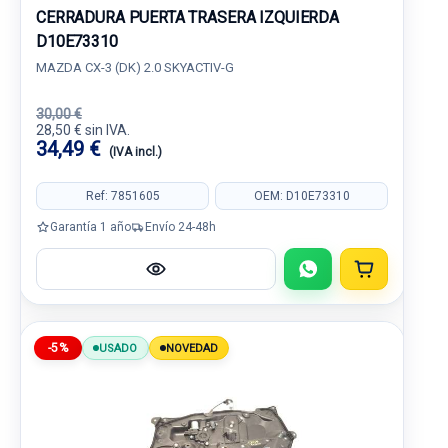
CERRADURA PUERTA TRASERA IZQUIERDA
D10E73310
MAZDA CX-3 (DK) 2.0 SKYACTIV-G
30,00 €
28,50 € sin IVA.
34,49 €
(IVA incl.)
Ref: 7851605
OEM: D10E73310
Garantía 1 año
Envío 24-48h
-5%
USADO
NOVEDAD