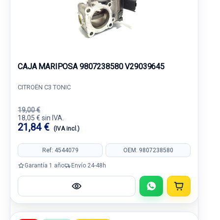
CAJA MARIPOSA 9807238580 V29039645
CITROËN C3 TONIC
19,00 €
18,05 € sin IVA.
21,84 €
(IVA incl.)
Ref: 4544079
OEM: 9807238580
Garantía 1 año
Envío 24-48h