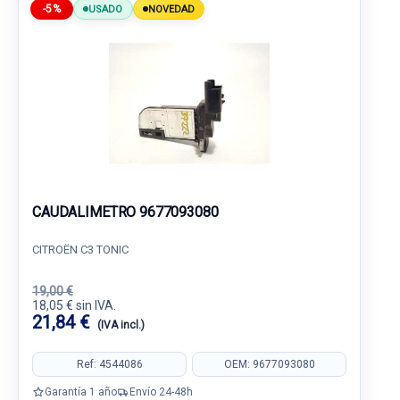
-5%
USADO
NOVEDAD
CAUDALIMETRO 9677093080
CITROËN C3 TONIC
19,00 €
18,05 € sin IVA.
21,84 €
(IVA incl.)
Ref: 4544086
OEM: 9677093080
Garantía 1 año
Envío 24-48h