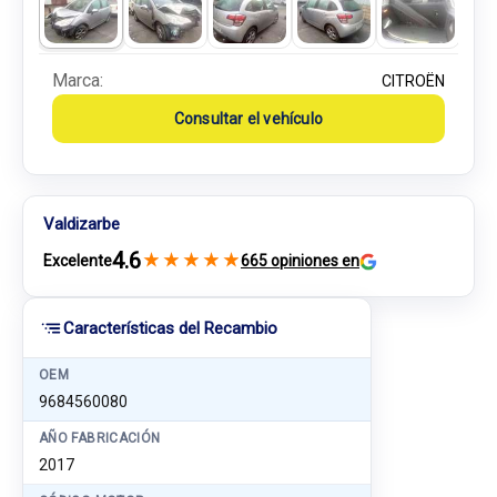
Marca:
CITROËN
Consultar el vehículo
Valdizarbe
4.6
★
★
★
★
★
Excelente
665 opiniones en
Características del Recambio
OEM
9684560080
AÑO FABRICACIÓN
2017