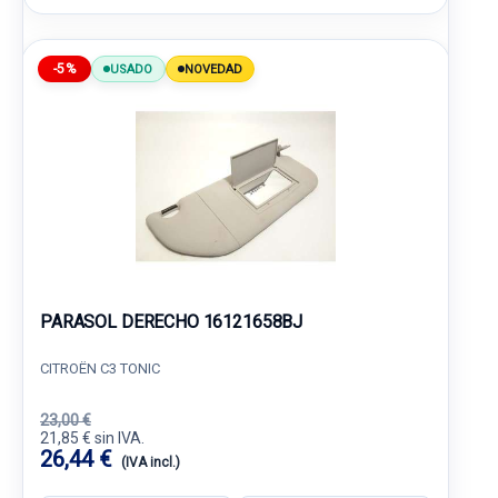
-5%
USADO
NOVEDAD
PARASOL DERECHO 16121658BJ
CITROËN C3 TONIC
23,00 €
21,85 € sin IVA.
26,44 €
(IVA incl.)