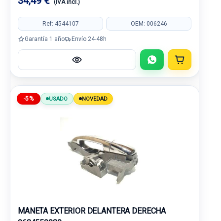
34,49 €
(IVA incl.)
Ref: 4544107
OEM: 006246
Garantía 1 año
Envío 24-48h
-5%
USADO
NOVEDAD
MANETA EXTERIOR DELANTERA DERECHA