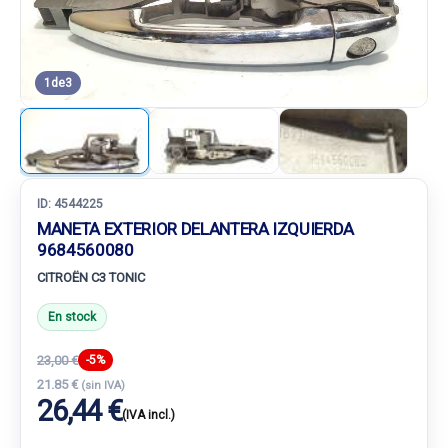
1
de
3
ID:
4544225
MANETA EXTERIOR DELANTERA IZQUIERDA
9684560080
CITROËN C3 TONIC
En stock
23,00 €
-5%
21.85 €
(sin IVA)
26,44 €
(IVA incl.)