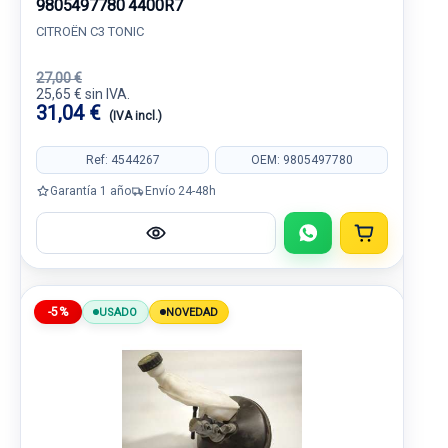
9805497780 4400R7
CITROËN C3 TONIC
27,00 €
25,65 € sin IVA.
31,04 €
(IVA incl.)
Ref: 4544267
OEM: 9805497780
Garantía 1 año
Envío 24-48h
-5%
USADO
NOVEDAD