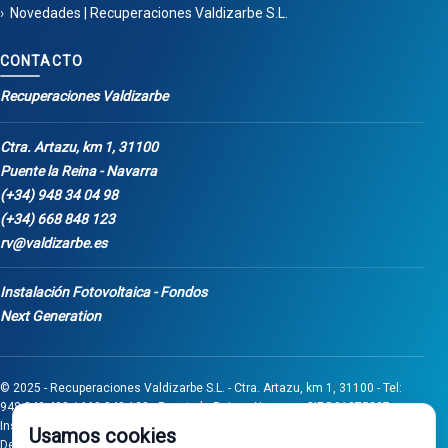
Novedades | Recuperaciones Valdizarbe S.L.
CONTACTO
Recuperaciones Valdizarbe
Ctra. Artazu, km 1, 31100
Puente la Reina - Navarra
(+34) 948 34 04 98
(+34) 668 848 123
rv@valdizarbe.es
Instalación Fotovoltaica - Fondos
Next Generation
© 2025 - Recuperaciones Valdizarbe S.L. - Ctra. Artazu, km 1, 31100 - Tel:
948 340 498 / 668 848 123 - Puente la Reina - Navarra - CIF B31275837.
Inscrita en el Registro Mercantil de Navarra, Tomo 32, Folio 75, Hoja 525.
Usamos cookies
Desarrollado por
Seintosoft