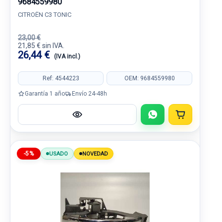
9684559980
CITROËN C3 TONIC
23,00 €
21,85 € sin IVA.
26,44 €
(IVA incl.)
Ref: 4544223
OEM: 9684559980
Garantía 1 año
Envío 24-48h
-5%
USADO
NOVEDAD