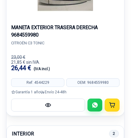
MANETA EXTERIOR TRASERA DERECHA
9684559980
CITROËN C3 TONIC
23,00 €
21,85 € sin IVA.
26,44 €
(IVA incl.)
Ref: 4544229
OEM: 9684559980
Garantía 1 año
Envío 24-48h
INTERIOR
2