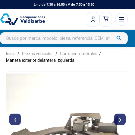
L - J de 7:30 a 16:00 y V de 7:30 a 13:30
Buscar productos
search
Inicio
Piezas vehículos
Carroceria laterales
Maneta exterior delantera izquierda
‹
›