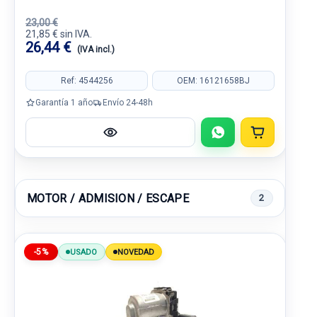
23,00 €
21,85 € sin IVA.
26,44 €
(IVA incl.)
Ref: 4544256
OEM: 16121658BJ
Garantía 1 año
Envío 24-48h
MOTOR / ADMISION / ESCAPE
2
-5%
USADO
NOVEDAD