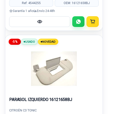
Ref: 4544255
OEM: 16121658BJ
Garantía 1 año
Envío 24-48h
-5%
USADO
NOVEDAD
PARASOL IZQUIERDO 16121658BJ
CITROËN C3 TONIC