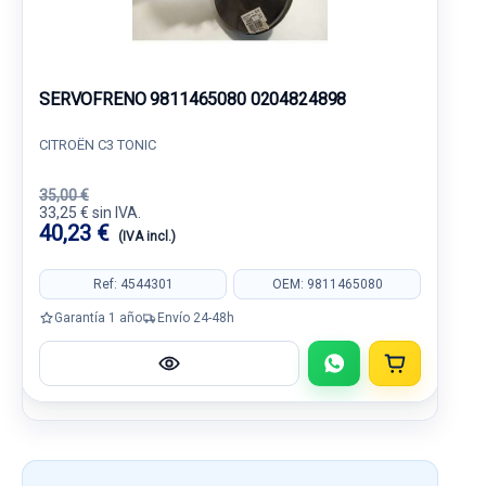
SERVOFRENO 9811465080 0204824898
CITROËN C3 TONIC
35,00 €
33,25 € sin IVA.
40,23 €
(IVA incl.)
Ref: 4544301
OEM: 9811465080
Garantía 1 año
Envío 24-48h