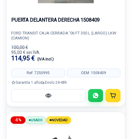
PUERTA DELANTERA DERECHA 1508409
FORD TRANSIT CAJA CERRADA '06 FT 350 L (LARGO) LKW
(CAMION)
100,00 €
95,00 € sin IVA.
114,95 €
(IVA incl.)
Ref: 7250995
OEM: 1508409
Garantía 1 año
Envío 24-48h
-5%
USADO
NOVEDAD