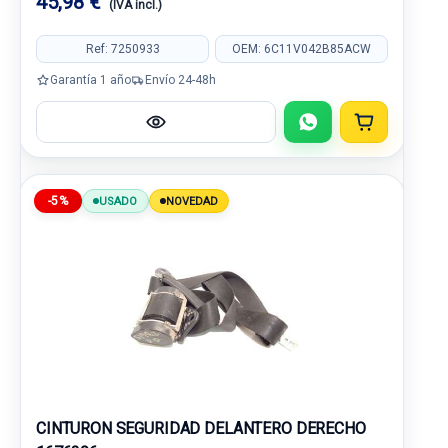
45,98 €
(IVA incl.)
Ref: 7250933
OEM: 6C11V042B85ACW
Garantía 1 año
Envío 24-48h
-5%
USADO
NOVEDAD
CINTURON SEGURIDAD DELANTERO DERECHO