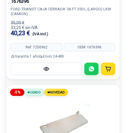
1676396
FORD TRANSIT CAJA CERRADA '06 FT 350 L (LARGO) LKW
(CAMION)
35,00 €
33,25 € sin IVA.
40,23 €
(IVA incl.)
Ref: 7250962
OEM: 1676396
Garantía 1 año
Envío 24-48h
-5%
USADO
NOVEDAD