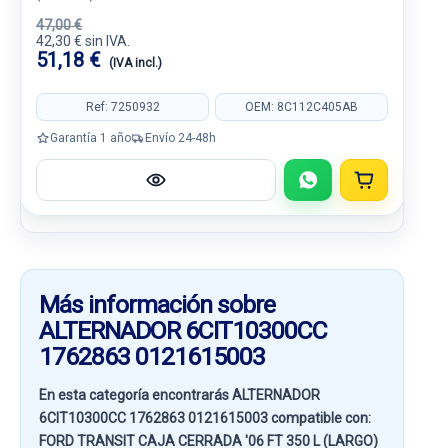
47,00 €
42,30 € sin IVA.
51,18 €
(IVA incl.)
Ref: 7250932
OEM: 8C112C405AB
Garantía 1 año
Envío 24-48h
Más información sobre
ALTERNADOR 6CIT10300CC
1762863 0121615003
En esta categoría encontrarás ALTERNADOR
6CIT10300CC 1762863 0121615003 compatible con:
FORD TRANSIT CAJA CERRADA '06 FT 350 L (LARGO)