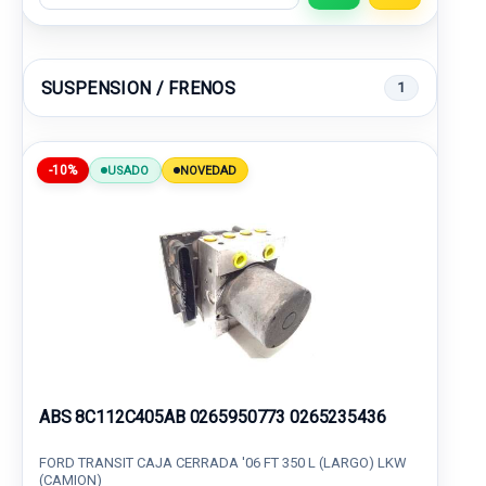
SUSPENSION / FRENOS
1
-10%
USADO
NOVEDAD
ABS 8C112C405AB 0265950773 0265235436
FORD TRANSIT CAJA CERRADA '06 FT 350 L (LARGO) LKW
(CAMION)