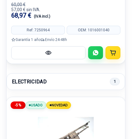
60,00 €
57,00 € sin IVA.
68,97 €
(IVA incl.)
Ref: 7250964
OEM: 1016001040
Garantía 1 año
Envío 24-48h
ELECTRICIDAD
1
-5%
USADO
NOVEDAD