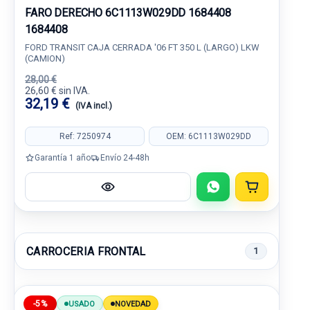
FARO DERECHO 6C1113W029DD 1684408
1684408
FORD TRANSIT CAJA CERRADA '06 FT 350 L (LARGO) LKW
(CAMION)
28,00 €
26,60 € sin IVA.
32,19 €
(IVA incl.)
Ref: 7250974
OEM: 6C1113W029DD
Garantía 1 año
Envío 24-48h
CARROCERIA FRONTAL
1
-5%
USADO
NOVEDAD