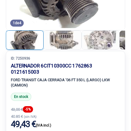
1
de
4
ID:
7250936
ALTERNADOR 6CIT10300CC 1762863
0121615003
FORD TRANSIT CAJA CERRADA '06 FT 350 L (LARGO) LKW
(CAMION)
En stock
43,00 €
-5%
40.85 €
(sin IVA)
49,43 €
(IVA incl.)