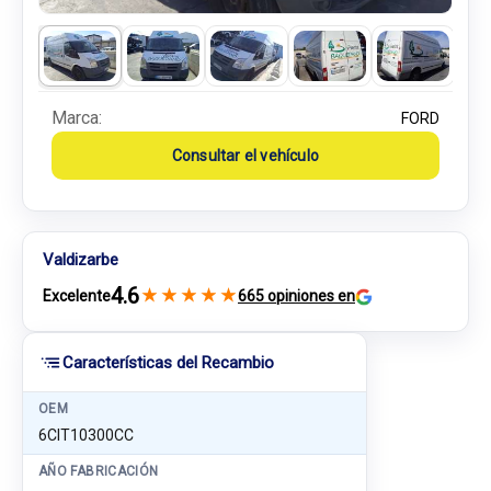
Marca:
FORD
Consultar el vehículo
Valdizarbe
4.6
★
★
★
★
★
Excelente
665 opiniones en
Características del Recambio
OEM
6CIT10300CC
AÑO FABRICACIÓN