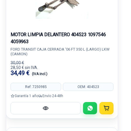
MOTOR LIMPIA DELANTERO 404523 1097546
4059963
FORD TRANSIT CAJA CERRADA '06 FT 350 L (LARGO) LKW
(CAMION)
30,00 €
28,50 € sin IVA.
34,49 €
(IVA incl.)
Ref: 7250985
OEM: 404523
Garantía 1 año
Envío 24-48h