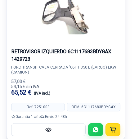
RETROVISOR IZQUIERDO 6C1117683BDYGAX
1429723
FORD TRANSIT CAJA CERRADA '06 FT 350 L (LARGO) LKW
(CAMION)
57,00 €
54,15 € sin IVA.
65,52 €
(IVA incl.)
Ref: 7251003
OEM: 6C1117683BDYGAX
Garantía 1 año
Envío 24-48h