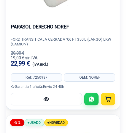
PARASOL DERECHO NOREF
FORD TRANSIT CAJA CERRADA '06 FT 350 L (LARGO) LKW
(CAMION)
20,00 €
19,00 € sin IVA.
22,99 €
(IVA incl.)
Ref: 7250987
OEM: NOREF
Garantía 1 año
Envío 24-48h
-5%
USADO
NOVEDAD