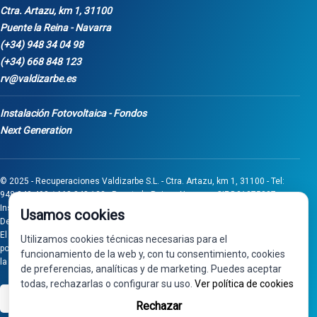
Ctra. Artazu, km 1, 31100
Puente la Reina - Navarra
(+34) 948 34 04 98
(+34) 668 848 123
rv@valdizarbe.es
Instalación Fotovoltaica - Fondos
Next Generation
© 2025 - Recuperaciones Valdizarbe S.L. - Ctra. Artazu, km 1, 31100 - Tel:
948 340 498 / 668 848 123 - Puente la Reina - Navarra - CIF B31275837.
Inscrita en el Registro Mercantil de Navarra, Tomo 32, Folio 75, Hoja 525.
Usamos cookies
Desarrollado por
Seintosoft
El proyecto de inversión "0011-0558-2024-000008" ha sido subvencionado
Utilizamos cookies técnicas necesarias para el
por Gobierno de Navarra al amparo de la convocatoria de 2024 de Ayudas a
funcionamiento de la web y, con tu consentimiento, cookies
la inversión en pymes industriales
de preferencias, analíticas y de marketing. Puedes aceptar
todas, rechazarlas o configurar su uso.
Ver política de cookies
VISA
PayPal
Rechazar