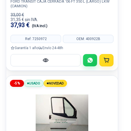
FORD TRANSIT CAJA CERRADA '06 FT 350 L (LARGO) LKW
(CAMION)
33,00 €
31,35 € sin IVA.
37,93 €
(IVA incl.)
Ref: 7250972
OEM: 400922B
Garantía 1 año
Envío 24-48h
-5%
USADO
NOVEDAD