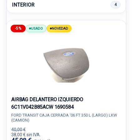
INTERIOR
4
-5%
USADO
NOVEDAD
AIRBAG DELANTERO IZQUIERDO
6C11V042B85ACW 1690584
FORD TRANSIT CAJA CERRADA '06 FT 350 L (LARGO) LKW
(CAMION)
40,00 €
38,00 € sin IVA.