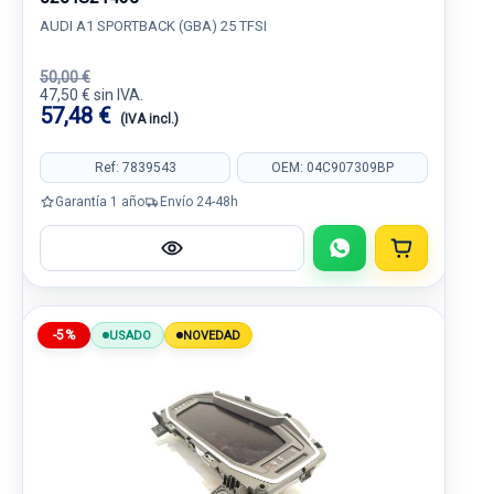
AUDI A1 SPORTBACK (GBA) 25 TFSI
50,00 €
47,50 € sin IVA.
57,48 €
(IVA incl.)
Ref: 7839543
OEM: 04C907309BP
Garantía 1 año
Envío 24-48h
-5%
USADO
NOVEDAD