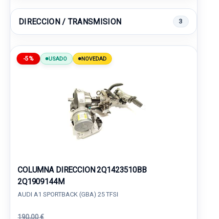
DIRECCION / TRANSMISION
3
-5%
USADO
NOVEDAD
COLUMNA DIRECCION 2Q1423510BB
2Q1909144M
AUDI A1 SPORTBACK (GBA) 25 TFSI
190,00 €