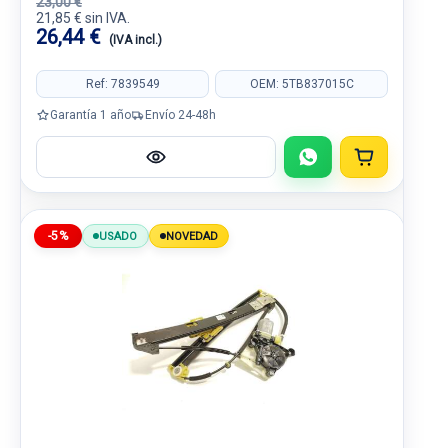
23,00 €
21,85 € sin IVA.
26,44 €
(IVA incl.)
Ref: 7839549
OEM: 5TB837015C
Garantía 1 año
Envío 24-48h
-5%
USADO
NOVEDAD