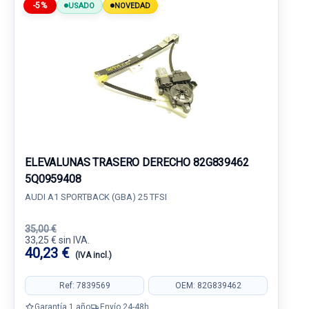
-5%
USADO
NOVEDAD
ELEVALUNAS TRASERO DERECHO 82G839462
5Q0959408
AUDI A1 SPORTBACK (GBA) 25 TFSI
35,00 €
33,25 € sin IVA.
40,23 €
(IVA incl.)
Ref: 7839569
OEM: 82G839462
Garantía 1 año
Envío 24-48h