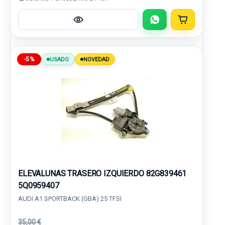
-5%
USADO
NOVEDAD
ELEVALUNAS TRASERO IZQUIERDO 82G839461
5Q0959407
AUDI A1 SPORTBACK (GBA) 25 TFSI
35,00 €