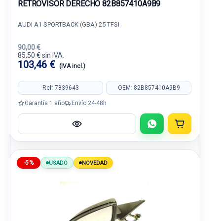
RETROVISOR DERECHO 82B857410A9B9
AUDI A1 SPORTBACK (GBA) 25 TFSI
90,00 €
85,50 € sin IVA.
103,46 €
(IVA incl.)
Ref: 7839643
OEM: 82B857410A9B9
Garantía 1 año
Envío 24-48h
-5%
USADO
NOVEDAD