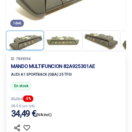
1
de
6
ID:
7839594
MANDO MULTIFUNCION 82A925301AE
AUDI A1 SPORTBACK (GBA) 25 TFSI
En stock
30,00 €
-5%
28.5 €
(sin IVA)
34,49 €
(IVA incl.)