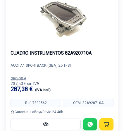
CUADRO INSTRUMENTOS 82A920710A
AUDI A1 SPORTBACK (GBA) 25 TFSI
250,00 €
237,50 € sin IVA.
287,38 €
(IVA incl.)
Ref: 7839562
OEM: 82A920710A
Garantía 1 año
Envío 24-48h