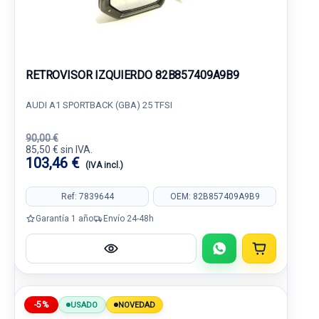
RETROVISOR IZQUIERDO 82B857409A9B9
AUDI A1 SPORTBACK (GBA) 25 TFSI
90,00 €
85,50 € sin IVA.
103,46 €
(IVA incl.)
Ref: 7839644
OEM: 82B857409A9B9
Garantía 1 año
Envío 24-48h
-5%
USADO
NOVEDAD