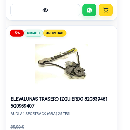
-5%
USADO
NOVEDAD
ELEVALUNAS TRASERO IZQUIERDO 82G839461
5Q0959407
AUDI A1 SPORTBACK (GBA) 25 TFSI
35,00 €