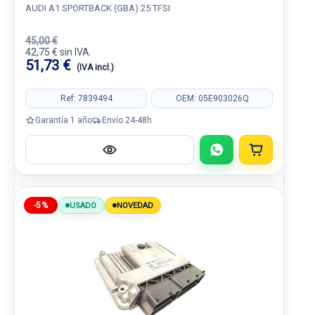
AUDI A1 SPORTBACK (GBA) 25 TFSI
45,00 €
42,75 € sin IVA.
51,73 €
(IVA incl.)
Ref: 7839494
OEM: 05E903026Q
Garantía 1 año
Envío 24-48h
-5%
USADO
NOVEDAD