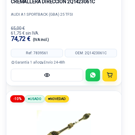
CREMALLERA DIRECCION 2Q1423061C
AUDI A1 SPORTBACK (GBA) 25 TFSI
65,00 €
61,75 € sin IVA.
74,72 €
(IVA incl.)
Ref: 7839561
OEM: 2Q1423061C
Garantía 1 año
Envío 24-48h
-10%
USADO
NOVEDAD