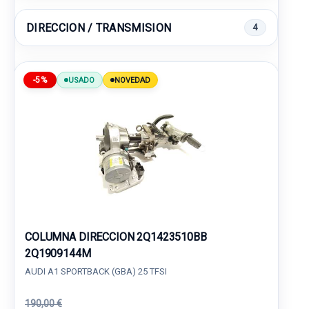
DIRECCION / TRANSMISION
4
-5%
USADO
NOVEDAD
COLUMNA DIRECCION 2Q1423510BB
2Q1909144M
AUDI A1 SPORTBACK (GBA) 25 TFSI
190,00 €