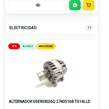
ELECTRICIDAD
11
-5%
USADO
NOVEDAD
ALTERNADOR 05E903026Q 2740516B TG14LLD