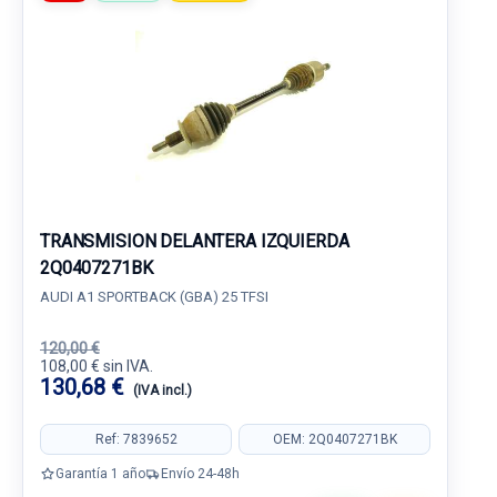
TRANSMISION DELANTERA IZQUIERDA
2Q0407271BK
AUDI A1 SPORTBACK (GBA) 25 TFSI
120,00 €
108,00 € sin IVA.
130,68 €
(IVA incl.)
Ref: 7839652
OEM: 2Q0407271BK
Garantía 1 año
Envío 24-48h