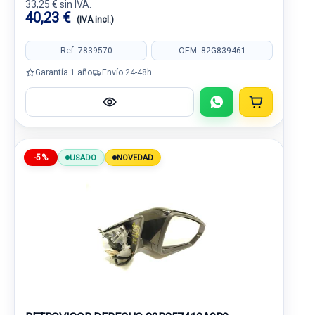
33,25 € sin IVA.
40,23 €
(IVA incl.)
Ref: 7839570
OEM: 82G839461
Garantía 1 año
Envío 24-48h
-5%
USADO
NOVEDAD