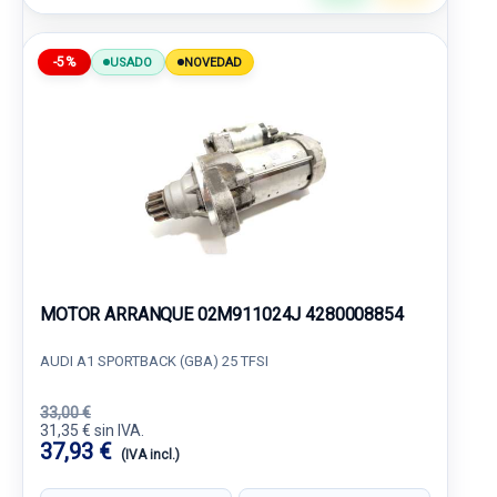
-5%
USADO
NOVEDAD
MOTOR ARRANQUE 02M911024J 4280008854
AUDI A1 SPORTBACK (GBA) 25 TFSI
33,00 €
31,35 € sin IVA.
37,93 €
(IVA incl.)