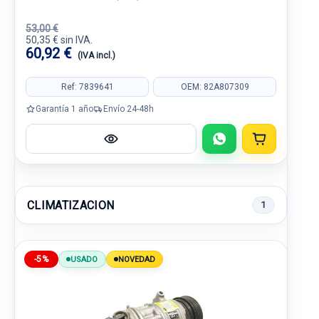
53,00 €
50,35 € sin IVA.
60,92 €
(IVA incl.)
Ref: 7839641
OEM: 82A807309
Garantía 1 año
Envío 24-48h
CLIMATIZACION
1
-5%
USADO
NOVEDAD