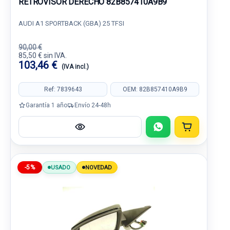
RETROVISOR DERECHO 82B857410A9B9
AUDI A1 SPORTBACK (GBA) 25 TFSI
90,00 €
85,50 € sin IVA.
103,46 €
(IVA incl.)
Ref: 7839643
OEM: 82B857410A9B9
Garantía 1 año
Envío 24-48h
-5%
USADO
NOVEDAD