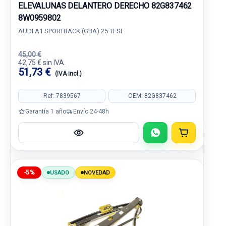
ELEVALUNAS DELANTERO DERECHO 82G837462
8W0959802
AUDI A1 SPORTBACK (GBA) 25 TFSI
45,00 €
42,75 € sin IVA.
51,73 €
(IVA incl.)
Ref: 7839567
OEM: 82G837462
Garantía 1 año
Envío 24-48h
-5%
USADO
NOVEDAD