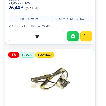
21,85 € sin IVA.
26,44 €
(IVA incl.)
Ref: 7839549
OEM: 5TB837015C
Garantía 1 año
Envío 24-48h
-5%
USADO
NOVEDAD