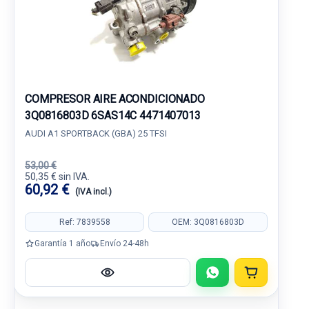
COMPRESOR AIRE ACONDICIONADO
3Q0816803D 6SAS14C 4471407013
AUDI A1 SPORTBACK (GBA) 25 TFSI
53,00 €
50,35 € sin IVA.
60,92 €
(IVA incl.)
Ref: 7839558
OEM: 3Q0816803D
Garantía 1 año
Envío 24-48h