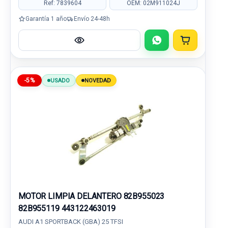
Ref: 7839604
OEM: 02M911024J
Garantía 1 año
Envío 24-48h
-5%
USADO
NOVEDAD
MOTOR LIMPIA DELANTERO 82B955023
82B955119 443122463019
AUDI A1 SPORTBACK (GBA) 25 TFSI