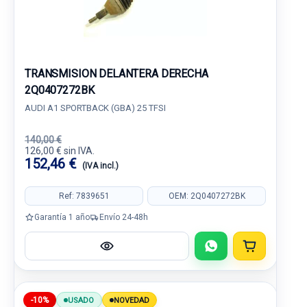
TRANSMISION DELANTERA DERECHA
2Q0407272BK
AUDI A1 SPORTBACK (GBA) 25 TFSI
140,00 €
126,00 € sin IVA.
152,46 €
(IVA incl.)
Ref: 7839651
OEM: 2Q0407272BK
Garantía 1 año
Envío 24-48h
-10%
USADO
NOVEDAD