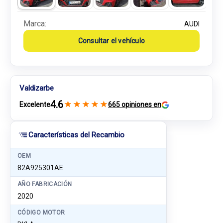
Marca:
AUDI
Consultar el vehículo
Valdizarbe
4.6
★
★
★
★
★
Excelente
665 opiniones en
Características del Recambio
OEM
82A925301AE
AÑO FABRICACIÓN
2020
CÓDIGO MOTOR