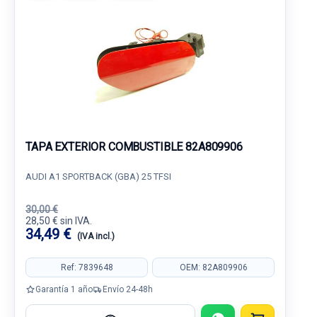
TAPA EXTERIOR COMBUSTIBLE 82A809906
AUDI A1 SPORTBACK (GBA) 25 TFSI
30,00 €
28,50 € sin IVA.
34,49 €
(IVA incl.)
Ref: 7839648
OEM: 82A809906
Garantía 1 año
Envío 24-48h