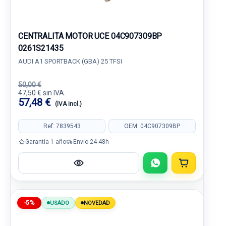
CENTRALITA MOTOR UCE 04C907309BP
0261S21435
AUDI A1 SPORTBACK (GBA) 25 TFSI
50,00 €
47,50 € sin IVA.
57,48 €
(IVA incl.)
Ref: 7839543
OEM: 04C907309BP
Garantía 1 año
Envío 24-48h
-5%
USADO
NOVEDAD