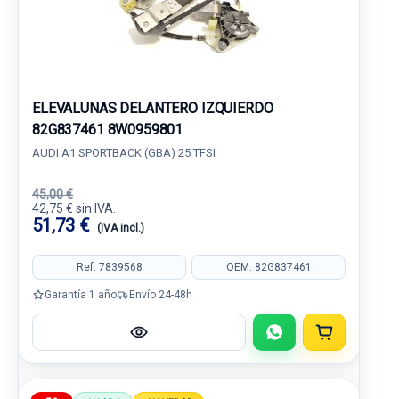
ELEVALUNAS DELANTERO IZQUIERDO
82G837461 8W0959801
AUDI A1 SPORTBACK (GBA) 25 TFSI
45,00 €
42,75 € sin IVA.
51,73 €
(IVA incl.)
Ref: 7839568
OEM: 82G837461
Garantía 1 año
Envío 24-48h