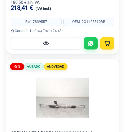
180,50 € sin IVA.
218,41 €
(IVA incl.)
Ref: 7839557
OEM: 2Q1423510BB
Garantía 1 año
Envío 24-48h
-5%
USADO
NOVEDAD