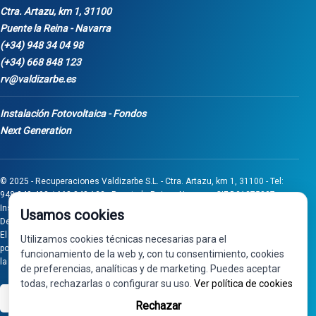
Ctra. Artazu, km 1, 31100
Puente la Reina - Navarra
(+34) 948 34 04 98
(+34) 668 848 123
rv@valdizarbe.es
Instalación Fotovoltaica - Fondos
Next Generation
© 2025 - Recuperaciones Valdizarbe S.L. - Ctra. Artazu, km 1, 31100 - Tel:
948 340 498 / 668 848 123 - Puente la Reina - Navarra - CIF B31275837.
Inscrita en el Registro Mercantil de Navarra, Tomo 32, Folio 75, Hoja 525.
Usamos cookies
Desarrollado por
Seintosoft
El proyecto de inversión "0011-0558-2024-000008" ha sido subvencionado
Utilizamos cookies técnicas necesarias para el
por Gobierno de Navarra al amparo de la convocatoria de 2024 de Ayudas a
funcionamiento de la web y, con tu consentimiento, cookies
la inversión en pymes industriales
de preferencias, analíticas y de marketing. Puedes aceptar
todas, rechazarlas o configurar su uso.
Ver política de cookies
VISA
PayPal
Rechazar