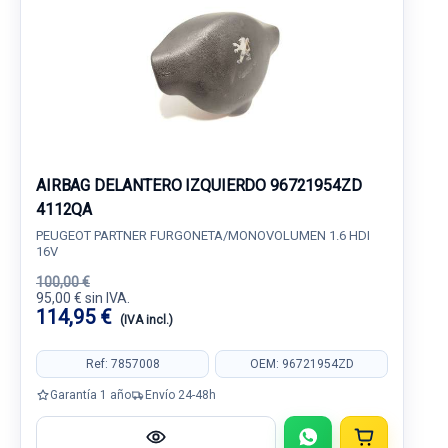
AIRBAG DELANTERO IZQUIERDO 96721954ZD
4112QA
PEUGEOT PARTNER FURGONETA/MONOVOLUMEN 1.6 HDI
16V
100,00 €
95,00 € sin IVA.
114,95 €
(IVA incl.)
Ref: 7857008
OEM: 96721954ZD
Garantía 1 año
Envío 24-48h