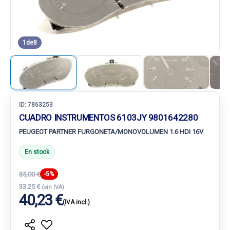
1
de
8
ID:
7863253
CUADRO INSTRUMENTOS 6103JY 9801642280
PEUGEOT PARTNER FURGONETA/MONOVOLUMEN 1.6 HDI 16V
En stock
35,00 €
-5%
33.25 €
(sin IVA)
40,23 €
(IVA incl.)