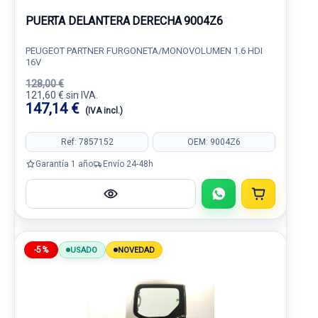
PUERTA DELANTERA DERECHA 9004Z6
PEUGEOT PARTNER FURGONETA/MONOVOLUMEN 1.6 HDI
16V
128,00 €
121,60 € sin IVA.
147,14 €
(IVA incl.)
Ref: 7857152
OEM: 9004Z6
Garantía 1 año
Envío 24-48h
-5%
USADO
NOVEDAD