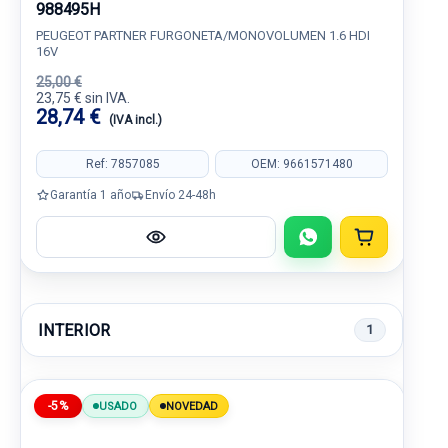
988495H
PEUGEOT PARTNER FURGONETA/MONOVOLUMEN 1.6 HDI
16V
25,00 €
23,75 € sin IVA.
28,74 €
(IVA incl.)
Ref: 7857085
OEM: 9661571480
Garantía 1 año
Envío 24-48h
INTERIOR
1
-5%
USADO
NOVEDAD