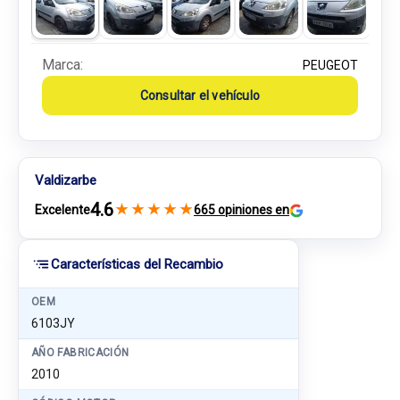
Marca:
PEUGEOT
Consultar el vehículo
Valdizarbe
4.6
★
★
★
★
★
Excelente
665 opiniones en
Características del Recambio
OEM
6103JY
AÑO FABRICACIÓN
2010