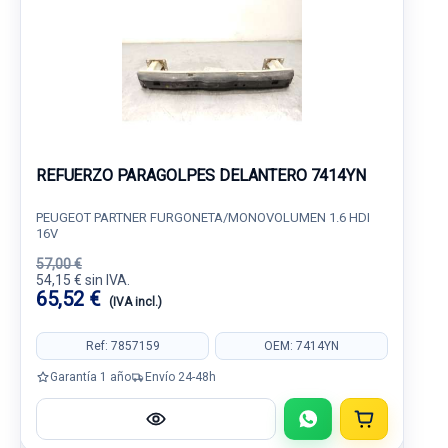
REFUERZO PARAGOLPES DELANTERO 7414YN
PEUGEOT PARTNER FURGONETA/MONOVOLUMEN 1.6 HDI
16V
57,00 €
54,15 € sin IVA.
65,52 €
(IVA incl.)
Ref: 7857159
OEM: 7414YN
Garantía 1 año
Envío 24-48h