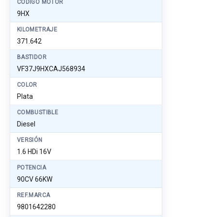
CÓDIGO MOTOR
9HX
KILOMETRAJE
371.642
BASTIDOR
VF37J9HXCAJ568934
COLOR
Plata
COMBUSTIBLE
Diesel
VERSIÓN
1.6 HDi 16V
POTENCIA
90CV 66KW
REF.MARCA
9801642280