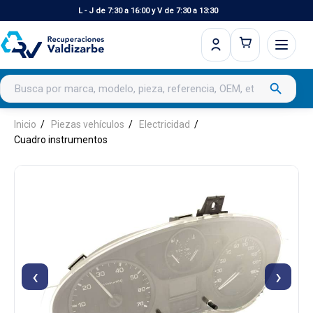
L - J de 7:30 a 16:00 y V de 7:30 a 13:30
Buscar productos
search
Inicio
Piezas vehículos
Electricidad
Cuadro instrumentos
‹
›