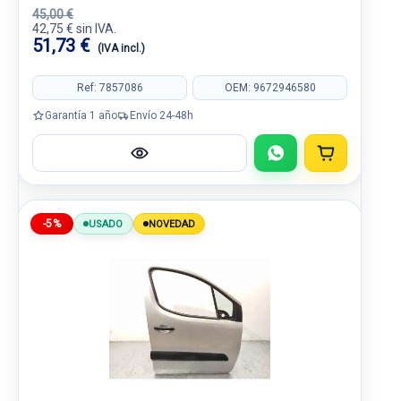
45,00 €
42,75 € sin IVA.
51,73 €
(IVA incl.)
Ref: 7857086
OEM: 9672946580
Garantía 1 año
Envío 24-48h
-5%
USADO
NOVEDAD