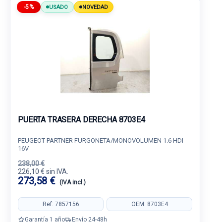
-5%
USADO
NOVEDAD
PUERTA TRASERA DERECHA 8703E4
PEUGEOT PARTNER FURGONETA/MONOVOLUMEN 1.6 HDI
16V
238,00 €
226,10 € sin IVA.
273,58 €
(IVA incl.)
Ref: 7857156
OEM: 8703E4
Garantía 1 año
Envío 24-48h