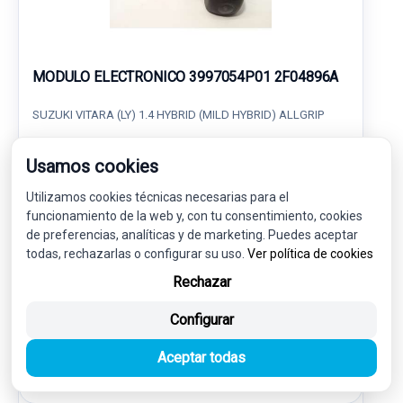
MODULO ELECTRONICO 3997054P01 2F04896A
SUZUKI VITARA (LY) 1.4 HYBRID (MILD HYBRID) ALLGRIP
60,00 €
Usamos cookies
57,00 € sin IVA.
68,97 €
(IVA incl.)
Utilizamos cookies técnicas necesarias para el
funcionamiento de la web y, con tu consentimiento, cookies
Ref: 7735317
OEM: 3997054P01
de preferencias, analíticas y de marketing. Puedes aceptar
todas, rechazarlas o configurar su uso.
Ver política de cookies
Garantía 1 año
Envío 24-48h
Rechazar
Configurar
Aceptar todas
MOTOR / ADMISION / ESCAPE
1