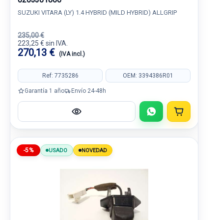
SUZUKI VITARA (LY) 1.4 HYBRID (MILD HYBRID) ALLGRIP
235,00 €
223,25 € sin IVA.
270,13 €
(IVA incl.)
Ref: 7735286
OEM: 3394386R01
Garantía 1 año
Envío 24-48h
-5%
USADO
NOVEDAD