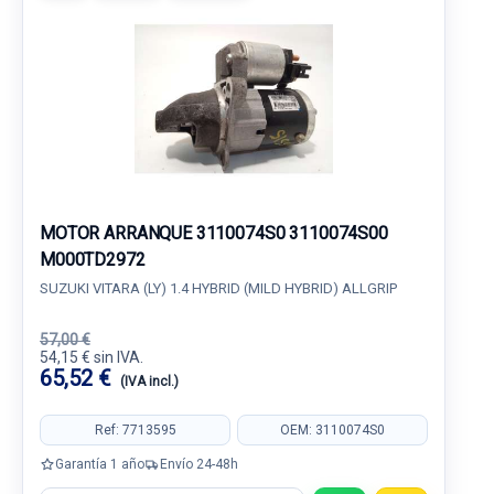
MOTOR ARRANQUE 3110074S0 3110074S00
M000TD2972
SUZUKI VITARA (LY) 1.4 HYBRID (MILD HYBRID) ALLGRIP
57,00 €
54,15 € sin IVA.
65,52 €
(IVA incl.)
Ref: 7713595
OEM: 3110074S0
Garantía 1 año
Envío 24-48h