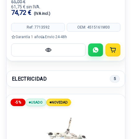
65,00 €
61,75 € sin IVA.
74,72 €
(IVA incl.)
Ref: 7713592
OEM: 4515161M00
Garantía 1 año
Envío 24-48h
ELECTRICIDAD
5
-5%
USADO
NOVEDAD