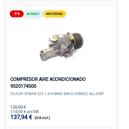
-5%
USADO
NOVEDAD
COMPRESOR AIRE ACONDICIONADO
9520174S00
SUZUKI VITARA (LY) 1.4 HYBRID (MILD HYBRID) ALLGRIP
120,00 €
114,00 € sin IVA.
137,94 €
(IVA incl.)