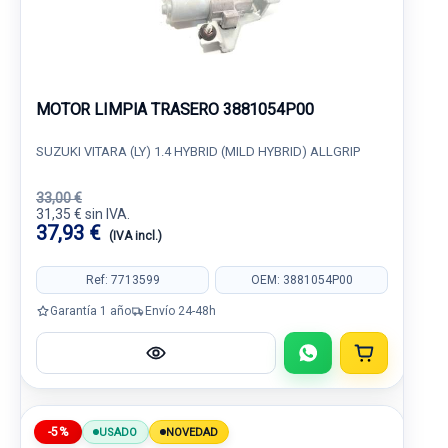
MOTOR LIMPIA TRASERO 3881054P00
SUZUKI VITARA (LY) 1.4 HYBRID (MILD HYBRID) ALLGRIP
33,00 €
31,35 € sin IVA.
37,93 €
(IVA incl.)
Ref: 7713599
OEM: 3881054P00
Garantía 1 año
Envío 24-48h
-5%
USADO
NOVEDAD