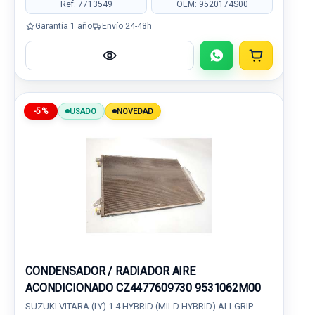
Ref: 7713549
OEM: 9520174S00
Garantía 1 año
Envío 24-48h
-5%
USADO
NOVEDAD
CONDENSADOR / RADIADOR AIRE
ACONDICIONADO CZ4477609730 9531062M00
SUZUKI VITARA (LY) 1.4 HYBRID (MILD HYBRID) ALLGRIP