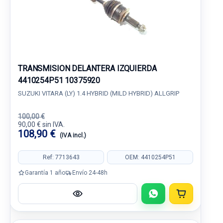
TRANSMISION DELANTERA IZQUIERDA
4410254P51 10375920
SUZUKI VITARA (LY) 1.4 HYBRID (MILD HYBRID) ALLGRIP
100,00 €
90,00 € sin IVA.
108,90 €
(IVA incl.)
Ref: 7713643
OEM: 4410254P51
Garantía 1 año
Envío 24-48h