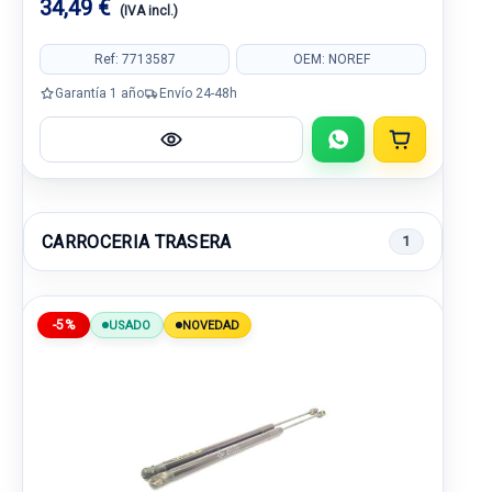
34,49 €
(IVA incl.)
Ref: 7713587
OEM: NOREF
Garantía 1 año
Envío 24-48h
CARROCERIA TRASERA
1
-5%
USADO
NOVEDAD