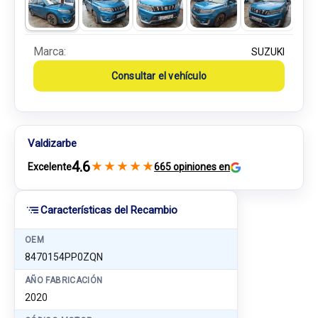
Marca:
SUZUKI
Consultar el vehículo
Valdizarbe
4.6
★
★
★
★
★
Excelente
665 opiniones en
Características del Recambio
OEM
8470154PP0ZQN
AÑO FABRICACIÓN
2020