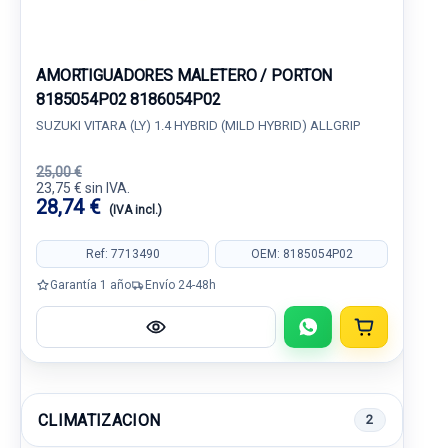
AMORTIGUADORES MALETERO / PORTON
8185054P02 8186054P02
SUZUKI VITARA (LY) 1.4 HYBRID (MILD HYBRID) ALLGRIP
25,00 €
23,75 € sin IVA.
28,74 €
(IVA incl.)
Ref: 7713490
OEM: 8185054P02
Garantía 1 año
Envío 24-48h
CLIMATIZACION
2