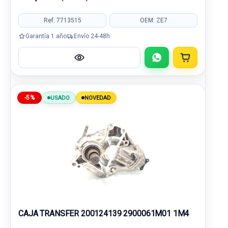
Ref: 7713515
OEM: ZE7
Garantía 1 año
Envío 24-48h
-5%
USADO
NOVEDAD
CAJA TRANSFER 200124139 2900061M01 1M4