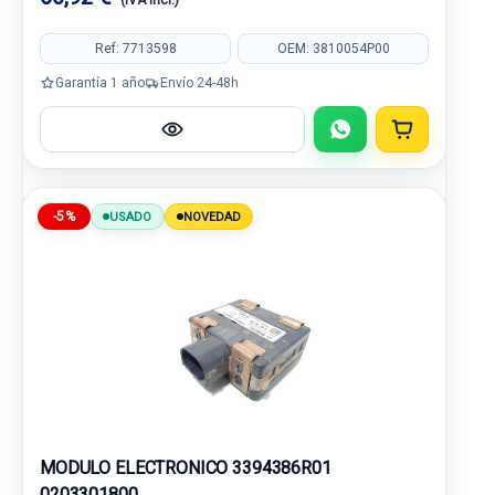
(IVA incl.)
Ref: 7713598
OEM: 3810054P00
Garantía 1 año
Envío 24-48h
-5%
USADO
NOVEDAD
MODULO ELECTRONICO 3394386R01
0203301800