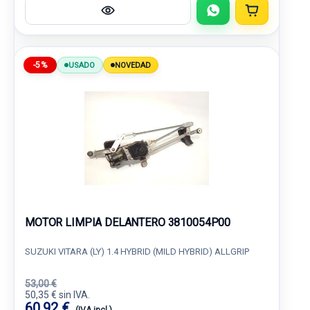
-5%
USADO
NOVEDAD
MOTOR LIMPIA DELANTERO 3810054P00
SUZUKI VITARA (LY) 1.4 HYBRID (MILD HYBRID) ALLGRIP
53,00 €
50,35 € sin IVA.
60,92 €