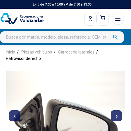
L - J de 7:30 a 16:00 y V de 7:30 a 13:30
Buscar productos
search
Inicio
Piezas vehículos
Carroceria laterales
Retrovisor derecho
‹
›