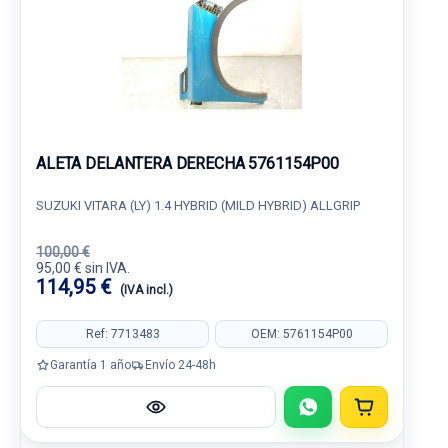
ALETA DELANTERA DERECHA 5761154P00
SUZUKI VITARA (LY) 1.4 HYBRID (MILD HYBRID) ALLGRIP
100,00 €
95,00 € sin IVA.
114,95 €
(IVA incl.)
Ref: 7713483
OEM: 5761154P00
Garantía 1 año
Envío 24-48h