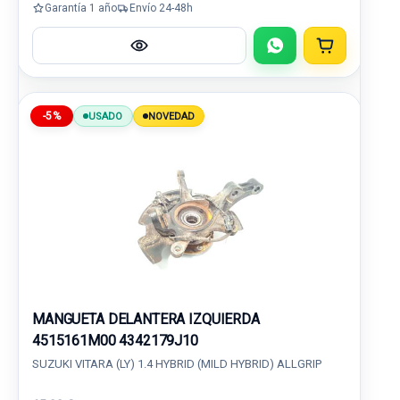
Garantía 1 año
Envío 24-48h
-5%
USADO
NOVEDAD
MANGUETA DELANTERA IZQUIERDA
4515161M00 4342179J10
SUZUKI VITARA (LY) 1.4 HYBRID (MILD HYBRID) ALLGRIP