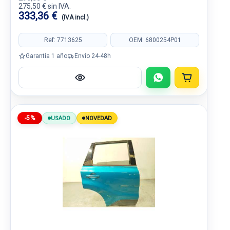
275,50 € sin IVA.
333,36 €
(IVA incl.)
Ref: 7713625
OEM: 6800254P01
Garantía 1 año
Envío 24-48h
-5%
USADO
NOVEDAD