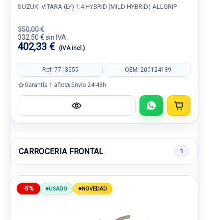
SUZUKI VITARA (LY) 1.4 HYBRID (MILD HYBRID) ALLGRIP
350,00 €
332,50 € sin IVA.
402,33 €
(IVA incl.)
Ref: 7713555
OEM: 200124139
Garantía 1 año
Envío 24-48h
CARROCERIA FRONTAL
1
-5%
USADO
NOVEDAD