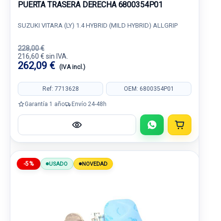
PUERTA TRASERA DERECHA 6800354P01
SUZUKI VITARA (LY) 1.4 HYBRID (MILD HYBRID) ALLGRIP
228,00 €
216,60 € sin IVA.
262,09 €
(IVA incl.)
Ref: 7713628
OEM: 6800354P01
Garantía 1 año
Envío 24-48h
-5%
USADO
NOVEDAD