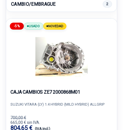
CAMBIO/EMBRAGUE
2
-5%
USADO
NOVEDAD
CAJA CAMBIOS ZE7 2000868M01
SUZUKI VITARA (LY) 1.4 HYBRID (MILD HYBRID) ALLGRIP
700,00 €
665,00 € sin IVA.
804,65 €
(IVA incl.)