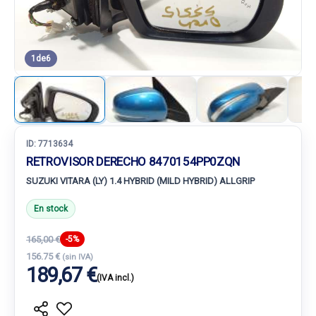
1
de
6
ID:
7713634
RETROVISOR DERECHO 8470154PP0ZQN
SUZUKI VITARA (LY) 1.4 HYBRID (MILD HYBRID) ALLGRIP
En stock
165,00 €
-5%
156.75 €
(sin IVA)
189,67 €
(IVA incl.)