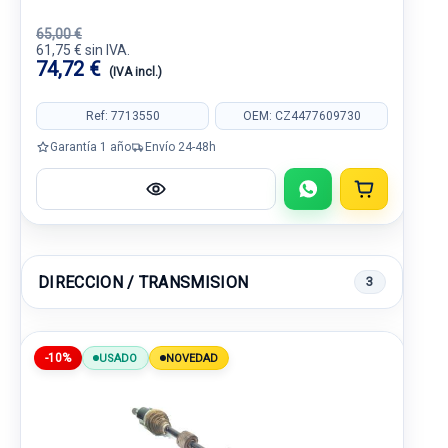
65,00 €
61,75 € sin IVA.
74,72 €
(IVA incl.)
Ref: 7713550
OEM: CZ4477609730
Garantía 1 año
Envío 24-48h
DIRECCION / TRANSMISION
3
-10%
USADO
NOVEDAD