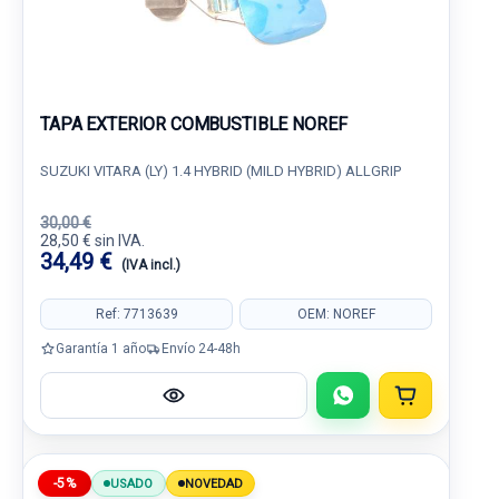
TAPA EXTERIOR COMBUSTIBLE NOREF
SUZUKI VITARA (LY) 1.4 HYBRID (MILD HYBRID) ALLGRIP
30,00 €
28,50 € sin IVA.
34,49 €
(IVA incl.)
Ref: 7713639
OEM: NOREF
Garantía 1 año
Envío 24-48h
-5%
USADO
NOVEDAD