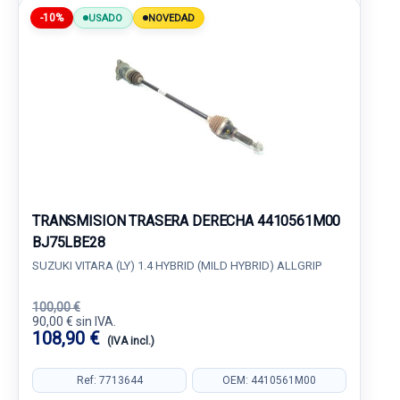
-10%
USADO
NOVEDAD
TRANSMISION TRASERA DERECHA 4410561M00
BJ75LBE28
SUZUKI VITARA (LY) 1.4 HYBRID (MILD HYBRID) ALLGRIP
100,00 €
90,00 € sin IVA.
108,90 €
(IVA incl.)
Ref: 7713644
OEM: 4410561M00