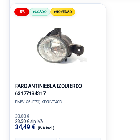
-5%
USADO
NOVEDAD
FARO ANTINIEBLA IZQUIERDO
63177184317
BMW X5 (E70) XDRIVE40D
30,00 €
28,50 € sin IVA.
34,49 €
(IVA incl.)