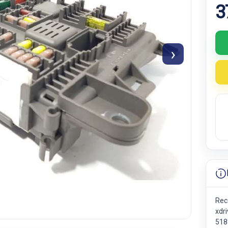
3
›
Rec
xdr
518