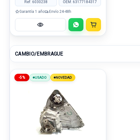
Ref: 6030238
OEM: 63177184317
Garantía 1 año
Envío 24-48h
CAMBIO/EMBRAGUE
-5%
USADO
NOVEDAD