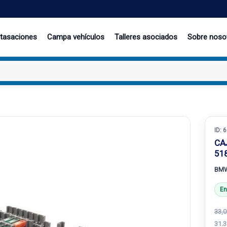
 tasaciones
Campa vehículos
Talleres asociados
Sobre noso
ID:
6
CA
51
BMW
En
33,0
31.