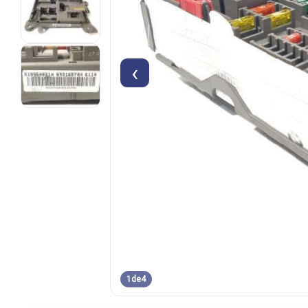
‹
1
de
4