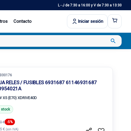
L - J de 7:30 a 16:00 y V de 7:30 a 13:30
tros
Contacto
Iniciar sesión
search
030176
JA RELES / FUSIBLES 6931687 61146931687
8954021A
 X5 (E70) XDRIVE40D
 stock
0 €
-5%
35 €
(sin IVA)