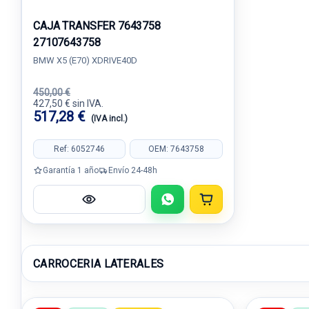
CAJA TRANSFER 7643758
27107643758
BMW X5 (E70) XDRIVE40D
450,00 €
427,50 € sin IVA.
517,28 €
(IVA incl.)
Ref: 6052746
OEM: 7643758
Garantía 1 año
Envío 24-48h
CARROCERIA LATERALES