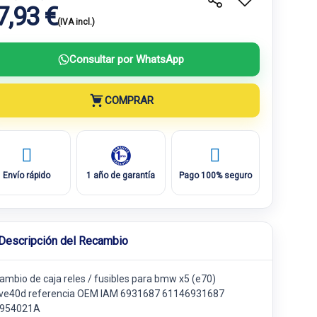
7,93 €
(IVA incl.)
Consultar por WhatsApp
COMPRAR
Envío rápido
1 año de garantía
Pago 100% seguro
Descripción del Recambio
ambio de caja reles / fusibles para bmw x5 (e70)
ive40d referencia OEM IAM 6931687 61146931687
954021A