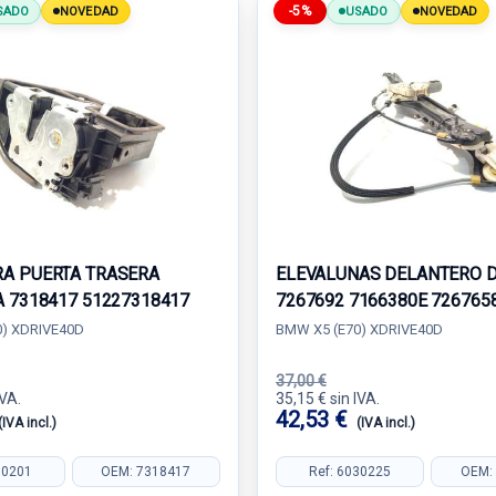
-5%
SADO
NOVEDAD
USADO
NOVEDAD
A PUERTA TRASERA
ELEVALUNAS DELANTERO 
A 7318417 51227318417
7267692 7166380E 726765
) XDRIVE40D
BMW X5 (E70) XDRIVE40D
37,00 €
IVA.
35,15 € sin IVA.
42,53 €
(IVA incl.)
(IVA incl.)
30201
OEM: 7318417
Ref: 6030225
OEM: