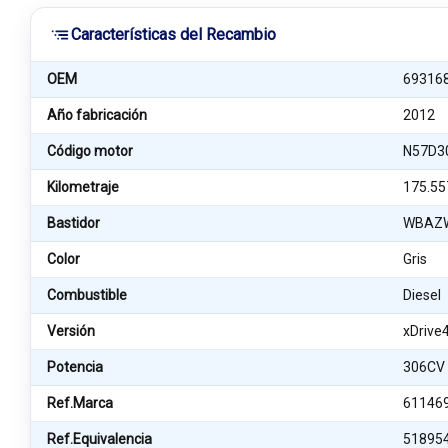
Características del Recambio
OEM
69316
Año fabricación
2012
Código motor
N57D3
Kilometraje
175.55
Bastidor
WBAZW
Color
Gris
Combustible
Diesel
Versión
xDrive
Potencia
306CV
Ref.Marca
61146
Ref.Equivalencia
51895