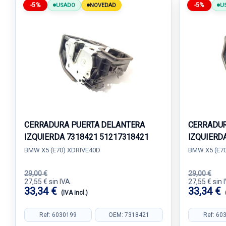
-5%
-5%
USADO
NOVEDAD
U
CERRADURA PUERTA DELANTERA
CERRADUR
IZQUIERDA 7318421 51217318421
IZQUIERD
BMW X5 (E70) XDRIVE40D
BMW X5 (E70
29,00 €
29,00 €
27,55 € sin IVA.
27,55 € sin 
33,34 €
33,34 €
(IVA incl.)
Ref: 6030199
OEM: 7318421
Ref: 60