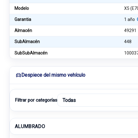
Modelo
X5 (E7
Garantia
1 año
Almacén
49291
SubAlmacén
448
SubSubAlmacén
10003
Despiece del mismo vehículo
Filtrar por categorías
ALUMBRADO