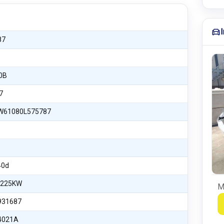
87
0B
7
61080L575787
40d
 225KW
M
931687
4021A