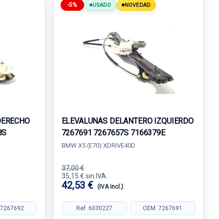
-5%
USADO
NOVEDAD
DERECHO
ELEVALUNAS DELANTERO IZQUIERDO
8S
7267691 7267657S 7166379E
BMW X5 (E70) XDRIVE40D
37,00 €
35,15 € sin IVA.
42,53 €
(IVA incl.)
 7267692
Ref: 6030227
OEM: 7267691