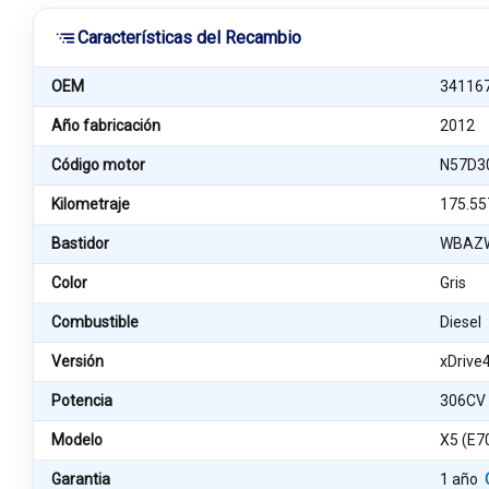
Características del Recambio
OEM
34116
Año fabricación
2012
Código motor
N57D3
Kilometraje
175.55
Bastidor
WBAZW
Color
Gris
Combustible
Diesel
Versión
xDrive
Potencia
306CV
Modelo
X5 (E7
Garantia
1 año