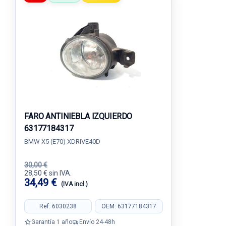
FARO ANTINIEBLA IZQUIERDO
63177184317
BMW X5 (E70) XDRIVE40D
30,00 €
28,50 € sin IVA.
34,49 €
(IVA incl.)
Ref: 6030238
OEM: 63177184317
Garantía 1 año
Envío 24-48h