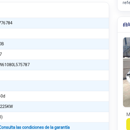
ref
776784
0B
7
61080L575787
40d
 225KW
M
0)
Consulta las condiciones de la garantía