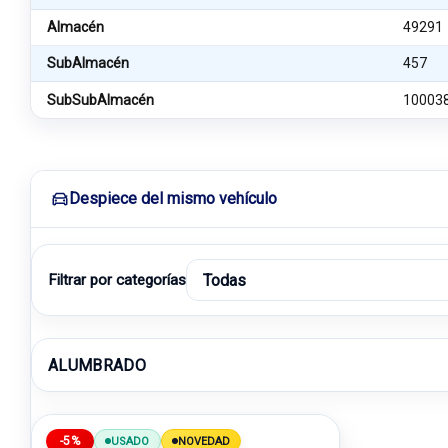
Almacén
49291
SubAlmacén
457
SubSubAlmacén
10003
Despiece del mismo vehículo
Filtrar por categorías
ALUMBRADO
-5%
USADO
NOVEDAD