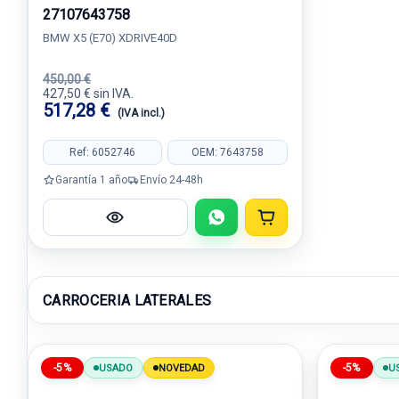
27107643758
BMW X5 (E70) XDRIVE40D
450,00 €
427,50 € sin IVA.
517,28 €
(IVA incl.)
Ref: 6052746
OEM: 7643758
Garantía 1 año
Envío 24-48h
CARROCERIA LATERALES
-5%
-5%
USADO
NOVEDAD
U