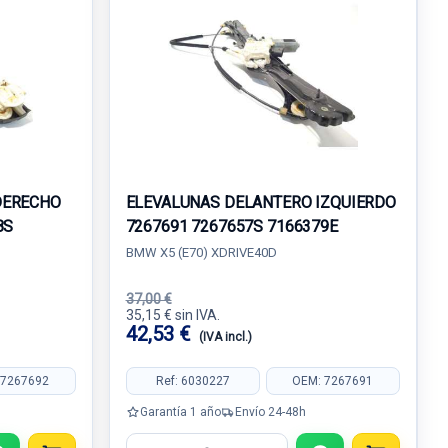
DERECHO
ELEVALUNAS DELANTERO IZQUIERDO
8S
7267691 7267657S 7166379E
BMW X5 (E70) XDRIVE40D
37,00 €
35,15 € sin IVA.
42,53 €
(IVA incl.)
 7267692
Ref: 6030227
OEM: 7267691
Garantía 1 año
Envío 24-48h