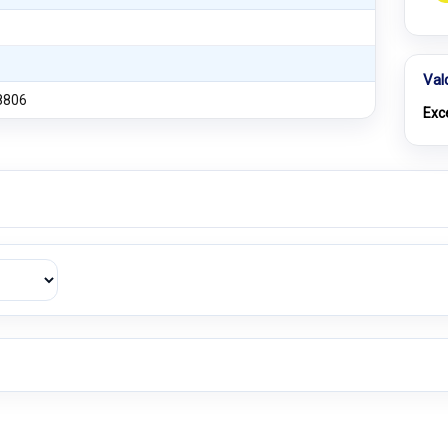
Val
8806
Exc