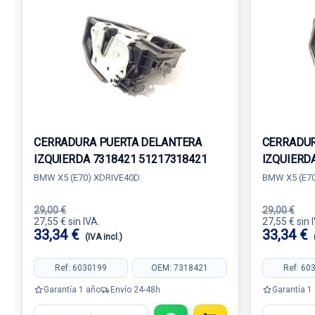
CERRADURA PUERTA DELANTERA
CERRADUR
IZQUIERDA 7318421 51217318421
IZQUIERD
BMW X5 (E70) XDRIVE40D
BMW X5 (E70
29,00 €
29,00 €
27,55 € sin IVA.
27,55 € sin 
33,34 €
33,34 €
(IVA incl.)
Ref: 6030199
OEM: 7318421
Ref: 60
Garantía 1 año
Envío 24-48h
Garantía 1