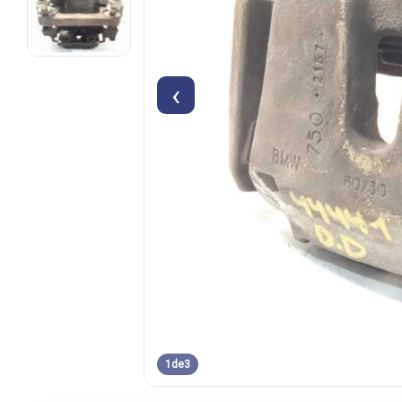
‹
1
de
3