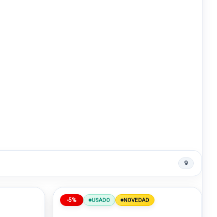
9
-5%
USADO
NOVEDAD