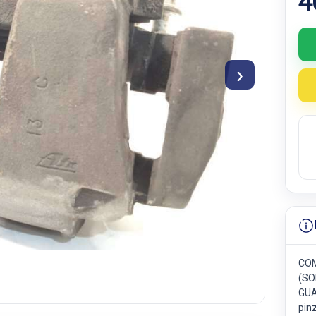
4
›
COM
(SO
GUA
pin