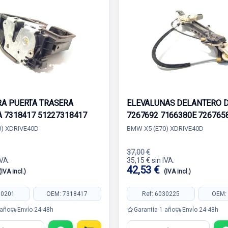
A PUERTA TRASERA
ELEVALUNAS DELANTERO 
A 7318417 51227318417
7267692 7166380E 726765
) XDRIVE40D
BMW X5 (E70) XDRIVE40D
37,00 €
IVA.
35,15 € sin IVA.
42,53 €
(IVA incl.)
(IVA incl.)
30201
OEM: 7318417
Ref: 6030225
OEM:
 año
Envío 24-48h
Garantía 1 año
Envío 24-48h