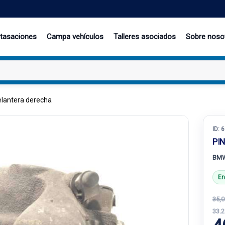
 tasaciones
Campa vehículos
Talleres asociados
Sobre noso
elantera derecha
ID:
6
PI
BMW
En
35,0
33.