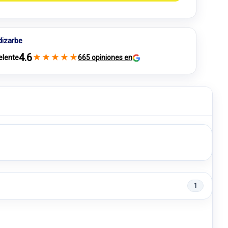
dizarbe
4.6
★
★
★
★
★
elente
665 opiniones en
1