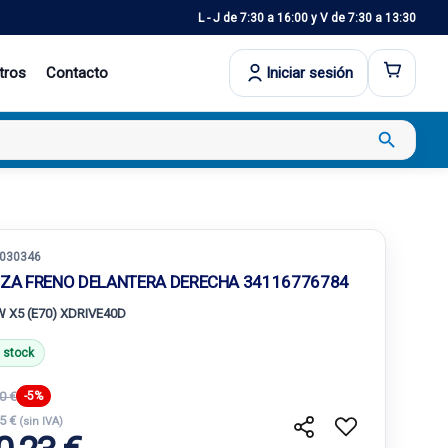
L - J de 7:30 a 16:00 y V de 7:30 a 13:30
tros
Contacto
Iniciar sesión
search
030346
NZA FRENO DELANTERA DERECHA 34116776784
 X5 (E70) XDRIVE40D
 stock
0 €
-5%
25 €
(sin IVA)