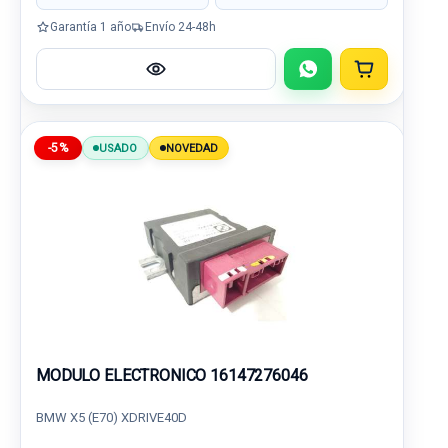
Garantía 1 año
Envío 24-48h
-5%
USADO
NOVEDAD
MODULO ELECTRONICO 16147276046
BMW X5 (E70) XDRIVE40D