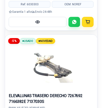
Ref: 6030303
OEM: NOREF
Garantía 1 año
Envío 24-48h
-5%
USADO
NOVEDAD
ELEVALUNAS TRASERO DERECHO 7267692
7166382E 7137030S
BMW X5 (E70) XDRIVE40D