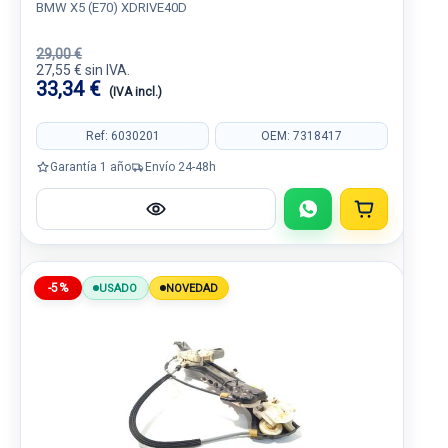
BMW X5 (E70) XDRIVE40D
29,00 €
27,55 € sin IVA.
33,34 €
(IVA incl.)
Ref: 6030201
OEM: 7318417
Garantía 1 año
Envío 24-48h
-5%
USADO
NOVEDAD