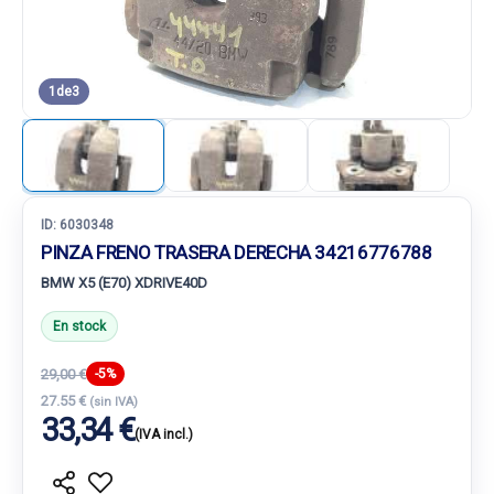
1
de
3
ID:
6030348
PINZA FRENO TRASERA DERECHA 34216776788
BMW X5 (E70) XDRIVE40D
En stock
29,00 €
-5%
27.55 €
(sin IVA)
33,34 €
(IVA incl.)