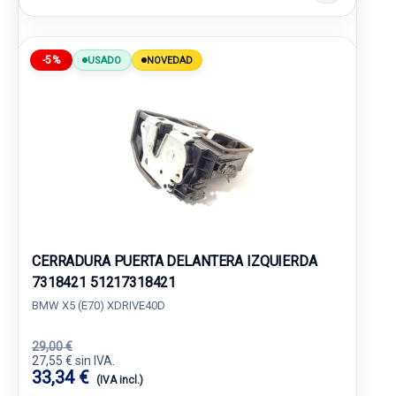
-5%
USADO
NOVEDAD
CERRADURA PUERTA DELANTERA IZQUIERDA
7318421 51217318421
BMW X5 (E70) XDRIVE40D
29,00 €
27,55 € sin IVA.
33,34 €
(IVA incl.)