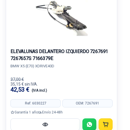
ELEVALUNAS DELANTERO IZQUIERDO 7267691
7267657S 7166379E
BMW X5 (E70) XDRIVE40D
37,00 €
35,15 € sin IVA.
42,53 €
(IVA incl.)
Ref: 6030227
OEM: 7267691
Garantía 1 año
Envío 24-48h