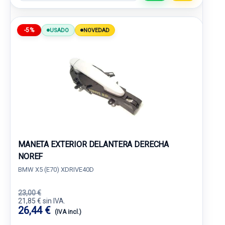
-5%
USADO
NOVEDAD
MANETA EXTERIOR DELANTERA DERECHA
NOREF
BMW X5 (E70) XDRIVE40D
23,00 €
21,85 € sin IVA.
26,44 €
(IVA incl.)