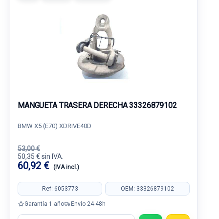
MANGUETA TRASERA DERECHA 33326879102
BMW X5 (E70) XDRIVE40D
53,00 €
50,35 € sin IVA.
60,92 €
(IVA incl.)
Ref: 6053773
OEM: 33326879102
Garantía 1 año
Envío 24-48h