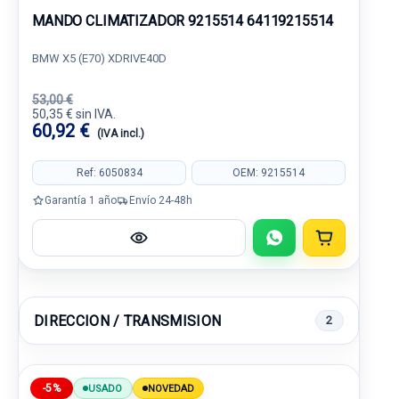
MANDO CLIMATIZADOR 9215514 64119215514
BMW X5 (E70) XDRIVE40D
53,00 €
50,35 € sin IVA.
60,92 €
(IVA incl.)
Ref: 6050834
OEM: 9215514
Garantía 1 año
Envío 24-48h
DIRECCION / TRANSMISION
2
-5%
USADO
NOVEDAD