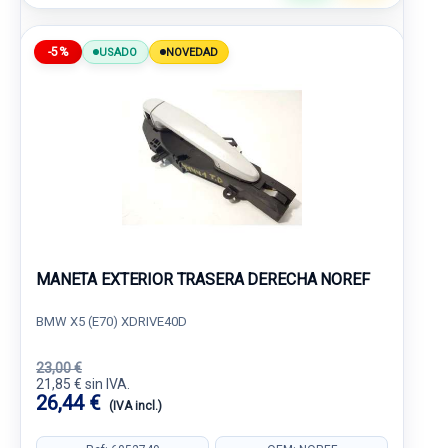
-5%
USADO
NOVEDAD
MANETA EXTERIOR TRASERA DERECHA NOREF
BMW X5 (E70) XDRIVE40D
23,00 €
21,85 € sin IVA.
26,44 €
(IVA incl.)