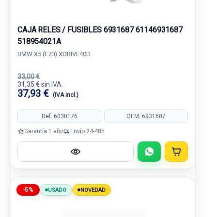
CAJA RELES / FUSIBLES 6931687 61146931687
518954021A
BMW X5 (E70) XDRIVE40D
33,00 €
31,35 € sin IVA.
37,93 €
(IVA incl.)
Ref: 6030176
OEM: 6931687
Garantía 1 año
Envío 24-48h
-5%
USADO
NOVEDAD