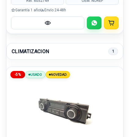
Ref: 6052749
OEM: NOREF
Garantía 1 año
Envío 24-48h
CLIMATIZACION
1
-5%
USADO
NOVEDAD