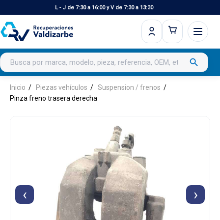
L - J de 7:30 a 16:00 y V de 7:30 a 13:30
Buscar productos
search
Inicio
Piezas vehículos
Suspension / frenos
Pinza freno trasera derecha
‹
›