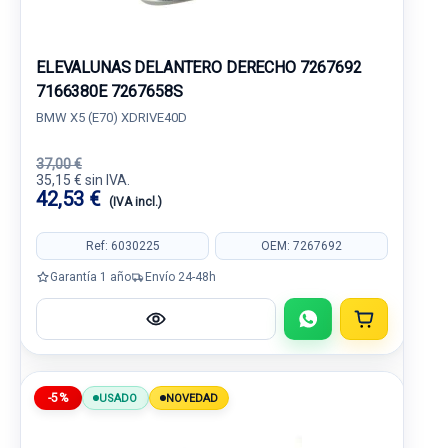
ELEVALUNAS DELANTERO DERECHO 7267692
7166380E 7267658S
BMW X5 (E70) XDRIVE40D
37,00 €
35,15 € sin IVA.
42,53 €
(IVA incl.)
Ref: 6030225
OEM: 7267692
Garantía 1 año
Envío 24-48h
-5%
USADO
NOVEDAD