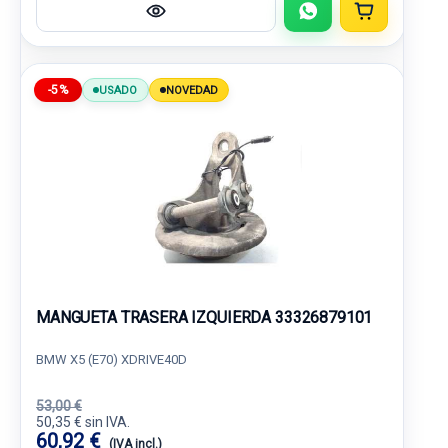
-5%
USADO
NOVEDAD
MANGUETA TRASERA IZQUIERDA 33326879101
BMW X5 (E70) XDRIVE40D
53,00 €
50,35 € sin IVA.
60,92 €
(IVA incl.)