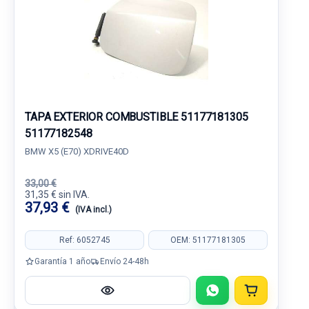
TAPA EXTERIOR COMBUSTIBLE 51177181305
51177182548
BMW X5 (E70) XDRIVE40D
33,00 €
31,35 € sin IVA.
37,93 €
(IVA incl.)
Ref: 6052745
OEM: 51177181305
Garantía 1 año
Envío 24-48h