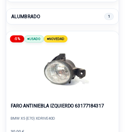
ALUMBRADO
1
-5%
USADO
NOVEDAD
FARO ANTINIEBLA IZQUIERDO 63177184317
BMW X5 (E70) XDRIVE40D