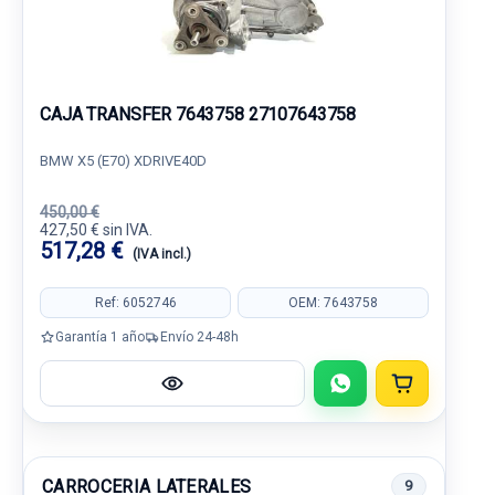
CAJA TRANSFER 7643758 27107643758
BMW X5 (E70) XDRIVE40D
450,00 €
427,50 € sin IVA.
517,28 €
(IVA incl.)
Ref: 6052746
OEM: 7643758
Garantía 1 año
Envío 24-48h
CARROCERIA LATERALES
9