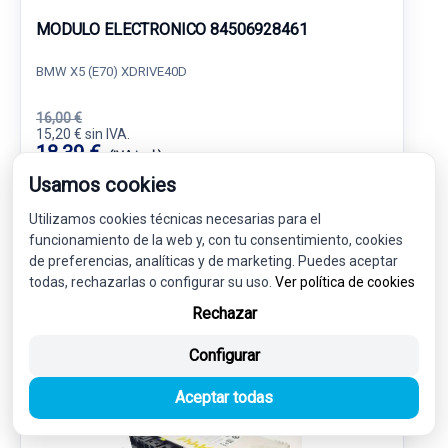
MODULO ELECTRONICO 84506928461
BMW X5 (E70) XDRIVE40D
16,00 €
15,20 € sin IVA.
18,39 €
(IVA incl.)
Usamos cookies
Ref: 6051042
OEM: 84506928461
Utilizamos cookies técnicas necesarias para el
Garantía 1 año
Envío 24-48h
funcionamiento de la web y, con tu consentimiento, cookies
de preferencias, analíticas y de marketing. Puedes aceptar
todas, rechazarlas o configurar su uso.
Ver política de cookies
Rechazar
-5%
USADO
NOVEDAD
Configurar
Aceptar todas