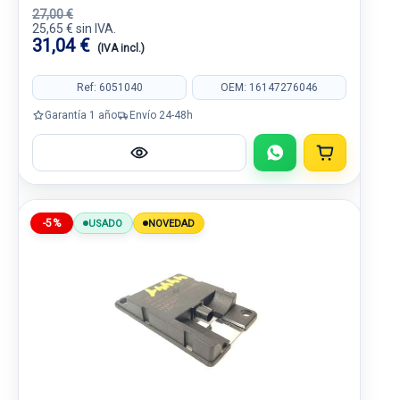
27,00 €
25,65 € sin IVA.
31,04 €
(IVA incl.)
Ref: 6051040
OEM: 16147276046
Garantía 1 año
Envío 24-48h
-5%
USADO
NOVEDAD