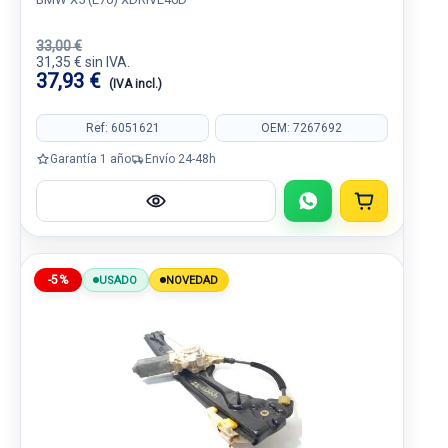
33,00 €
31,35 € sin IVA.
37,93 €
(IVA incl.)
Ref: 6051621
OEM: 7267692
Garantía 1 año
Envío 24-48h
-5%
USADO
NOVEDAD