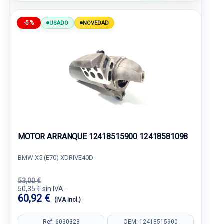
-5%
USADO
NOVEDAD
MOTOR ARRANQUE 12418515900 12418581098
BMW X5 (E70) XDRIVE40D
53,00 €
50,35 € sin IVA.
60,92 €
(IVA incl.)
Ref: 6030323
OEM: 12418515900