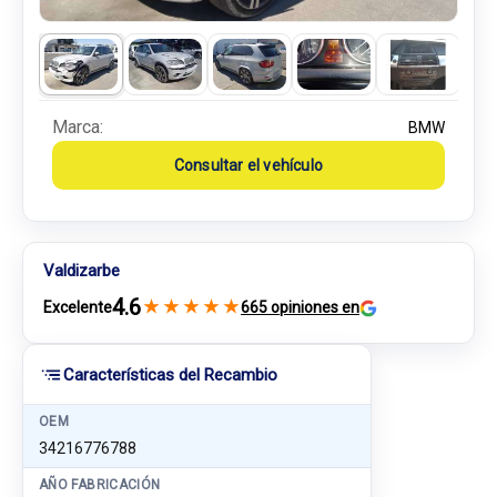
Marca:
BMW
Consultar el vehículo
Valdizarbe
4.6
★
★
★
★
★
Excelente
665 opiniones en
Características del Recambio
OEM
34216776788
AÑO FABRICACIÓN