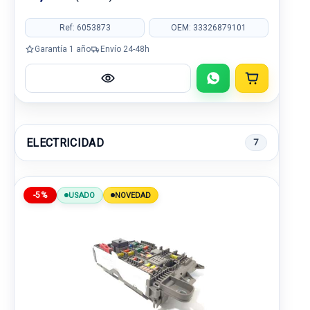
Ref: 6053873
OEM: 33326879101
Garantía 1 año
Envío 24-48h
ELECTRICIDAD
7
-5%
USADO
NOVEDAD