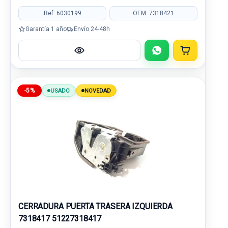
Ref: 6030199
OEM: 7318421
Garantía 1 año
Envío 24-48h
-5%
USADO
NOVEDAD
CERRADURA PUERTA TRASERA IZQUIERDA
7318417 51227318417