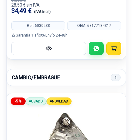
30,00 €
28,50 € sin IVA.
34,49 €
(IVA incl.)
Ref: 6030238
OEM: 63177184317
Garantía 1 año
Envío 24-48h
CAMBIO/EMBRAGUE
1
-5%
USADO
NOVEDAD