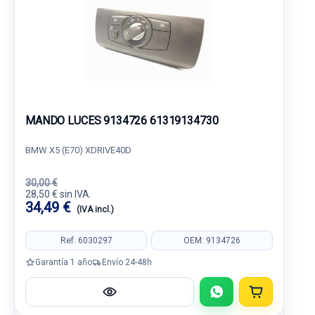
MANDO LUCES 9134726 61319134730
BMW X5 (E70) XDRIVE40D
30,00 €
28,50 € sin IVA.
34,49 €
(IVA incl.)
Ref: 6030297
OEM: 9134726
Garantía 1 año
Envío 24-48h