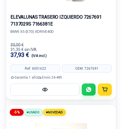
ELEVALUNAS TRASERO IZQUIERDO 7267691
7137029S 7166381E
BMW X5 (E70) XDRIVE40D
33,00 €
31,35 € sin IVA.
37,93 €
(IVA incl.)
Ref: 6051622
OEM: 7267691
Garantía 1 año
Envío 24-48h
-5%
USADO
NOVEDAD