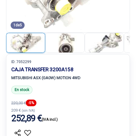
1
de
5
ID:
7052299
CAJA TRANSFER 3200A158
MITSUBISHI ASX (GA0W) MOTION 4WD
En stock
220,00 €
-5%
209 €
(sin IVA)
252,89 €
(IVA incl.)