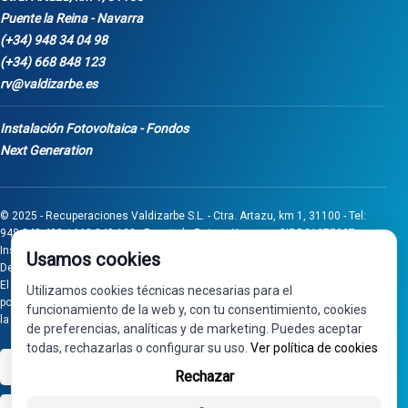
Puente la Reina - Navarra
(+34) 948 34 04 98
(+34) 668 848 123
rv@valdizarbe.es
Instalación Fotovoltaica - Fondos
Next Generation
© 2025 - Recuperaciones Valdizarbe S.L. - Ctra. Artazu, km 1, 31100 - Tel:
948 340 498 / 668 848 123 - Puente la Reina - Navarra - CIF B31275837.
Inscrita en el Registro Mercantil de Navarra, Tomo 32, Folio 75, Hoja 525.
Usamos cookies
Desarrollado por
Seintosoft
El proyecto de inversión "0011-0558-2024-000008" ha sido subvencionado
Utilizamos cookies técnicas necesarias para el
por Gobierno de Navarra al amparo de la convocatoria de 2024 de Ayudas a
funcionamiento de la web y, con tu consentimiento, cookies
la inversión en pymes industriales
de preferencias, analíticas y de marketing. Puedes aceptar
todas, rechazarlas o configurar su uso.
Ver política de cookies
VISA
PayPal
Rechazar