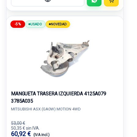
-5%
USADO
NOVEDAD
MANGUETA TRASERA IZQUIERDA 4125A079
3785A035
MITSUBISHI ASX (GA0W) MOTION 4WD
53,00 €
50,35 € sin IVA.
60,92 €
(IVA incl.)