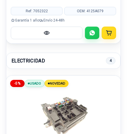
Ref: 7052322
OEM: 4125A079
Garantía 1 año
Envío 24-48h
ELECTRICIDAD
4
-5%
USADO
NOVEDAD