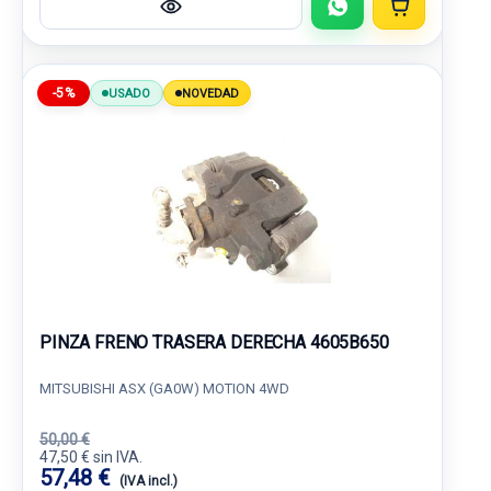
-5%
USADO
NOVEDAD
PINZA FRENO TRASERA DERECHA 4605B650
MITSUBISHI ASX (GA0W) MOTION 4WD
50,00 €
47,50 € sin IVA.
57,48 €
(IVA incl.)