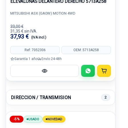
ELEVALUNAS DELANTERO DERECHO 5713A258
MITSUBISHI ASX (GA0W) MOTION 4WD
33,00 €
31,35 € sin IVA.
37,93 €
(IVA incl.)
Ref: 7052306
OEM: 5713A258
Garantía 1 año
Envío 24-48h
DIRECCION / TRANSMISION
2
-5%
USADO
NOVEDAD