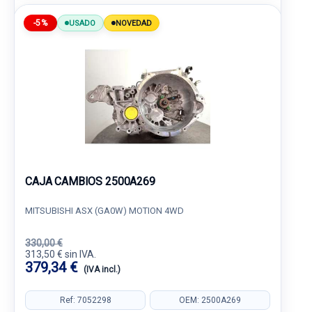
-5%
USADO
NOVEDAD
CAJA CAMBIOS 2500A269
MITSUBISHI ASX (GA0W) MOTION 4WD
330,00 €
313,50 € sin IVA.
379,34 €
(IVA incl.)
Ref: 7052298
OEM: 2500A269