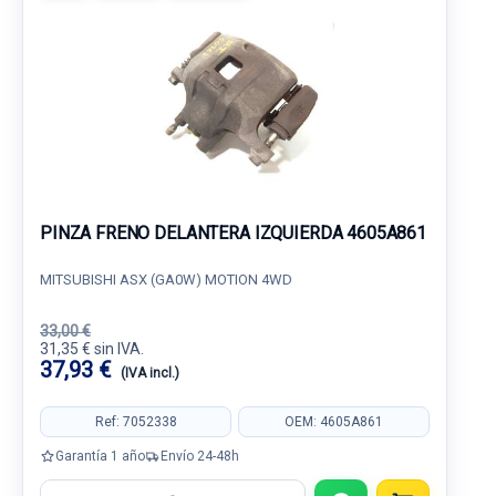
PINZA FRENO DELANTERA IZQUIERDA 4605A861
MITSUBISHI ASX (GA0W) MOTION 4WD
33,00 €
31,35 € sin IVA.
37,93 €
(IVA incl.)
Ref: 7052338
OEM: 4605A861
Garantía 1 año
Envío 24-48h