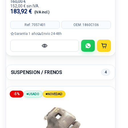
160,00 €
152,00 € sin IVA.
183,92 €
(IVA incl.)
Ref: 7057401
OEM: 1860C106
Garantía 1 año
Envío 24-48h
SUSPENSION / FRENOS
4
-5%
USADO
NOVEDAD