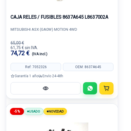
CAJA RELES / FUSIBLES 8637A645 L8637002A
MITSUBISHI ASX (GA0W) MOTION 4WD
65,00 €
61,75 € sin IVA.
74,72 €
(IVA incl.)
Ref: 7052326
OEM: 8637A645
Garantía 1 año
Envío 24-48h
-5%
USADO
NOVEDAD