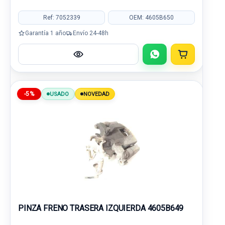
Ref: 7052339
OEM: 4605B650
Garantía 1 año
Envío 24-48h
-5%
USADO
NOVEDAD
PINZA FRENO TRASERA IZQUIERDA 4605B649