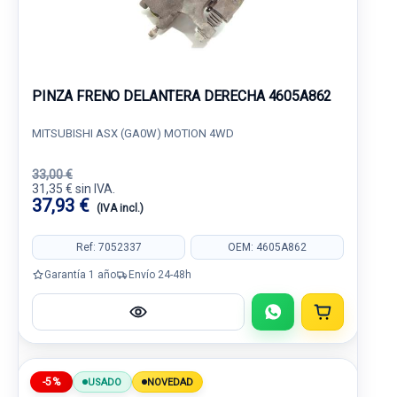
PINZA FRENO DELANTERA DERECHA 4605A862
MITSUBISHI ASX (GA0W) MOTION 4WD
33,00 €
31,35 € sin IVA.
37,93 €
(IVA incl.)
Ref: 7052337
OEM: 4605A862
Garantía 1 año
Envío 24-48h
-5%
USADO
NOVEDAD