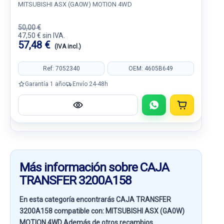
MITSUBISHI ASX (GA0W) MOTION 4WD
50,00 €
47,50 € sin IVA.
57,48 €
(IVA incl.)
Ref: 7052340
OEM: 4605B649
Garantía 1 año
Envío 24-48h
Más información sobre CAJA
TRANSFER 3200A158
En esta categoría encontrarás CAJA TRANSFER
3200A158 compatible con:
MITSUBISHI ASX (GA0W)
MOTION 4WD
Además de otros recambios