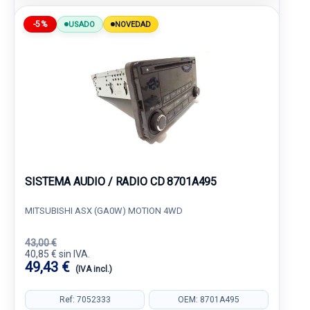
-5%
USADO
NOVEDAD
SISTEMA AUDIO / RADIO CD 8701A495
MITSUBISHI ASX (GA0W) MOTION 4WD
43,00 €
40,85 € sin IVA.
49,43 €
(IVA incl.)
Ref: 7052333
OEM: 8701A495