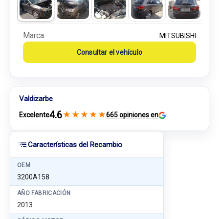
Marca:
MITSUBISHI
Consultar el vehículo
Valdizarbe
4.6
★
★
★
★
★
Excelente
665 opiniones en
Características del Recambio
OEM
3200A158
AÑO FABRICACIÓN
2013