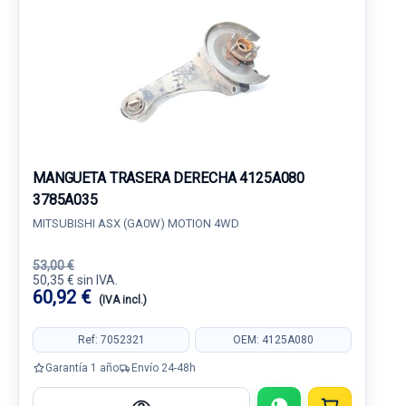
MANGUETA TRASERA DERECHA 4125A080
3785A035
MITSUBISHI ASX (GA0W) MOTION 4WD
53,00 €
50,35 € sin IVA.
60,92 €
(IVA incl.)
Ref: 7052321
OEM: 4125A080
Garantía 1 año
Envío 24-48h