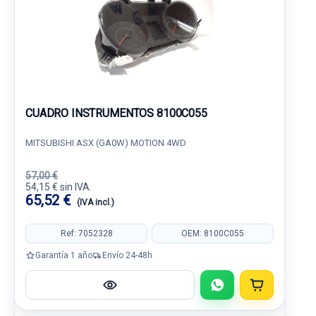
CUADRO INSTRUMENTOS 8100C055
MITSUBISHI ASX (GA0W) MOTION 4WD
57,00 €
54,15 € sin IVA.
65,52 €
(IVA incl.)
Ref: 7052328
OEM: 8100C055
Garantía 1 año
Envío 24-48h