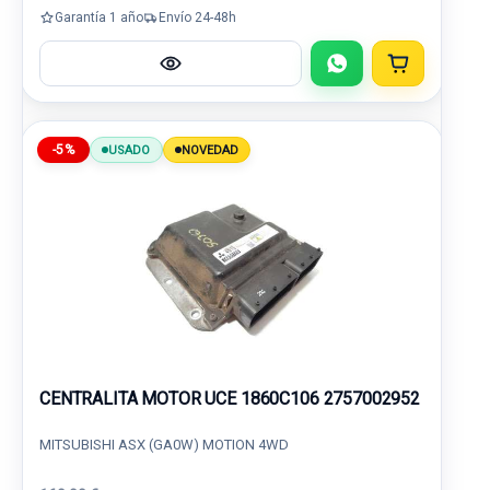
Garantía 1 año
Envío 24-48h
-5%
USADO
NOVEDAD
CENTRALITA MOTOR UCE 1860C106 2757002952
MITSUBISHI ASX (GA0W) MOTION 4WD