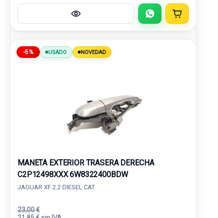
-5%
USADO
NOVEDAD
MANETA EXTERIOR TRASERA DERECHA
C2P12498XXX 6W8322400BDW
JAGUAR XF 2.2 DIESEL CAT
23,00 €
21,85 € sin IVA.