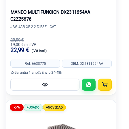
MANDO MULTIFUNCION DX2311654AA
C2Z25676
JAGUAR XF 2.2 DIESEL CAT
20,00 €
19,00 € sin IVA.
22,99 €
(IVA incl.)
Ref: 6638775
OEM: DX2311654AA
Garantía 1 año
Envío 24-48h
-5%
USADO
NOVEDAD