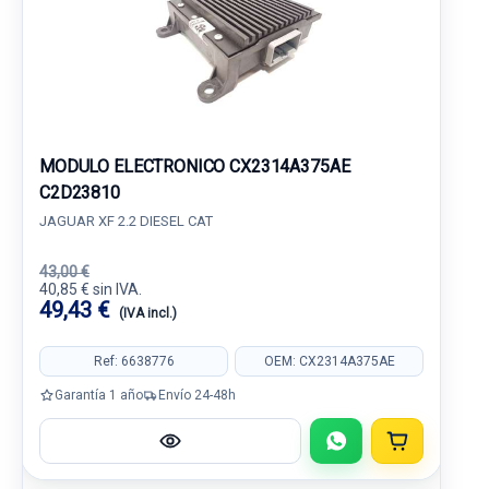
MODULO ELECTRONICO CX2314A375AE
C2D23810
JAGUAR XF 2.2 DIESEL CAT
43,00 €
40,85 € sin IVA.
49,43 €
(IVA incl.)
Ref: 6638776
OEM: CX2314A375AE
Garantía 1 año
Envío 24-48h