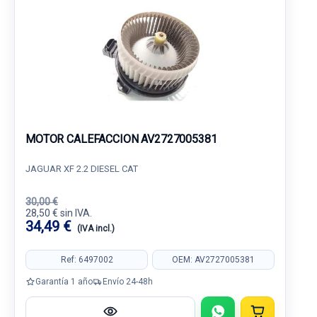
MOTOR CALEFACCION AV2727005381
JAGUAR XF 2.2 DIESEL CAT
30,00 €
28,50 € sin IVA.
34,49 €
(IVA incl.)
Ref: 6497002
OEM: AV2727005381
Garantía 1 año
Envío 24-48h