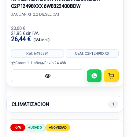
C2P12498XXX 6W8322400BDW
JAGUAR XF 2.2 DIESEL CAT
23,00 €
21,85 € sin IVA.
26,44 €
(IVA incl.)
Ref: 6496991
OEM: C2P12498XXX
Garantía 1 año
Envío 24-48h
CLIMATIZACION
1
-5%
USADO
NOVEDAD