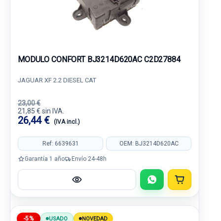
MODULO CONFORT BJ3214D620AC C2D27884
JAGUAR XF 2.2 DIESEL CAT
23,00 €
21,85 € sin IVA.
26,44 €
(IVA incl.)
Ref: 6639631
OEM: BJ3214D620AC
Garantía 1 año
Envío 24-48h
-5%
USADO
NOVEDAD