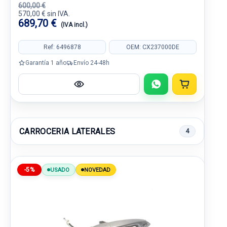
600,00 €
570,00 € sin IVA.
689,70 €
(IVA incl.)
Ref: 6496878
OEM: CX237000DE
Garantía 1 año
Envío 24-48h
CARROCERIA LATERALES
4
-5%
USADO
NOVEDAD