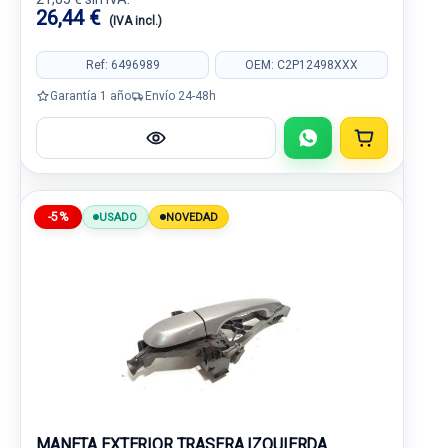
26,44 €
(IVA incl.)
Ref: 6496989
OEM: C2P12498XXX
Garantía 1 año
Envío 24-48h
-5%
USADO
NOVEDAD
MANETA EXTERIOR TRASERA IZQUIERDA