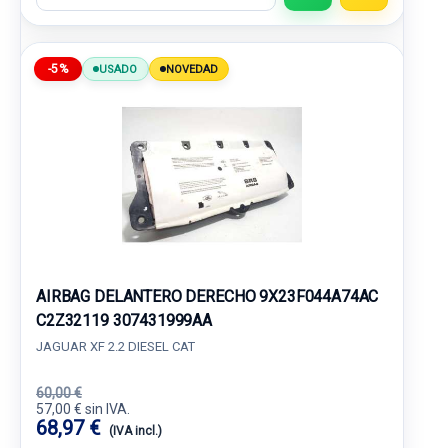
-5%
USADO
NOVEDAD
AIRBAG DELANTERO DERECHO 9X23F044A74AC
C2Z32119 307431999AA
JAGUAR XF 2.2 DIESEL CAT
60,00 €
57,00 € sin IVA.
68,97 €
(IVA incl.)