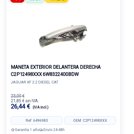
MANETA EXTERIOR DELANTERA DERECHA
C2P12498XXX 6W8322400BDW
JAGUAR XF 2.2 DIESEL CAT
23,00 €
21,85 € sin IVA.
26,44 €
(IVA incl.)
Ref: 6496983
OEM: C2P12498XXX
Garantía 1 año
Envío 24-48h