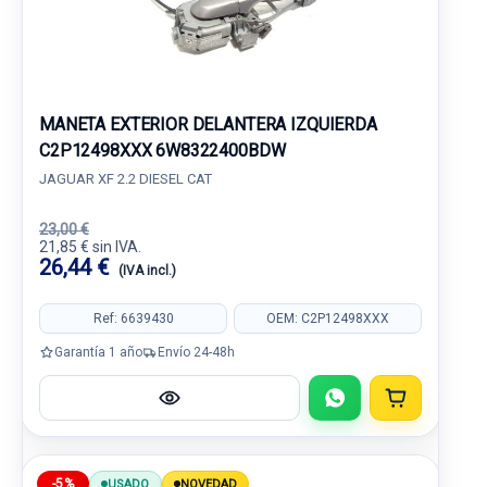
MANETA EXTERIOR DELANTERA IZQUIERDA
C2P12498XXX 6W8322400BDW
JAGUAR XF 2.2 DIESEL CAT
23,00 €
21,85 € sin IVA.
26,44 €
(IVA incl.)
Ref: 6639430
OEM: C2P12498XXX
Garantía 1 año
Envío 24-48h
-5%
USADO
NOVEDAD