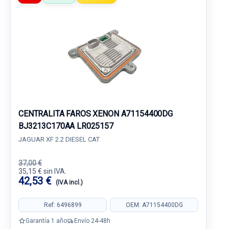
CENTRALITA FAROS XENON A71154400DG
BJ3213C170AA LR025157
JAGUAR XF 2.2 DIESEL CAT
37,00 €
35,15 € sin IVA.
42,53 €
(IVA incl.)
Ref: 6496899
OEM: A71154400DG
Garantía 1 año
Envío 24-48h