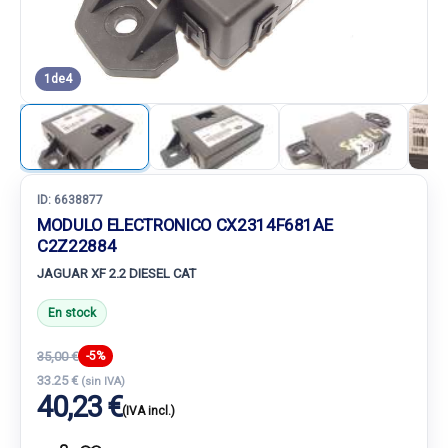
1
de
4
ID:
6638877
MODULO ELECTRONICO CX2314F681AE
C2Z22884
JAGUAR XF 2.2 DIESEL CAT
En stock
35,00 €
-5%
33.25 €
(sin IVA)
40,23 €
(IVA incl.)