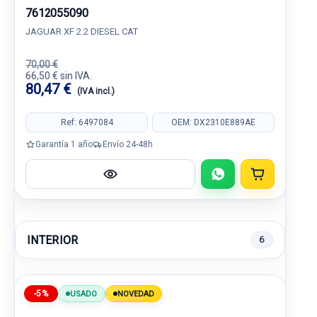
7612055090
JAGUAR XF 2.2 DIESEL CAT
70,00 €
66,50 € sin IVA.
80,47 €
(IVA incl.)
Ref: 6497084
OEM: DX2310E889AE
Garantía 1 año
Envío 24-48h
INTERIOR
6
-5%
USADO
NOVEDAD