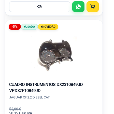
-5%
USADO
NOVEDAD
CUADRO INSTRUMENTOS DX2310849JD
VPDX2F10849JD
JAGUAR XF 2.2 DIESEL CAT
53,00 €
50,35 € sin IVA.