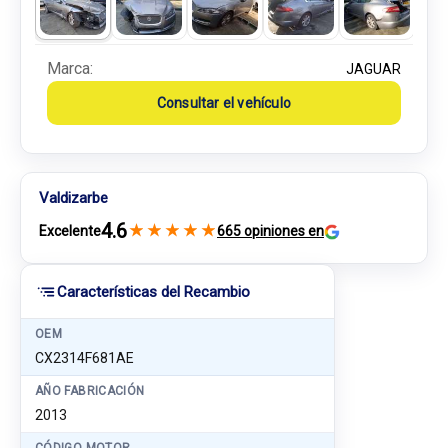
Marca:
JAGUAR
Consultar el vehículo
Valdizarbe
4.6
★
★
★
★
★
Excelente
665 opiniones en
Características del Recambio
OEM
CX2314F681AE
AÑO FABRICACIÓN
2013