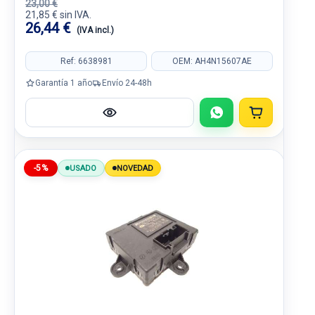
23,00 €
21,85 € sin IVA.
26,44 €
(IVA incl.)
Ref: 6638981
OEM: AH4N15607AE
Garantía 1 año
Envío 24-48h
-5%
USADO
NOVEDAD