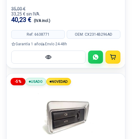
35,00 €
33,25 € sin IVA.
40,23 €
(IVA incl.)
Ref: 6638771
OEM: CX2314B296AD
Garantía 1 año
Envío 24-48h
-5%
USADO
NOVEDAD