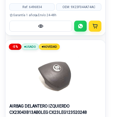
Ref: 6496834
OEM: 9X23F044A74AC
Garantía 1 año
Envío 24-48h
-5%
USADO
NOVEDAD
AIRBAG DELANTERO IZQUIERDO
CX23043B13AB0LEG CX23LEG123520248