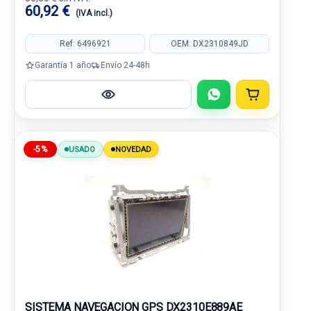
60,92 €
(IVA incl.)
Ref: 6496921
OEM: DX2310849JD
Garantía 1 año
Envío 24-48h
-5%
USADO
NOVEDAD
SISTEMA NAVEGACION GPS DX2310E889AE