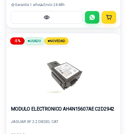
Garantía 1 año
Envío 24-48h
-5%
USADO
NOVEDAD
MODULO ELECTRONICO AH4N15607AE C2D2942
JAGUAR XF 2.2 DIESEL CAT