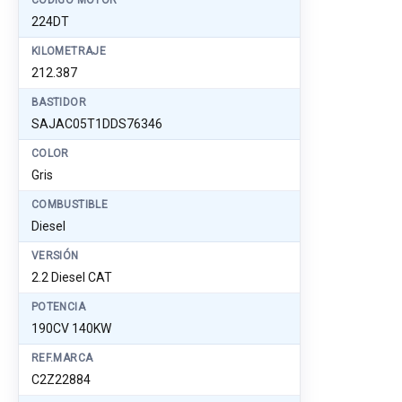
CÓDIGO MOTOR
224DT
KILOMETRAJE
212.387
BASTIDOR
SAJAC05T1DDS76346
COLOR
Gris
COMBUSTIBLE
Diesel
VERSIÓN
2.2 Diesel CAT
POTENCIA
190CV 140KW
REF.MARCA
C2Z22884