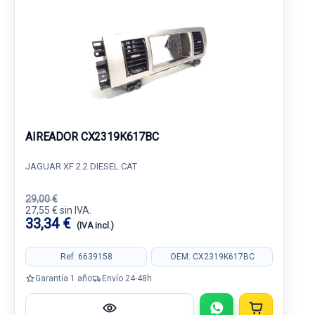
AIREADOR CX2319K617BC
JAGUAR XF 2.2 DIESEL CAT
29,00 €
27,55 € sin IVA.
33,34 €
(IVA incl.)
Ref: 6639158
OEM: CX2319K617BC
Garantía 1 año
Envío 24-48h