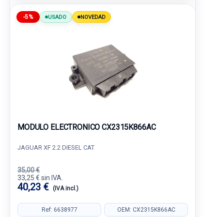
-5%
USADO
NOVEDAD
MODULO ELECTRONICO CX2315K866AC
JAGUAR XF 2.2 DIESEL CAT
35,00 €
33,25 € sin IVA.
40,23 €
(IVA incl.)
Ref: 6638977
OEM: CX2315K866AC