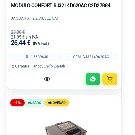
MODULO CONFORT BJ3214D620AC C2D27884
JAGUAR XF 2.2 DIESEL CAT
23,00 €
21,85 € sin IVA.
26,44 €
(IVA incl.)
Ref: 6639630
OEM: BJ3214D620AC
Garantía 1 año
Envío 24-48h
-5%
USADO
NOVEDAD