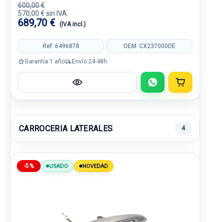
600,00 €
570,00 € sin IVA.
689,70 €
(IVA incl.)
Ref: 6496878
OEM: CX237000DE
Garantía 1 año
Envío 24-48h
CARROCERIA LATERALES
4
-5%
USADO
NOVEDAD