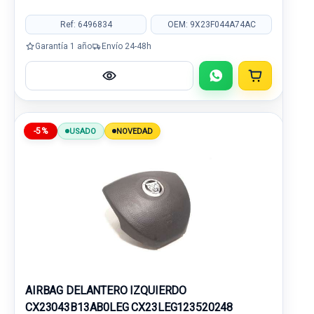
Ref: 6496834
OEM: 9X23F044A74AC
Garantía 1 año
Envío 24-48h
-5%
USADO
NOVEDAD
AIRBAG DELANTERO IZQUIERDO
CX23043B13AB0LEG CX23LEG123520248