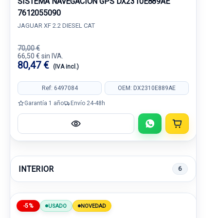
SISTEMA NAVEGACION GPS DX2310E889AE
7612055090
JAGUAR XF 2.2 DIESEL CAT
70,00 €
66,50 € sin IVA.
80,47 €
(IVA incl.)
Ref: 6497084
OEM: DX2310E889AE
Garantía 1 año
Envío 24-48h
INTERIOR
6
-5%
USADO
NOVEDAD