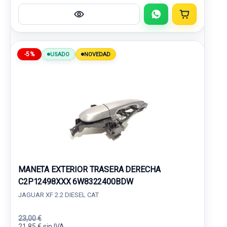
-5%
USADO
NOVEDAD
MANETA EXTERIOR TRASERA DERECHA
C2P12498XXX 6W8322400BDW
JAGUAR XF 2.2 DIESEL CAT
23,00 €
21,85 € sin IVA.