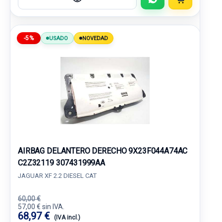
-5%
USADO
NOVEDAD
AIRBAG DELANTERO DERECHO 9X23F044A74AC
C2Z32119 307431999AA
JAGUAR XF 2.2 DIESEL CAT
60,00 €
57,00 € sin IVA.
68,97 €
(IVA incl.)