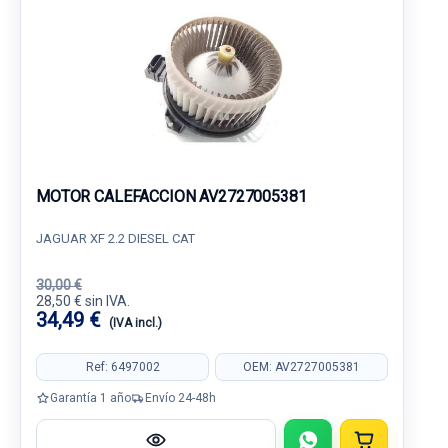
MOTOR CALEFACCION AV2727005381
JAGUAR XF 2.2 DIESEL CAT
30,00 €
28,50 € sin IVA.
34,49 €
(IVA incl.)
Ref: 6497002
OEM: AV2727005381
Garantía 1 año
Envío 24-48h