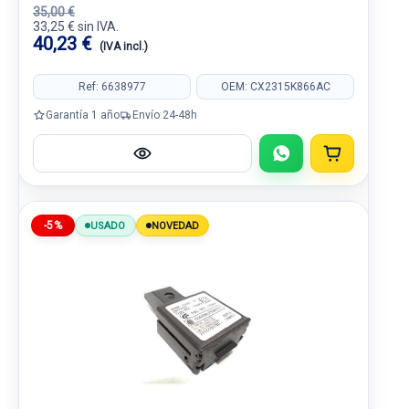
35,00 €
33,25 € sin IVA.
40,23 €
(IVA incl.)
Ref: 6638977
OEM: CX2315K866AC
Garantía 1 año
Envío 24-48h
-5%
USADO
NOVEDAD