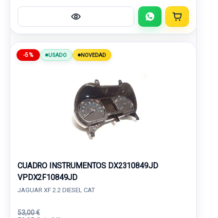
-5%
USADO
NOVEDAD
CUADRO INSTRUMENTOS DX2310849JD
VPDX2F10849JD
JAGUAR XF 2.2 DIESEL CAT
53,00 €