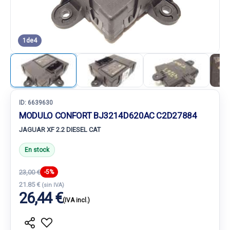
1
de
4
ID:
6639630
MODULO CONFORT BJ3214D620AC C2D27884
JAGUAR XF 2.2 DIESEL CAT
En stock
23,00 €
-5%
21.85 €
(sin IVA)
26,44 €
(IVA incl.)