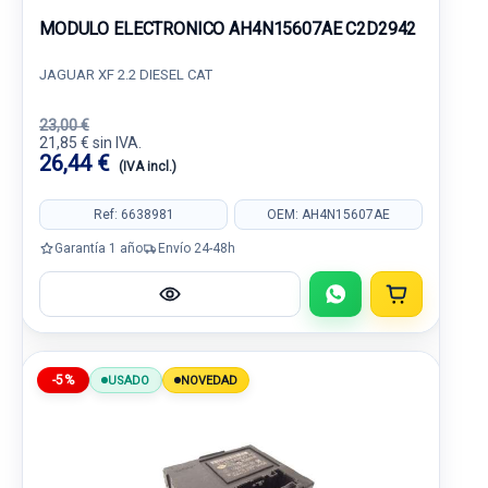
MODULO ELECTRONICO AH4N15607AE C2D2942
JAGUAR XF 2.2 DIESEL CAT
23,00 €
21,85 € sin IVA.
26,44 €
(IVA incl.)
Ref: 6638981
OEM: AH4N15607AE
Garantía 1 año
Envío 24-48h
-5%
USADO
NOVEDAD