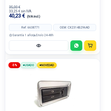
35,00 €
33,25 € sin IVA.
40,23 €
(IVA incl.)
Ref: 6638771
OEM: CX2314B296AD
Garantía 1 año
Envío 24-48h
-5%
USADO
NOVEDAD