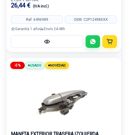
26,44 €
(IVA incl.)
Ref: 6496989
OEM: C2P12498XXX
Garantía 1 año
Envío 24-48h
-5%
USADO
NOVEDAD
MANETA EXTERIOR TRASERA IZQUIERDA