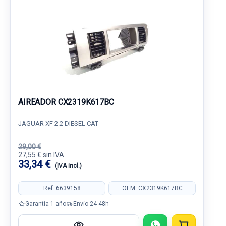
AIREADOR CX2319K617BC
JAGUAR XF 2.2 DIESEL CAT
29,00 €
27,55 € sin IVA.
33,34 €
(IVA incl.)
Ref: 6639158
OEM: CX2319K617BC
Garantía 1 año
Envío 24-48h