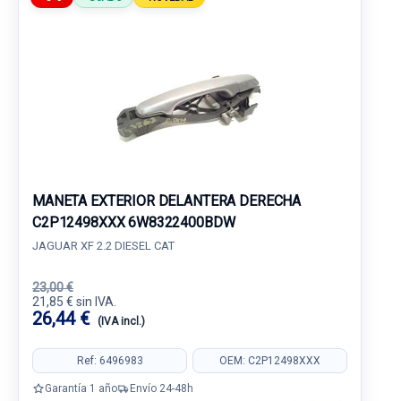
MANETA EXTERIOR DELANTERA DERECHA
C2P12498XXX 6W8322400BDW
JAGUAR XF 2.2 DIESEL CAT
23,00 €
21,85 € sin IVA.
26,44 €
(IVA incl.)
Ref: 6496983
OEM: C2P12498XXX
Garantía 1 año
Envío 24-48h