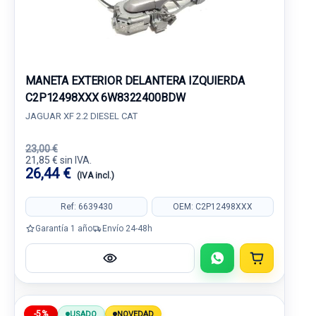
MANETA EXTERIOR DELANTERA IZQUIERDA
C2P12498XXX 6W8322400BDW
JAGUAR XF 2.2 DIESEL CAT
23,00 €
21,85 € sin IVA.
26,44 €
(IVA incl.)
Ref: 6639430
OEM: C2P12498XXX
Garantía 1 año
Envío 24-48h
-5%
USADO
NOVEDAD