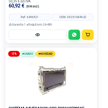
50,35 € sin IVA.
60,92 €
(IVA incl.)
Ref: 6496921
OEM: DX2310849JD
Garantía 1 año
Envío 24-48h
-5%
USADO
NOVEDAD