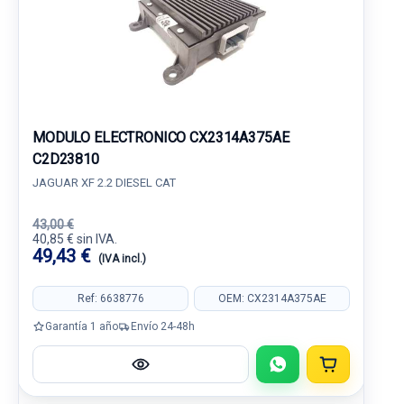
MODULO ELECTRONICO CX2314A375AE
C2D23810
JAGUAR XF 2.2 DIESEL CAT
43,00 €
40,85 € sin IVA.
49,43 €
(IVA incl.)
Ref: 6638776
OEM: CX2314A375AE
Garantía 1 año
Envío 24-48h