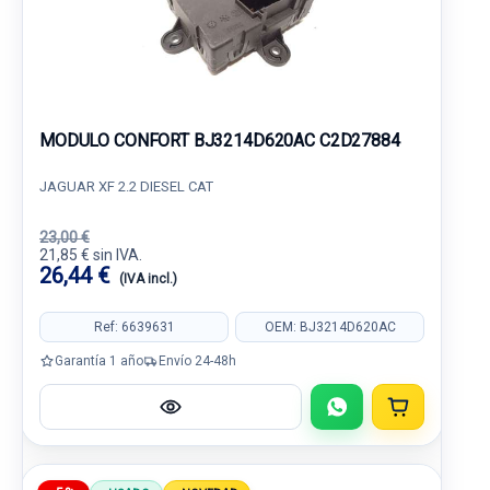
MODULO CONFORT BJ3214D620AC C2D27884
JAGUAR XF 2.2 DIESEL CAT
23,00 €
21,85 € sin IVA.
26,44 €
(IVA incl.)
Ref: 6639631
OEM: BJ3214D620AC
Garantía 1 año
Envío 24-48h