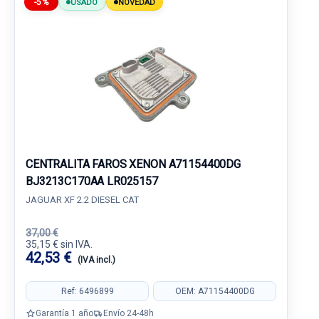
-5%
USADO
NOVEDAD
CENTRALITA FAROS XENON A71154400DG
BJ3213C170AA LR025157
JAGUAR XF 2.2 DIESEL CAT
37,00 €
35,15 € sin IVA.
42,53 €
(IVA incl.)
Ref: 6496899
OEM: A71154400DG
Garantía 1 año
Envío 24-48h