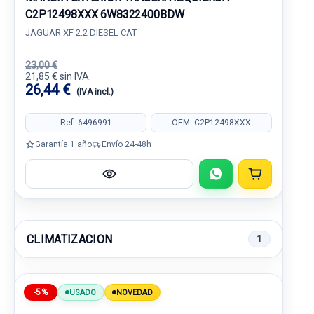
C2P12498XXX 6W8322400BDW
JAGUAR XF 2.2 DIESEL CAT
23,00 €
21,85 € sin IVA.
26,44 €
(IVA incl.)
Ref: 6496991
OEM: C2P12498XXX
Garantía 1 año
Envío 24-48h
CLIMATIZACION
1
-5%
USADO
NOVEDAD