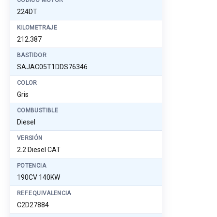
CÓDIGO MOTOR
224DT
KILOMETRAJE
212.387
BASTIDOR
SAJAC05T1DDS76346
COLOR
Gris
COMBUSTIBLE
Diesel
VERSIÓN
2.2 Diesel CAT
POTENCIA
190CV 140KW
REF.EQUIVALENCIA
C2D27884