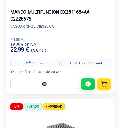
MANDO MULTIFUNCION DX2311654AA
C2Z25676
JAGUAR XF 2.2 DIESEL CAT
20,00 €
19,00 € sin IVA.
22,99 €
(IVA incl.)
Ref: 6638775
OEM: DX2311654AA
Garantía 1 año
Envío 24-48h
-5%
USADO
NOVEDAD