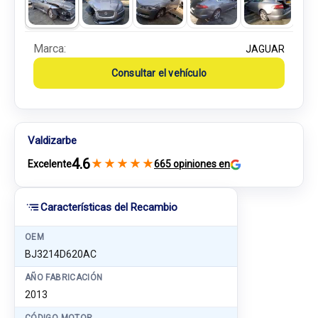
Marca:
JAGUAR
Consultar el vehículo
Valdizarbe
4.6
★
★
★
★
★
Excelente
665 opiniones en
Características del Recambio
OEM
BJ3214D620AC
AÑO FABRICACIÓN
2013