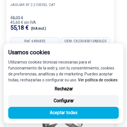
JAGUAR XF 2.2 DIESEL CAT
48,00 €
45,60 € sin IVA.
55,18 €
(IVA incl.)
Ref: 6496835
OEM: CX23043B13AB0LEG
Garantía 1 año
Envío 24-48h
Usamos cookies
Utilizamos cookies técnicas necesarias para el
funcionamiento de la web y, con tu consentimiento, cookies
de preferencias, analíticas y de marketing. Puedes aceptar
todas, rechazarlas o configurar su uso.
Ver política de cookies
-5%
USADO
NOVEDAD
Rechazar
Configurar
Aceptar todas