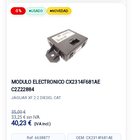
-5%
USADO
NOVEDAD
MODULO ELECTRONICO CX2314F681AE
C2Z22884
JAGUAR XF 2.2 DIESEL CAT
35,00 €
33,25 € sin IVA.
40,23 €
(IVA incl.)
Ref: 6638877
OEM: CX2314F681AE