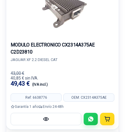
MODULO ELECTRONICO CX2314A375AE
C2D23810
JAGUAR XF 2.2 DIESEL CAT
43,00 €
40,85 € sin IVA.
49,43 €
(IVA incl.)
Ref: 6638776
OEM: CX2314A375AE
Garantía 1 año
Envío 24-48h