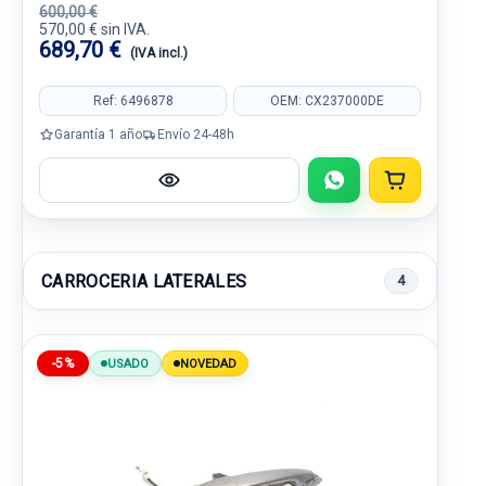
600,00 €
570,00 € sin IVA.
689,70 €
(IVA incl.)
Ref: 6496878
OEM: CX237000DE
Garantía 1 año
Envío 24-48h
CARROCERIA LATERALES
4
-5%
USADO
NOVEDAD