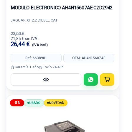
MODULO ELECTRONICO AH4N15607AE C2D2942
JAGUAR XF 2.2 DIESEL CAT
23,00 €
21,85 € sin IVA.
26,44 €
(IVA incl.)
Ref: 6638981
OEM: AH4N15607AE
Garantía 1 año
Envío 24-48h
-5%
USADO
NOVEDAD