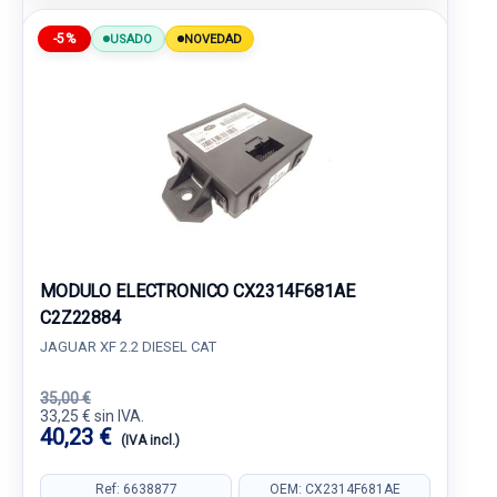
-5%
USADO
NOVEDAD
MODULO ELECTRONICO CX2314F681AE
C2Z22884
JAGUAR XF 2.2 DIESEL CAT
35,00 €
33,25 € sin IVA.
40,23 €
(IVA incl.)
Ref: 6638877
OEM: CX2314F681AE