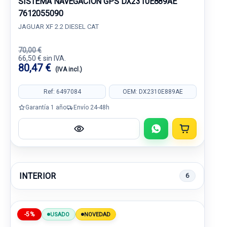
SISTEMA NAVEGACION GPS DX2310E889AE
7612055090
JAGUAR XF 2.2 DIESEL CAT
70,00 €
66,50 € sin IVA.
80,47 €
(IVA incl.)
Ref: 6497084
OEM: DX2310E889AE
Garantía 1 año
Envío 24-48h
INTERIOR
6
-5%
USADO
NOVEDAD