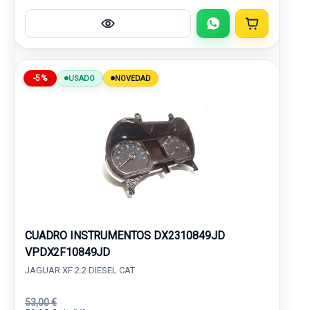
-5%
USADO
NOVEDAD
CUADRO INSTRUMENTOS DX2310849JD
VPDX2F10849JD
JAGUAR XF 2.2 DIESEL CAT
53,00 €