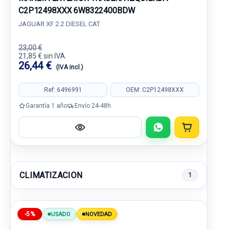
C2P12498XXX 6W8322400BDW
JAGUAR XF 2.2 DIESEL CAT
23,00 €
21,85 € sin IVA.
26,44 €
(IVA incl.)
Ref: 6496991
OEM: C2P12498XXX
Garantía 1 año
Envío 24-48h
CLIMATIZACION
1
-5%
USADO
NOVEDAD