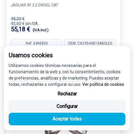
JAGUAR XF 2.2 DIESEL CAT
48,00 €
45,60 € sin IVA.
55,18 €
(IVA incl.)
Ref: 6496835
OEM: CX23043B13AB0LEG
Garantía 1 año
Envío 24-48h
Usamos cookies
Utilizamos cookies técnicas necesarias para el
funcionamiento de la web y, con tu consentimiento, cookies
de preferencias, analíticas y de marketing. Puedes aceptar
todas, rechazarlas o configurar su uso.
Ver política de cookies
-5%
USADO
NOVEDAD
Rechazar
Configurar
Aceptar todas