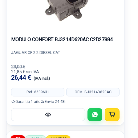
MODULO CONFORT BJ3214D620AC C2D27884
JAGUAR XF 2.2 DIESEL CAT
23,00 €
21,85 € sin IVA.
26,44 €
(IVA incl.)
Ref: 6639631
OEM: BJ3214D620AC
Garantía 1 año
Envío 24-48h