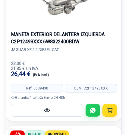
MANETA EXTERIOR DELANTERA IZQUIERDA
C2P12498XXX 6W8322400BDW
JAGUAR XF 2.2 DIESEL CAT
23,00 €
21,85 € sin IVA.
26,44 €
(IVA incl.)
Ref: 6639430
OEM: C2P12498XXX
Garantía 1 año
Envío 24-48h
-5%
USADO
NOVEDAD