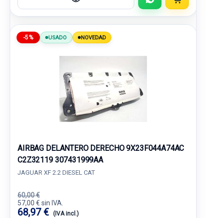
-5%
USADO
NOVEDAD
AIRBAG DELANTERO DERECHO 9X23F044A74AC
C2Z32119 307431999AA
JAGUAR XF 2.2 DIESEL CAT
60,00 €
57,00 € sin IVA.
68,97 €
(IVA incl.)