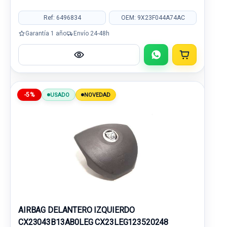
Ref: 6496834
OEM: 9X23F044A74AC
Garantía 1 año
Envío 24-48h
-5%
USADO
NOVEDAD
AIRBAG DELANTERO IZQUIERDO
CX23043B13AB0LEG CX23LEG123520248