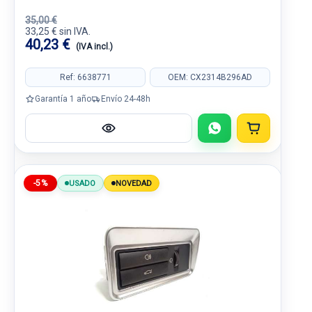
35,00 €
33,25 € sin IVA.
40,23 €
(IVA incl.)
Ref: 6638771
OEM: CX2314B296AD
Garantía 1 año
Envío 24-48h
-5%
USADO
NOVEDAD