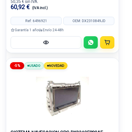
50,35 € sin IVA.
60,92 €
(IVA incl.)
Ref: 6496921
OEM: DX2310849JD
Garantía 1 año
Envío 24-48h
-5%
USADO
NOVEDAD