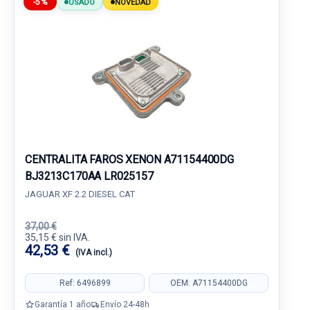
-5%
USADO
NOVEDAD
CENTRALITA FAROS XENON A71154400DG
BJ3213C170AA LR025157
JAGUAR XF 2.2 DIESEL CAT
37,00 €
35,15 € sin IVA.
42,53 €
(IVA incl.)
Ref: 6496899
OEM: A71154400DG
Garantía 1 año
Envío 24-48h