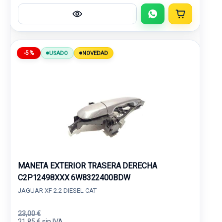
-5%
USADO
NOVEDAD
MANETA EXTERIOR TRASERA DERECHA
C2P12498XXX 6W8322400BDW
JAGUAR XF 2.2 DIESEL CAT
23,00 €
21,85 € sin IVA.