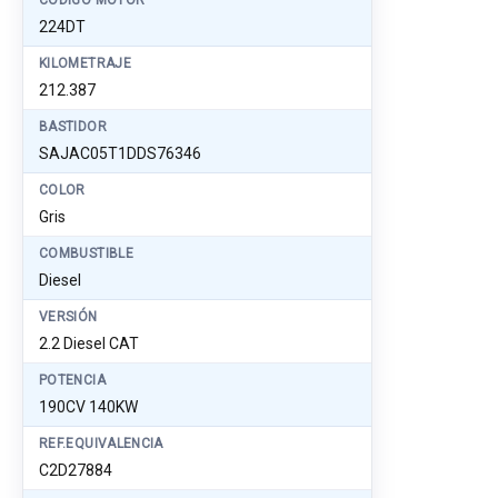
CÓDIGO MOTOR
224DT
KILOMETRAJE
212.387
BASTIDOR
SAJAC05T1DDS76346
COLOR
Gris
COMBUSTIBLE
Diesel
VERSIÓN
2.2 Diesel CAT
POTENCIA
190CV 140KW
REF.EQUIVALENCIA
C2D27884