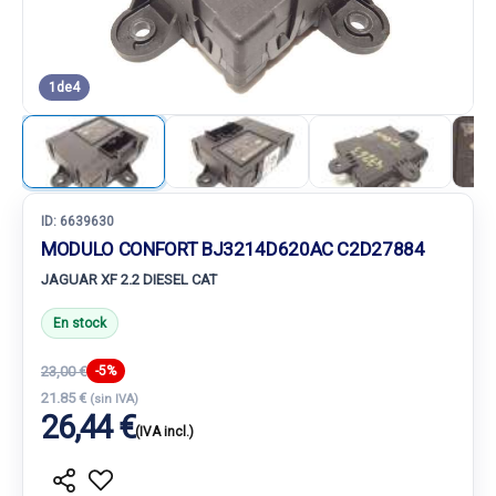
1
de
4
ID:
6639630
MODULO CONFORT BJ3214D620AC C2D27884
JAGUAR XF 2.2 DIESEL CAT
En stock
23,00 €
-5%
21.85 €
(sin IVA)
26,44 €
(IVA incl.)