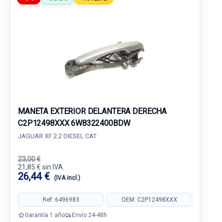
MANETA EXTERIOR DELANTERA DERECHA
C2P12498XXX 6W8322400BDW
JAGUAR XF 2.2 DIESEL CAT
23,00 €
21,85 € sin IVA.
26,44 €
(IVA incl.)
Ref: 6496983
OEM: C2P12498XXX
Garantía 1 año
Envío 24-48h