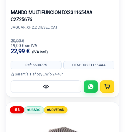
MANDO MULTIFUNCION DX2311654AA
C2Z25676
JAGUAR XF 2.2 DIESEL CAT
20,00 €
19,00 € sin IVA.
22,99 €
(IVA incl.)
Ref: 6638775
OEM: DX2311654AA
Garantía 1 año
Envío 24-48h
-5%
USADO
NOVEDAD