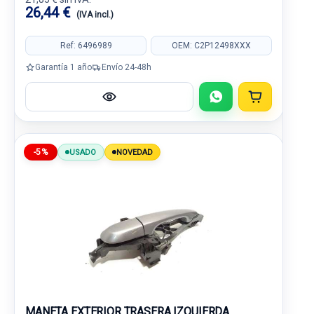
26,44 €
(IVA incl.)
Ref: 6496989
OEM: C2P12498XXX
Garantía 1 año
Envío 24-48h
-5%
USADO
NOVEDAD
MANETA EXTERIOR TRASERA IZQUIERDA