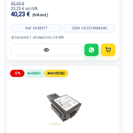
35,00 €
33,25 € sin IVA.
40,23 €
(IVA incl.)
Ref: 6638977
OEM: CX2315K866AC
Garantía 1 año
Envío 24-48h
-5%
USADO
NOVEDAD