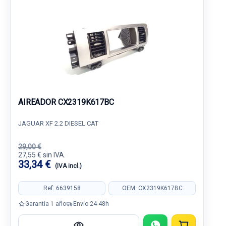
AIREADOR CX2319K617BC
JAGUAR XF 2.2 DIESEL CAT
29,00 €
27,55 € sin IVA.
33,34 €
(IVA incl.)
Ref: 6639158
OEM: CX2319K617BC
Garantía 1 año
Envío 24-48h