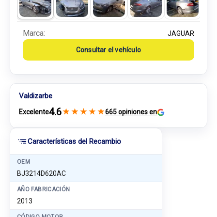
Marca:
JAGUAR
Consultar el vehículo
Valdizarbe
4.6
★
★
★
★
★
Excelente
665 opiniones en
Características del Recambio
OEM
BJ3214D620AC
AÑO FABRICACIÓN
2013