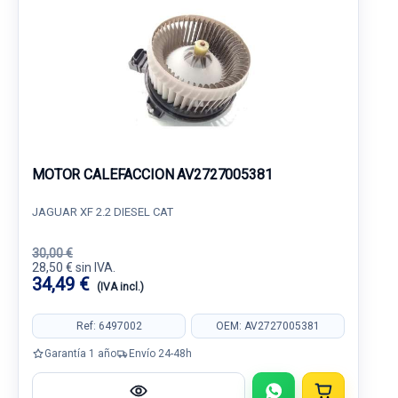
MOTOR CALEFACCION AV2727005381
JAGUAR XF 2.2 DIESEL CAT
30,00 €
28,50 € sin IVA.
34,49 €
(IVA incl.)
Ref: 6497002
OEM: AV2727005381
Garantía 1 año
Envío 24-48h