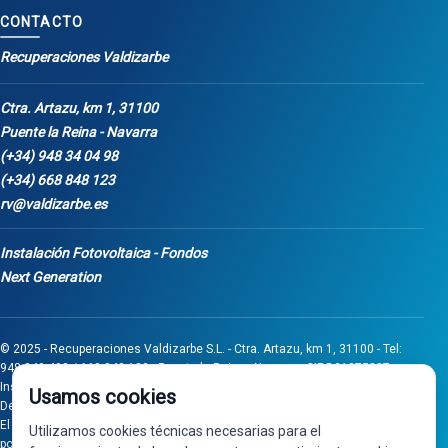
CONTACTO
Recuperaciones Valdizarbe
Ctra. Artazu, km 1, 31100
Puente la Reina - Navarra
(+34) 948 34 04 98
(+34) 668 848 123
rv@valdizarbe.es
Instalación Fotovoltaica - Fondos
Next Generation
© 2025 - Recuperaciones Valdizarbe S.L. - Ctra. Artazu, km 1, 31100 - Tel:
948 340 498 / 668 848 123 - Puente la Reina - Navarra - CIF B31275837.
Inscrita en el Registro Mercantil de Navarra, Tomo 32, Folio 75, Hoja 525.
Usamos cookies
Desarrollado por
Seintosoft
El proyecto de inversión "0011-0558-2024-000008" ha sido subvencionado
Utilizamos cookies técnicas necesarias para el
por Gobierno de Navarra al amparo de la convocatoria de 2024 de Ayudas a