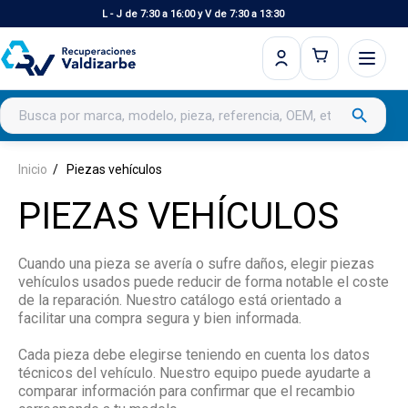
L - J de 7:30 a 16:00 y V de 7:30 a 13:30
Buscar productos
search
Inicio
Piezas vehículos
PIEZAS VEHÍCULOS
Cuando una pieza se avería o sufre daños, elegir piezas
vehículos usados puede reducir de forma notable el coste
de la reparación. Nuestro catálogo está orientado a
facilitar una compra segura y bien informada.
Cada pieza debe elegirse teniendo en cuenta los datos
técnicos del vehículo. Nuestro equipo puede ayudarte a
comparar información para confirmar que el recambio