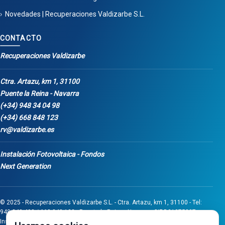
Novedades | Recuperaciones Valdizarbe S.L.
CONTACTO
Recuperaciones Valdizarbe
Ctra. Artazu, km 1, 31100
Puente la Reina - Navarra
(+34) 948 34 04 98
(+34) 668 848 123
rv@valdizarbe.es
Instalación Fotovoltaica - Fondos
Next Generation
© 2025 - Recuperaciones Valdizarbe S.L. - Ctra. Artazu, km 1, 31100 - Tel:
948 340 498 / 668 848 123 - Puente la Reina - Navarra - CIF B31275837.
Inscrita en el Registro Mercantil de Navarra, Tomo 32, Folio 75, Hoja 525.