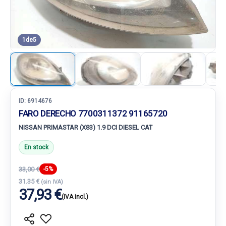
1
de
5
ID:
6914676
FARO DERECHO 7700311372 91165720
NISSAN PRIMASTAR (X83) 1.9 DCI DIESEL CAT
En stock
33,00 €
-5%
31.35 €
(sin IVA)
37,93 €
(IVA incl.)