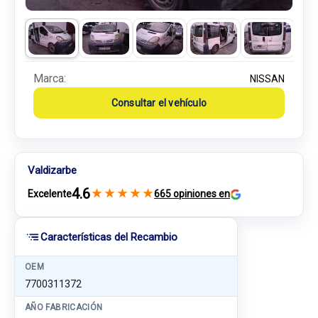
Marca:
NISSAN
Consultar el vehículo
Valdizarbe
4.6
★
★
★
★
★
Excelente
665 opiniones en
Características del Recambio
OEM
7700311372
AÑO FABRICACIÓN