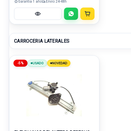
Garantía 1 año
Envío 24-48h
CARROCERIA LATERALES
-5%
USADO
NOVEDAD