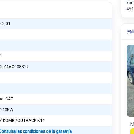
kom
451
FG001
3
DLZ4AG008312
esel CAT
 110KW
Y KOMBI/OUTBACK B14
M
Consulta las condiciones de la garantía