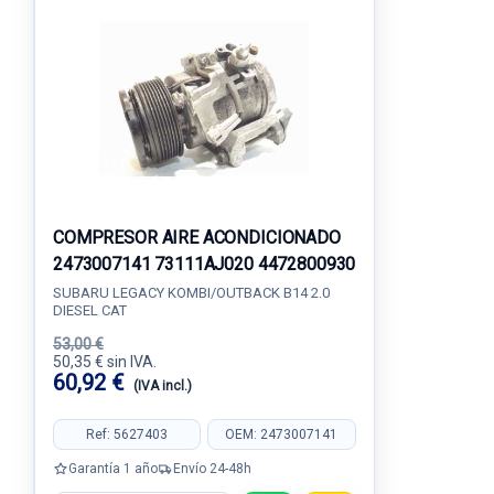
COMPRESOR AIRE ACONDICIONADO
2473007141 73111AJ020 4472800930
SUBARU LEGACY KOMBI/OUTBACK B14 2.0
DIESEL CAT
53,00 €
50,35 € sin IVA.
60,92 €
(IVA incl.)
Ref: 5627403
OEM: 2473007141
Garantía 1 año
Envío 24-48h