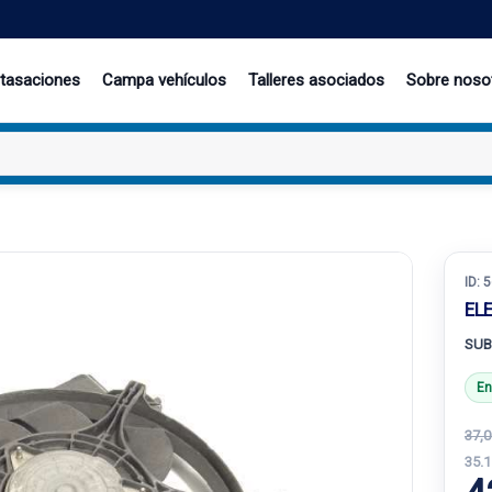
 tasaciones
Campa vehículos
Talleres asociados
Sobre noso
ID:
5
EL
SUB
En
37,0
35.