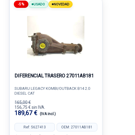
-5%
USADO
NOVEDAD
DIFERENCIAL TRASERO 27011AB181
SUBARU LEGACY KOMBI/OUTBACK B14 2.0
DIESEL CAT
165,00 €
156,75 € sin IVA.
189,67 €
(IVA incl.)
Ref: 5627413
OEM: 27011AB181