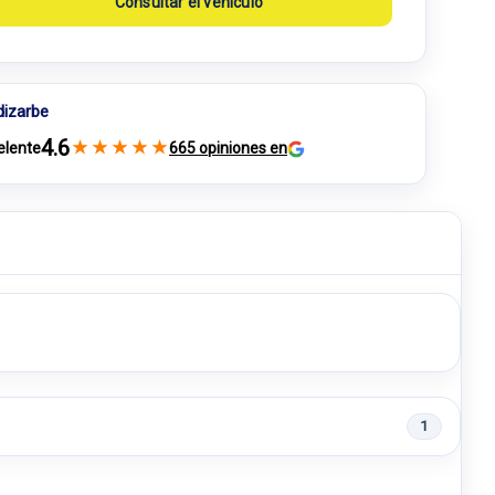
Consultar el vehículo
dizarbe
4.6
★
★
★
★
★
elente
665 opiniones en
1