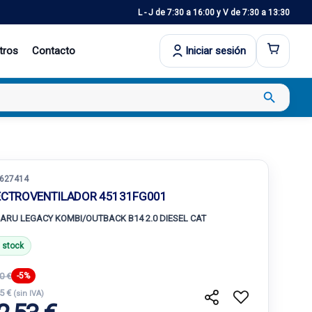
L - J de 7:30 a 16:00 y V de 7:30 a 13:30
tros
Contacto
Iniciar sesión
search
627414
ECTROVENTILADOR 45131FG001
ARU LEGACY KOMBI/OUTBACK B14 2.0 DIESEL CAT
 stock
0 €
-5%
15 €
(sin IVA)