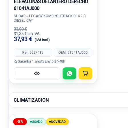
ELEVALUNAS DELANTERO DERECHO
61041AJ000
SUBARU LEGACY KOMBI/OUTBACK B14 2.0
DIESEL CAT
33,00 €
31,35 € sin IVA.
37,93 €
(IVA incl.)
Ref: 5627415
OEM: 61041AJ000
Garantía 1 año
Envío 24-48h
CLIMATIZACION
-5%
USADO
NOVEDAD