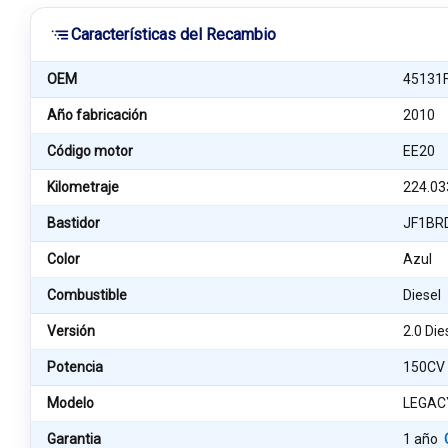
Características del Recambio
OEM
45131
Año fabricación
2010
Código motor
EE20
Kilometraje
224.03
Bastidor
JF1BR
Color
Azul
Combustible
Diesel
Versión
2.0 Di
Potencia
150CV
Modelo
LEGAC
Garantia
1 año