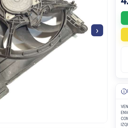
4
›
VEN
ENV
COM
IZQ