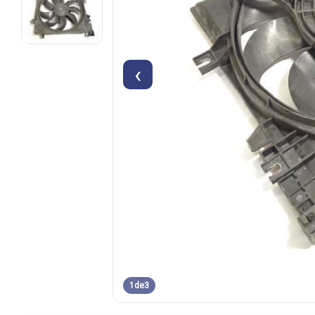
‹
1
de
3