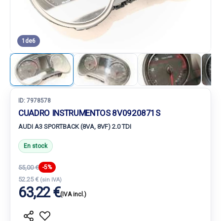
1
de
6
ID:
7978578
CUADRO INSTRUMENTOS 8V0920871S
AUDI A3 SPORTBACK (8VA, 8VF) 2.0 TDI
En stock
55,00 €
-5%
52.25 €
(sin IVA)
63,22 €
(IVA incl.)