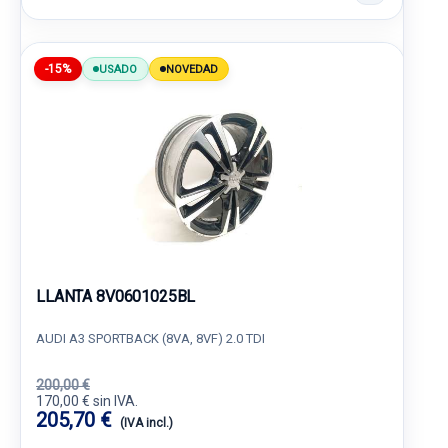
-15%
USADO
NOVEDAD
LLANTA 8V0601025BL
AUDI A3 SPORTBACK (8VA, 8VF) 2.0 TDI
200,00 €
170,00 € sin IVA.
205,70 €
(IVA incl.)