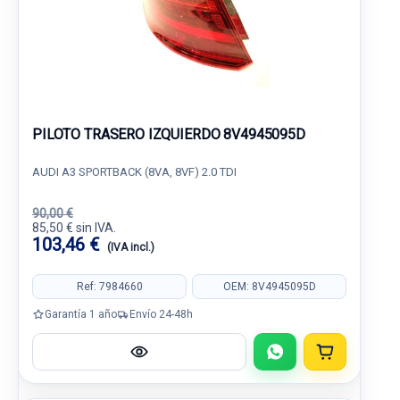
PILOTO TRASERO IZQUIERDO 8V4945095D
AUDI A3 SPORTBACK (8VA, 8VF) 2.0 TDI
90,00 €
85,50 € sin IVA.
103,46 €
(IVA incl.)
Ref: 7984660
OEM: 8V4945095D
Garantía 1 año
Envío 24-48h