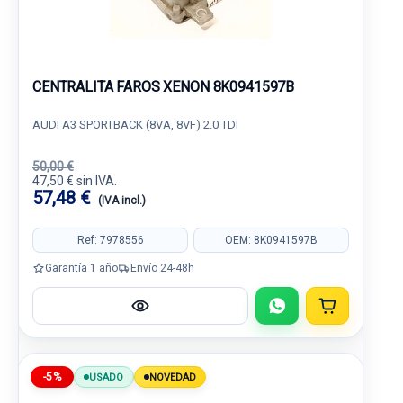
CENTRALITA FAROS XENON 8K0941597B
AUDI A3 SPORTBACK (8VA, 8VF) 2.0 TDI
50,00 €
47,50 € sin IVA.
57,48 €
(IVA incl.)
Ref: 7978556
OEM: 8K0941597B
Garantía 1 año
Envío 24-48h
-5%
USADO
NOVEDAD