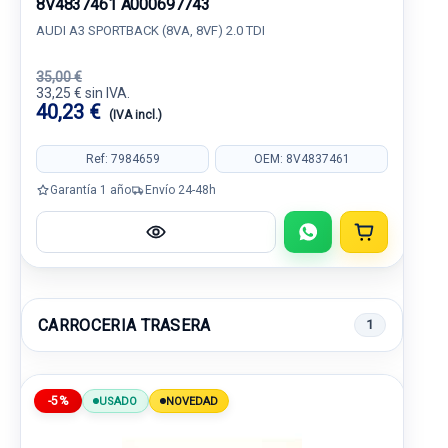
8V4837461 A000697743
AUDI A3 SPORTBACK (8VA, 8VF) 2.0 TDI
35,00 €
33,25 € sin IVA.
40,23 €
(IVA incl.)
Ref: 7984659
OEM: 8V4837461
Garantía 1 año
Envío 24-48h
CARROCERIA TRASERA
1
-5%
USADO
NOVEDAD