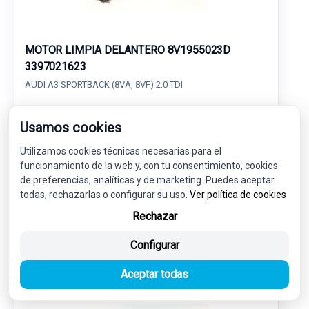
MOTOR LIMPIA DELANTERO 8V1955023D
3397021623
AUDI A3 SPORTBACK (8VA, 8VF) 2.0 TDI
40,00 €
Usamos cookies
38,00 € sin IVA.
45,98 €
(IVA incl.)
Utilizamos cookies técnicas necesarias para el
funcionamiento de la web y, con tu consentimiento, cookies
Ref: 7978623
OEM: 8V1955023D
de preferencias, analíticas y de marketing. Puedes aceptar
todas, rechazarlas o configurar su uso.
Ver política de cookies
Garantía 1 año
Envío 24-48h
Rechazar
Configurar
Aceptar todas
-5%
USADO
NOVEDAD