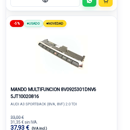
-5%
USADO
NOVEDAD
MANDO MULTIFUNCION 8V0925301DNV6
5JT10020816
AUDI A3 SPORTBACK (8VA, 8VF) 2.0 TDI
33,00 €
31,35 € sin IVA.
37,93 €
(IVA incl.)