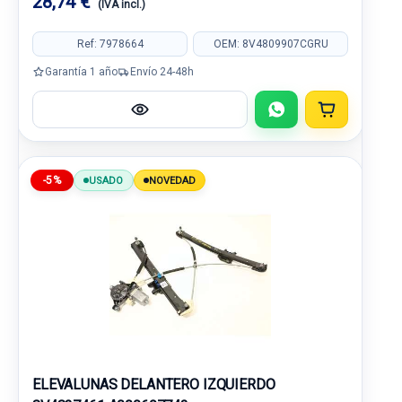
28,74 €
(IVA incl.)
Ref: 7978664
OEM: 8V4809907CGRU
Garantía 1 año
Envío 24-48h
-5%
USADO
NOVEDAD
ELEVALUNAS DELANTERO IZQUIERDO