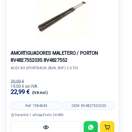
AMORTIGUADORES MALETERO / PORTON
8V482755203S 8V4827552
AUDI A3 SPORTBACK (8VA, 8VF) 2.0 TDI
20,00 €
19,00 € sin IVA.
22,99 €
(IVA incl.)
Ref: 7984843
OEM: 8V482755203S
Garantía 1 año
Envío 24-48h