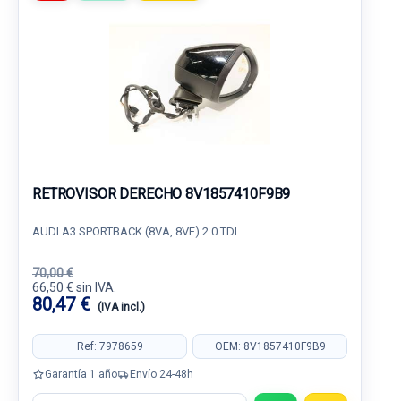
RETROVISOR DERECHO 8V1857410F9B9
AUDI A3 SPORTBACK (8VA, 8VF) 2.0 TDI
70,00 €
66,50 € sin IVA.
80,47 €
(IVA incl.)
Ref: 7978659
OEM: 8V1857410F9B9
Garantía 1 año
Envío 24-48h