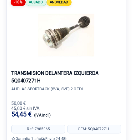
-10%
USADO
NOVEDAD
TRANSMISION DELANTERA IZQUIERDA
5Q0407271H
AUDI A3 SPORTBACK (8VA, 8VF) 2.0 TDI
50,00 €
45,00 € sin IVA.
54,45 €
(IVA incl.)
Ref: 7985065
OEM: 5Q0407271H
Garantía 1 año
Envío 24-48h