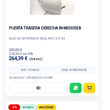
PUERTA TRASERA DERECHA 8V4833052B
AUDI A3 SPORTBACK (8VA, 8VF) 2.0 TDI
230,00 €
218,50 € sin IVA.
264,39 €
(IVA incl.)
Ref: 7978653
OEM: 8V4833052B
Garantía 1 año
Envío 24-48h
-5%
USADO
NOVEDAD