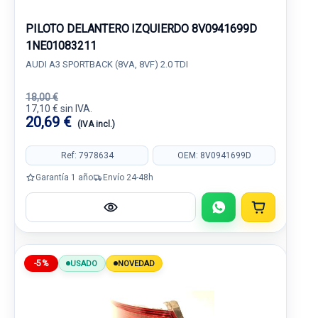
PILOTO DELANTERO IZQUIERDO 8V0941699D
1NE01083211
AUDI A3 SPORTBACK (8VA, 8VF) 2.0 TDI
18,00 €
17,10 € sin IVA.
20,69 €
(IVA incl.)
Ref: 7978634
OEM: 8V0941699D
Garantía 1 año
Envío 24-48h
-5%
USADO
NOVEDAD