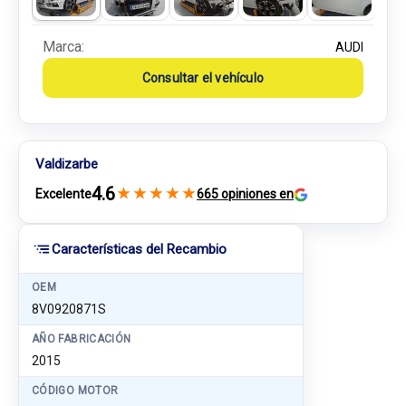
Marca:
AUDI
Consultar el vehículo
Valdizarbe
4.6
★
★
★
★
★
Excelente
665 opiniones en
Características del Recambio
OEM
8V0920871S
AÑO FABRICACIÓN
2015
CÓDIGO MOTOR