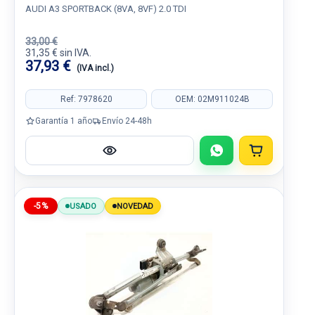
AUDI A3 SPORTBACK (8VA, 8VF) 2.0 TDI
33,00 €
31,35 € sin IVA.
37,93 €
(IVA incl.)
Ref: 7978620
OEM: 02M911024B
Garantía 1 año
Envío 24-48h
-5%
USADO
NOVEDAD