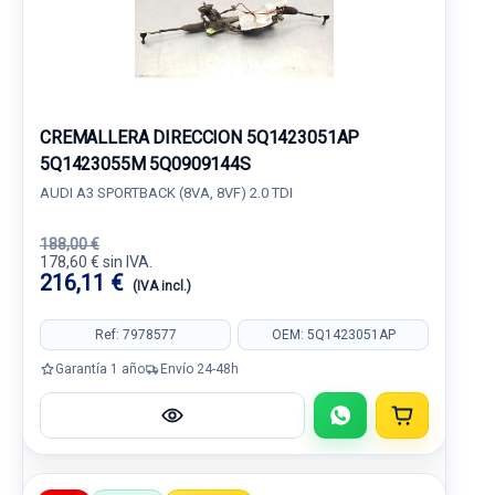
CREMALLERA DIRECCION 5Q1423051AP
5Q1423055M 5Q0909144S
AUDI A3 SPORTBACK (8VA, 8VF) 2.0 TDI
188,00 €
178,60 € sin IVA.
216,11 €
(IVA incl.)
Ref: 7978577
OEM: 5Q1423051AP
Garantía 1 año
Envío 24-48h