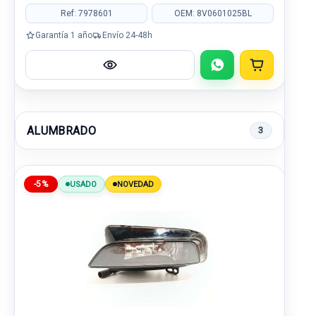
Ref: 7978601
OEM: 8V0601025BL
Garantía 1 año
Envío 24-48h
ALUMBRADO
3
-5%
USADO
NOVEDAD