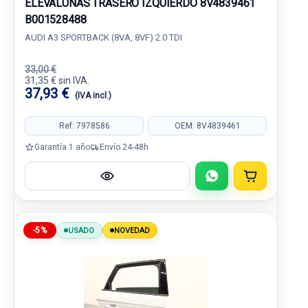
ELEVALUNAS TRASERO IZQUIERDO 8V4839461
B001528488
AUDI A3 SPORTBACK (8VA, 8VF) 2.0 TDI
33,00 €
31,35 € sin IVA.
37,93 €
(IVA incl.)
Ref: 7978586
OEM: 8V4839461
Garantía 1 año
Envío 24-48h
-5%
USADO
NOVEDAD