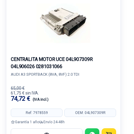
CENTRALITA MOTOR UCE 04L907309R
04L906026 0281031066
AUDI A3 SPORTBACK (8VA, 8VF) 2.0 TDI
65,00 €
61,75 € sin IVA.
74,72 €
(IVA incl.)
Ref: 7978559
OEM: 04L907309R
Garantía 1 año
Envío 24-48h