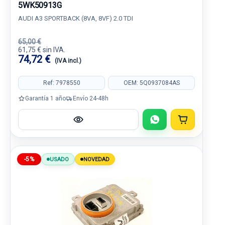
5WK50913G
AUDI A3 SPORTBACK (8VA, 8VF) 2.0 TDI
65,00 €
61,75 € sin IVA.
74,72 €
(IVA incl.)
Ref: 7978550
OEM: 5Q0937084AS
Garantía 1 año
Envío 24-48h
-5%
USADO
NOVEDAD