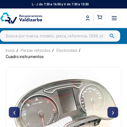
L - J de 7:30 a 16:00 y V de 7:30 a 13:30
Buscar productos
search
Inicio
Piezas vehículos
Electricidad
Cuadro instrumentos
‹
›