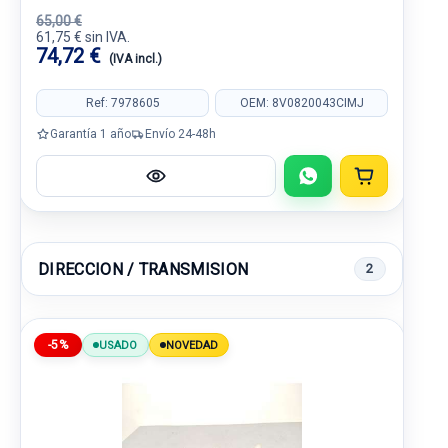
65,00 €
61,75 € sin IVA.
74,72 €
(IVA incl.)
Ref: 7978605
OEM: 8V0820043CIMJ
Garantía 1 año
Envío 24-48h
DIRECCION / TRANSMISION
2
-5%
USADO
NOVEDAD