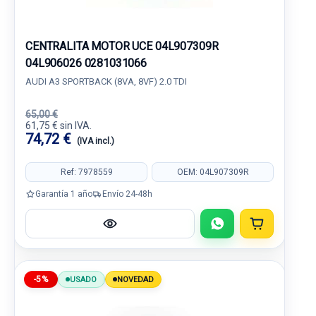
CENTRALITA MOTOR UCE 04L907309R
04L906026 0281031066
AUDI A3 SPORTBACK (8VA, 8VF) 2.0 TDI
65,00 €
61,75 € sin IVA.
74,72 €
(IVA incl.)
Ref: 7978559
OEM: 04L907309R
Garantía 1 año
Envío 24-48h
-5%
USADO
NOVEDAD