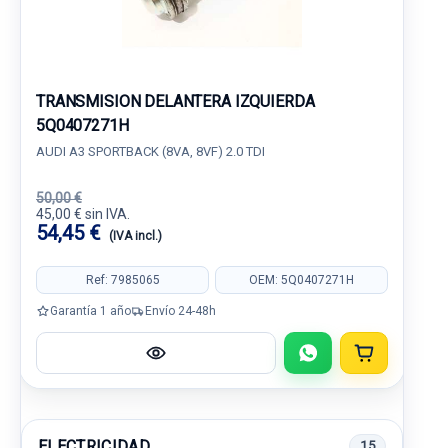
TRANSMISION DELANTERA IZQUIERDA
5Q0407271H
AUDI A3 SPORTBACK (8VA, 8VF) 2.0 TDI
50,00 €
45,00 € sin IVA.
54,45 €
(IVA incl.)
Ref: 7985065
OEM: 5Q0407271H
Garantía 1 año
Envío 24-48h
ELECTRICIDAD
15