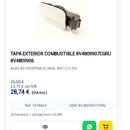
TAPA EXTERIOR COMBUSTIBLE 8V4809907CGRU
8V4809906
AUDI A3 SPORTBACK (8VA, 8VF) 2.0 TDI
25,00 €
23,75 € sin IVA.
28,74 €
(IVA incl.)
Ref: 7978664
OEM: 8V4809907CGRU
Garantía 1 año
Envío 24-48h