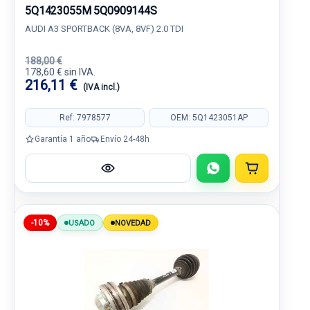
5Q1423055M 5Q0909144S
AUDI A3 SPORTBACK (8VA, 8VF) 2.0 TDI
188,00 €
178,60 € sin IVA.
216,11 €
(IVA incl.)
Ref: 7978577
OEM: 5Q1423051AP
Garantía 1 año
Envío 24-48h
-10%
USADO
NOVEDAD