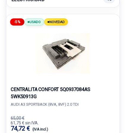
-5%
USADO
NOVEDAD
CENTRALITA CONFORT 5Q0937084AS
5WK50913G
AUDI A3 SPORTBACK (8VA, 8VF) 2.0 TDI
65,00 €
61,75 € sin IVA.
74,72 €
(IVA incl.)