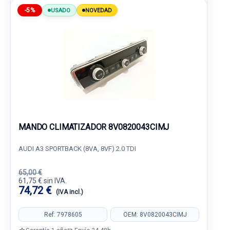
-5%
USADO
NOVEDAD
MANDO CLIMATIZADOR 8V0820043CIMJ
AUDI A3 SPORTBACK (8VA, 8VF) 2.0 TDI
65,00 €
61,75 € sin IVA.
74,72 €
(IVA incl.)
Ref: 7978605
OEM: 8V0820043CIMJ