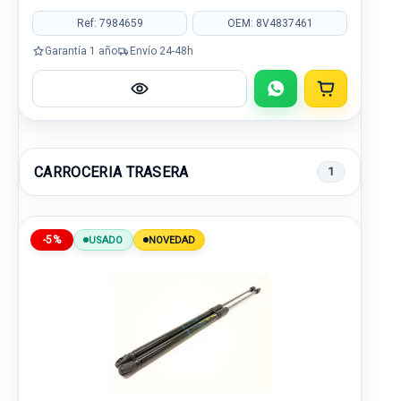
Ref: 7984659
OEM: 8V4837461
Garantía 1 año
Envío 24-48h
CARROCERIA TRASERA
1
-5%
USADO
NOVEDAD