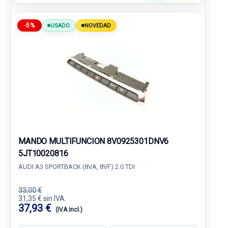
-5%
USADO
NOVEDAD
MANDO MULTIFUNCION 8V0925301DNV6
5JT10020816
AUDI A3 SPORTBACK (8VA, 8VF) 2.0 TDI
33,00 €
31,35 € sin IVA.
37,93 €
(IVA incl.)