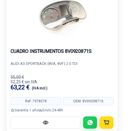
CUADRO INSTRUMENTOS 8V0920871S
AUDI A3 SPORTBACK (8VA, 8VF) 2.0 TDI
55,00 €
52,25 € sin IVA.
63,22 €
(IVA incl.)
Ref: 7978578
OEM: 8V0920871S
Garantía 1 año
Envío 24-48h