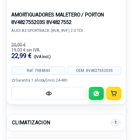
AMORTIGUADORES MALETERO / PORTON
8V482755203S 8V4827552
AUDI A3 SPORTBACK (8VA, 8VF) 2.0 TDI
20,00 €
19,00 € sin IVA.
22,99 €
(IVA incl.)
Ref: 7984843
OEM: 8V482755203S
Garantía 1 año
Envío 24-48h
CLIMATIZACION
1