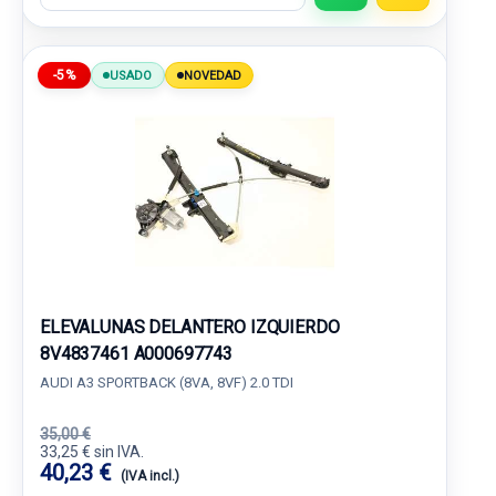
-5%
USADO
NOVEDAD
ELEVALUNAS DELANTERO IZQUIERDO
8V4837461 A000697743
AUDI A3 SPORTBACK (8VA, 8VF) 2.0 TDI
35,00 €
33,25 € sin IVA.
40,23 €
(IVA incl.)