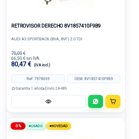
RETROVISOR DERECHO 8V1857410F9B9
AUDI A3 SPORTBACK (8VA, 8VF) 2.0 TDI
70,00 €
66,50 € sin IVA.
80,47 €
(IVA incl.)
Ref: 7978659
OEM: 8V1857410F9B9
Garantía 1 año
Envío 24-48h
-5%
USADO
NOVEDAD