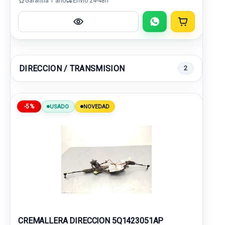
Garantía 1 año
Envío 24-48h
DIRECCION / TRANSMISION
2
-5%
USADO
NOVEDAD
CREMALLERA DIRECCION 5Q1423051AP