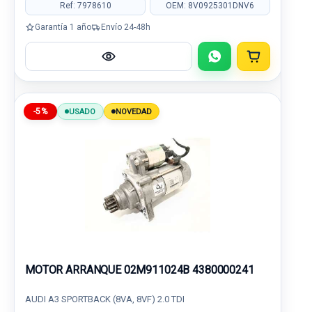
Ref: 7978610
OEM: 8V0925301DNV6
Garantía 1 año
Envío 24-48h
-5%
USADO
NOVEDAD
MOTOR ARRANQUE 02M911024B 4380000241
AUDI A3 SPORTBACK (8VA, 8VF) 2.0 TDI