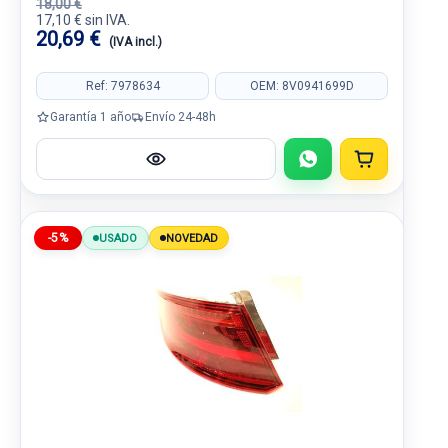
18,00 €
17,10 € sin IVA.
20,69 €
(IVA incl.)
Ref: 7978634
OEM: 8V0941699D
Garantía 1 año
Envío 24-48h
-5%
USADO
NOVEDAD