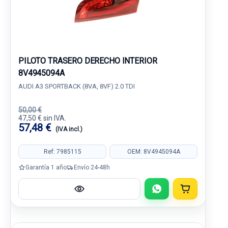
PILOTO TRASERO DERECHO INTERIOR
8V4945094A
AUDI A3 SPORTBACK (8VA, 8VF) 2.0 TDI
50,00 €
47,50 € sin IVA.
57,48 €
(IVA incl.)
Ref: 7985115
OEM: 8V4945094A
Garantía 1 año
Envío 24-48h