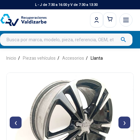
L - J de 7:30 a 16:00 y V de 7:30 a 13:30
Buscar productos
search
Inicio
Piezas vehículos
Accesorios
Llanta
‹
›