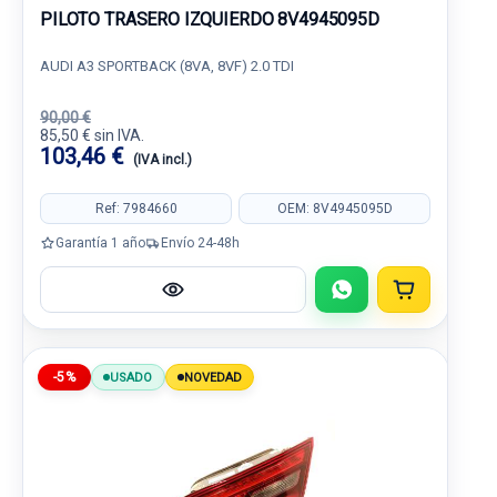
PILOTO TRASERO IZQUIERDO 8V4945095D
AUDI A3 SPORTBACK (8VA, 8VF) 2.0 TDI
90,00 €
85,50 € sin IVA.
103,46 €
(IVA incl.)
Ref: 7984660
OEM: 8V4945095D
Garantía 1 año
Envío 24-48h
-5%
USADO
NOVEDAD