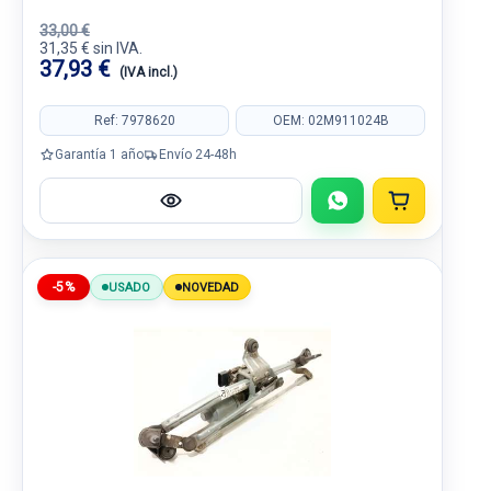
33,00 €
31,35 € sin IVA.
37,93 €
(IVA incl.)
Ref: 7978620
OEM: 02M911024B
Garantía 1 año
Envío 24-48h
-5%
USADO
NOVEDAD