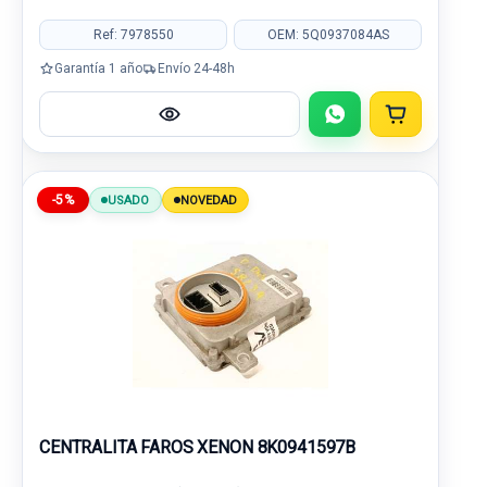
Ref: 7978550
OEM: 5Q0937084AS
Garantía 1 año
Envío 24-48h
-5%
USADO
NOVEDAD
CENTRALITA FAROS XENON 8K0941597B