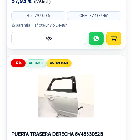
37,93 €
(IVA incl.)
Ref: 7978586
OEM: 8V4839461
Garantía 1 año
Envío 24-48h
-5%
USADO
NOVEDAD
PUERTA TRASERA DERECHA 8V4833052B