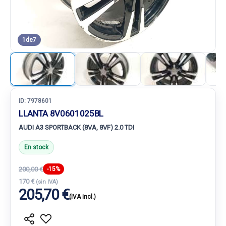
1
de
7
ID:
7978601
LLANTA 8V0601025BL
AUDI A3 SPORTBACK (8VA, 8VF) 2.0 TDI
En stock
200,00 €
-15%
170 €
(sin IVA)
205,70 €
(IVA incl.)