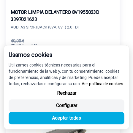
MOTOR LIMPIA DELANTERO 8V1955023D
3397021623
AUDI A3 SPORTBACK (8VA, 8VF) 2.0 TDI
40,00 €
38,00 € sin IVA.
45,98 €
(IVA incl.)
Usamos cookies
Utilizamos cookies técnicas necesarias para el
Ref: 7978623
OEM: 8V1955023D
funcionamiento de la web y, con tu consentimiento, cookies
Garantía 1 año
Envío 24-48h
de preferencias, analíticas y de marketing. Puedes aceptar
todas, rechazarlas o configurar su uso.
Ver política de cookies
Rechazar
Configurar
-5%
USADO
NOVEDAD
Aceptar todas