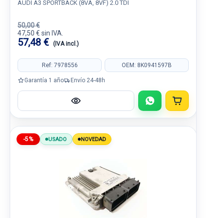
AUDI A3 SPORTBACK (8VA, 8VF) 2.0 TDI
50,00 €
47,50 € sin IVA.
57,48 €
(IVA incl.)
Ref: 7978556
OEM: 8K0941597B
Garantía 1 año
Envío 24-48h
-5%
USADO
NOVEDAD