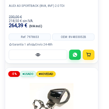
AUDI A3 SPORTBACK (8VA, 8VF) 2.0 TDI
230,00 €
218,50 € sin IVA.
264,39 €
(IVA incl.)
Ref: 7978653
OEM: 8V4833052B
Garantía 1 año
Envío 24-48h
-5%
USADO
NOVEDAD