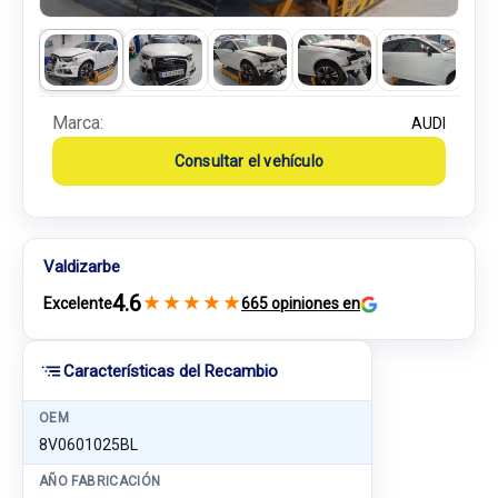
Marca:
AUDI
Consultar el vehículo
Valdizarbe
4.6
★
★
★
★
★
Excelente
665 opiniones en
Características del Recambio
OEM
8V0601025BL
AÑO FABRICACIÓN