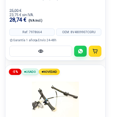
25,00 €
23,75 € sin IVA.
28,74 €
(IVA incl.)
Ref: 7978664
OEM: 8V4809907CGRU
Garantía 1 año
Envío 24-48h
-5%
USADO
NOVEDAD