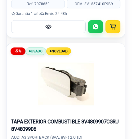
Ref: 7978659
OEM: 8V1857410F9B9
Garantía 1 año
Envío 24-48h
-5%
USADO
NOVEDAD
TAPA EXTERIOR COMBUSTIBLE 8V4809907CGRU
8V4809906
AUDI A3 SPORTBACK (8VA, 8VF) 2.0 TDI