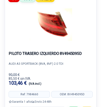
PILOTO TRASERO IZQUIERDO 8V4945095D
AUDI A3 SPORTBACK (8VA, 8VF) 2.0 TDI
90,00 €
85,50 € sin IVA.
103,46 €
(IVA incl.)
Ref: 7984660
OEM: 8V4945095D
Garantía 1 año
Envío 24-48h