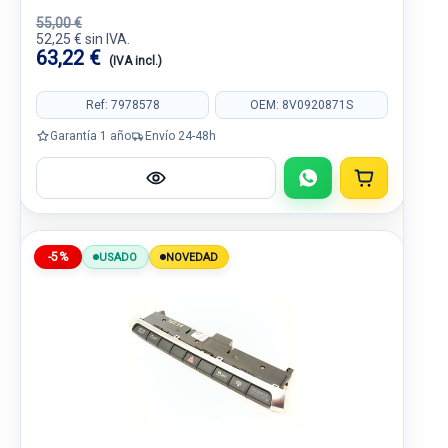
55,00 €
52,25 € sin IVA.
63,22 €
(IVA incl.)
Ref: 7978578
OEM: 8V0920871S
Garantía 1 año
Envío 24-48h
-5%
USADO
NOVEDAD