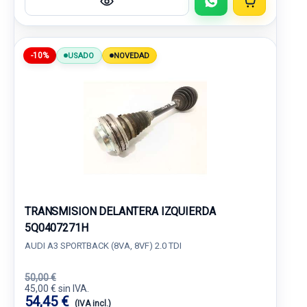
-10%
USADO
NOVEDAD
TRANSMISION DELANTERA IZQUIERDA
5Q0407271H
AUDI A3 SPORTBACK (8VA, 8VF) 2.0 TDI
50,00 €
45,00 € sin IVA.
54,45 €
(IVA incl.)