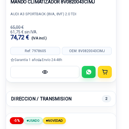
MANDO CLIMATIZADOR 8V0820043CIMJ
AUDI A3 SPORTBACK (8VA, 8VF) 2.0 TDI
65,00 €
61,75 € sin IVA.
74,72 €
(IVA incl.)
Ref: 7978605
OEM: 8V0820043CIMJ
Garantía 1 año
Envío 24-48h
DIRECCION / TRANSMISION
2
-5%
USADO
NOVEDAD