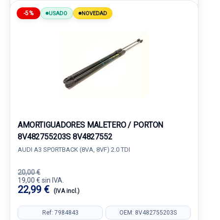
-5%
USADO
NOVEDAD
AMORTIGUADORES MALETERO / PORTON
8V482755203S 8V4827552
AUDI A3 SPORTBACK (8VA, 8VF) 2.0 TDI
20,00 €
19,00 € sin IVA.
22,99 €
(IVA incl.)
Ref: 7984843
OEM: 8V482755203S