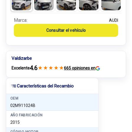
Marca:
AUDI
Consultar el vehículo
Valdizarbe
4.6
★
★
★
★
★
Excelente
665 opiniones en
Características del Recambio
OEM
02M911024B
AÑO FABRICACIÓN
2015