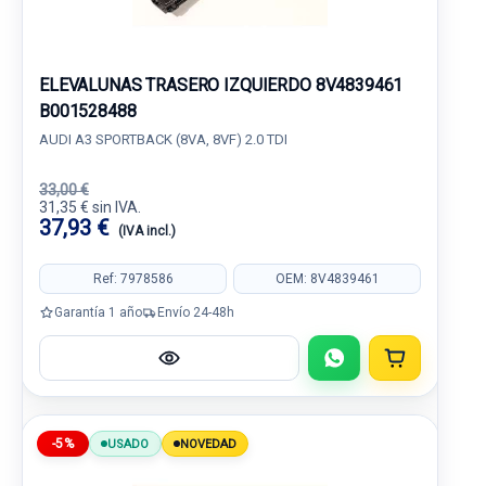
ELEVALUNAS TRASERO IZQUIERDO 8V4839461
B001528488
AUDI A3 SPORTBACK (8VA, 8VF) 2.0 TDI
33,00 €
31,35 € sin IVA.
37,93 €
(IVA incl.)
Ref: 7978586
OEM: 8V4839461
Garantía 1 año
Envío 24-48h
-5%
USADO
NOVEDAD