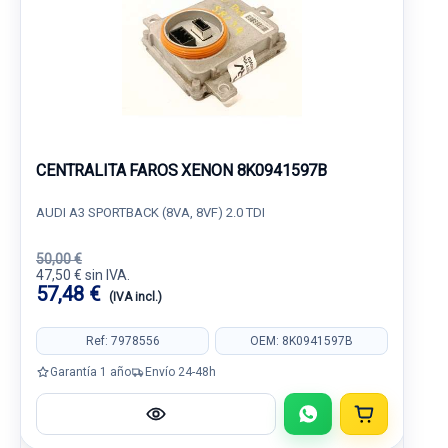
CENTRALITA FAROS XENON 8K0941597B
AUDI A3 SPORTBACK (8VA, 8VF) 2.0 TDI
50,00 €
47,50 € sin IVA.
57,48 €
(IVA incl.)
Ref: 7978556
OEM: 8K0941597B
Garantía 1 año
Envío 24-48h