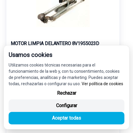
MOTOR LIMPIA DELANTERO 8V1955023D
3397021623
Usamos cookies
AUDI A3 SPORTBACK (8VA, 8VF) 2.0 TDI
Utilizamos cookies técnicas necesarias para el
funcionamiento de la web y, con tu consentimiento, cookies
40,00 €
38,00 € sin IVA.
de preferencias, analíticas y de marketing. Puedes aceptar
45,98 €
todas, rechazarlas o configurar su uso.
(IVA incl.)
Ver política de cookies
Rechazar
Ref: 7978623
OEM: 8V1955023D
Configurar
Garantía 1 año
Envío 24-48h
Aceptar todas