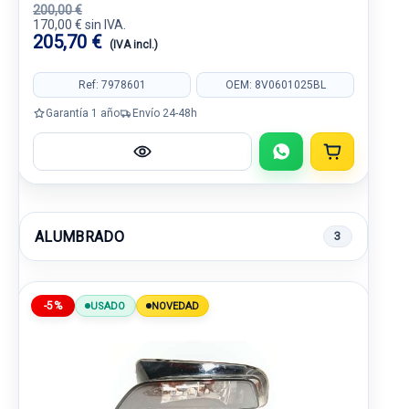
200,00 €
170,00 € sin IVA.
205,70 €
(IVA incl.)
Ref: 7978601
OEM: 8V0601025BL
Garantía 1 año
Envío 24-48h
ALUMBRADO
3
-5%
USADO
NOVEDAD