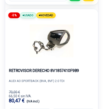
-5%
USADO
NOVEDAD
RETROVISOR DERECHO 8V1857410F9B9
AUDI A3 SPORTBACK (8VA, 8VF) 2.0 TDI
70,00 €
66,50 € sin IVA.
80,47 €
(IVA incl.)