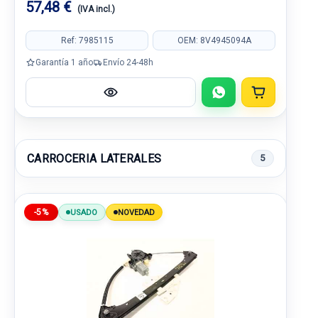
57,48 €
(IVA incl.)
Ref: 7985115
OEM: 8V4945094A
Garantía 1 año
Envío 24-48h
CARROCERIA LATERALES
5
-5%
USADO
NOVEDAD