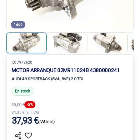
1
de
6
ID:
7978620
MOTOR ARRANQUE 02M911024B 4380000241
AUDI A3 SPORTBACK (8VA, 8VF) 2.0 TDI
En stock
33,00 €
-5%
31.35 €
(sin IVA)
37,93 €
(IVA incl.)