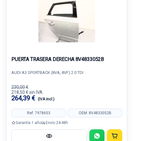
PUERTA TRASERA DERECHA 8V4833052B
AUDI A3 SPORTBACK (8VA, 8VF) 2.0 TDI
230,00 €
218,50 € sin IVA.
264,39 €
(IVA incl.)
Ref: 7978653
OEM: 8V4833052B
Garantía 1 año
Envío 24-48h