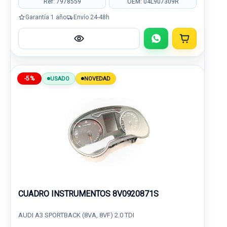
Ref: 7978559
OEM: 04L907309R
Garantía 1 año
Envío 24-48h
-5%
USADO
NOVEDAD
CUADRO INSTRUMENTOS 8V0920871S
AUDI A3 SPORTBACK (8VA, 8VF) 2.0 TDI