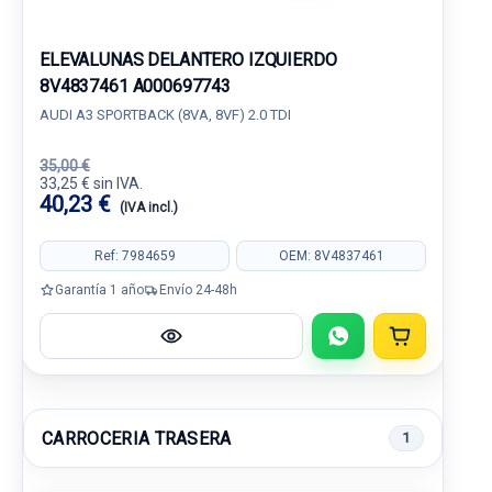
ELEVALUNAS DELANTERO IZQUIERDO
8V4837461 A000697743
AUDI A3 SPORTBACK (8VA, 8VF) 2.0 TDI
35,00 €
33,25 € sin IVA.
40,23 €
(IVA incl.)
Ref: 7984659
OEM: 8V4837461
Garantía 1 año
Envío 24-48h
CARROCERIA TRASERA
1