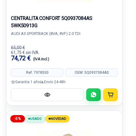
CENTRALITA CONFORT 5Q0937084AS
5WK50913G
AUDI A3 SPORTBACK (8VA, 8VF) 2.0 TDI
65,00 €
61,75 € sin IVA.
74,72 €
(IVA incl.)
Ref: 7978550
OEM: 5Q0937084AS
Garantía 1 año
Envío 24-48h
-5%
USADO
NOVEDAD