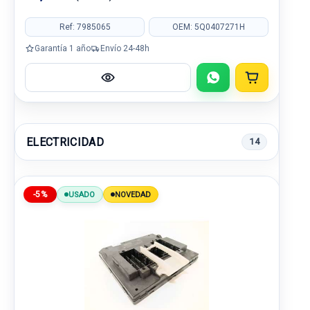
Ref: 7985065
OEM: 5Q0407271H
Garantía 1 año
Envío 24-48h
ELECTRICIDAD
14
-5%
USADO
NOVEDAD