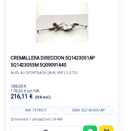
CREMALLERA DIRECCION 5Q1423051AP
5Q1423055M 5Q0909144S
AUDI A3 SPORTBACK (8VA, 8VF) 2.0 TDI
188,00 €
178,60 € sin IVA.
216,11 €
(IVA incl.)
Ref: 7978577
OEM: 5Q1423051AP
Garantía 1 año
Envío 24-48h