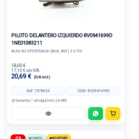
PILOTO DELANTERO IZQUIERDO 8V0941699D
1NE01083211
AUDI A3 SPORTBACK (8VA, 8VF) 2.0 TDI
18,00 €
17,10 € sin IVA.
20,69 €
(IVA incl.)
Ref: 7978634
OEM: 8V0941699D
Garantía 1 año
Envío 24-48h
-5%
USADO
NOVEDAD