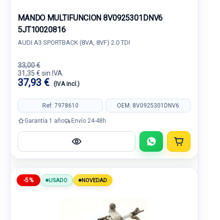
MANDO MULTIFUNCION 8V0925301DNV6
5JT10020816
AUDI A3 SPORTBACK (8VA, 8VF) 2.0 TDI
33,00 €
31,35 € sin IVA.
37,93 €
(IVA incl.)
Ref: 7978610
OEM: 8V0925301DNV6
Garantía 1 año
Envío 24-48h
-5%
USADO
NOVEDAD