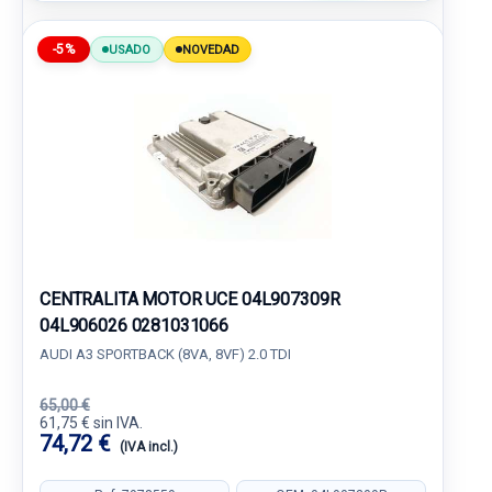
-5%
USADO
NOVEDAD
CENTRALITA MOTOR UCE 04L907309R
04L906026 0281031066
AUDI A3 SPORTBACK (8VA, 8VF) 2.0 TDI
65,00 €
61,75 € sin IVA.
74,72 €
(IVA incl.)