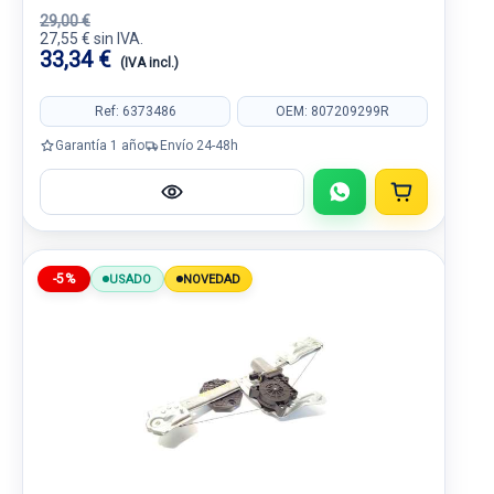
29,00 €
27,55 € sin IVA.
33,34 €
(IVA incl.)
Ref: 6373486
OEM: 807209299R
Garantía 1 año
Envío 24-48h
-5%
USADO
NOVEDAD