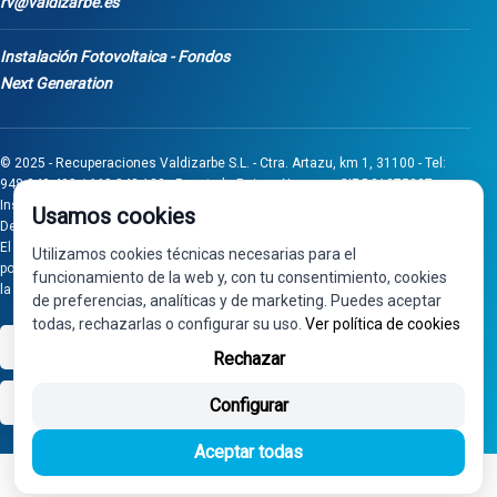
rv@valdizarbe.es
Instalación Fotovoltaica - Fondos
Next Generation
© 2025 - Recuperaciones Valdizarbe S.L. - Ctra. Artazu, km 1, 31100 - Tel:
948 340 498 / 668 848 123 - Puente la Reina - Navarra - CIF B31275837.
Inscrita en el Registro Mercantil de Navarra, Tomo 32, Folio 75, Hoja 525.
Usamos cookies
Desarrollado por
Seintosoft
El proyecto de inversión "0011-0558-2024-000008" ha sido subvencionado
Utilizamos cookies técnicas necesarias para el
por Gobierno de Navarra al amparo de la convocatoria de 2024 de Ayudas a
funcionamiento de la web y, con tu consentimiento, cookies
la inversión en pymes industriales
de preferencias, analíticas y de marketing. Puedes aceptar
todas, rechazarlas o configurar su uso.
Ver política de cookies
VISA
PayPal
Rechazar
bizum
Configurar
Aceptar todas