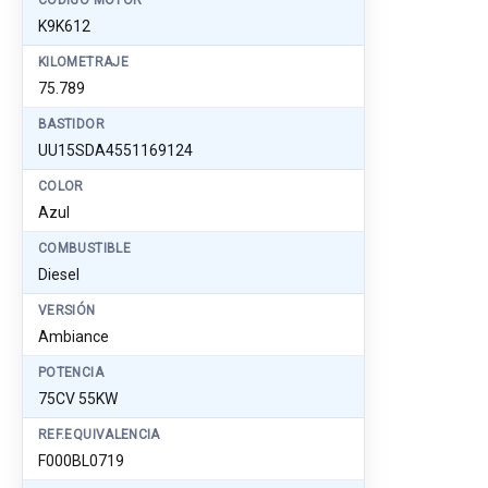
CÓDIGO MOTOR
K9K612
KILOMETRAJE
75.789
BASTIDOR
UU15SDA4551169124
COLOR
Azul
COMBUSTIBLE
Diesel
VERSIÓN
Ambiance
POTENCIA
75CV 55KW
REF.EQUIVALENCIA
F000BL0719