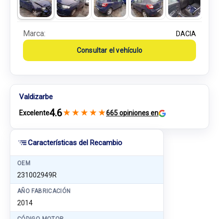
Marca:
DACIA
Consultar el vehículo
Valdizarbe
4.6
★
★
★
★
★
Excelente
665 opiniones en
Características del Recambio
OEM
231002949R
AÑO FABRICACIÓN
2014