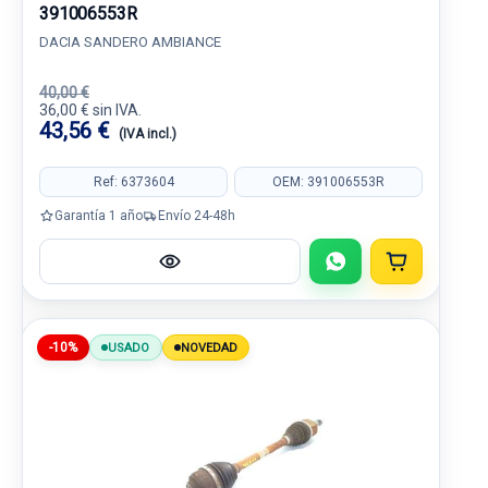
391006553R
DACIA SANDERO AMBIANCE
40,00 €
36,00 € sin IVA.
43,56 €
(IVA incl.)
Ref: 6373604
OEM: 391006553R
Garantía 1 año
Envío 24-48h
-10%
USADO
NOVEDAD