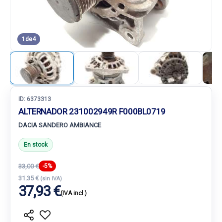
1
de
4
ID:
6373313
ALTERNADOR 231002949R F000BL0719
DACIA SANDERO AMBIANCE
En stock
33,00 €
-5%
31.35 €
(sin IVA)
37,93 €
(IVA incl.)