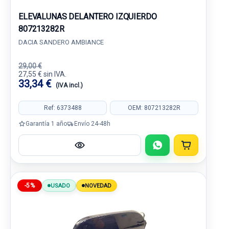
ELEVALUNAS DELANTERO IZQUIERDO
807213282R
DACIA SANDERO AMBIANCE
29,00 €
27,55 € sin IVA.
33,34 €
(IVA incl.)
Ref: 6373488
OEM: 807213282R
Garantía 1 año
Envío 24-48h
-5%
USADO
NOVEDAD