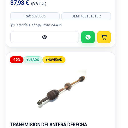
37,93 €
(IVA incl.)
Ref: 6373536
OEM: 400151018R
Garantía 1 año
Envío 24-48h
-10%
USADO
NOVEDAD
TRANSMISION DELANTERA DERECHA