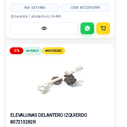
Ref: 6373486
OEM: 807209299R
Garantía 1 año
Envío 24-48h
-5%
USADO
NOVEDAD
ELEVALUNAS DELANTERO IZQUIERDO
807213282R