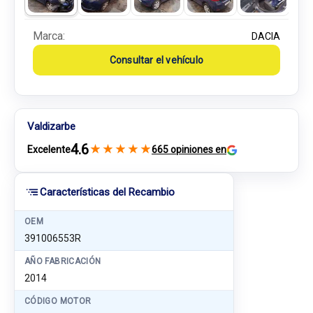
Marca:
DACIA
Consultar el vehículo
Valdizarbe
4.6
★
★
★
★
★
Excelente
665 opiniones en
Características del Recambio
OEM
391006553R
AÑO FABRICACIÓN
2014
CÓDIGO MOTOR