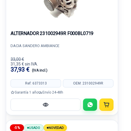
ALTERNADOR 231002949R F000BL0719
DACIA SANDERO AMBIANCE
33,00 €
31,35 € sin IVA.
37,93 €
(IVA incl.)
Ref: 6373313
OEM: 231002949R
Garantía 1 año
Envío 24-48h
-5%
USADO
NOVEDAD