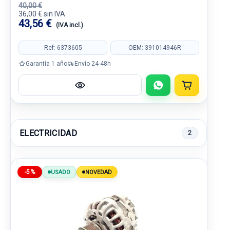
40,00 €
36,00 € sin IVA.
43,56 €
(IVA incl.)
Ref: 6373605
OEM: 391014946R
Garantía 1 año
Envío 24-48h
ELECTRICIDAD
2
-5%
USADO
NOVEDAD