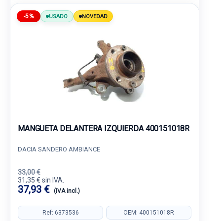
-5%
USADO
NOVEDAD
MANGUETA DELANTERA IZQUIERDA 400151018R
DACIA SANDERO AMBIANCE
33,00 €
31,35 € sin IVA.
37,93 €
(IVA incl.)
Ref: 6373536
OEM: 400151018R