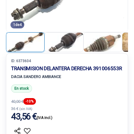
1
de
4
ID:
6373604
TRANSMISION DELANTERA DERECHA 391006553R
DACIA SANDERO AMBIANCE
En stock
40,00 €
-10%
36 €
(sin IVA)
43,56 €
(IVA incl.)