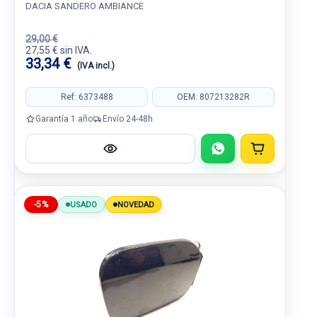
DACIA SANDERO AMBIANCE
29,00 €
27,55 € sin IVA.
33,34 €
(IVA incl.)
Ref: 6373488
OEM: 807213282R
Garantía 1 año
Envío 24-48h
-5%
USADO
NOVEDAD