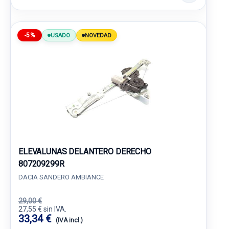
-5%
USADO
NOVEDAD
ELEVALUNAS DELANTERO DERECHO
807209299R
DACIA SANDERO AMBIANCE
29,00 €
27,55 € sin IVA.
33,34 €
(IVA incl.)