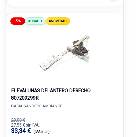
-5%
USADO
NOVEDAD
ELEVALUNAS DELANTERO DERECHO
807209299R
DACIA SANDERO AMBIANCE
29,00 €
27,55 € sin IVA.
33,34 €
(IVA incl.)