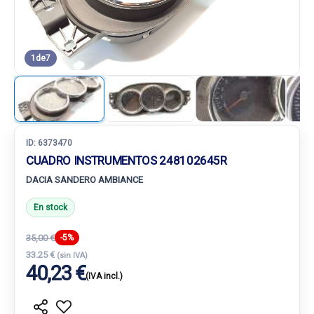
1
de
7
ID:
6373470
CUADRO INSTRUMENTOS 248102645R
DACIA SANDERO AMBIANCE
En stock
35,00 €
-5%
33.25 €
(sin IVA)
40,23 €
(IVA incl.)