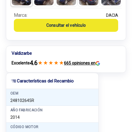
Marca:
DACIA
Consultar el vehículo
Valdizarbe
4.6
★
★
★
★
★
Excelente
665 opiniones en
Características del Recambio
OEM
248102645R
AÑO FABRICACIÓN
2014
CÓDIGO MOTOR