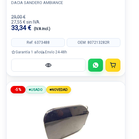
DACIA SANDERO AMBIANCE
29,00 €
27,55 € sin IVA.
33,34 €
(IVA incl.)
Ref: 6373488
OEM: 807213282R
Garantía 1 año
Envío 24-48h
-5%
USADO
NOVEDAD