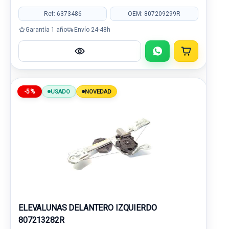
Ref: 6373486
OEM: 807209299R
Garantía 1 año
Envío 24-48h
-5%
USADO
NOVEDAD
ELEVALUNAS DELANTERO IZQUIERDO
807213282R