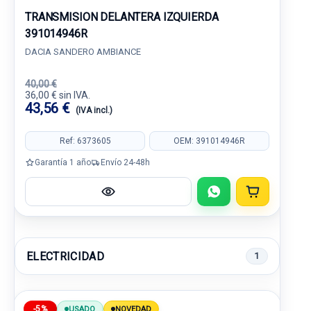
TRANSMISION DELANTERA IZQUIERDA
391014946R
DACIA SANDERO AMBIANCE
40,00 €
36,00 € sin IVA.
43,56 €
(IVA incl.)
Ref: 6373605
OEM: 391014946R
Garantía 1 año
Envío 24-48h
ELECTRICIDAD
1
-5%
USADO
NOVEDAD