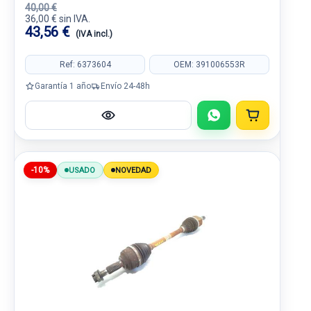
40,00 €
36,00 € sin IVA.
43,56 €
(IVA incl.)
Ref: 6373604
OEM: 391006553R
Garantía 1 año
Envío 24-48h
-10%
USADO
NOVEDAD