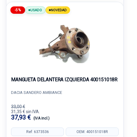
-5%
USADO
NOVEDAD
MANGUETA DELANTERA IZQUIERDA 400151018R
DACIA SANDERO AMBIANCE
33,00 €
31,35 € sin IVA.
37,93 €
(IVA incl.)
Ref: 6373536
OEM: 400151018R