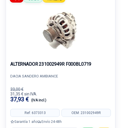
ALTERNADOR 231002949R F000BL0719
DACIA SANDERO AMBIANCE
33,00 €
31,35 € sin IVA.
37,93 €
(IVA incl.)
Ref: 6373313
OEM: 231002949R
Garantía 1 año
Envío 24-48h