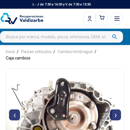
L - J de 7:30 a 16:00 y V de 7:30 a 13:30
Buscar productos
search
Inicio
Piezas vehículos
Cambio/embrague
Caja cambios
‹
›