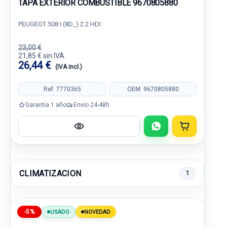
TAPA EXTERIOR COMBUSTIBLE 9670805880
PEUGEOT 508 I (8D_) 2.2 HDI
23,00 €
21,85 € sin IVA.
26,44 €
(IVA incl.)
Ref: 7770365
OEM: 9670805880
Garantía 1 año
Envío 24-48h
CLIMATIZACION
1
-5%
USADO
NOVEDAD