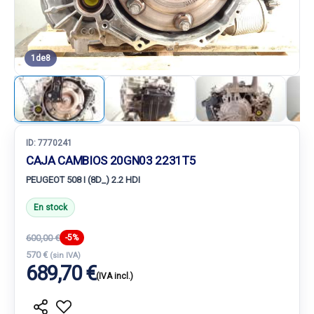
1
de
8
ID:
7770241
CAJA CAMBIOS 20GN03 2231T5
PEUGEOT 508 I (8D_) 2.2 HDI
En stock
600,00 €
-5%
570 €
(sin IVA)
689,70 €
(IVA incl.)