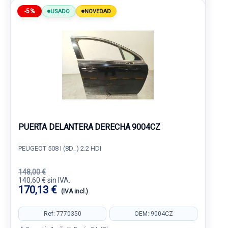
-5%
USADO
NOVEDAD
PUERTA DELANTERA DERECHA 9004CZ
PEUGEOT 508 I (8D_) 2.2 HDI
148,00 €
140,60 € sin IVA.
170,13 €
(IVA incl.)
Ref: 7770350
OEM: 9004CZ