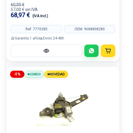
60,00 €
57,00 € sin IVA.
68,97 €
(IVA incl.)
Ref: 7770285
OEM: 9688808280
Garantía 1 año
Envío 24-48h
-5%
USADO
NOVEDAD