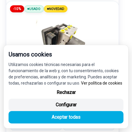
-10%
USADO
NOVEDAD
Usamos cookies
Utilizamos cookies técnicas necesarias para el
funcionamiento de la web y, con tu consentimiento, cookies
ABS 9666543280 0265951245 0265230737
de preferencias, analíticas y de marketing. Puedes aceptar
todas, rechazarlas o configurar su uso.
Ver política de cookies
PEUGEOT 508 I (8D_) 2.2 HDI
Rechazar
75,00 €
Configurar
67,50 € sin IVA.
81,68 €
(IVA incl.)
Aceptar todas
Ref: 7770199
OEM: 9666543280