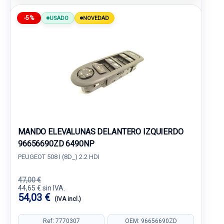
-5%
USADO
NOVEDAD
MANDO ELEVALUNAS DELANTERO IZQUIERDO
96656690ZD 6490NP
PEUGEOT 508 I (8D_) 2.2 HDI
47,00 €
44,65 € sin IVA.
54,03 €
(IVA incl.)
Ref: 7770307
OEM: 96656690ZD