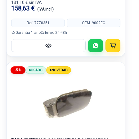
131,10 € sin IVA.
158,63 €
(IVA incl.)
Ref: 7770351
OEM: 9002EG
Garantía 1 año
Envío 24-48h
-5%
USADO
NOVEDAD