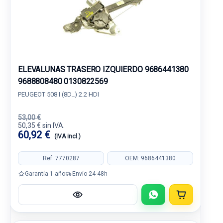
ELEVALUNAS TRASERO IZQUIERDO 9686441380
9688808480 0130822569
PEUGEOT 508 I (8D_) 2.2 HDI
53,00 €
50,35 € sin IVA.
60,92 €
(IVA incl.)
Ref: 7770287
OEM: 9686441380
Garantía 1 año
Envío 24-48h