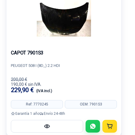
CAPOT 7901S3
PEUGEOT 508 I (8D_) 2.2 HDI
200,00 €
190,00 € sin IVA.
229,90 €
(IVA incl.)
Ref: 7770245
OEM: 7901S3
Garantía 1 año
Envío 24-48h