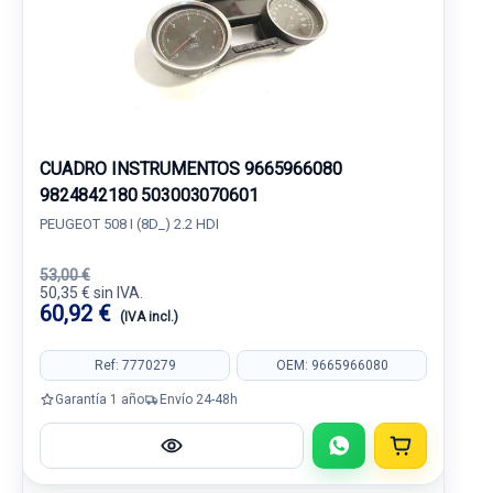
CUADRO INSTRUMENTOS 9665966080
9824842180 503003070601
PEUGEOT 508 I (8D_) 2.2 HDI
53,00 €
50,35 € sin IVA.
60,92 €
(IVA incl.)
Ref: 7770279
OEM: 9665966080
Garantía 1 año
Envío 24-48h