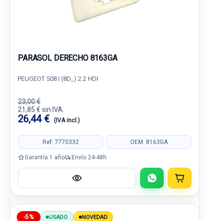
PARASOL DERECHO 8163GA
PEUGEOT 508 I (8D_) 2.2 HDI
23,00 €
21,85 € sin IVA.
26,44 €
(IVA incl.)
Ref: 7770332
OEM: 8163GA
Garantía 1 año
Envío 24-48h
-5%
USADO
NOVEDAD