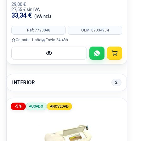
29,00 €
27,55 € sin IVA.
33,34 €
(IVA incl.)
Ref: 7798048
OEM: 89034934
Garantía 1 año
Envío 24-48h
INTERIOR
2
-5%
USADO
NOVEDAD