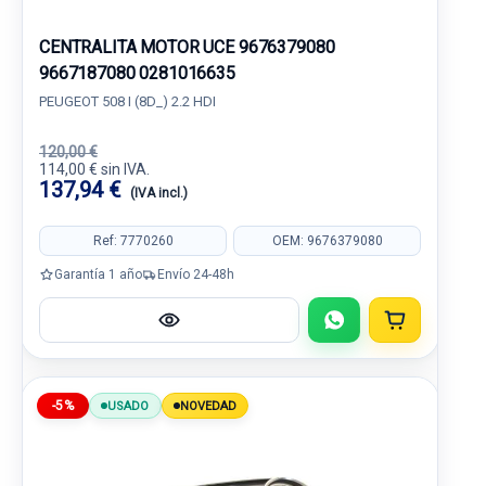
CENTRALITA MOTOR UCE 9676379080
9667187080 0281016635
PEUGEOT 508 I (8D_) 2.2 HDI
120,00 €
114,00 € sin IVA.
137,94 €
(IVA incl.)
Ref: 7770260
OEM: 9676379080
Garantía 1 año
Envío 24-48h
-5%
USADO
NOVEDAD