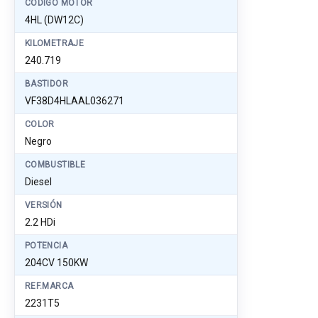
CÓDIGO MOTOR
4HL (DW12C)
KILOMETRAJE
240.719
BASTIDOR
VF38D4HLAAL036271
COLOR
Negro
COMBUSTIBLE
Diesel
VERSIÓN
2.2 HDi
POTENCIA
204CV 150KW
REF.MARCA
2231T5