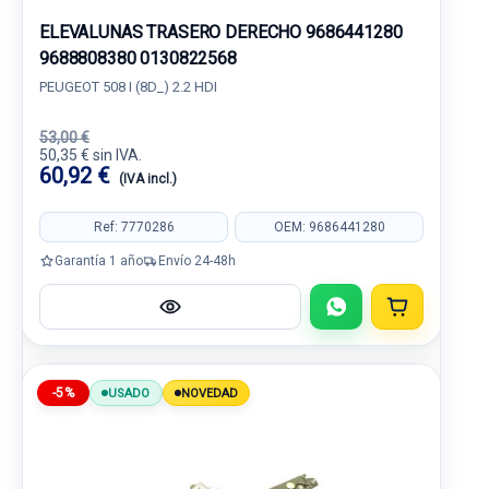
ELEVALUNAS TRASERO DERECHO 9686441280
9688808380 0130822568
PEUGEOT 508 I (8D_) 2.2 HDI
53,00 €
50,35 € sin IVA.
60,92 €
(IVA incl.)
Ref: 7770286
OEM: 9686441280
Garantía 1 año
Envío 24-48h
-5%
USADO
NOVEDAD