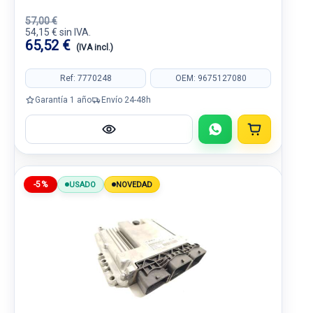
57,00 €
54,15 € sin IVA.
65,52 €
(IVA incl.)
Ref: 7770248
OEM: 9675127080
Garantía 1 año
Envío 24-48h
-5%
USADO
NOVEDAD