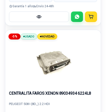
Garantía 1 año
Envío 24-48h
-5%
USADO
NOVEDAD
CENTRALITA FAROS XENON 89034934 6224L8
PEUGEOT 508 I (8D_) 2.2 HDI