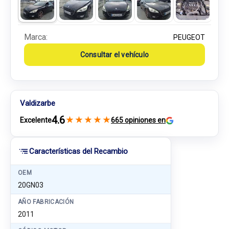
Marca:
PEUGEOT
Consultar el vehículo
Valdizarbe
4.6
★
★
★
★
★
Excelente
665 opiniones en
Características del Recambio
OEM
20GN03
AÑO FABRICACIÓN
2011