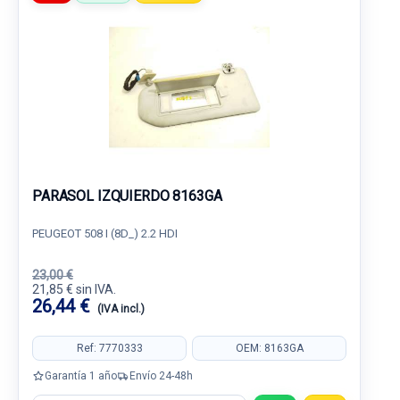
PARASOL IZQUIERDO 8163GA
PEUGEOT 508 I (8D_) 2.2 HDI
23,00 €
21,85 € sin IVA.
26,44 €
(IVA incl.)
Ref: 7770333
OEM: 8163GA
Garantía 1 año
Envío 24-48h