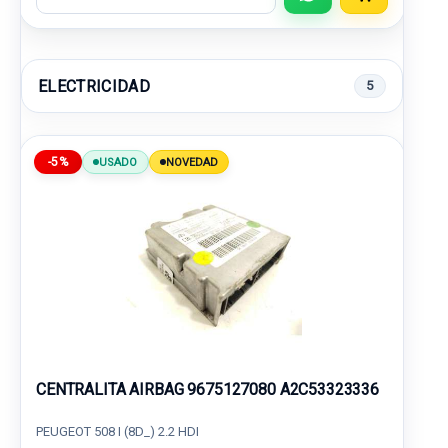
ELECTRICIDAD
5
-5%
USADO
NOVEDAD
CENTRALITA AIRBAG 9675127080 A2C53323336
PEUGEOT 508 I (8D_) 2.2 HDI