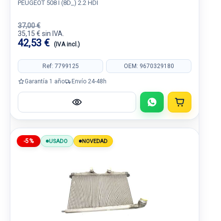
PEUGEOT 508 I (8D_) 2.2 HDI
37,00 €
35,15 € sin IVA.
42,53 €
(IVA incl.)
Ref: 7799125
OEM: 9670329180
Garantía 1 año
Envío 24-48h
-5%
USADO
NOVEDAD