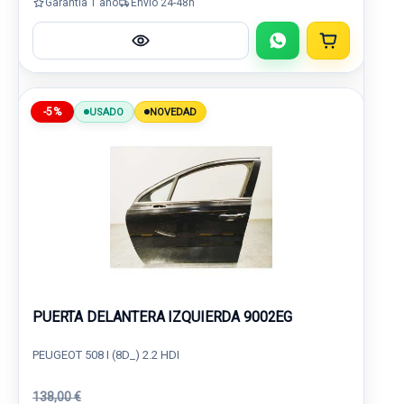
Garantía 1 año
Envío 24-48h
-5%
USADO
NOVEDAD
PUERTA DELANTERA IZQUIERDA 9002EG
PEUGEOT 508 I (8D_) 2.2 HDI
138,00 €