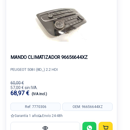
MANDO CLIMATIZADOR 96656644XZ
PEUGEOT 508 I (8D_) 2.2 HDI
60,00 €
57,00 € sin IVA.
68,97 €
(IVA incl.)
Ref: 7770306
OEM: 96656644XZ
Garantía 1 año
Envío 24-48h