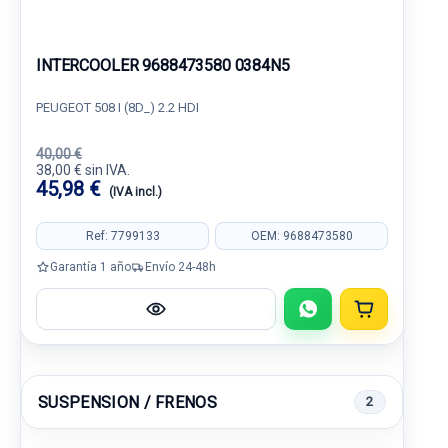
INTERCOOLER 9688473580 0384N5
PEUGEOT 508 I (8D_) 2.2 HDI
40,00 €
38,00 € sin IVA.
45,98 €
(IVA incl.)
Ref: 7799133
OEM: 9688473580
Garantía 1 año
Envío 24-48h
SUSPENSION / FRENOS
2