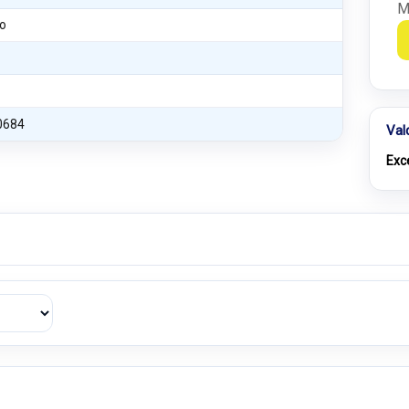
M
o
0684
Val
Exc