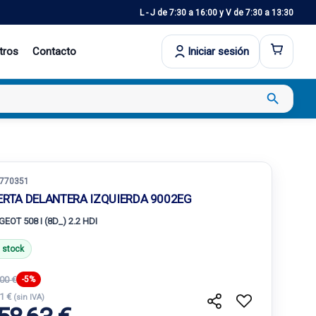
L - J de 7:30 a 16:00 y V de 7:30 a 13:30
tros
Contacto
Iniciar sesión
search
770351
ERTA DELANTERA IZQUIERDA 9002EG
EOT 508 I (8D_) 2.2 HDI
 stock
00 €
-5%
.1 €
(sin IVA)