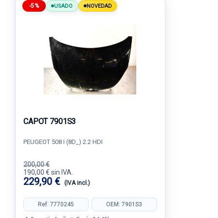
-5%
USADO
NOVEDAD
CAPOT 7901S3
PEUGEOT 508 I (8D_) 2.2 HDI
200,00 €
190,00 € sin IVA.
229,90 €
(IVA incl.)
Ref: 7770245
OEM: 7901S3