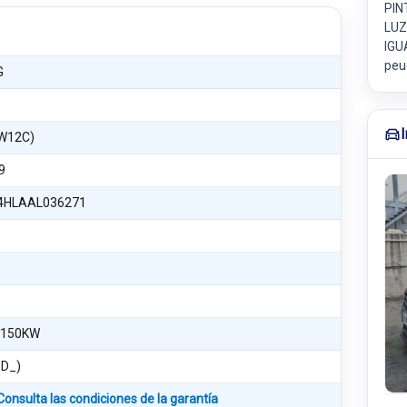
PIN
LUZ
IGU
peu
G
DW12C)
9
4HLAAL036271
 150KW
8D_)
Consulta las condiciones de la garantía