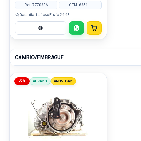
Ref: 7770336
OEM: 6351LL
Garantía 1 año
Envío 24-48h
CAMBIO/EMBRAGUE
-5%
USADO
NOVEDAD