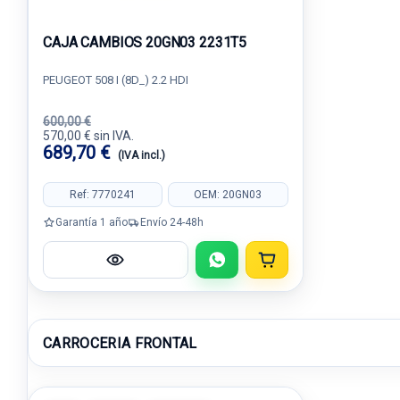
CAJA CAMBIOS 20GN03 2231T5
PEUGEOT 508 I (8D_) 2.2 HDI
600,00 €
570,00 € sin IVA.
689,70 €
(IVA incl.)
Ref: 7770241
OEM: 20GN03
Garantía 1 año
Envío 24-48h
CARROCERIA FRONTAL