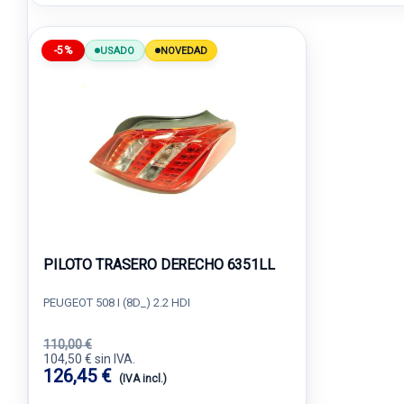
-5%
USADO
NOVEDAD
PILOTO TRASERO DERECHO 6351LL
PEUGEOT 508 I (8D_) 2.2 HDI
110,00 €
104,50 € sin IVA.
126,45 €
(IVA incl.)