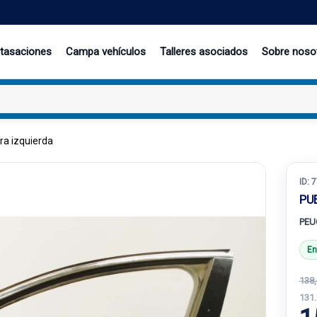
 tasaciones
Campa vehículos
Talleres asociados
Sobre noso
ra izquierda
ID:
7
PU
PEUG
En
138,
131