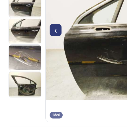
‹
1
de
6