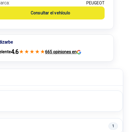
arca:
PEUGEOT
Consultar el vehículo
dizarbe
4.6
★
★
★
★
★
elente
665 opiniones en
1