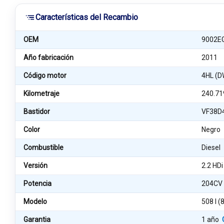
Características del Recambio
OEM
9002E
Año fabricación
2011
Código motor
4HL (
Kilometraje
240.71
Bastidor
VF38D
Color
Negro
Combustible
Diesel
Versión
2.2 HDi
Potencia
204CV
Modelo
508 I (
Garantia
1 año