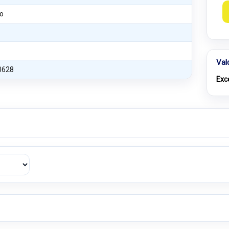
o
Val
0628
Exc