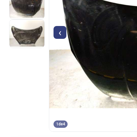
‹
1
de
4