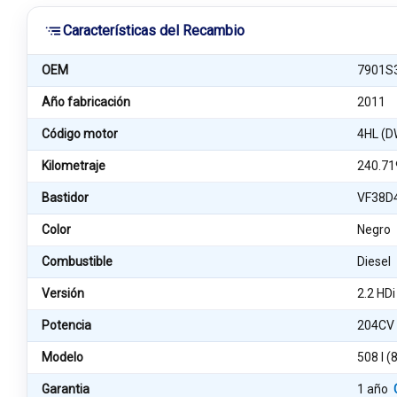
Características del Recambio
OEM
7901S
Año fabricación
2011
Código motor
4HL (
Kilometraje
240.71
Bastidor
VF38D
Color
Negro
Combustible
Diesel
Versión
2.2 HDi
Potencia
204CV
Modelo
508 I (
Garantia
1 año