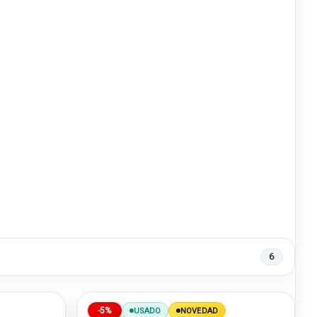
6
-5%
USADO
NOVEDAD