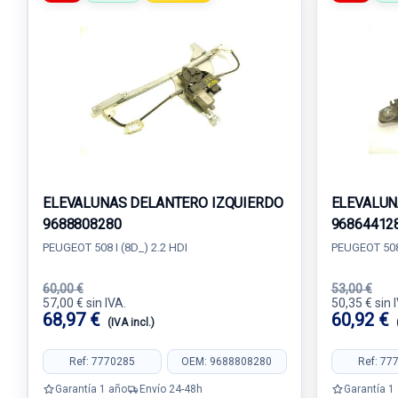
ELEVALUNAS DELANTERO IZQUIERDO
ELEVALUN
9688808280
96864412
PEUGEOT 508 I (8D_) 2.2 HDI
PEUGEOT 508 
60,00 €
53,00 €
57,00 € sin IVA.
50,35 € sin 
68,97 €
60,92 €
(IVA incl.)
Ref: 7770285
OEM: 9688808280
Ref: 77
Garantía 1 año
Envío 24-48h
Garantía 1