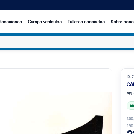
 tasaciones
Campa vehículos
Talleres asociados
Sobre noso
ID:
7
CA
PEUG
En
200,
190