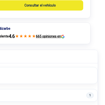
Consultar el vehículo
dizarbe
4.6
★
★
★
★
★
elente
665 opiniones en
1