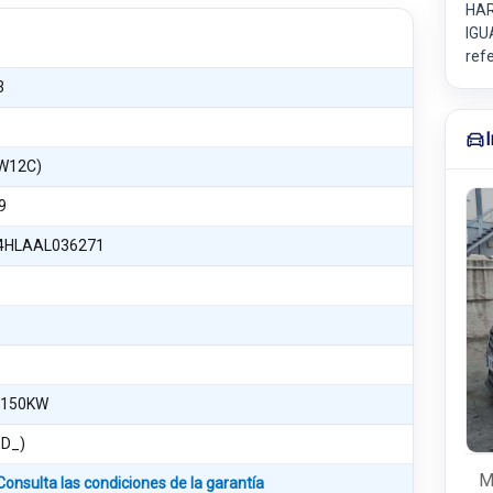
HAR
IGU
ref
3
DW12C)
9
4HLAAL036271
 150KW
8D_)
M
Consulta las condiciones de la garantía