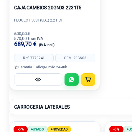
CAJA CAMBIOS 20GN03 2231T5
PEUGEOT 508 I (8D_) 2.2 HDI
600,00 €
570,00 € sin IVA.
689,70 €
(IVA incl.)
Ref: 7770241
OEM: 20GN03
Garantía 1 año
Envío 24-48h
CARROCERIA LATERALES
-5%
-5%
USADO
NOVEDAD
U