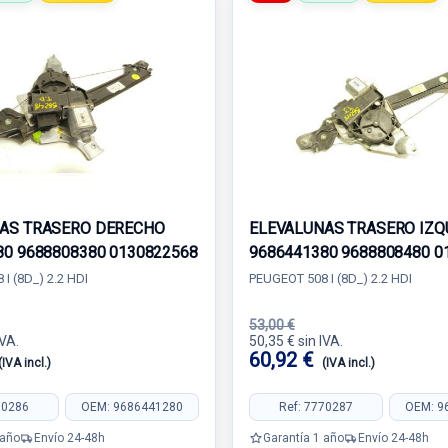
AS TRASERO DERECHO
ELEVALUNAS TRASERO IZQ
80 9688808380 0130822568
9686441380 9688808480 0
I (8D_) 2.2 HDI
PEUGEOT 508 I (8D_) 2.2 HDI
53,00 €
IVA.
50,35 € sin IVA.
60,92 €
(IVA incl.)
(IVA incl.)
70286
OEM: 9686441280
Ref: 7770287
OEM: 9
 año
Envío 24-48h
Garantía 1 año
Envío 24-48h