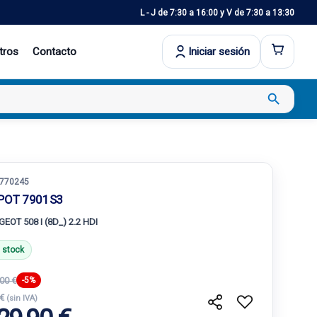
L - J de 7:30 a 16:00 y V de 7:30 a 13:30
tros
Contacto
Iniciar sesión
search
770245
POT 7901S3
EOT 508 I (8D_) 2.2 HDI
 stock
00 €
-5%
 €
(sin IVA)