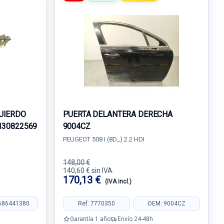
UIERDO
PUERTA DELANTERA DERECHA
130822569
9004CZ
PEUGEOT 508 I (8D_) 2.2 HDI
148,00 €
140,60 € sin IVA.
170,13 €
(IVA incl.)
686441380
Ref: 7770350
OEM: 9004CZ
Garantía 1 año
Envío 24-48h