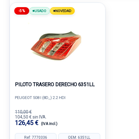
-5%
USADO
NOVEDAD
PILOTO TRASERO DERECHO 6351LL
PEUGEOT 508 I (8D_) 2.2 HDI
110,00 €
104,50 € sin IVA.
126,45 €
(IVA incl.)
Ref: 7770336
OEM: 6351LL