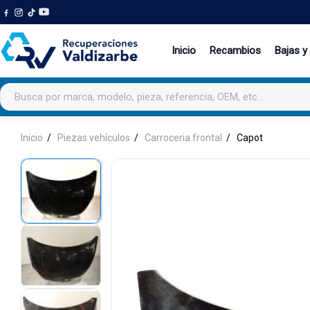
Inicio
Recambios
Bajas y
Buscar productos
Inicio
Piezas vehículos
Carroceria frontal
Capot