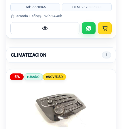
Ref: 7770365
OEM: 9670805880
Garantía 1 año
Envío 24-48h
CLIMATIZACION
1
-5%
USADO
NOVEDAD