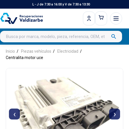
L - J de 7:30 a 16:00 y V de 7:30 a 13:30
Buscar productos
search
Inicio
Piezas vehículos
Electricidad
Centralita motor uce
‹
›