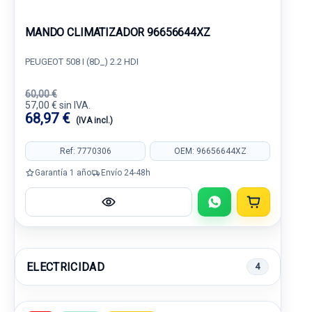
MANDO CLIMATIZADOR 96656644XZ
PEUGEOT 508 I (8D_) 2.2 HDI
60,00 €
57,00 € sin IVA.
68,97 €
(IVA incl.)
Ref: 7770306
OEM: 96656644XZ
Garantía 1 año
Envío 24-48h
ELECTRICIDAD
4