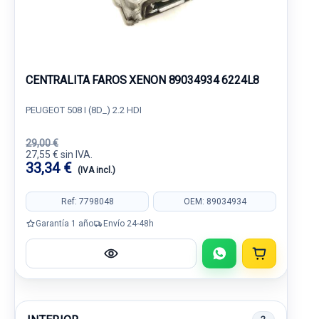
CENTRALITA FAROS XENON 89034934 6224L8
PEUGEOT 508 I (8D_) 2.2 HDI
29,00 €
27,55 € sin IVA.
33,34 €
(IVA incl.)
Ref: 7798048
OEM: 89034934
Garantía 1 año
Envío 24-48h