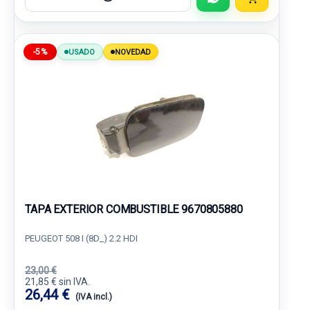
-5%
USADO
NOVEDAD
TAPA EXTERIOR COMBUSTIBLE 9670805880
PEUGEOT 508 I (8D_) 2.2 HDI
23,00 €
21,85 € sin IVA.
26,44 €
(IVA incl.)