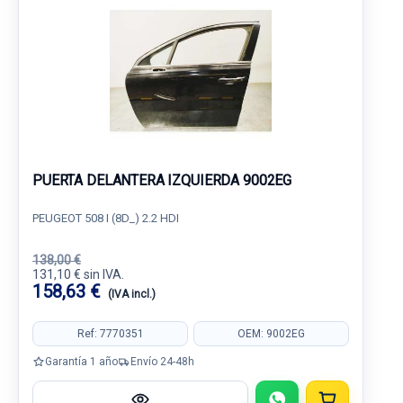
PUERTA DELANTERA IZQUIERDA 9002EG
PEUGEOT 508 I (8D_) 2.2 HDI
138,00 €
131,10 € sin IVA.
158,63 €
(IVA incl.)
Ref: 7770351
OEM: 9002EG
Garantía 1 año
Envío 24-48h