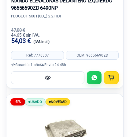
MANDO ELEVALUNAS DELANTERO IZQUIERDO
96656690ZD 6490NP
PEUGEOT 508 I (8D_) 2.2 HDI
47,00 €
44,65 € sin IVA.
54,03 €
(IVA incl.)
Ref: 7770307
OEM: 96656690ZD
Garantía 1 año
Envío 24-48h
-5%
USADO
NOVEDAD