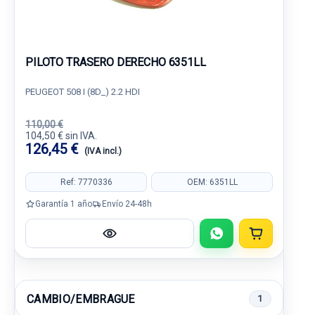
PILOTO TRASERO DERECHO 6351LL
PEUGEOT 508 I (8D_) 2.2 HDI
110,00 €
104,50 € sin IVA.
126,45 €
(IVA incl.)
Ref: 7770336
OEM: 6351LL
Garantía 1 año
Envío 24-48h
CAMBIO/EMBRAGUE
1