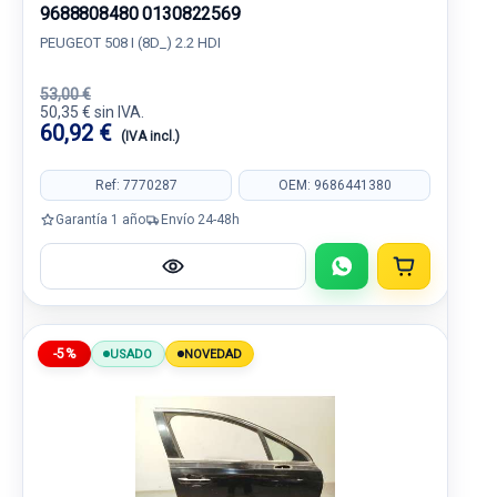
9688808480 0130822569
PEUGEOT 508 I (8D_) 2.2 HDI
53,00 €
50,35 € sin IVA.
60,92 €
(IVA incl.)
Ref: 7770287
OEM: 9686441380
Garantía 1 año
Envío 24-48h
-5%
USADO
NOVEDAD