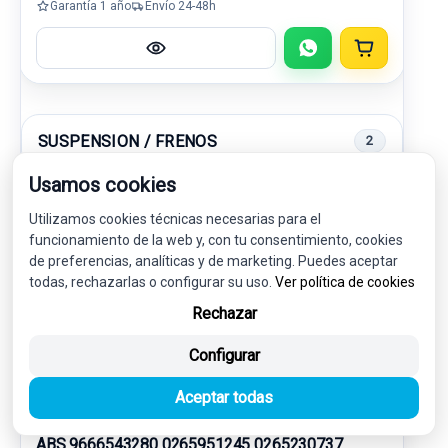
Garantía 1 año
Envío 24-48h
SUSPENSION / FRENOS
2
Usamos cookies
-10%
USADO
NOVEDAD
Utilizamos cookies técnicas necesarias para el
funcionamiento de la web y, con tu consentimiento, cookies
de preferencias, analíticas y de marketing. Puedes aceptar
todas, rechazarlas o configurar su uso.
Ver política de cookies
Rechazar
Configurar
Aceptar todas
ABS 9666543280 0265951245 0265230737