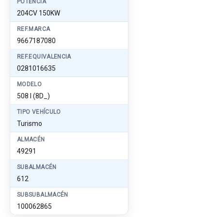
POTENCIA
204CV 150KW
REF.MARCA
9667187080
REF.EQUIVALENCIA
0281016635
MODELO
508 I (8D_)
TIPO VEHÍCULO
Turismo
ALMACÉN
49291
SUBALMACÉN
612
SUBSUBALMACÉN
100062865