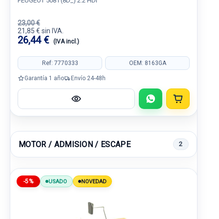
PEUGEOT 508 I (8D_) 2.2 HDI
23,00 €
21,85 € sin IVA.
26,44 €
(IVA incl.)
Ref: 7770333
OEM: 8163GA
Garantía 1 año
Envío 24-48h
MOTOR / ADMISION / ESCAPE
2
-5%
USADO
NOVEDAD