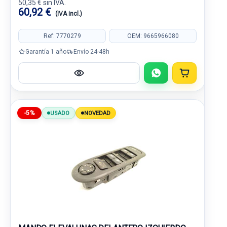
50,35 € sin IVA.
60,92 €
(IVA incl.)
Ref: 7770279
OEM: 9665966080
Garantía 1 año
Envío 24-48h
-5%
USADO
NOVEDAD