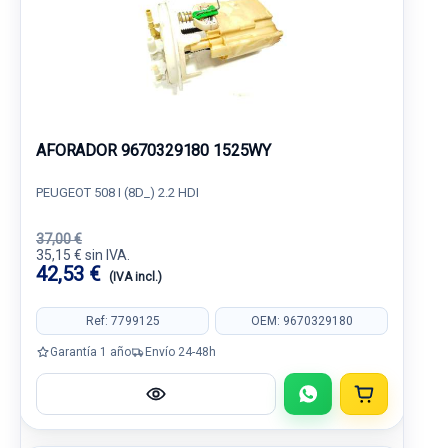
AFORADOR 9670329180 1525WY
PEUGEOT 508 I (8D_) 2.2 HDI
37,00 €
35,15 € sin IVA.
42,53 €
(IVA incl.)
Ref: 7799125
OEM: 9670329180
Garantía 1 año
Envío 24-48h