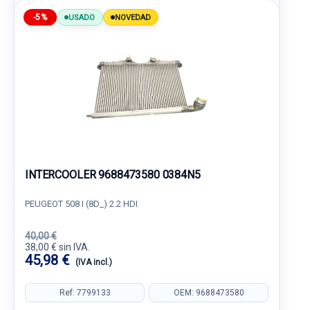
-5%
USADO
NOVEDAD
INTERCOOLER 9688473580 0384N5
PEUGEOT 508 I (8D_) 2.2 HDI
40,00 €
38,00 € sin IVA.
45,98 €
(IVA incl.)
Ref: 7799133
OEM: 9688473580