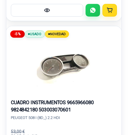
-5%
USADO
NOVEDAD
CUADRO INSTRUMENTOS 9665966080
9824842180 503003070601
PEUGEOT 508 I (8D_) 2.2 HDI
53,00 €