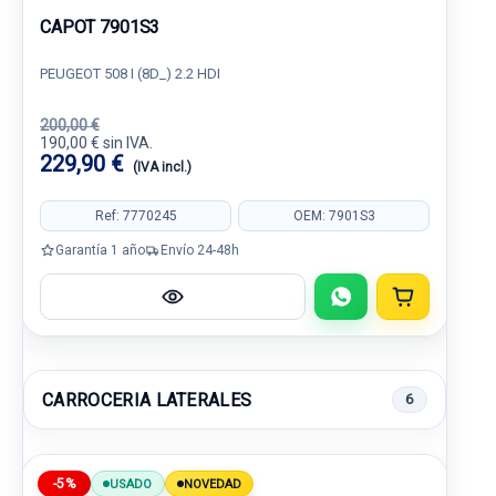
CAPOT 7901S3
PEUGEOT 508 I (8D_) 2.2 HDI
200,00 €
190,00 € sin IVA.
229,90 €
(IVA incl.)
Ref: 7770245
OEM: 7901S3
Garantía 1 año
Envío 24-48h
CARROCERIA LATERALES
6
-5%
USADO
NOVEDAD