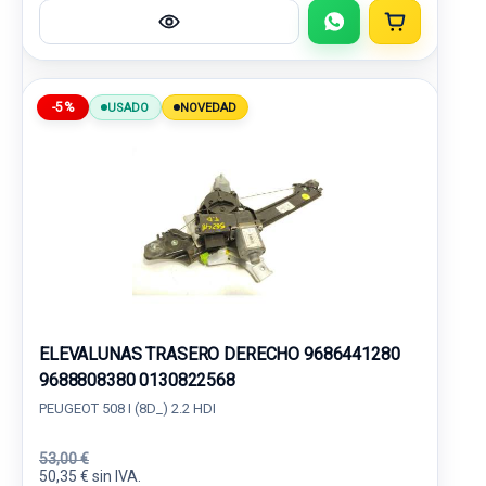
-5%
USADO
NOVEDAD
ELEVALUNAS TRASERO DERECHO 9686441280
9688808380 0130822568
PEUGEOT 508 I (8D_) 2.2 HDI
53,00 €
50,35 € sin IVA.