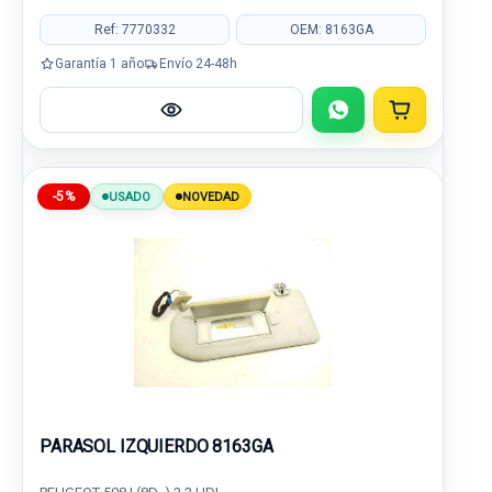
Ref: 7770332
OEM: 8163GA
Garantía 1 año
Envío 24-48h
-5%
USADO
NOVEDAD
PARASOL IZQUIERDO 8163GA