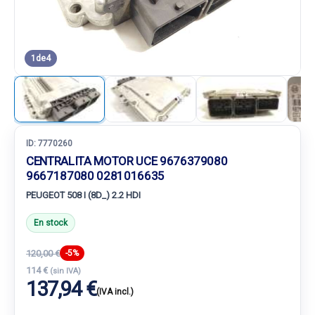
1
de
4
ID:
7770260
CENTRALITA MOTOR UCE 9676379080
9667187080 0281016635
PEUGEOT 508 I (8D_) 2.2 HDI
En stock
120,00 €
-5%
114 €
(sin IVA)
137,94 €
(IVA incl.)