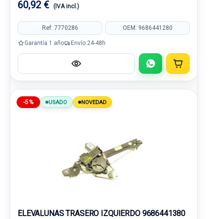
60,92 €
(IVA incl.)
Ref: 7770286
OEM: 9686441280
Garantía 1 año
Envío 24-48h
-5%
USADO
NOVEDAD
ELEVALUNAS TRASERO IZQUIERDO 9686441380