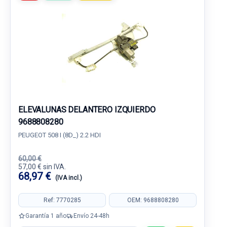
ELEVALUNAS DELANTERO IZQUIERDO
9688808280
PEUGEOT 508 I (8D_) 2.2 HDI
60,00 €
57,00 € sin IVA.
68,97 €
(IVA incl.)
Ref: 7770285
OEM: 9688808280
Garantía 1 año
Envío 24-48h