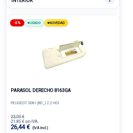
INTERIOR
2
-5%
USADO
NOVEDAD
PARASOL DERECHO 8163GA
PEUGEOT 508 I (8D_) 2.2 HDI
23,00 €
21,85 € sin IVA.
26,44 €
(IVA incl.)