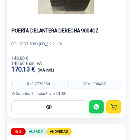
PUERTA DELANTERA DERECHA 9004CZ
PEUGEOT 508 I (8D_) 2.2 HDI
148,00 €
140,60 € sin IVA.
170,13 €
(IVA incl.)
Ref: 7770350
OEM: 9004CZ
Garantía 1 año
Envío 24-48h
-5%
USADO
NOVEDAD