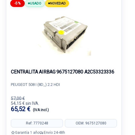
-5%
USADO
NOVEDAD
CENTRALITA AIRBAG 9675127080 A2C53323336
PEUGEOT 508 I (8D_) 2.2 HDI
57,00 €
54,15 € sin IVA.
65,52 €
(IVA incl.)
Ref: 7770248
OEM: 9675127080
Garantía 1 año
Envío 24-48h