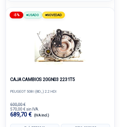
-5%
USADO
NOVEDAD
CAJA CAMBIOS 20GN03 2231T5
PEUGEOT 508 I (8D_) 2.2 HDI
600,00 €
570,00 € sin IVA.
689,70 €
(IVA incl.)