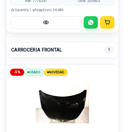
Ref: 7770241
OEM: 20GN03
Garantía 1 año
Envío 24-48h
CARROCERIA FRONTAL
1
-5%
USADO
NOVEDAD