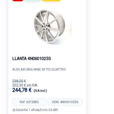
LLANTA 4N0601025S
AUDI A8 (4N2/4N8) 50 TDI QUATTRO
238,00 €
202,30 € sin IVA.
244,78 €
(IVA incl.)
Ref: 6372883
OEM: 4N0601025S
Garantía 1 año
Envío 24-48h