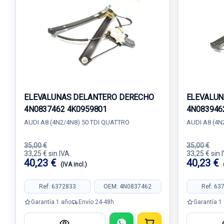
ELEVALUNAS DELANTERO DERECHO
ELEVALUN
4N0837462 4K0959801
4N083946
AUDI A8 (4N2/4N8) 50 TDI QUATTRO
AUDI A8 (4N
35,00 €
35,00 €
33,25 € sin IVA.
33,25 € sin 
40,23 €
40,23 €
(IVA incl.)
Ref: 6372833
OEM: 4N0837462
Ref: 63
Garantía 1 año
Envío 24-48h
Garantía 1