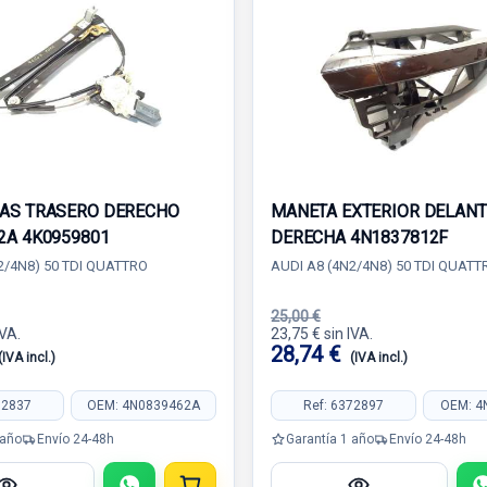
AS TRASERO DERECHO
MANETA EXTERIOR DELAN
2A 4K0959801
DERECHA 4N1837812F
2/4N8) 50 TDI QUATTRO
AUDI A8 (4N2/4N8) 50 TDI QUATT
25,00 €
IVA.
23,75 € sin IVA.
28,74 €
(IVA incl.)
(IVA incl.)
72837
OEM: 4N0839462A
Ref: 6372897
OEM: 4
 año
Envío 24-48h
Garantía 1 año
Envío 24-48h