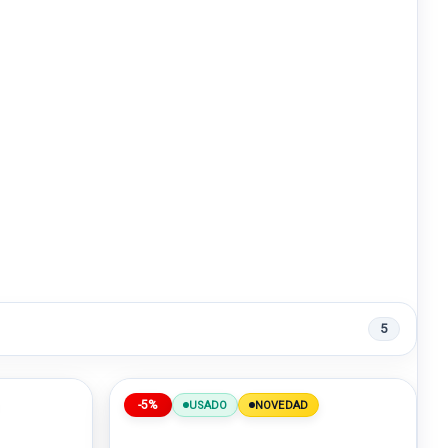
5
-5%
USADO
NOVEDAD