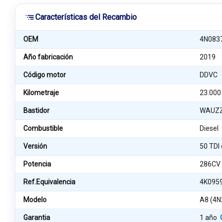
Características del Recambio
OEM
4N083
Año fabricación
2019
Código motor
DDVC
Kilometraje
23.000
Bastidor
WAUZZ
Combustible
Diesel
Versión
50 TDI
Potencia
286CV
Ref.Equivalencia
4K095
Modelo
A8 (4N
Garantia
1 año