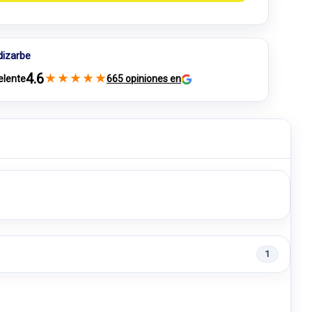
dizarbe
4.6
★
★
★
★
★
elente
665 opiniones en
1