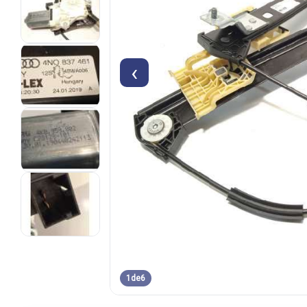
‹
1
de
6