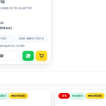
21G
2/4N8) 50 TDI QUATTRO
IVA.
(IVA incl.)
81531
OEM: 4M0317021G
 año
Envío 24-48h
-5%
SADO
NOVEDAD
USADO
NOVEDAD