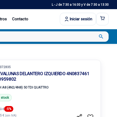
L - J de 7:30 a 16:00 y V de 7:30 a 13:30
tros
Contacto
Iniciar sesión
search
372835
EVALUNAS DELANTERO IZQUIERDO 4N0837461
0959802
I A8 (4N2/4N8) 50 TDI QUATTRO
 stock
0 €
-5%
25 €
(sin IVA)