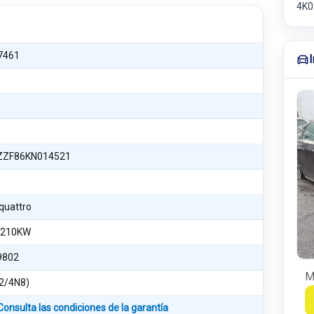
4K0
7461
ZF86KN014521
 quattro
 210KW
9802
M
2/4N8)
Consulta las condiciones de la garantía