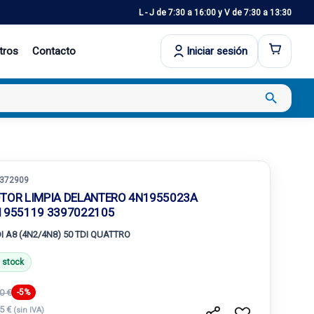
L - J de 7:30 a 16:00 y V de 7:30 a 13:30
tros
Contacto
Iniciar sesión
search
372909
TOR LIMPIA DELANTERO 4N1955023A
1955119 3397022105
I A8 (4N2/4N8) 50 TDI QUATTRO
 stock
0 €
-5%
15 €
(sin IVA)