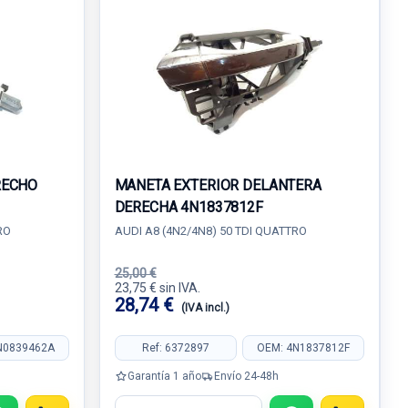
RECHO
MANETA EXTERIOR DELANTERA
DERECHA 4N1837812F
RO
AUDI A8 (4N2/4N8) 50 TDI QUATTRO
25,00 €
23,75 € sin IVA.
28,74 €
(IVA incl.)
N0839462A
Ref: 6372897
OEM: 4N1837812F
Garantía 1 año
Envío 24-48h