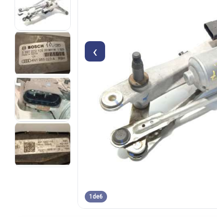
‹
1
de
6