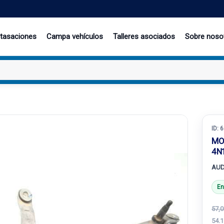
 tasaciones
Campa vehículos
Talleres asociados
Sobre noso
ID:
6
MO
4N
AUD
En
57,0
54.