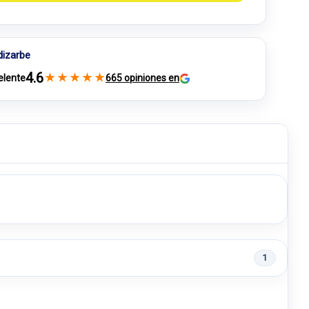
dizarbe
4.6
★
★
★
★
★
elente
665 opiniones en
1