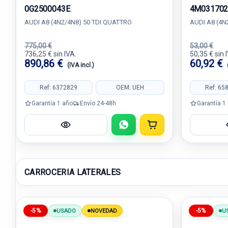
0G2500043E
4M03170
AUDI A8 (4N2/4N8) 50 TDI QUATTRO
AUDI A8 (4N
775,00 €
53,00 €
736,25 € sin IVA.
50,35 € sin 
890,86 €
60,92 €
(IVA incl.)
Ref: 6372829
OEM: UEH
Ref: 65
Garantía 1 año
Envío 24-48h
Garantía 1
CARROCERIA LATERALES
-5%
-5%
USADO
NOVEDAD
U