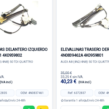
AS DELANTERO IZQUIERDO
ELEVALUNAS TRASERO DE
1 4K0959802
4N0839462A 4K0959801
2/4N8) 50 TDI QUATTRO
AUDI A8 (4N2/4N8) 50 TDI QUATT
35,00 €
IVA.
33,25 € sin IVA.
40,23 €
(IVA incl.)
(IVA incl.)
72835
OEM: 4N0837461
Ref: 6372837
OEM: 4
 año
Envío 24-48h
Garantía 1 año
Envío 24-48h