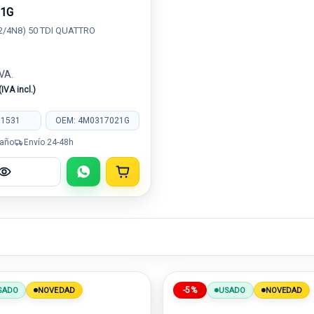
21G
2/4N8) 50 TDI QUATTRO
IVA.
(IVA incl.)
81531
OEM: 4M0317021G
 año
Envío 24-48h
-5%
SADO
NOVEDAD
USADO
NOVEDAD