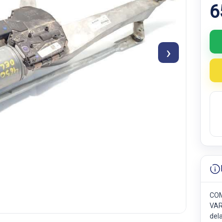
6
›
COM
VAR
del