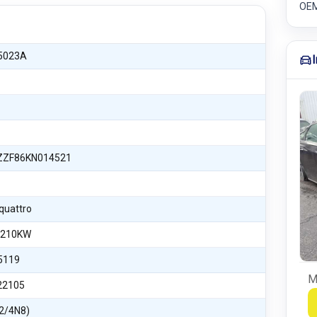
OEM
5023A
ZF86KN014521
 quattro
 210KW
5119
M
22105
2/4N8)