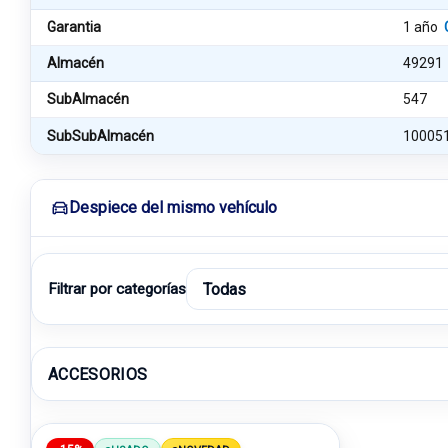
Garantia
1 año
Almacén
49291
SubAlmacén
547
SubSubAlmacén
10005
Despiece del mismo vehículo
Filtrar por categorías
ACCESORIOS