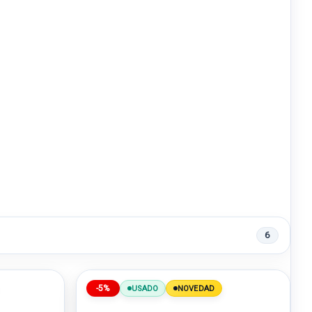
6
-5%
USADO
NOVEDAD