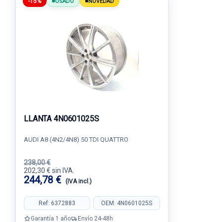
-15%
USADO
NOVEDAD
LLANTA 4N0601025S
AUDI A8 (4N2/4N8) 50 TDI QUATTRO
238,00 €
202,30 € sin IVA.
244,78 €
(IVA incl.)
Ref: 6372883
OEM: 4N0601025S
Garantía 1 año
Envío 24-48h