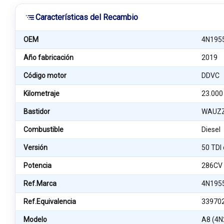
Características del Recambio
OEM
4N195
Año fabricación
2019
Código motor
DDVC
Kilometraje
23.000
Bastidor
WAUZZ
Combustible
Diesel
Versión
50 TDI
Potencia
286CV
Ref.Marca
4N195
Ref.Equivalencia
33970
Modelo
A8 (4N