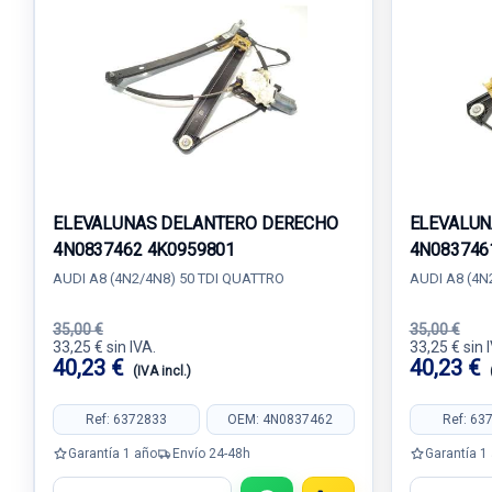
ELEVALUNAS DELANTERO DERECHO
ELEVALUN
4N0837462 4K0959801
4N083746
AUDI A8 (4N2/4N8) 50 TDI QUATTRO
AUDI A8 (4N
35,00 €
35,00 €
33,25 € sin IVA.
33,25 € sin 
40,23 €
40,23 €
(IVA incl.)
Ref: 6372833
OEM: 4N0837462
Ref: 63
Garantía 1 año
Envío 24-48h
Garantía 1