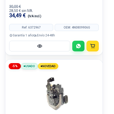
30,00 €
28,50 € sin IVA.
34,49 €
(IVA incl.)
Ref: 6372967
OEM: 4N0809906G
Garantía 1 año
Envío 24-48h
-5%
USADO
NOVEDAD