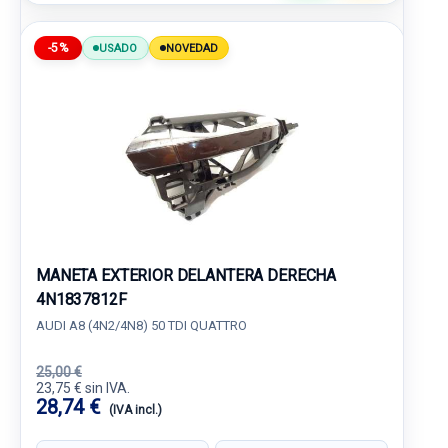
-5%
USADO
NOVEDAD
MANETA EXTERIOR DELANTERA DERECHA
4N1837812F
AUDI A8 (4N2/4N8) 50 TDI QUATTRO
25,00 €
23,75 € sin IVA.
28,74 €
(IVA incl.)