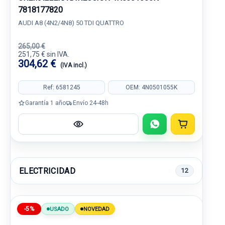
7818177820
AUDI A8 (4N2/4N8) 50 TDI QUATTRO
265,00 €
251,75 € sin IVA.
304,62 €
(IVA incl.)
Ref: 6581245
OEM: 4N0501055K
Garantía 1 año
Envío 24-48h
ELECTRICIDAD
12
-5%
USADO
NOVEDAD