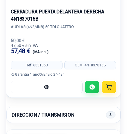
CERRADURA PUERTA DELANTERA DERECHA
4N1837016B
AUDI A8 (4N2/4N8) 50 TDI QUATTRO
50,00 €
47,50 € sin IVA.
57,48 €
(IVA incl.)
Ref: 6581863
OEM: 4N1837016B
Garantía 1 año
Envío 24-48h
DIRECCION / TRANSMISION
3