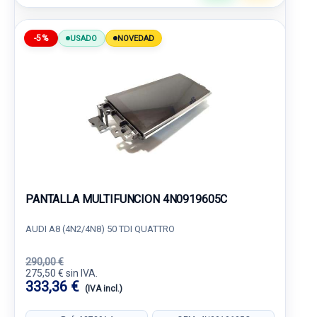
-5%
USADO
NOVEDAD
PANTALLA MULTIFUNCION 4N0919605C
AUDI A8 (4N2/4N8) 50 TDI QUATTRO
290,00 €
275,50 € sin IVA.
333,36 €
(IVA incl.)