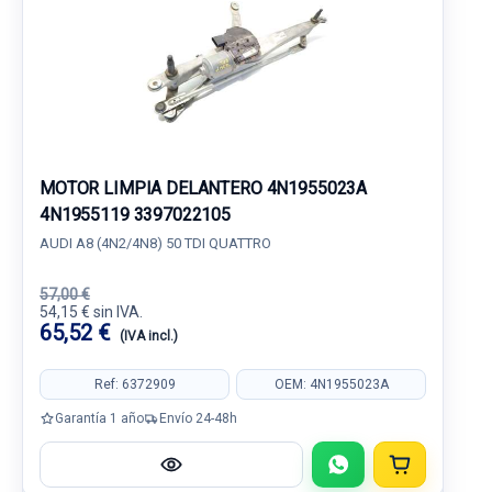
MOTOR LIMPIA DELANTERO 4N1955023A
4N1955119 3397022105
AUDI A8 (4N2/4N8) 50 TDI QUATTRO
57,00 €
54,15 € sin IVA.
65,52 €
(IVA incl.)
Ref: 6372909
OEM: 4N1955023A
Garantía 1 año
Envío 24-48h