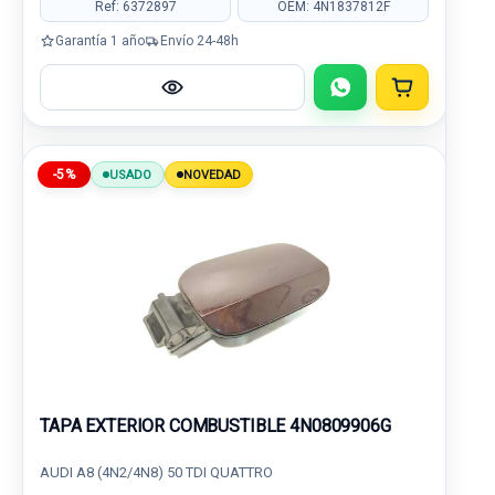
Ref: 6372897
OEM: 4N1837812F
Garantía 1 año
Envío 24-48h
-5%
USADO
NOVEDAD
TAPA EXTERIOR COMBUSTIBLE 4N0809906G
AUDI A8 (4N2/4N8) 50 TDI QUATTRO