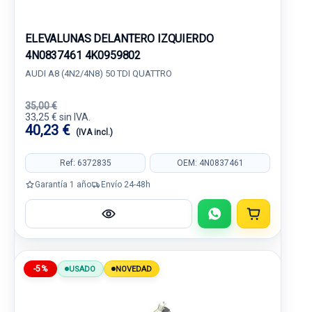
ELEVALUNAS DELANTERO IZQUIERDO
4N0837461 4K0959802
AUDI A8 (4N2/4N8) 50 TDI QUATTRO
35,00 €
33,25 € sin IVA.
40,23 €
(IVA incl.)
Ref: 6372835
OEM: 4N0837461
Garantía 1 año
Envío 24-48h
-5%
USADO
NOVEDAD