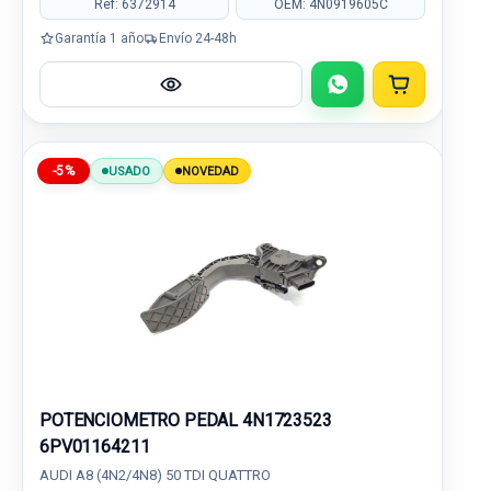
Ref: 6372914
OEM: 4N0919605C
Garantía 1 año
Envío 24-48h
-5%
USADO
NOVEDAD
POTENCIOMETRO PEDAL 4N1723523
6PV01164211
AUDI A8 (4N2/4N8) 50 TDI QUATTRO