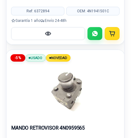
Ref: 6372894
OEM: 4N1941501C
Garantía 1 año
Envío 24-48h
-5%
USADO
NOVEDAD
MANDO RETROVISOR 4N0959565