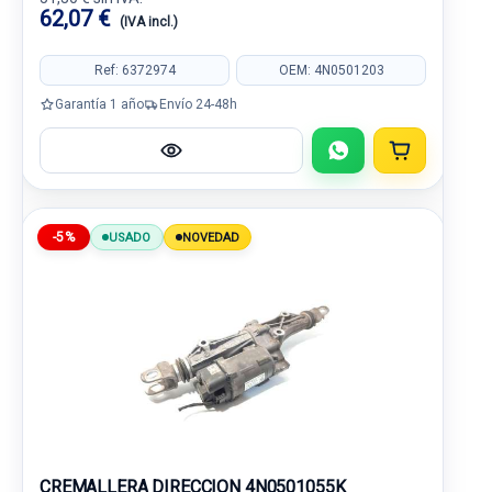
62,07 €
(IVA incl.)
Ref: 6372974
OEM: 4N0501203
Garantía 1 año
Envío 24-48h
-5%
USADO
NOVEDAD
CREMALLERA DIRECCION 4N0501055K