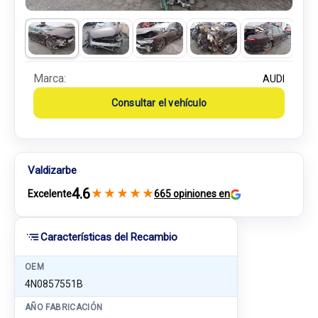
Marca:
AUDI
Consultar el vehículo
Valdizarbe
4.6
★
★
★
★
★
Excelente
665 opiniones en
Características del Recambio
OEM
4N0857551B
AÑO FABRICACIÓN