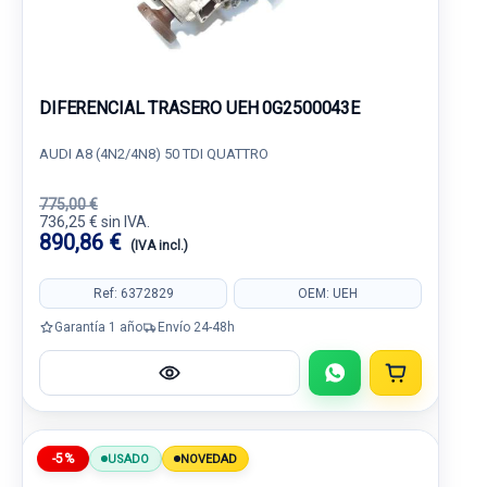
DIFERENCIAL TRASERO UEH 0G2500043E
AUDI A8 (4N2/4N8) 50 TDI QUATTRO
775,00 €
736,25 € sin IVA.
890,86 €
(IVA incl.)
Ref: 6372829
OEM: UEH
Garantía 1 año
Envío 24-48h
-5%
USADO
NOVEDAD