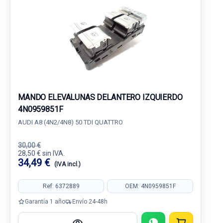
MANDO ELEVALUNAS DELANTERO IZQUIERDO
4N0959851F
AUDI A8 (4N2/4N8) 50 TDI QUATTRO
30,00 €
28,50 € sin IVA.
34,49 €
(IVA incl.)
Ref: 6372889
OEM: 4N0959851F
Garantía 1 año
Envío 24-48h