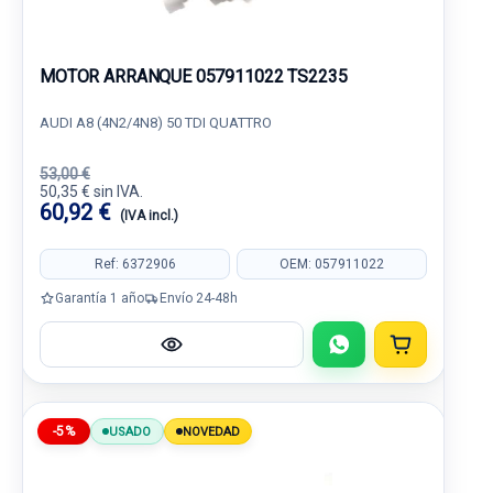
MOTOR ARRANQUE 057911022 TS2235
AUDI A8 (4N2/4N8) 50 TDI QUATTRO
53,00 €
50,35 € sin IVA.
60,92 €
(IVA incl.)
Ref: 6372906
OEM: 057911022
Garantía 1 año
Envío 24-48h
-5%
USADO
NOVEDAD