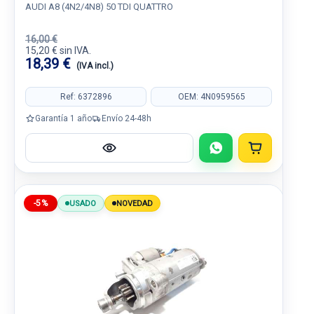
AUDI A8 (4N2/4N8) 50 TDI QUATTRO
16,00 €
15,20 € sin IVA.
18,39 €
(IVA incl.)
Ref: 6372896
OEM: 4N0959565
Garantía 1 año
Envío 24-48h
-5%
USADO
NOVEDAD