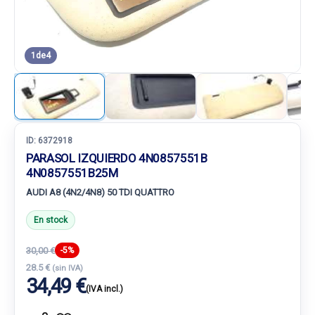
1
de
4
ID:
6372918
PARASOL IZQUIERDO 4N0857551B
4N0857551B25M
AUDI A8 (4N2/4N8) 50 TDI QUATTRO
En stock
30,00 €
-5%
28.5 €
(sin IVA)
34,49 €
(IVA incl.)