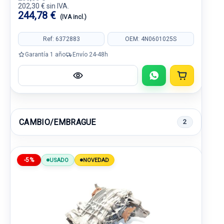
202,30 € sin IVA.
244,78 €
(IVA incl.)
Ref: 6372883
OEM: 4N0601025S
Garantía 1 año
Envío 24-48h
CAMBIO/EMBRAGUE
2
-5%
USADO
NOVEDAD