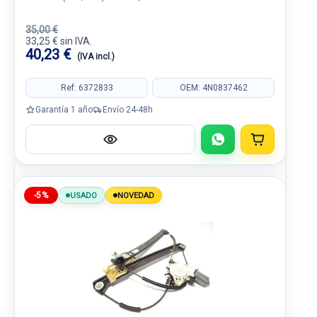
35,00 €
33,25 € sin IVA.
40,23 €
(IVA incl.)
Ref: 6372833
OEM: 4N0837462
Garantía 1 año
Envío 24-48h
-5%
USADO
NOVEDAD