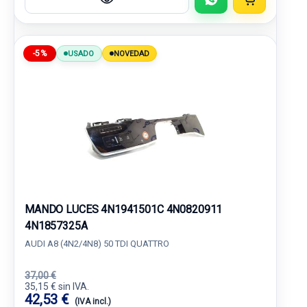
-5%
USADO
NOVEDAD
MANDO LUCES 4N1941501C 4N0820911
4N1857325A
AUDI A8 (4N2/4N8) 50 TDI QUATTRO
37,00 €
35,15 € sin IVA.
42,53 €
(IVA incl.)