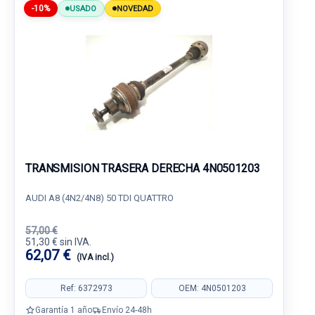
-10%
USADO
NOVEDAD
TRANSMISION TRASERA DERECHA 4N0501203
AUDI A8 (4N2/4N8) 50 TDI QUATTRO
57,00 €
51,30 € sin IVA.
62,07 €
(IVA incl.)
Ref: 6372973
OEM: 4N0501203
Garantía 1 año
Envío 24-48h