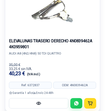
ELEVALUNAS TRASERO DERECHO 4N0839462A
4K0959801
AUDI A8 (4N2/4N8) 50 TDI QUATTRO
35,00 €
33,25 € sin IVA.
40,23 €
(IVA incl.)
Ref: 6372837
OEM: 4N0839462A
Garantía 1 año
Envío 24-48h