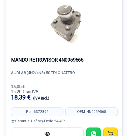
MANDO RETROVISOR 4N0959565
AUDI A8 (4N2/4N8) 50 TDI QUATTRO
16,00 €
15,20 € sin IVA.
18,39 €
(IVA incl.)
Ref: 6372896
OEM: 4N0959565
Garantía 1 año
Envío 24-48h