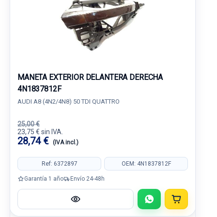
MANETA EXTERIOR DELANTERA DERECHA
4N1837812F
AUDI A8 (4N2/4N8) 50 TDI QUATTRO
25,00 €
23,75 € sin IVA.
28,74 €
(IVA incl.)
Ref: 6372897
OEM: 4N1837812F
Garantía 1 año
Envío 24-48h