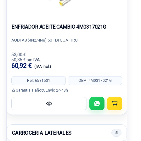
ENFRIADOR ACEITE CAMBIO 4M0317021G
AUDI A8 (4N2/4N8) 50 TDI QUATTRO
53,00 €
50,35 € sin IVA.
60,92 €
(IVA incl.)
Ref: 6581531
OEM: 4M0317021G
Garantía 1 año
Envío 24-48h
CARROCERIA LATERALES
5