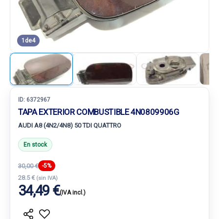
1
de
4
ID:
6372967
TAPA EXTERIOR COMBUSTIBLE 4N0809906G
AUDI A8 (4N2/4N8) 50 TDI QUATTRO
En stock
30,00 €
-5%
28.5 €
(sin IVA)
34,49 €
(IVA incl.)