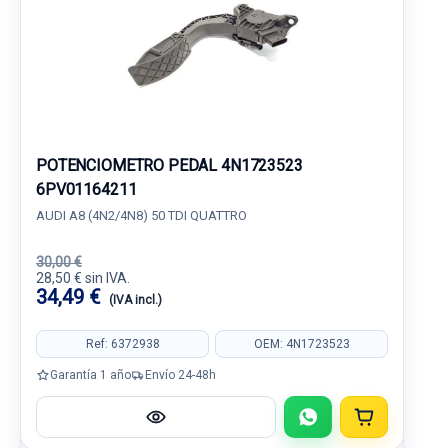
POTENCIOMETRO PEDAL 4N1723523
6PV01164211
AUDI A8 (4N2/4N8) 50 TDI QUATTRO
30,00 €
28,50 € sin IVA.
34,49 €
(IVA incl.)
Ref: 6372938
OEM: 4N1723523
Garantía 1 año
Envío 24-48h