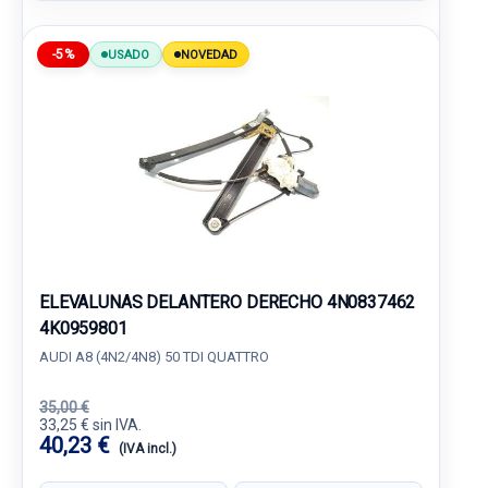
-5%
USADO
NOVEDAD
ELEVALUNAS DELANTERO DERECHO 4N0837462
4K0959801
AUDI A8 (4N2/4N8) 50 TDI QUATTRO
35,00 €
33,25 € sin IVA.
40,23 €
(IVA incl.)