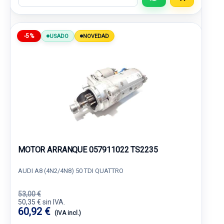
-5%
USADO
NOVEDAD
MOTOR ARRANQUE 057911022 TS2235
AUDI A8 (4N2/4N8) 50 TDI QUATTRO
53,00 €
50,35 € sin IVA.
60,92 €
(IVA incl.)