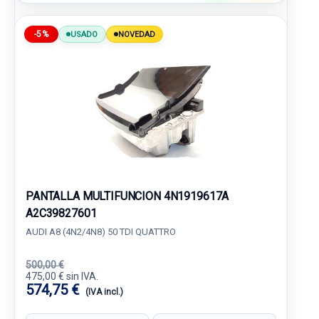
-5%
USADO
NOVEDAD
PANTALLA MULTIFUNCION 4N1919617A
A2C39827601
AUDI A8 (4N2/4N8) 50 TDI QUATTRO
500,00 €
475,00 € sin IVA.
574,75 €
(IVA incl.)