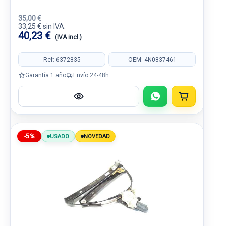
35,00 €
33,25 € sin IVA.
40,23 €
(IVA incl.)
Ref: 6372835
OEM: 4N0837461
Garantía 1 año
Envío 24-48h
-5%
USADO
NOVEDAD