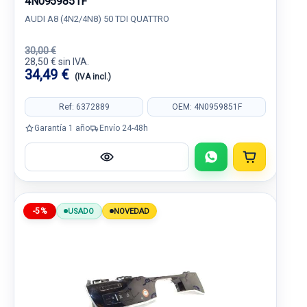
4N0959851F
AUDI A8 (4N2/4N8) 50 TDI QUATTRO
30,00 €
28,50 € sin IVA.
34,49 €
(IVA incl.)
Ref: 6372889
OEM: 4N0959851F
Garantía 1 año
Envío 24-48h
-5%
USADO
NOVEDAD