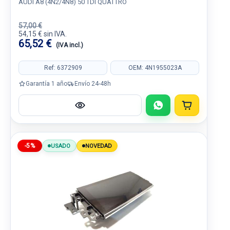
AUDI A8 (4N2/4N8) 50 TDI QUATTRO
57,00 €
54,15 € sin IVA.
65,52 €
(IVA incl.)
Ref: 6372909
OEM: 4N1955023A
Garantía 1 año
Envío 24-48h
-5%
USADO
NOVEDAD