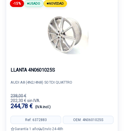
-15%
USADO
NOVEDAD
LLANTA 4N0601025S
AUDI A8 (4N2/4N8) 50 TDI QUATTRO
238,00 €
202,30 € sin IVA.
244,78 €
(IVA incl.)
Ref: 6372883
OEM: 4N0601025S
Garantía 1 año
Envío 24-48h