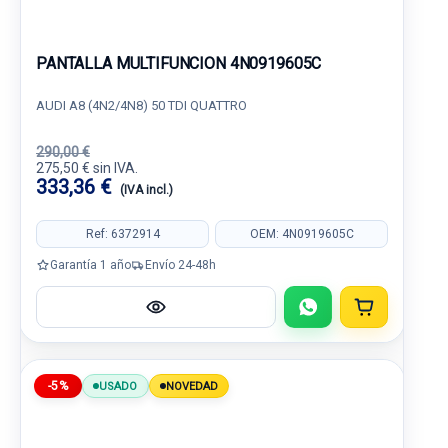
PANTALLA MULTIFUNCION 4N0919605C
AUDI A8 (4N2/4N8) 50 TDI QUATTRO
290,00 €
275,50 € sin IVA.
333,36 €
(IVA incl.)
Ref: 6372914
OEM: 4N0919605C
Garantía 1 año
Envío 24-48h
-5%
USADO
NOVEDAD