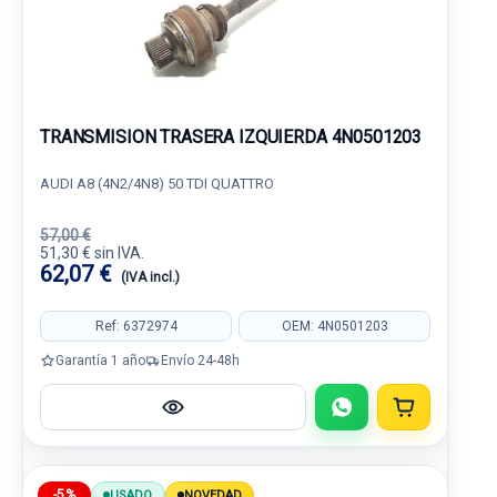
TRANSMISION TRASERA IZQUIERDA 4N0501203
AUDI A8 (4N2/4N8) 50 TDI QUATTRO
57,00 €
51,30 € sin IVA.
62,07 €
(IVA incl.)
Ref: 6372974
OEM: 4N0501203
Garantía 1 año
Envío 24-48h
-5%
USADO
NOVEDAD