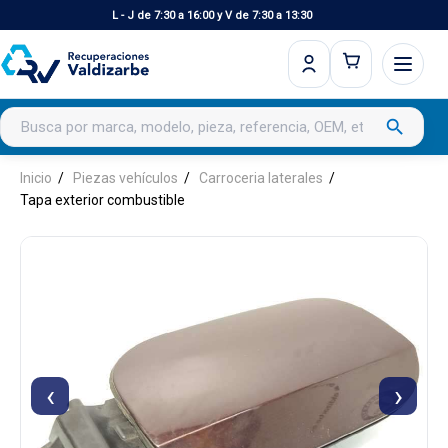
L - J de 7:30 a 16:00 y V de 7:30 a 13:30
Buscar productos
search
Inicio
Piezas vehículos
Carroceria laterales
Tapa exterior combustible
‹
›