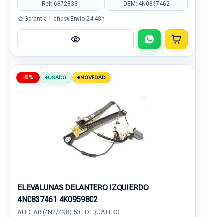
Ref: 6372833
OEM: 4N0837462
Garantía 1 año
Envío 24-48h
-5%
USADO
NOVEDAD
ELEVALUNAS DELANTERO IZQUIERDO
4N0837461 4K0959802
AUDI A8 (4N2/4N8) 50 TDI QUATTRO