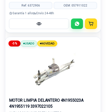
Ref: 6372906
OEM: 057911022
Garantía 1 año
Envío 24-48h
-5%
USADO
NOVEDAD
MOTOR LIMPIA DELANTERO 4N1955023A
4N1955119 3397022105