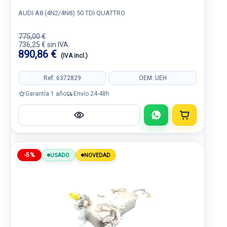
AUDI A8 (4N2/4N8) 50 TDI QUATTRO
775,00 €
736,25 € sin IVA.
890,86 €
(IVA incl.)
Ref: 6372829
OEM: UEH
Garantía 1 año
Envío 24-48h
-5%
USADO
NOVEDAD