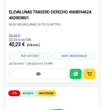
ELEVALUNAS TRASERO DERECHO 4N0839462A
4K0959801
AUDI A8 (4N2/4N8) 50 TDI QUATTRO
35,00 €
33,25 € sin IVA.
40,23 €
(IVA incl.)
Ref: 6372837
OEM: 4N0839462A
Garantía 1 año
Envío 24-48h
-5%
USADO
NOVEDAD