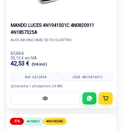
MANDO LUCES 4N1941501C 4N0820911
4N1857325A
AUDI A8 (4N2/4N8) 50 TDI QUATTRO
37,00 €
35,15 € sin IVA.
42,53 €
(IVA incl.)
Ref: 6372894
OEM: 4N1941501C
Garantía 1 año
Envío 24-48h
-5%
USADO
NOVEDAD