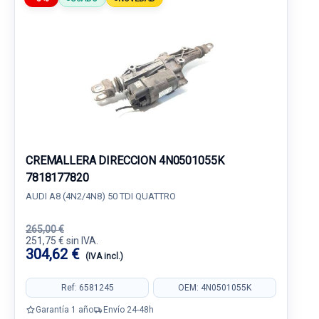
CREMALLERA DIRECCION 4N0501055K
7818177820
AUDI A8 (4N2/4N8) 50 TDI QUATTRO
265,00 €
251,75 € sin IVA.
304,62 €
(IVA incl.)
Ref: 6581245
OEM: 4N0501055K
Garantía 1 año
Envío 24-48h