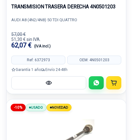
TRANSMISION TRASERA DERECHA 4N0501203
AUDI A8 (4N2/4N8) 50 TDI QUATTRO
57,00 €
51,30 € sin IVA.
62,07 €
(IVA incl.)
Ref: 6372973
OEM: 4N0501203
Garantía 1 año
Envío 24-48h
-10%
USADO
NOVEDAD