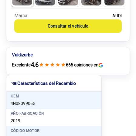
Marca:
AUDI
Consultar el vehículo
Valdizarbe
4.6
★
★
★
★
★
Excelente
665 opiniones en
Características del Recambio
OEM
4N0809906G
AÑO FABRICACIÓN
2019
CÓDIGO MOTOR