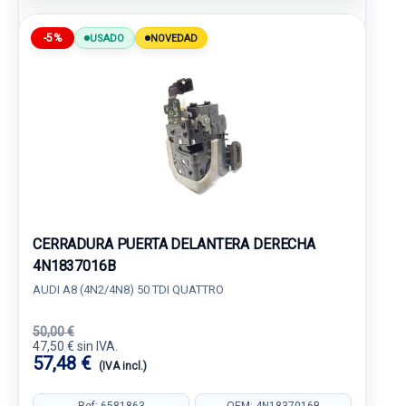
-5%
USADO
NOVEDAD
CERRADURA PUERTA DELANTERA DERECHA
4N1837016B
AUDI A8 (4N2/4N8) 50 TDI QUATTRO
50,00 €
47,50 € sin IVA.
57,48 €
(IVA incl.)
Ref: 6581863
OEM: 4N1837016B