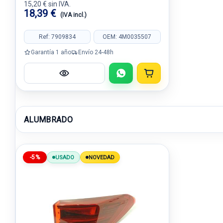
15,20 € sin IVA.
18,39 €
(IVA incl.)
Ref: 7909834
OEM: 4M0035507
Garantía 1 año
Envío 24-48h
ALUMBRADO
-5%
USADO
NOVEDAD