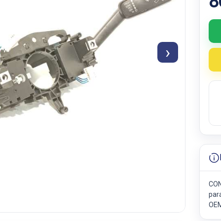
8
›
CON
para
OEM