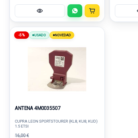
-5%
USADO
NOVEDAD
ANTENA 4M0035507
CUPRA LEON SPORTSTOURER (KL8, KU8, KUD)
1.5 ETSI
16,00 €