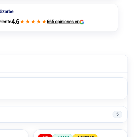
dizarbe
4.6
★
★
★
★
★
elente
665 opiniones en
5