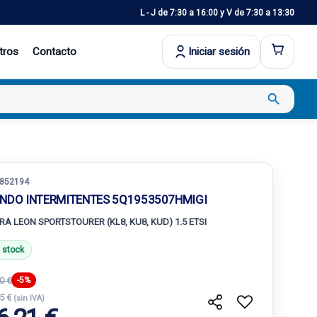
L - J de 7:30 a 16:00 y V de 7:30 a 13:30
tros
Contacto
Iniciar sesión
search
852194
NDO INTERMITENTES 5Q1953507HMIGI
RA LEON SPORTSTOURER (KL8, KU8, KUD) 1.5 ETSI
 stock
0 €
-5%
25 €
(sin IVA)