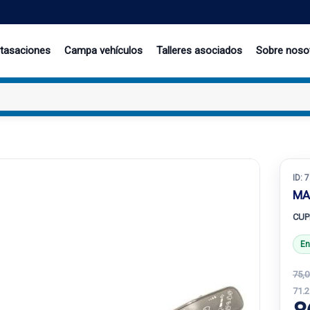
 tasaciones
Campa vehículos
Talleres asociados
Sobre noso
ID:
7
MA
CUP
En
75,0
71.