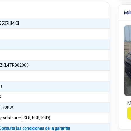
3507HMIGI
ZKL4TR002969
na
SI
M
 110KW
portstourer (KL8, KU8, KUD)
Consulta las condiciones de la garantía