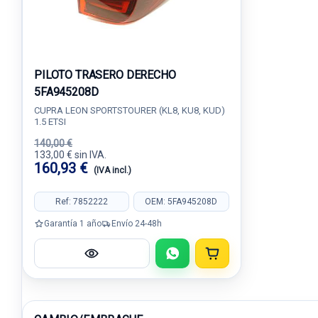
PILOTO TRASERO DERECHO
5FA945208D
CUPRA LEON SPORTSTOURER (KL8, KU8, KUD)
1.5 ETSI
140,00 €
133,00 € sin IVA.
160,93 €
(IVA incl.)
Ref: 7852222
OEM: 5FA945208D
Garantía 1 año
Envío 24-48h