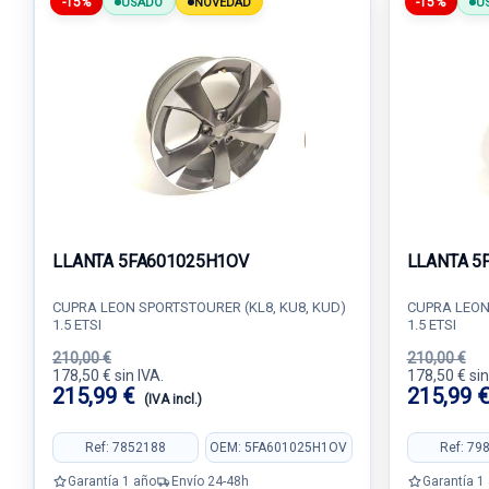
-15%
-15%
USADO
NOVEDAD
U
LLANTA 5FA601025H1OV
LLANTA 5
CUPRA LEON SPORTSTOURER (KL8, KU8, KUD)
CUPRA LEON
1.5 ETSI
1.5 ETSI
210,00 €
210,00 €
178,50 € sin IVA.
178,50 € sin
215,99 €
215,99 
(IVA incl.)
Ref: 7852188
OEM: 5FA601025H1OV
Ref: 79
Garantía 1 año
Envío 24-48h
Garantía 1