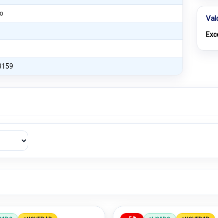
o
Val
Exc
3159