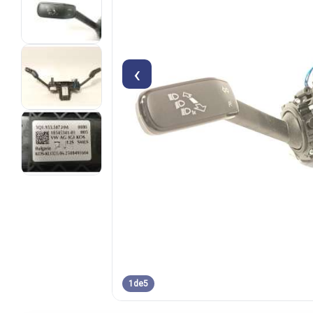
‹
1
de
5