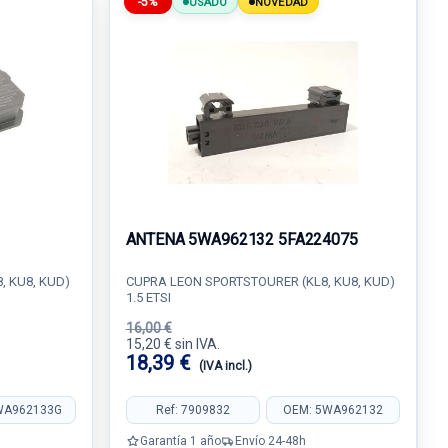
-5%
USADO
NOVEDAD
ANTENA 5WA962132 5FA224075
, KU8, KUD)
CUPRA LEON SPORTSTOURER (KL8, KU8, KUD)
1.5 ETSI
16,00 €
15,20 € sin IVA.
18,39 €
(IVA incl.)
WA962133G
Ref: 7909832
OEM: 5WA962132
Garantía 1 año
Envío 24-48h