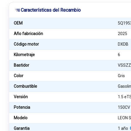
Características del Recambio
OEM
5Q195
Año fabricación
2025
Código motor
DXDB
Kilometraje
6
Bastidor
VSSZZ
Color
Gris
Combustible
Gasoli
Versión
1.5 eT
Potencia
150CV
Modelo
LEON S
Garantia
1 año