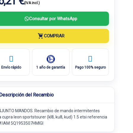
6,21 €
(IVA incl.)
Consultar por WhatsApp
COMPRAR
Envío rápido
1 año de garantía
Pago 100% seguro
Descripción del Recambio
JUNTO MANDOS. Recambio de mando intermitentes
 cupra leon sportstourer (kl8, ku8, kud) 1.5 etsi referencia
 IAM 5Q1953507HMIGI