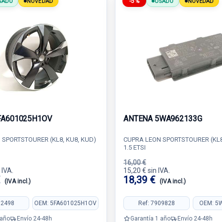
-5%
SADO
NOVEDAD
USADO
NOVEDAD
FA601025H1OV
ANTENA 5WA962133G
 SPORTSTOURER (KL8, KU8, KUD)
CUPRA LEON SPORTSTOURER (KL8
1.5 ETSI
16,00 €
 IVA.
15,20 € sin IVA.
€
18,39 €
(IVA incl.)
(IVA incl.)
82498
OEM: 5FA601025H1OV
Ref: 7909828
OEM: 5
 año
Envío 24-48h
Garantía 1 año
Envío 24-48h