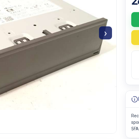
2
›
Rec
spor
5FA