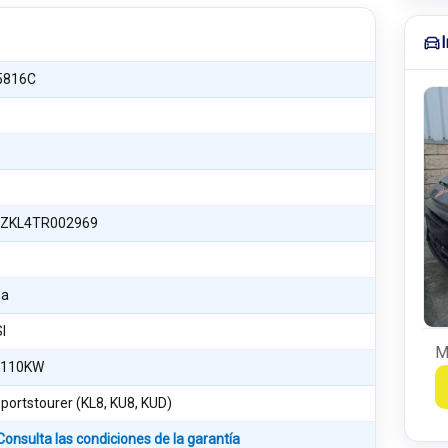
5816C
ZKL4TR002969
na
SI
M
 110KW
portstourer (KL8, KU8, KUD)
Consulta las condiciones de la garantía