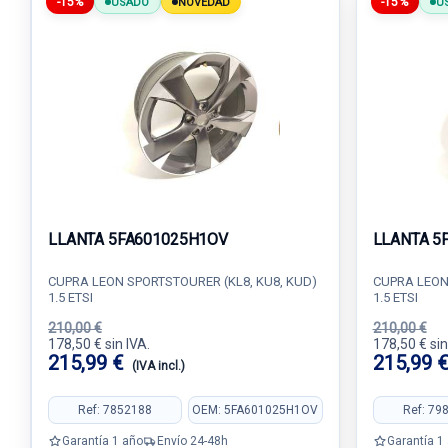
-15%
-15%
USADO
NOVEDAD
U
LLANTA 5FA601025H1OV
LLANTA 5
CUPRA LEON SPORTSTOURER (KL8, KU8, KUD)
CUPRA LEON
1.5 ETSI
1.5 ETSI
210,00 €
210,00 €
178,50 € sin IVA.
178,50 € sin
215,99 €
215,99 
(IVA incl.)
Ref: 7852188
OEM: 5FA601025H1OV
Ref: 79
Garantía 1 año
Envío 24-48h
Garantía 1