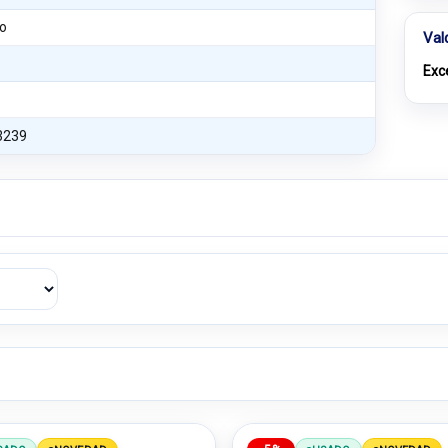
o
Val
Exc
3239