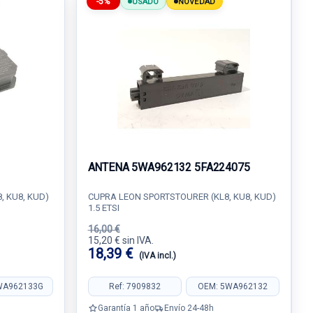
-5%
USADO
NOVEDAD
ANTENA 5WA962132 5FA224075
, KU8, KUD)
CUPRA LEON SPORTSTOURER (KL8, KU8, KUD)
1.5 ETSI
16,00 €
15,20 € sin IVA.
18,39 €
(IVA incl.)
WA962133G
Ref: 7909832
OEM: 5WA962132
Garantía 1 año
Envío 24-48h