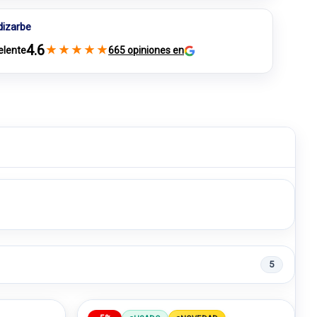
dizarbe
4.6
★
★
★
★
★
elente
665 opiniones en
5