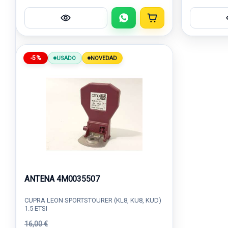
-5%
USADO
NOVEDAD
ANTENA 4M0035507
CUPRA LEON SPORTSTOURER (KL8, KU8, KUD)
1.5 ETSI
16,00 €