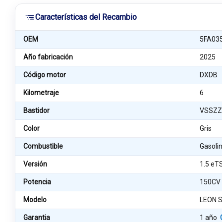
Características del Recambio
OEM
5FA03
Año fabricación
2025
Código motor
DXDB
Kilometraje
6
Bastidor
VSSZZ
Color
Gris
Combustible
Gasoli
Versión
1.5 eT
Potencia
150CV
Modelo
LEON S
Garantia
1 año