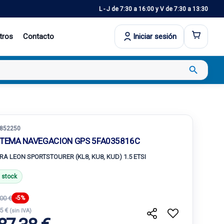
L - J de 7:30 a 16:00 y V de 7:30 a 13:30
tros
Contacto
Iniciar sesión
search
852250
STEMA NAVEGACION GPS 5FA035816C
RA LEON SPORTSTOURER (KL8, KU8, KUD) 1.5 ETSI
 stock
00 €
-5%
.5 €
(sin IVA)