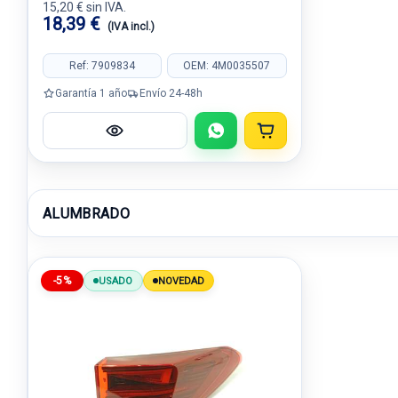
15,20 € sin IVA.
18,39 €
(IVA incl.)
Ref: 7909834
OEM: 4M0035507
Garantía 1 año
Envío 24-48h
ALUMBRADO
-5%
USADO
NOVEDAD