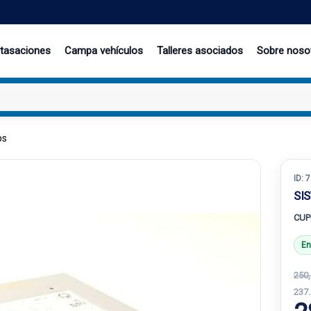
 tasaciones
Campa vehículos
Talleres asociados
Sobre noso
ps
ID:
7
SI
CUP
En
250,
237