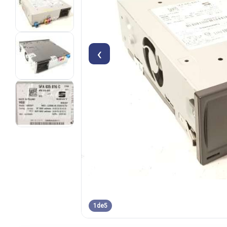
‹
1
de
5