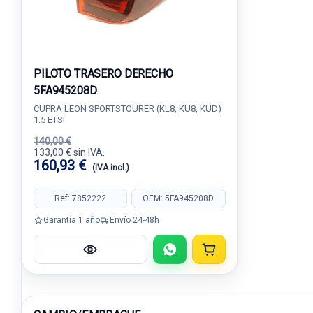
PILOTO TRASERO DERECHO
5FA945208D
CUPRA LEON SPORTSTOURER (KL8, KU8, KUD)
1.5 ETSI
140,00 €
133,00 € sin IVA.
160,93 €
(IVA incl.)
Ref: 7852222
OEM: 5FA945208D
Garantía 1 año
Envío 24-48h