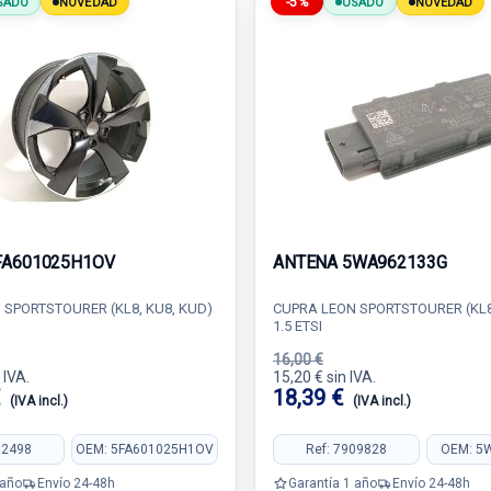
-5%
SADO
NOVEDAD
USADO
NOVEDAD
FA601025H1OV
ANTENA 5WA962133G
 SPORTSTOURER (KL8, KU8, KUD)
CUPRA LEON SPORTSTOURER (KL8
1.5 ETSI
16,00 €
 IVA.
15,20 € sin IVA.
€
18,39 €
(IVA incl.)
(IVA incl.)
82498
OEM: 5FA601025H1OV
Ref: 7909828
OEM: 5
 año
Envío 24-48h
Garantía 1 año
Envío 24-48h