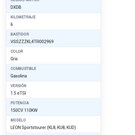
CÓDIGO MOTOR
DXDB
KILOMETRAJE
6
BASTIDOR
VSSZZZKL4TR002969
COLOR
Gris
COMBUSTIBLE
Gasolina
VERSIÓN
1.5 eTSI
POTENCIA
150CV 110KW
MODELO
LEON Sportstourer (KL8, KU8, KUD)