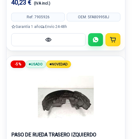
40,23 €
(IVA incl.)
Ref: 7905926
OEM: 5FA809958J
Garantía 1 año
Envío 24-48h
-5%
USADO
NOVEDAD
PASO DE RUEDA TRASERO IZQUIERDO