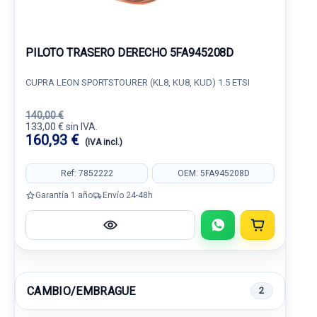
PILOTO TRASERO DERECHO 5FA945208D
CUPRA LEON SPORTSTOURER (KL8, KU8, KUD) 1.5 ETSI
140,00 €
133,00 € sin IVA.
160,93 €
(IVA incl.)
Ref: 7852222
OEM: 5FA945208D
Garantía 1 año
Envío 24-48h
CAMBIO/EMBRAGUE
2