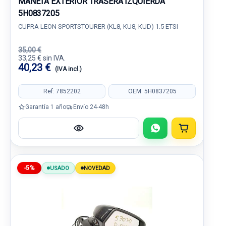
MANETA EXTERIOR TRASERA IZQUIERDA
5H0837205
CUPRA LEON SPORTSTOURER (KL8, KU8, KUD) 1.5 ETSI
35,00 €
33,25 € sin IVA.
40,23 €
(IVA incl.)
Ref: 7852202
OEM: 5H0837205
Garantía 1 año
Envío 24-48h
-5%
USADO
NOVEDAD