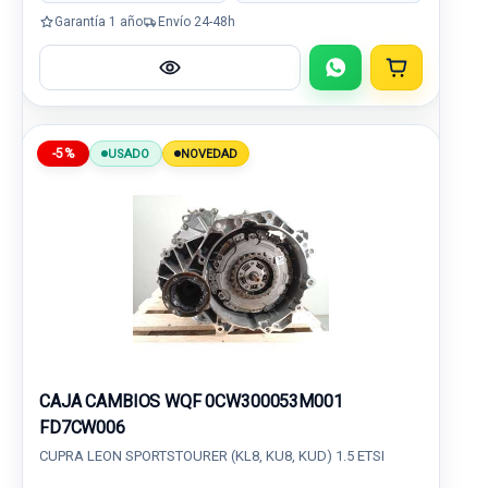
Garantía 1 año
Envío 24-48h
-5%
USADO
NOVEDAD
CAJA CAMBIOS WQF 0CW300053M001
FD7CW006
CUPRA LEON SPORTSTOURER (KL8, KU8, KUD) 1.5 ETSI