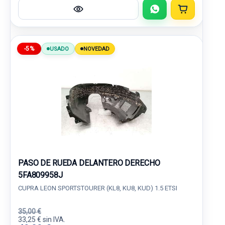
-5%
USADO
NOVEDAD
PASO DE RUEDA DELANTERO DERECHO
5FA809958J
CUPRA LEON SPORTSTOURER (KL8, KU8, KUD) 1.5 ETSI
35,00 €
33,25 € sin IVA.