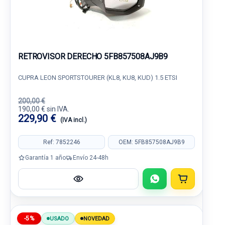
RETROVISOR DERECHO 5FB857508AJ9B9
CUPRA LEON SPORTSTOURER (KL8, KU8, KUD) 1.5 ETSI
200,00 €
190,00 € sin IVA.
229,90 €
(IVA incl.)
Ref: 7852246
OEM: 5FB857508AJ9B9
Garantía 1 año
Envío 24-48h
-5%
USADO
NOVEDAD