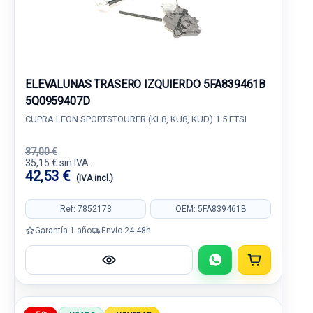
ELEVALUNAS TRASERO IZQUIERDO 5FA839461B
5Q0959407D
CUPRA LEON SPORTSTOURER (KL8, KU8, KUD) 1.5 ETSI
37,00 €
35,15 € sin IVA.
42,53 €
(IVA incl.)
Ref: 7852173
OEM: 5FA839461B
Garantía 1 año
Envío 24-48h