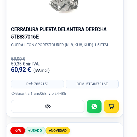
CERRADURA PUERTA DELANTERA DERECHA
5TB837016E
CUPRA LEON SPORTSTOURER (KL8, KU8, KUD) 1.5 ETSI
53,00 €
50,35 € sin IVA.
60,92 €
(IVA incl.)
Ref: 7852151
OEM: 5TB837016E
Garantía 1 año
Envío 24-48h
-5%
USADO
NOVEDAD