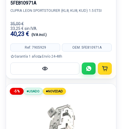
5FE810971A
CUPRA LEON SPORTSTOURER (KL8, KU8, KUD) 1.5 ETSI
35,00 €
33,25 € sin IVA.
40,23 €
(IVA incl.)
Ref: 7905929
OEM: 5FE810971A
Garantía 1 año
Envío 24-48h
-5%
USADO
NOVEDAD