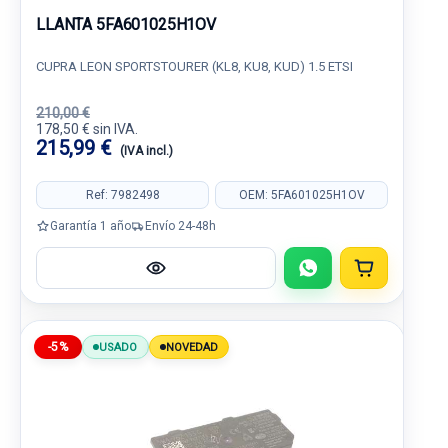
LLANTA 5FA601025H1OV
CUPRA LEON SPORTSTOURER (KL8, KU8, KUD) 1.5 ETSI
210,00 €
178,50 € sin IVA.
215,99 €
(IVA incl.)
Ref: 7982498
OEM: 5FA601025H1OV
Garantía 1 año
Envío 24-48h
-5%
USADO
NOVEDAD