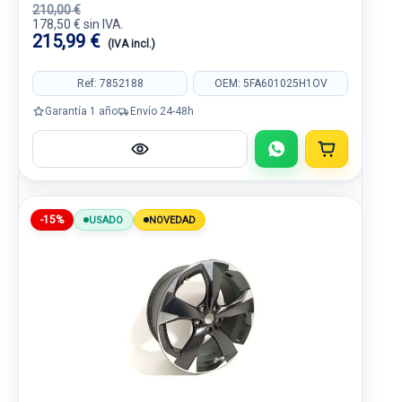
210,00 €
178,50 € sin IVA.
215,99 €
(IVA incl.)
Ref: 7852188
OEM: 5FA601025H1OV
Garantía 1 año
Envío 24-48h
-15%
USADO
NOVEDAD