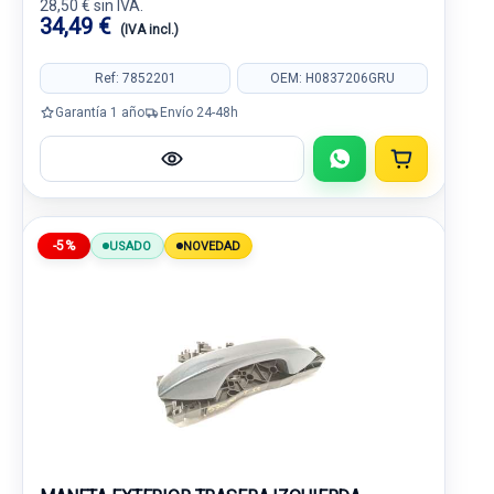
28,50 € sin IVA.
34,49 €
(IVA incl.)
Ref: 7852201
OEM: H0837206GRU
Garantía 1 año
Envío 24-48h
-5%
USADO
NOVEDAD