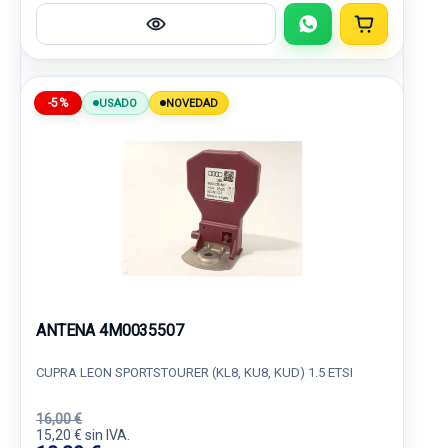
-5%
USADO
NOVEDAD
ANTENA 4M0035507
CUPRA LEON SPORTSTOURER (KL8, KU8, KUD) 1.5 ETSI
16,00 €
15,20 € sin IVA.