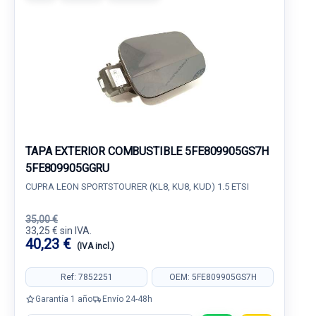
TAPA EXTERIOR COMBUSTIBLE 5FE809905GS7H
5FE809905GGRU
CUPRA LEON SPORTSTOURER (KL8, KU8, KUD) 1.5 ETSI
35,00 €
33,25 € sin IVA.
40,23 €
(IVA incl.)
Ref: 7852251
OEM: 5FE809905GS7H
Garantía 1 año
Envío 24-48h