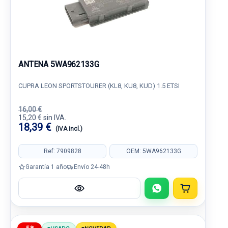
ANTENA 5WA962133G
CUPRA LEON SPORTSTOURER (KL8, KU8, KUD) 1.5 ETSI
16,00 €
15,20 € sin IVA.
18,39 €
(IVA incl.)
Ref: 7909828
OEM: 5WA962133G
Garantía 1 año
Envío 24-48h