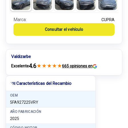
Marca:
CUPRA
Consultar el vehículo
Valdizarbe
4.6
★
★
★
★
★
Excelente
665 opiniones en
Características del Recambio
OEM
5FA927225VRY
AÑO FABRICACIÓN
2025