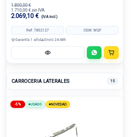
1.800,00 €
1.710,00 € sin IVA.
2.069,10 €
(IVA incl.)
Ref: 7852127
OEM: WQF
Garantía 1 año
Envío 24-48h
CARROCERIA LATERALES
15
-5%
USADO
NOVEDAD