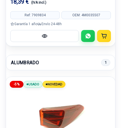
18,39 €
(IVA incl.)
Ref: 7909834
OEM: 4M0035507
Garantía 1 año
Envío 24-48h
ALUMBRADO
1
-5%
USADO
NOVEDAD