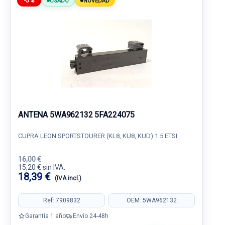
-5%
USADO
NOVEDAD
ANTENA 5WA962132 5FA224075
CUPRA LEON SPORTSTOURER (KL8, KU8, KUD) 1.5 ETSI
16,00 €
15,20 € sin IVA.
18,39 €
(IVA incl.)
Ref: 7909832
OEM: 5WA962132
Garantía 1 año
Envío 24-48h