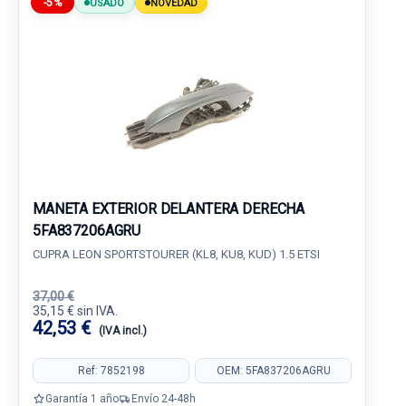
-5%
USADO
NOVEDAD
MANETA EXTERIOR DELANTERA DERECHA
5FA837206AGRU
CUPRA LEON SPORTSTOURER (KL8, KU8, KUD) 1.5 ETSI
37,00 €
35,15 € sin IVA.
42,53 €
(IVA incl.)
Ref: 7852198
OEM: 5FA837206AGRU
Garantía 1 año
Envío 24-48h