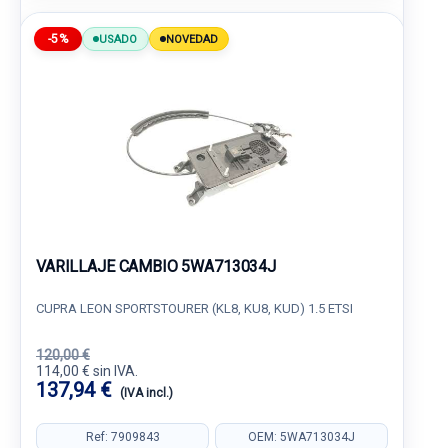
-5%
USADO
NOVEDAD
VARILLAJE CAMBIO 5WA713034J
CUPRA LEON SPORTSTOURER (KL8, KU8, KUD) 1.5 ETSI
120,00 €
114,00 € sin IVA.
137,94 €
(IVA incl.)
Ref: 7909843
OEM: 5WA713034J