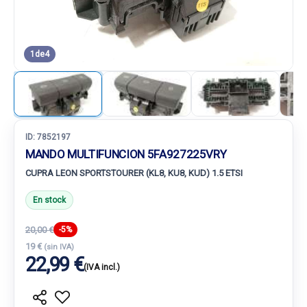
1
de
4
ID:
7852197
MANDO MULTIFUNCION 5FA927225VRY
CUPRA LEON SPORTSTOURER (KL8, KU8, KUD) 1.5 ETSI
En stock
20,00 €
-5%
19 €
(sin IVA)
22,99 €
(IVA incl.)