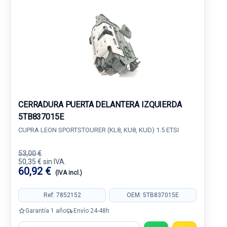
CERRADURA PUERTA DELANTERA IZQUIERDA
5TB837015E
CUPRA LEON SPORTSTOURER (KL8, KU8, KUD) 1.5 ETSI
53,00 €
50,35 € sin IVA.
60,92 €
(IVA incl.)
Ref: 7852152
OEM: 5TB837015E
Garantía 1 año
Envío 24-48h