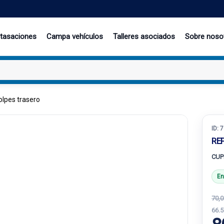
 tasaciones
Campa vehículos
Talleres asociados
Sobre noso
lpes trasero
ID:
7
RE
CUP
En
70,0
66.5