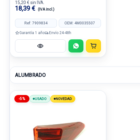
15,20 € sin IVA.
18,39 €
(IVA incl.)
Ref: 7909834
OEM: 4M0035507
Garantía 1 año
Envío 24-48h
ALUMBRADO
-5%
USADO
NOVEDAD