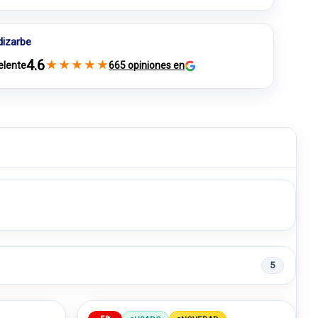
dizarbe
4.6
★
★
★
★
★
elente
665 opiniones en
5