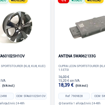
-5%
SADO
NOVEDAD
USADO
NOVEDAD
FA601025H1OV
ANTENA 5WA962133G
 SPORTSTOURER (KL8, KU8, KUD)
CUPRA LEON SPORTSTOURER (KL8
1.5 ETSI
16,00 €
 IVA.
15,20 € sin IVA.
€
18,39 €
(IVA incl.)
(IVA incl.)
82498
OEM: 5FA601025H1OV
Ref: 7909828
OEM: 5
 año
Envío 24-48h
Garantía 1 año
Envío 24-48h