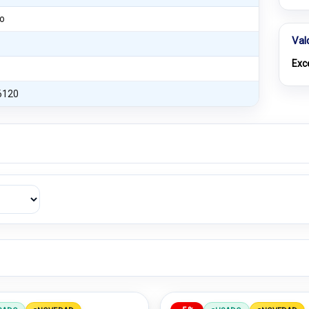
o
Val
Exc
6120