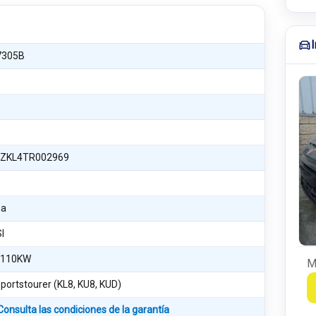
7305B
ZKL4TR002969
na
SI
 110KW
M
portstourer (KL8, KU8, KUD)
Consulta las condiciones de la garantía