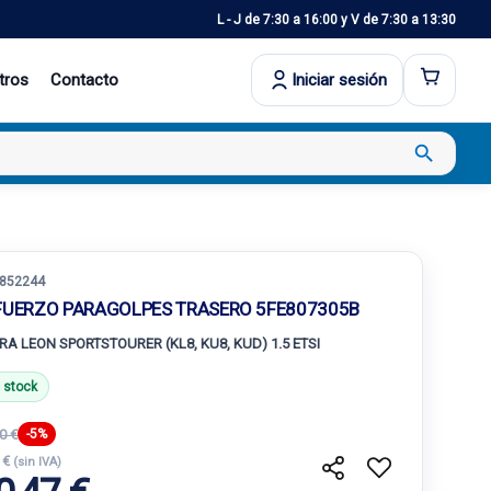
L - J de 7:30 a 16:00 y V de 7:30 a 13:30
tros
Contacto
Iniciar sesión
search
852244
FUERZO PARAGOLPES TRASERO 5FE807305B
RA LEON SPORTSTOURER (KL8, KU8, KUD) 1.5 ETSI
 stock
0 €
-5%
 €
(sin IVA)