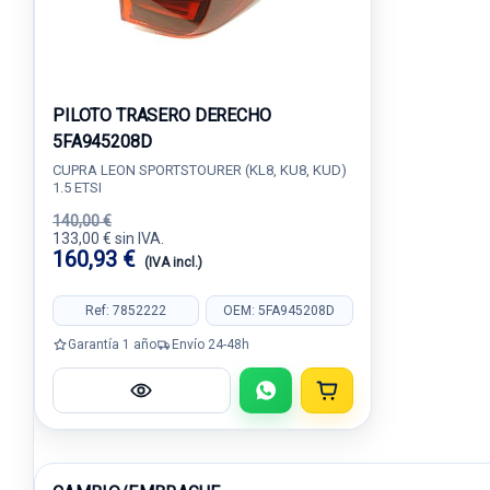
PILOTO TRASERO DERECHO
5FA945208D
CUPRA LEON SPORTSTOURER (KL8, KU8, KUD)
1.5 ETSI
140,00 €
133,00 € sin IVA.
160,93 €
(IVA incl.)
Ref: 7852222
OEM: 5FA945208D
Garantía 1 año
Envío 24-48h