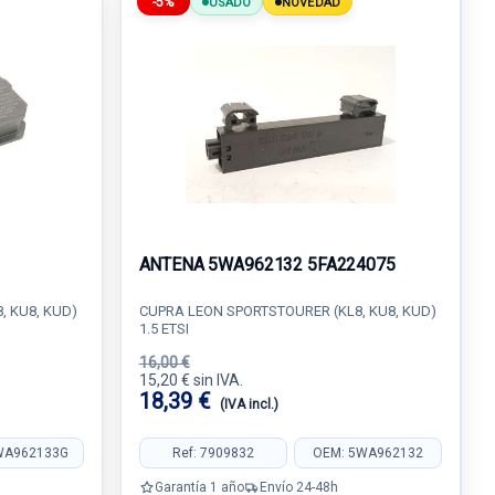
-5%
USADO
NOVEDAD
ANTENA 5WA962132 5FA224075
, KU8, KUD)
CUPRA LEON SPORTSTOURER (KL8, KU8, KUD)
1.5 ETSI
16,00 €
15,20 € sin IVA.
18,39 €
(IVA incl.)
WA962133G
Ref: 7909832
OEM: 5WA962132
Garantía 1 año
Envío 24-48h