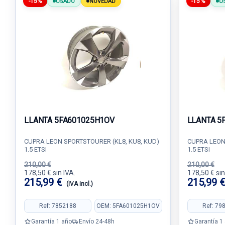
-15%
-15%
USADO
NOVEDAD
U
LLANTA 5FA601025H1OV
LLANTA 5
CUPRA LEON SPORTSTOURER (KL8, KU8, KUD)
CUPRA LEON
1.5 ETSI
1.5 ETSI
210,00 €
210,00 €
178,50 € sin IVA.
178,50 € sin
215,99 €
215,99 
(IVA incl.)
Ref: 7852188
OEM: 5FA601025H1OV
Ref: 79
Garantía 1 año
Envío 24-48h
Garantía 1