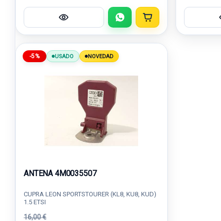
-5%
USADO
NOVEDAD
ANTENA 4M0035507
CUPRA LEON SPORTSTOURER (KL8, KU8, KUD)
1.5 ETSI
16,00 €