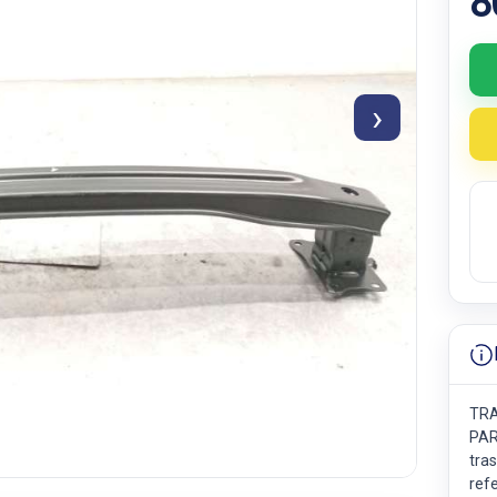
8
›
TRA
PAR
tras
ref