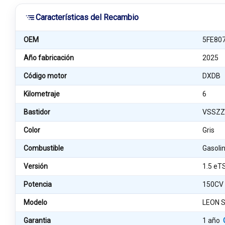
Características del Recambio
OEM
5FE80
Año fabricación
2025
Código motor
DXDB
Kilometraje
6
Bastidor
VSSZZ
Color
Gris
Combustible
Gasoli
Versión
1.5 eT
Potencia
150CV
Modelo
LEON S
Garantia
1 año