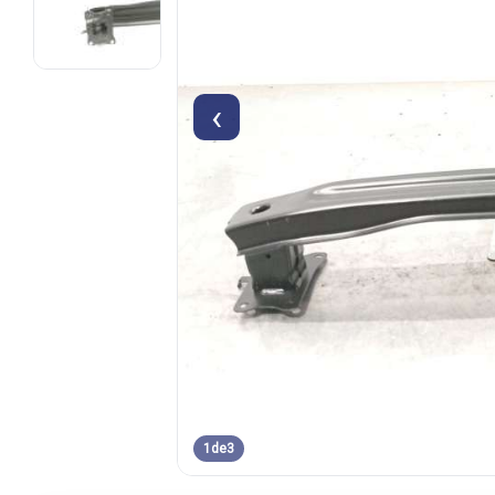
‹
1
de
3