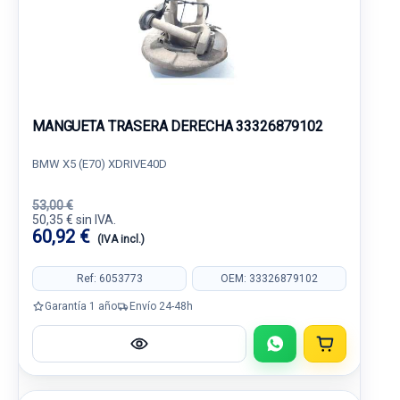
MANGUETA TRASERA DERECHA 33326879102
BMW X5 (E70) XDRIVE40D
53,00 €
50,35 € sin IVA.
60,92 €
(IVA incl.)
Ref: 6053773
OEM: 33326879102
Garantía 1 año
Envío 24-48h