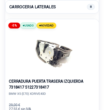
CARROCERIA LATERALES
8
-5%
USADO
NOVEDAD
CERRADURA PUERTA TRASERA IZQUIERDA
7318417 51227318417
BMW X5 (E70) XDRIVE40D
29,00 €
27,55 € sin IVA.