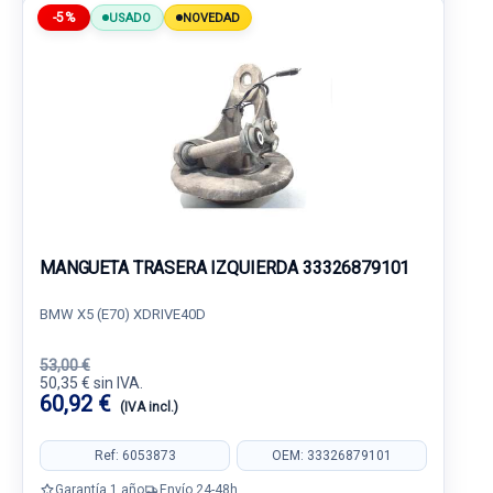
-5%
USADO
NOVEDAD
MANGUETA TRASERA IZQUIERDA 33326879101
BMW X5 (E70) XDRIVE40D
53,00 €
50,35 € sin IVA.
60,92 €
(IVA incl.)
Ref: 6053873
OEM: 33326879101
Garantía 1 año
Envío 24-48h