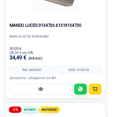
MANDO LUCES 9134726 61319134730
BMW X5 (E70) XDRIVE40D
30,00 €
28,50 € sin IVA.
34,49 €
(IVA incl.)
Ref: 6030297
OEM: 9134726
Garantía 1 año
Envío 24-48h
-5%
USADO
NOVEDAD