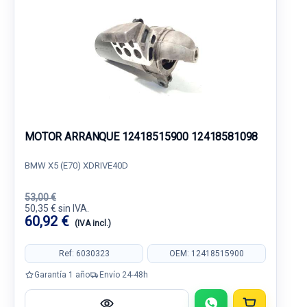
MOTOR ARRANQUE 12418515900 12418581098
BMW X5 (E70) XDRIVE40D
53,00 €
50,35 € sin IVA.
60,92 €
(IVA incl.)
Ref: 6030323
OEM: 12418515900
Garantía 1 año
Envío 24-48h