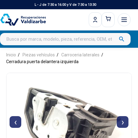
L - J de 7:30 a 16:00 y V de 7:30 a 13:30
Buscar productos
search
Inicio
Piezas vehículos
Carroceria laterales
Cerradura puerta delantera izquierda
‹
›