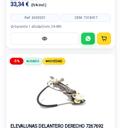
33,34 €
(IVA incl.)
Ref: 6030201
OEM: 7318417
Garantía 1 año
Envío 24-48h
-5%
USADO
NOVEDAD
ELEVALUNAS DELANTERO DERECHO 7267692