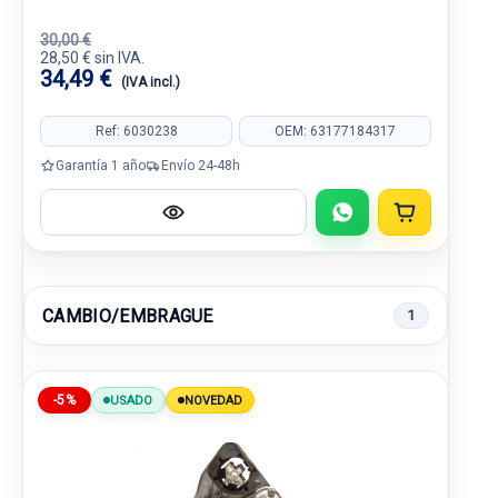
30,00 €
28,50 € sin IVA.
34,49 €
(IVA incl.)
Ref: 6030238
OEM: 63177184317
Garantía 1 año
Envío 24-48h
CAMBIO/EMBRAGUE
1
-5%
USADO
NOVEDAD