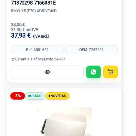
7137029S 7166381E
BMW X5 (E70) XDRIVE40D
33,00 €
31,35 € sin IVA.
37,93 €
(IVA incl.)
Ref: 6051622
OEM: 7267691
Garantía 1 año
Envío 24-48h
-5%
USADO
NOVEDAD