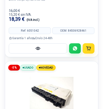
16,00 €
15,20 € sin IVA.
18,39 €
(IVA incl.)
Ref: 6051042
OEM: 84506928461
Garantía 1 año
Envío 24-48h
-5%
USADO
NOVEDAD