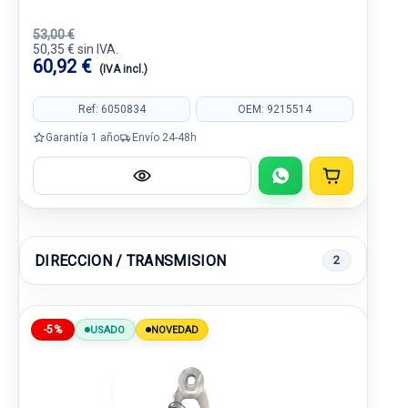
53,00 €
50,35 € sin IVA.
60,92 €
(IVA incl.)
Ref: 6050834
OEM: 9215514
Garantía 1 año
Envío 24-48h
DIRECCION / TRANSMISION
2
-5%
USADO
NOVEDAD