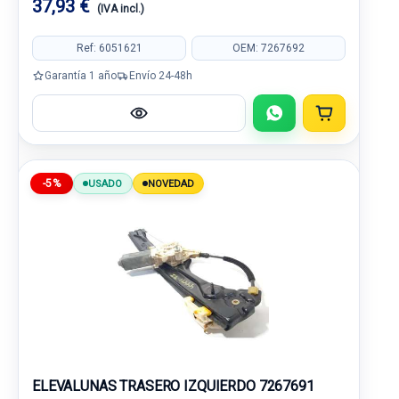
37,93 €
(IVA incl.)
Ref: 6051621
OEM: 7267692
Garantía 1 año
Envío 24-48h
-5%
USADO
NOVEDAD
ELEVALUNAS TRASERO IZQUIERDO 7267691