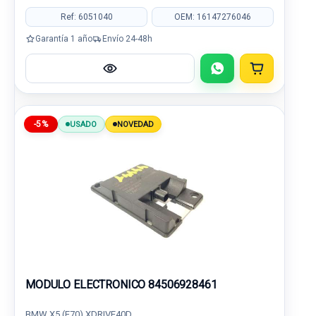
Ref: 6051040
OEM: 16147276046
Garantía 1 año
Envío 24-48h
-5%
USADO
NOVEDAD
MODULO ELECTRONICO 84506928461
BMW X5 (E70) XDRIVE40D