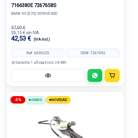
7166380E 7267658S
BMW X5 (E70) XDRIVE40D
37,00 €
35,15 € sin IVA.
42,53 €
(IVA incl.)
Ref: 6030225
OEM: 7267692
Garantía 1 año
Envío 24-48h
-5%
USADO
NOVEDAD