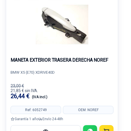
MANETA EXTERIOR TRASERA DERECHA NOREF
BMW X5 (E70) XDRIVE40D
23,00 €
21,85 € sin IVA.
26,44 €
(IVA incl.)
Ref: 6052749
OEM: NOREF
Garantía 1 año
Envío 24-48h