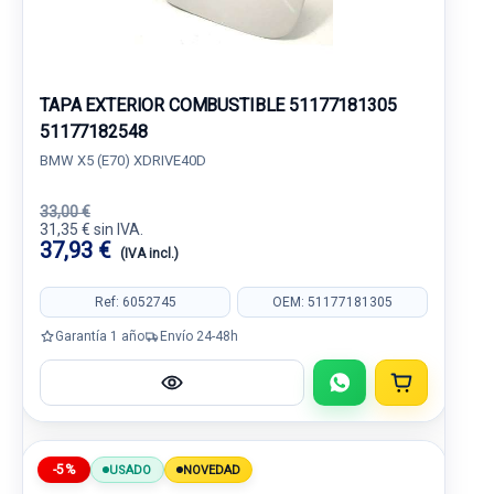
TAPA EXTERIOR COMBUSTIBLE 51177181305
51177182548
BMW X5 (E70) XDRIVE40D
33,00 €
31,35 € sin IVA.
37,93 €
(IVA incl.)
Ref: 6052745
OEM: 51177181305
Garantía 1 año
Envío 24-48h
-5%
USADO
NOVEDAD