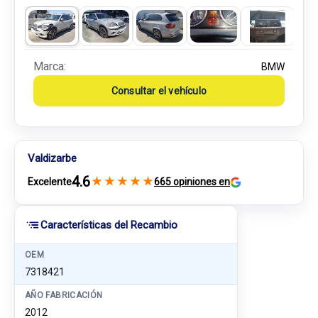
Marca:
BMW
Consultar el vehículo
Valdizarbe
4.6
★
★
★
★
★
Excelente
665 opiniones en
Características del Recambio
OEM
7318421
AÑO FABRICACIÓN
2012