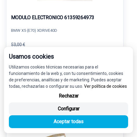
MODULO ELECTRONICO 61359264973
BMW X5 (E70) XDRIVE40D
53,00 €
50,35 € sin IVA.
60,92 €
Usamos cookies
(IVA incl.)
Utilizamos cookies técnicas necesarias para el
Ref: 6051044
OEM: 61359264973
funcionamiento de la web y, con tu consentimiento, cookies
Garantía 1 año
Envío 24-48h
de preferencias, analíticas y de marketing. Puedes aceptar
todas, rechazarlas o configurar su uso.
Ver política de cookies
Rechazar
Configurar
-5%
USADO
NOVEDAD
Aceptar todas