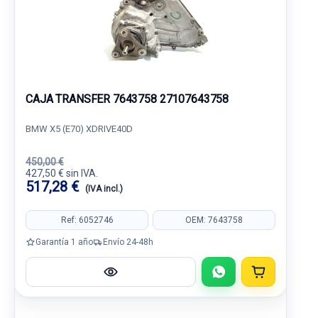
CAJA TRANSFER 7643758 27107643758
BMW X5 (E70) XDRIVE40D
450,00 €
427,50 € sin IVA.
517,28 €
(IVA incl.)
Ref: 6052746
OEM: 7643758
Garantía 1 año
Envío 24-48h