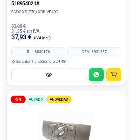
518954021A
BMW X5 (E70) XDRIVE40D
33,00 €
31,35 € sin IVA.
37,93 €
(IVA incl.)
Ref: 6030176
OEM: 6931687
Garantía 1 año
Envío 24-48h
-5%
USADO
NOVEDAD