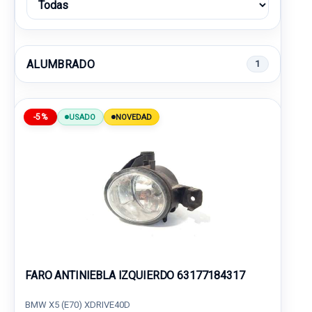
ALUMBRADO
1
-5%
USADO
NOVEDAD
FARO ANTINIEBLA IZQUIERDO 63177184317
BMW X5 (E70) XDRIVE40D