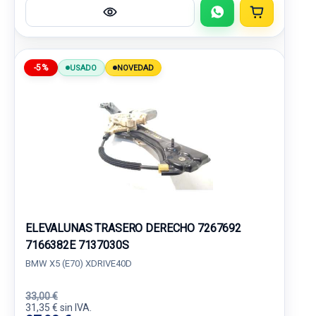
-5%
USADO
NOVEDAD
ELEVALUNAS TRASERO DERECHO 7267692
7166382E 7137030S
BMW X5 (E70) XDRIVE40D
33,00 €
31,35 € sin IVA.