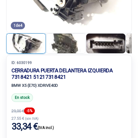
1
de
4
ID:
6030199
CERRADURA PUERTA DELANTERA IZQUIERDA
7318421 51217318421
BMW X5 (E70) XDRIVE40D
En stock
29,00 €
-5%
27.55 €
(sin IVA)
33,34 €
(IVA incl.)