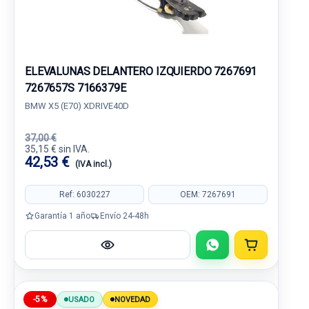
ELEVALUNAS DELANTERO IZQUIERDO 7267691
7267657S 7166379E
BMW X5 (E70) XDRIVE40D
37,00 €
35,15 € sin IVA.
42,53 €
(IVA incl.)
Ref: 6030227
OEM: 7267691
Garantía 1 año
Envío 24-48h
-5%
USADO
NOVEDAD