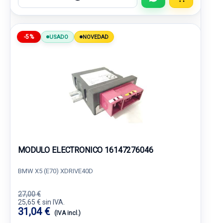
-5%
USADO
NOVEDAD
MODULO ELECTRONICO 16147276046
BMW X5 (E70) XDRIVE40D
27,00 €
25,65 € sin IVA.
31,04 €
(IVA incl.)