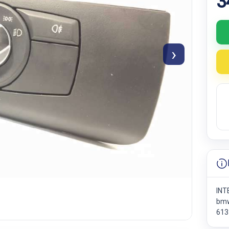
3
›
INT
bmw
613