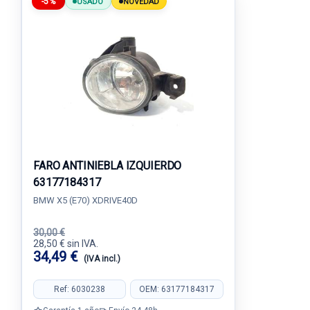
-5%
USADO
NOVEDAD
FARO ANTINIEBLA IZQUIERDO
63177184317
BMW X5 (E70) XDRIVE40D
30,00 €
28,50 € sin IVA.
34,49 €
(IVA incl.)
Ref: 6030238
OEM: 63177184317