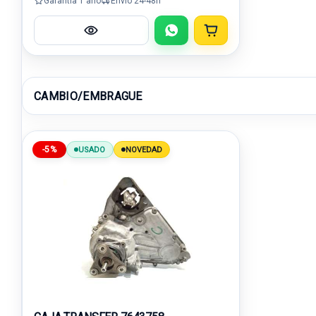
Garantía 1 año
Envío 24-48h
CAMBIO/EMBRAGUE
-5%
USADO
NOVEDAD