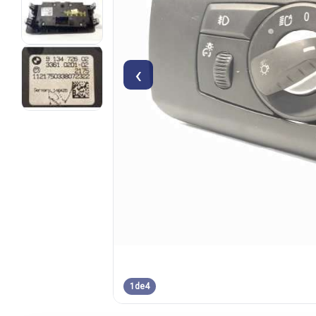
‹
1
de
4