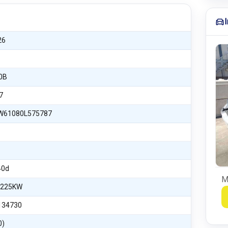
26
0B
7
61080L575787
40d
M
 225KW
134730
0)