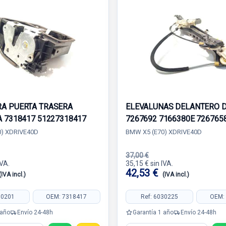
A PUERTA TRASERA
ELEVALUNAS DELANTERO 
A 7318417 51227318417
7267692 7166380E 726765
) XDRIVE40D
BMW X5 (E70) XDRIVE40D
37,00 €
IVA.
35,15 € sin IVA.
42,53 €
(IVA incl.)
(IVA incl.)
30201
OEM: 7318417
Ref: 6030225
OEM:
 año
Envío 24-48h
Garantía 1 año
Envío 24-48h