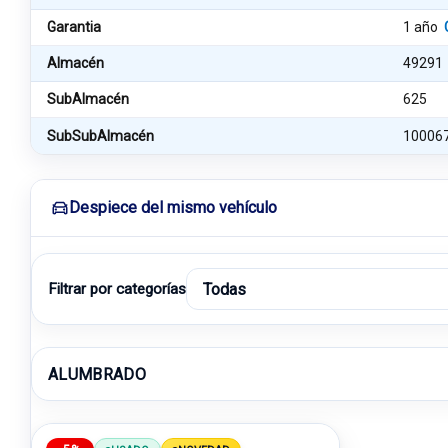
Garantia
1 año
Almacén
49291
SubAlmacén
625
SubSubAlmacén
10006
Despiece del mismo vehículo
Filtrar por categorías
ALUMBRADO