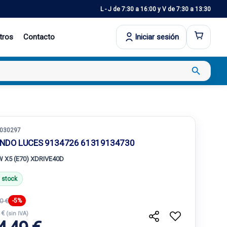
L - J de 7:30 a 16:00 y V de 7:30 a 13:30
tros
Contacto
Iniciar sesión
search
030297
NDO LUCES 9134726 61319134730
 X5 (E70) XDRIVE40D
 stock
0 €
-5%
 €
(sin IVA)