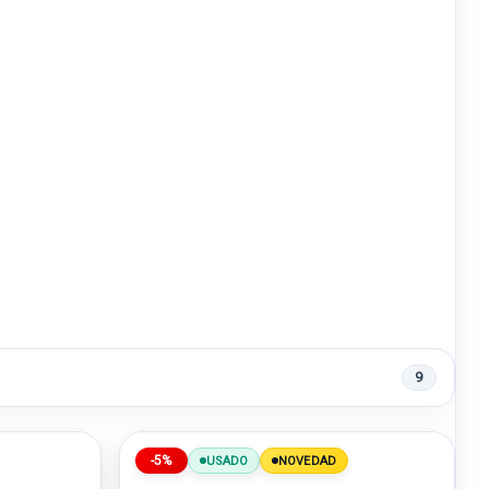
9
-5%
USADO
NOVEDAD