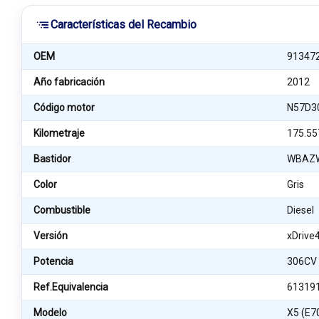
Características del Recambio
OEM
91347
Año fabricación
2012
Código motor
N57D3
Kilometraje
175.55
Bastidor
WBAZW
Color
Gris
Combustible
Diesel
Versión
xDrive
Potencia
306CV
Ref.Equivalencia
61319
Modelo
X5 (E7