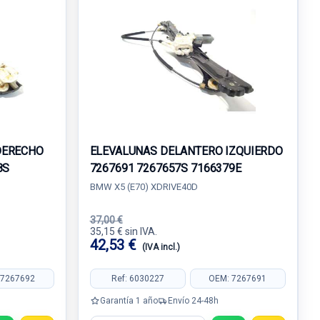
DERECHO
ELEVALUNAS DELANTERO IZQUIERDO
8S
7267691 7267657S 7166379E
BMW X5 (E70) XDRIVE40D
37,00 €
35,15 € sin IVA.
42,53 €
(IVA incl.)
 7267692
Ref: 6030227
OEM: 7267691
Garantía 1 año
Envío 24-48h