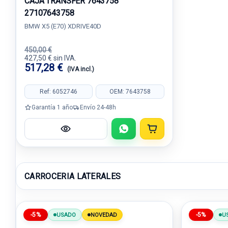
CAJA TRANSFER 7643758
27107643758
BMW X5 (E70) XDRIVE40D
450,00 €
427,50 € sin IVA.
517,28 €
(IVA incl.)
Ref: 6052746
OEM: 7643758
Garantía 1 año
Envío 24-48h
CARROCERIA LATERALES
-5%
-5%
USADO
NOVEDAD
U