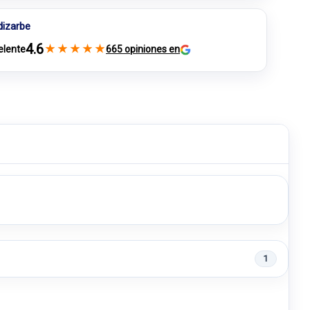
dizarbe
4.6
★
★
★
★
★
elente
665 opiniones en
1