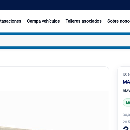
 tasaciones
Campa vehículos
Talleres asociados
Sobre noso
ID:
6
MA
BMW
En
30,0
28.5