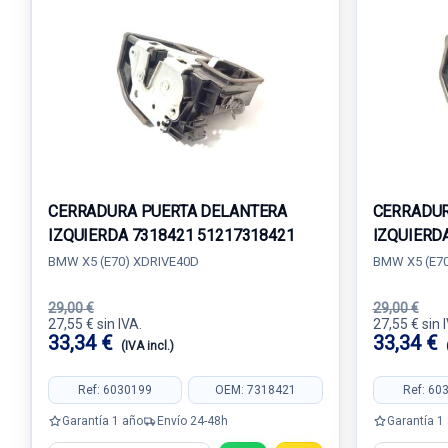
CERRADURA PUERTA DELANTERA
CERRADUR
IZQUIERDA 7318421 51217318421
IZQUIERD
BMW X5 (E70) XDRIVE40D
BMW X5 (E70
29,00 €
29,00 €
27,55 € sin IVA.
27,55 € sin 
33,34 €
33,34 €
(IVA incl.)
Ref: 6030199
OEM: 7318421
Ref: 60
Garantía 1 año
Envío 24-48h
Garantía 1