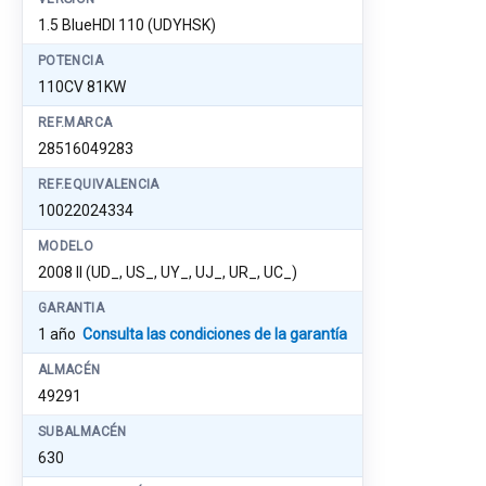
1.5 BlueHDI 110 (UDYHSK)
POTENCIA
110CV 81KW
REF.MARCA
28516049283
REF.EQUIVALENCIA
10022024334
MODELO
2008 II (UD_, US_, UY_, UJ_, UR_, UC_)
GARANTIA
1 año
Consulta las condiciones de la garantía
ALMACÉN
49291
SUBALMACÉN
630