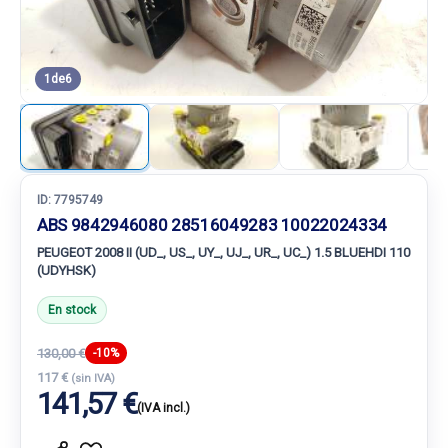
1
de
6
ID:
7795749
ABS 9842946080 28516049283 10022024334
PEUGEOT 2008 II (UD_, US_, UY_, UJ_, UR_, UC_) 1.5 BLUEHDI 110
(UDYHSK)
En stock
130,00 €
-10%
117 €
(sin IVA)
141,57 €
(IVA incl.)