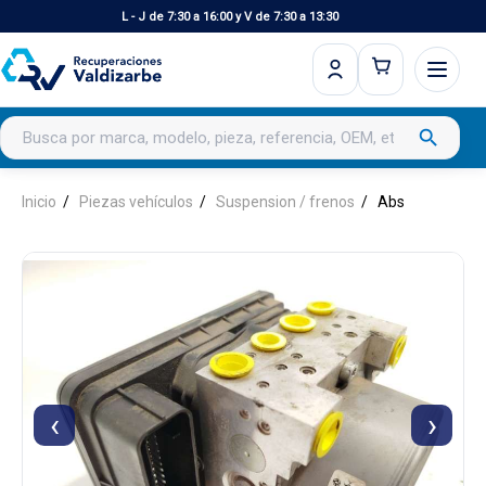
L - J de 7:30 a 16:00 y V de 7:30 a 13:30
Buscar productos
search
Inicio
Piezas vehículos
Suspension / frenos
Abs
‹
›