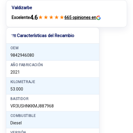
Valdizarbe
4.6
★
★
★
★
★
Excelente
665 opiniones en
Características del Recambio
OEM
9842946080
AÑO FABRICACIÓN
2021
KILOMETRAJE
53.000
BASTIDOR
VR3USHNKKMJ887968
COMBUSTIBLE
Diesel
VERSIÓN