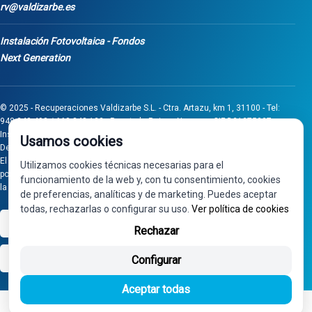
rv@valdizarbe.es
Instalación Fotovoltaica - Fondos
Next Generation
© 2025 - Recuperaciones Valdizarbe S.L. - Ctra. Artazu, km 1, 31100 - Tel:
948 340 498 / 668 848 123 - Puente la Reina - Navarra - CIF B31275837.
Inscrita en el Registro Mercantil de Navarra, Tomo 32, Folio 75, Hoja 525.
Usamos cookies
Desarrollado por
Seintosoft
El proyecto de inversión "0011-0558-2024-000008" ha sido subvencionado
Utilizamos cookies técnicas necesarias para el
por Gobierno de Navarra al amparo de la convocatoria de 2024 de Ayudas a
funcionamiento de la web y, con tu consentimiento, cookies
la inversión en pymes industriales
de preferencias, analíticas y de marketing. Puedes aceptar
todas, rechazarlas o configurar su uso.
Ver política de cookies
VISA
PayPal
Rechazar
bizum
Configurar
Aceptar todas