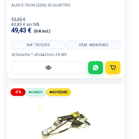
AUDI E-TRON (GEN) 50 QUATTRO
43,00 €
40,85 € sin IVA.
49,43 €
(IVA incl.)
Ref: 7876253
OEM: 4KE839462
Garantía 1 año
Envío 24-48h
-5%
USADO
NOVEDAD