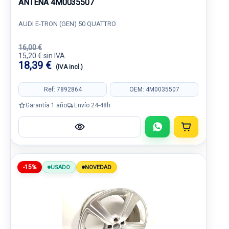
ANTENA 4M0035507
AUDI E-TRON (GEN) 50 QUATTRO
16,00 €
15,20 € sin IVA.
18,39 €
(IVA incl.)
Ref: 7892864
OEM: 4M0035507
Garantía 1 año
Envío 24-48h
-15%
USADO
NOVEDAD