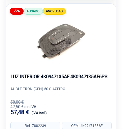
-5%
USADO
NOVEDAD
LUZ INTERIOR 4K0947135AE 4K0947135AE6PS
AUDI E-TRON (GEN) 50 QUATTRO
50,00 €
47,50 € sin IVA.
57,48 €
(IVA incl.)
Ref: 7882239
OEM: 4K0947135AE