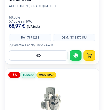
AUDI E-TRON (GEN) 50 QUATTRO
60,00 €
57,00 € sin IVA.
68,97 €
(IVA incl.)
Ref: 7876233
OEM: 4K1837015J
Garantía 1 año
Envío 24-48h
-5%
USADO
NOVEDAD