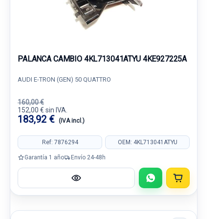
PALANCA CAMBIO 4KL713041ATYU 4KE927225A
AUDI E-TRON (GEN) 50 QUATTRO
160,00 €
152,00 € sin IVA.
183,92 €
(IVA incl.)
Ref: 7876294
OEM: 4KL713041ATYU
Garantía 1 año
Envío 24-48h