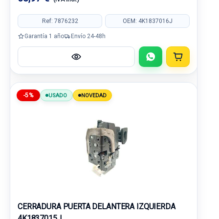
Ref: 7876232
OEM: 4K1837016J
Garantía 1 año
Envío 24-48h
-5%
USADO
NOVEDAD
CERRADURA PUERTA DELANTERA IZQUIERDA
4K1837015J