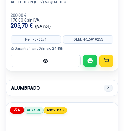
AUDI E-TRON (GEN) 50 QUATTRO
200,00 €
170,00 € sin IVA.
205,70 €
(IVA incl.)
Ref: 7876271
OEM: 4KE601025S
Garantía 1 año
Envío 24-48h
ALUMBRADO
2
-5%
USADO
NOVEDAD