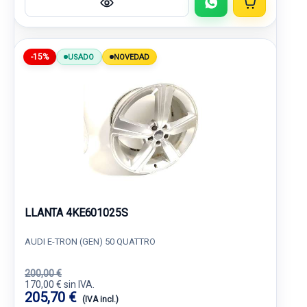
-15%
USADO
NOVEDAD
LLANTA 4KE601025S
AUDI E-TRON (GEN) 50 QUATTRO
200,00 €
170,00 € sin IVA.
205,70 €
(IVA incl.)