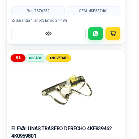
Ref: 7876252
OEM: 4KE837461
Garantía 1 año
Envío 24-48h
-5%
USADO
NOVEDAD
ELEVALUNAS TRASERO DERECHO 4KE839462
4K0959801