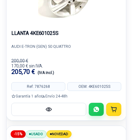
LLANTA 4KE601025S
AUDI E-TRON (GEN) 50 QUATTRO
200,00 €
170,00 € sin IVA.
205,70 €
(IVA incl.)
Ref: 7876268
OEM: 4KE601025S
Garantía 1 año
Envío 24-48h
-15%
USADO
NOVEDAD