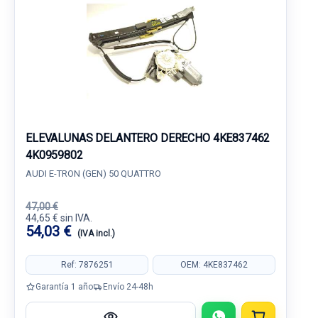
ELEVALUNAS DELANTERO DERECHO 4KE837462
4K0959802
AUDI E-TRON (GEN) 50 QUATTRO
47,00 €
44,65 € sin IVA.
54,03 €
(IVA incl.)
Ref: 7876251
OEM: 4KE837462
Garantía 1 año
Envío 24-48h