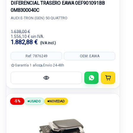
DIFERENCIAL TRASERO EAWA 0EF901091BB
0MB300040C
AUDI E-TRON (GEN) 50 QUATTRO
1.638,00 €
1.556,10 € sin IVA.
1.882,88 €
(IVA incl.)
Ref: 7876249
OEM: EAWA
Garantía 1 año
Envío 24-48h
-5%
USADO
NOVEDAD