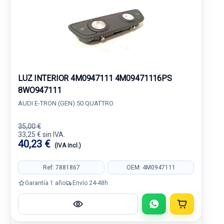
LUZ INTERIOR 4M0947111 4M09471116PS
8WO947111
AUDI E-TRON (GEN) 50 QUATTRO
35,00 €
33,25 € sin IVA.
40,23 €
(IVA incl.)
Ref: 7881867
OEM: 4M0947111
Garantía 1 año
Envío 24-48h