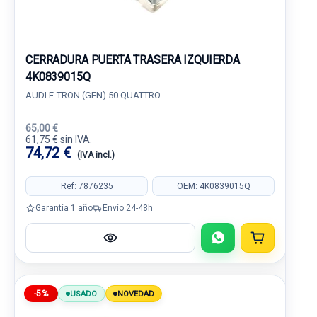
CERRADURA PUERTA TRASERA IZQUIERDA
4K0839015Q
AUDI E-TRON (GEN) 50 QUATTRO
65,00 €
61,75 € sin IVA.
74,72 €
(IVA incl.)
Ref: 7876235
OEM: 4K0839015Q
Garantía 1 año
Envío 24-48h
-5%
USADO
NOVEDAD