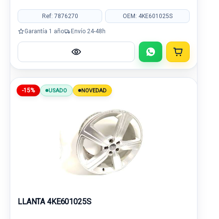
Ref: 7876270
OEM: 4KE601025S
Garantía 1 año
Envío 24-48h
-15%
USADO
NOVEDAD
LLANTA 4KE601025S