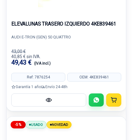
ELEVALUNAS TRASERO IZQUIERDO 4KE839461
AUDI E-TRON (GEN) 50 QUATTRO
43,00 €
40,85 € sin IVA.
49,43 €
(IVA incl.)
Ref: 7876254
OEM: 4KE839461
Garantía 1 año
Envío 24-48h
-5%
USADO
NOVEDAD