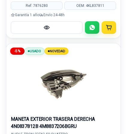
Ref: 7876280
OEM: 4KL837811
Garantía 1 año
Envío 24-48h
-5%
USADO
NOVEDAD
MANETA EXTERIOR TRASERA DERECHA
4N0837812B 4M8837206BGRU