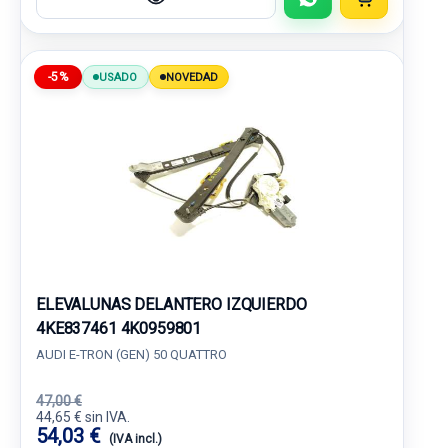
-5%
USADO
NOVEDAD
ELEVALUNAS DELANTERO IZQUIERDO
4KE837461 4K0959801
AUDI E-TRON (GEN) 50 QUATTRO
47,00 €
44,65 € sin IVA.
54,03 €
(IVA incl.)