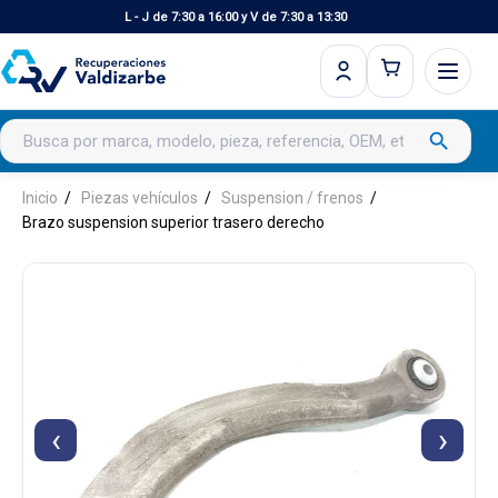
L - J de 7:30 a 16:00 y V de 7:30 a 13:30
Buscar productos
search
Inicio
Piezas vehículos
Suspension / frenos
Brazo suspension superior trasero derecho
‹
›