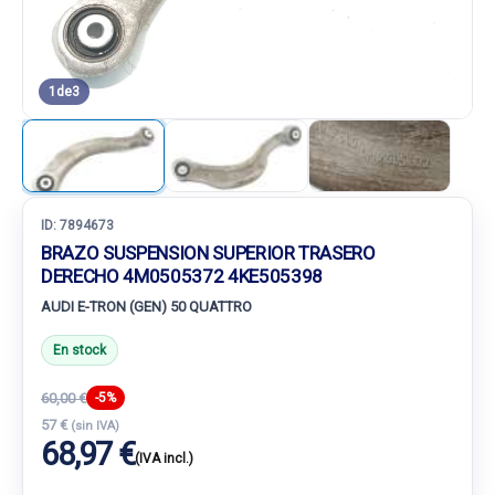
1
de
3
ID:
7894673
BRAZO SUSPENSION SUPERIOR TRASERO
DERECHO 4M0505372 4KE505398
AUDI E-TRON (GEN) 50 QUATTRO
En stock
60,00 €
-5%
57 €
(sin IVA)
68,97 €
(IVA incl.)