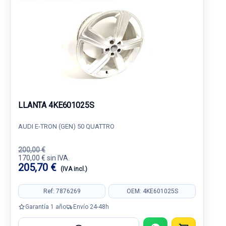
LLANTA 4KE601025S
AUDI E-TRON (GEN) 50 QUATTRO
200,00 €
170,00 € sin IVA.
205,70 €
(IVA incl.)
Ref: 7876269
OEM: 4KE601025S
Garantía 1 año
Envío 24-48h