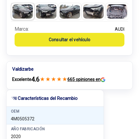
Marca:
AUDI
Consultar el vehículo
Valdizarbe
4.6
★
★
★
★
★
Excelente
665 opiniones en
Características del Recambio
OEM
4M0505372
AÑO FABRICACIÓN
2020