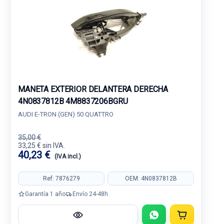
MANETA EXTERIOR DELANTERA DERECHA
4N0837812B 4M8837206BGRU
AUDI E-TRON (GEN) 50 QUATTRO
35,00 €
33,25 € sin IVA.
40,23 €
(IVA incl.)
Ref: 7876279
OEM: 4N0837812B
Garantía 1 año
Envío 24-48h