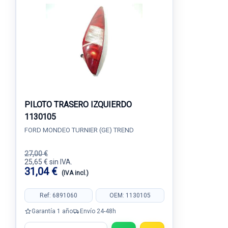
PILOTO TRASERO IZQUIERDO
1130105
FORD MONDEO TURNIER (GE) TREND
27,00 €
25,65 € sin IVA.
31,04 €
(IVA incl.)
Ref: 6891060
OEM: 1130105
Garantía 1 año
Envío 24-48h