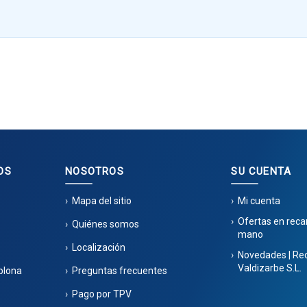
OS
NOSOTROS
SU CUENTA
Mapa del sitio
Mi cuenta
Ofertas en rec
Quiénes somos
mano
Localización
Novedades | Re
Valdizarbe S.L.
plona
Preguntas frecuentes
Pago por TPV