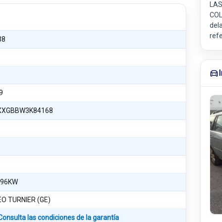
LAS
COL
del
ref
38
9
XXGBBW3K84168
 96KW
O TURNIER (GE)
Consulta las condiciones de la garantía