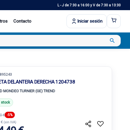
L - J de 7:30 a 16:00 y V de 7:30 a 13:30
tros
Contacto
Iniciar sesión
search
895243
ETA DELANTERA DERECHA 1204738
D MONDEO TURNIER (GE) TREND
 stock
0 €
-5%
 €
(sin IVA)