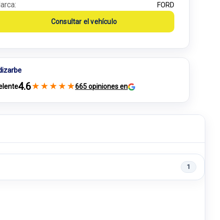
arca:
FORD
Consultar el vehículo
dizarbe
4.6
★
★
★
★
★
elente
665 opiniones en
1