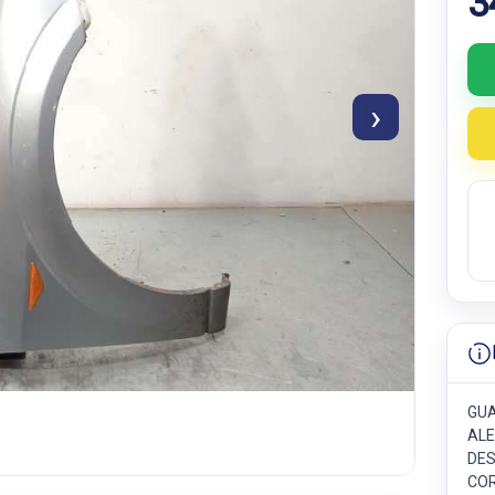
3
›
GUA
AL
DES
COR