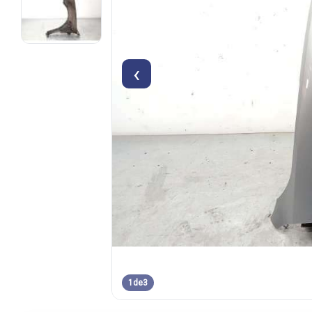
‹
1
de
3