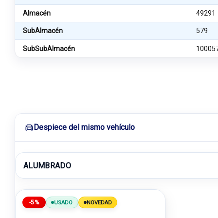
Almacén
49291
SubAlmacén
579
SubSubAlmacén
10005
Despiece del mismo vehículo
ALUMBRADO
-5%
USADO
NOVEDAD