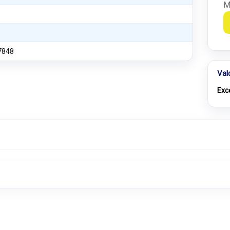
M
7848
Val
Exc