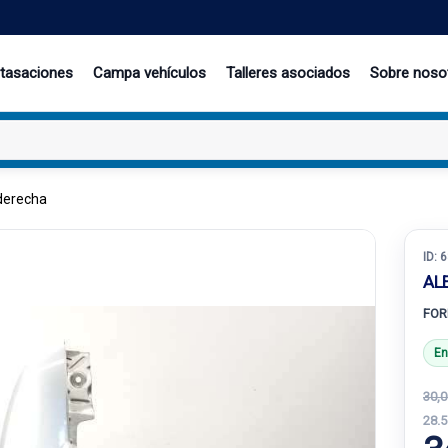
 tasaciones
Campa vehículos
Talleres asociados
Sobre noso
 derecha
ID:
6
AL
FOR
En
30,0
28.5