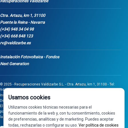
Recuperaciones Valdizarbe
Ctra. Artazu, km 1, 31100
Puente la Reina - Navarra
(+34) 948 34 04 98
(+34) 668 848 123
rv@valdizarbe.es
Instalación Fotovoltaica - Fondos
Next Generation
© 2025 - Recuperaciones Valdizarbe S.L. - Ctra. Artazu, km 1, 31100 - Tel:
948 340 498 / 668 848 123 - Puente la Reina - Navarra - CIF B31275837.
Inscrita en el Registro Mercantil de Navarra, Tomo 32, Folio 75, Hoja 525.
Usamos cookies
Desarrollado por
Seintosoft
El proyecto de inversión "0011-0558-2024-000008" ha sido subvencionado
Utilizamos cookies técnicas necesarias para el
por Gobierno de Navarra al amparo de la convocatoria de 2024 de Ayudas a
funcionamiento de la web y, con tu consentimiento, cookies
la inversión en pymes industriales
de preferencias, analíticas y de marketing. Puedes aceptar
todas, rechazarlas o configurar su uso.
Ver política de cookies