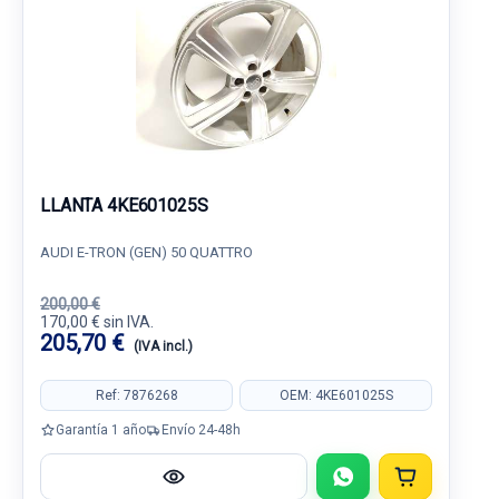
LLANTA 4KE601025S
AUDI E-TRON (GEN) 50 QUATTRO
200,00 €
170,00 € sin IVA.
205,70 €
(IVA incl.)
Ref: 7876268
OEM: 4KE601025S
Garantía 1 año
Envío 24-48h