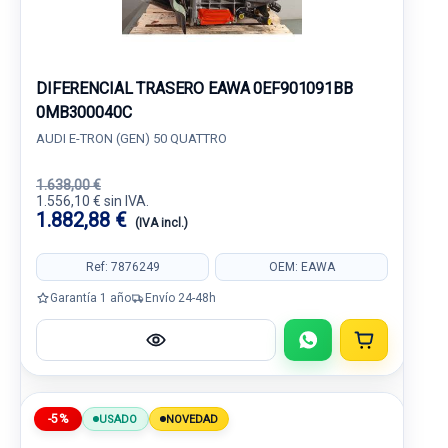
DIFERENCIAL TRASERO EAWA 0EF901091BB
0MB300040C
AUDI E-TRON (GEN) 50 QUATTRO
1.638,00 €
1.556,10 € sin IVA.
1.882,88 €
(IVA incl.)
Ref: 7876249
OEM: EAWA
Garantía 1 año
Envío 24-48h
-5%
USADO
NOVEDAD