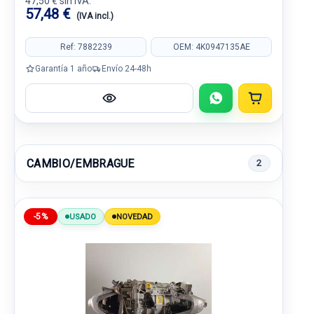
47,50 € sin IVA.
57,48 €
(IVA incl.)
Ref: 7882239
OEM: 4K0947135AE
Garantía 1 año
Envío 24-48h
CAMBIO/EMBRAGUE
2
-5%
USADO
NOVEDAD