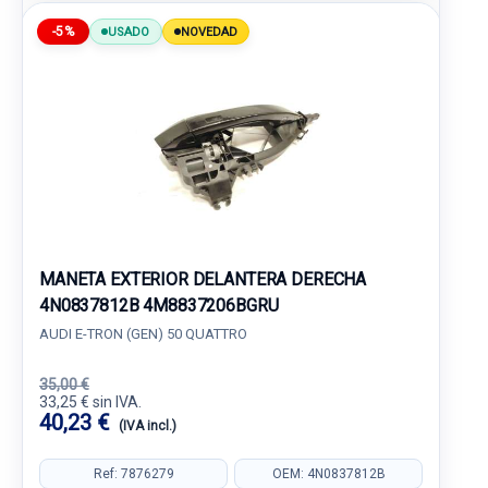
-5%
USADO
NOVEDAD
MANETA EXTERIOR DELANTERA DERECHA
4N0837812B 4M8837206BGRU
AUDI E-TRON (GEN) 50 QUATTRO
35,00 €
33,25 € sin IVA.
40,23 €
(IVA incl.)
Ref: 7876279
OEM: 4N0837812B