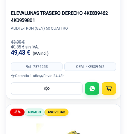
ELEVALUNAS TRASERO DERECHO 4KE839462
4K0959801
AUDI E-TRON (GEN) 50 QUATTRO
43,00 €
40,85 € sin IVA.
49,43 €
(IVA incl.)
Ref: 7876253
OEM: 4KE839462
Garantía 1 año
Envío 24-48h
-5%
USADO
NOVEDAD