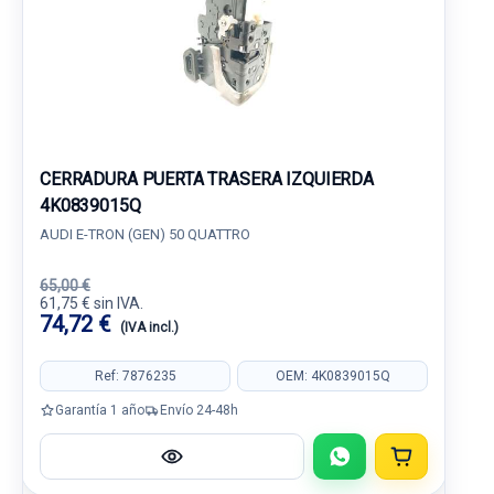
CERRADURA PUERTA TRASERA IZQUIERDA
4K0839015Q
AUDI E-TRON (GEN) 50 QUATTRO
65,00 €
61,75 € sin IVA.
74,72 €
(IVA incl.)
Ref: 7876235
OEM: 4K0839015Q
Garantía 1 año
Envío 24-48h