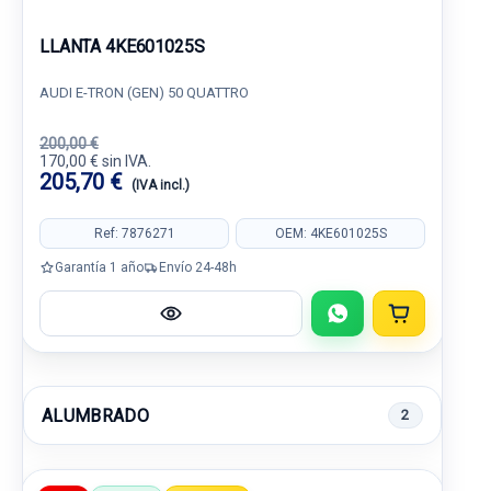
LLANTA 4KE601025S
AUDI E-TRON (GEN) 50 QUATTRO
200,00 €
170,00 € sin IVA.
205,70 €
(IVA incl.)
Ref: 7876271
OEM: 4KE601025S
Garantía 1 año
Envío 24-48h
ALUMBRADO
2