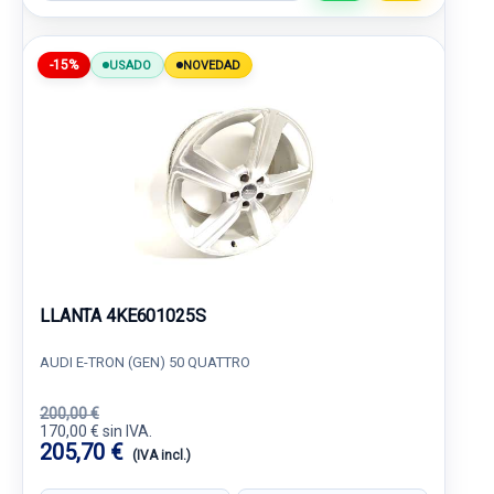
-15%
USADO
NOVEDAD
LLANTA 4KE601025S
AUDI E-TRON (GEN) 50 QUATTRO
200,00 €
170,00 € sin IVA.
205,70 €
(IVA incl.)