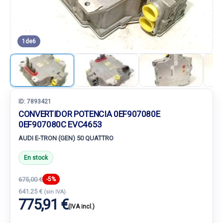
1
de
6
ID:
7893421
CONVERTIDOR POTENCIA 0EF907080E
0EF907080C EVC4653
AUDI E-TRON (GEN) 50 QUATTRO
En stock
675,00 €
-5%
641.25 €
(sin IVA)
775,91 €
(IVA incl.)