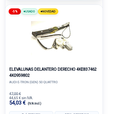
-5%
USADO
NOVEDAD
ELEVALUNAS DELANTERO DERECHO 4KE837462
4K0959802
AUDI E-TRON (GEN) 50 QUATTRO
47,00 €
44,65 € sin IVA.
54,03 €
(IVA incl.)