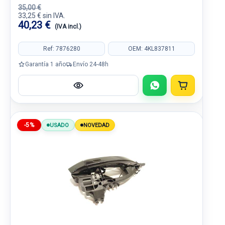
35,00 €
33,25 € sin IVA.
40,23 €
(IVA incl.)
Ref: 7876280
OEM: 4KL837811
Garantía 1 año
Envío 24-48h
-5%
USADO
NOVEDAD