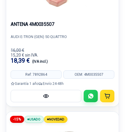
ANTENA 4M0035507
AUDI E-TRON (GEN) 50 QUATTRO
16,00 €
15,20 € sin IVA.
18,39 €
(IVA incl.)
Ref: 7892864
OEM: 4M0035507
Garantía 1 año
Envío 24-48h
-15%
USADO
NOVEDAD