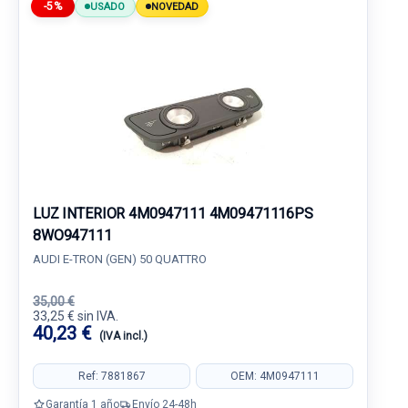
-5%
USADO
NOVEDAD
LUZ INTERIOR 4M0947111 4M09471116PS
8WO947111
AUDI E-TRON (GEN) 50 QUATTRO
35,00 €
33,25 € sin IVA.
40,23 €
(IVA incl.)
Ref: 7881867
OEM: 4M0947111
Garantía 1 año
Envío 24-48h