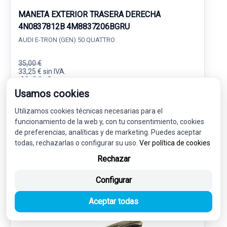
MANETA EXTERIOR TRASERA DERECHA
4N0837812B 4M8837206BGRU
AUDI E-TRON (GEN) 50 QUATTRO
35,00 €
33,25 € sin IVA.
40,23 €
(IVA incl.)
Usamos cookies
Ref: 7876282
OEM: 4N0837812B
Utilizamos cookies técnicas necesarias para el
Garantía 1 año
Envío 24-48h
funcionamiento de la web y, con tu consentimiento, cookies
de preferencias, analíticas y de marketing. Puedes aceptar
todas, rechazarlas o configurar su uso.
Ver política de cookies
Rechazar
Configurar
-5%
USADO
NOVEDAD
Aceptar todas