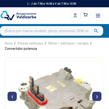
L - J de 7:30 a 16:00 y V de 7:30 a 13:30
Buscar productos
search
Inicio
Piezas vehículos
Motor / admision / escape
Convertidor potencia
‹
›