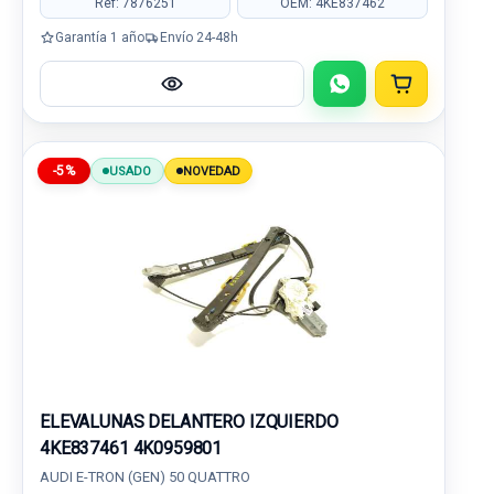
Ref: 7876251
OEM: 4KE837462
Garantía 1 año
Envío 24-48h
-5%
USADO
NOVEDAD
ELEVALUNAS DELANTERO IZQUIERDO
4KE837461 4K0959801
AUDI E-TRON (GEN) 50 QUATTRO