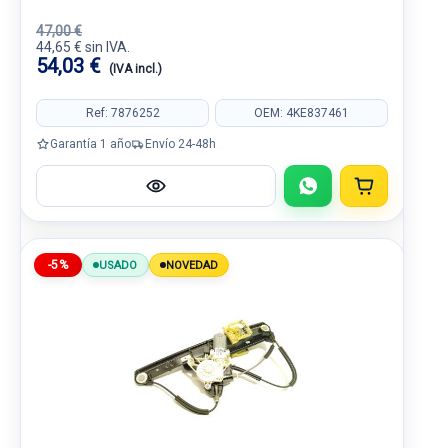
47,00 €
44,65 € sin IVA.
54,03 €
(IVA incl.)
Ref: 7876252
OEM: 4KE837461
Garantía 1 año
Envío 24-48h
-5%
USADO
NOVEDAD