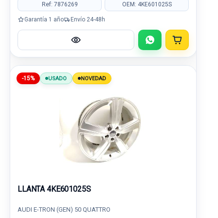
Ref: 7876269
OEM: 4KE601025S
Garantía 1 año
Envío 24-48h
-15%
USADO
NOVEDAD
LLANTA 4KE601025S
AUDI E-TRON (GEN) 50 QUATTRO