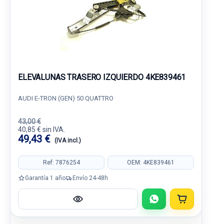
ELEVALUNAS TRASERO IZQUIERDO 4KE839461
AUDI E-TRON (GEN) 50 QUATTRO
43,00 €
40,85 € sin IVA.
49,43 €
(IVA incl.)
Ref: 7876254
OEM: 4KE839461
Garantía 1 año
Envío 24-48h