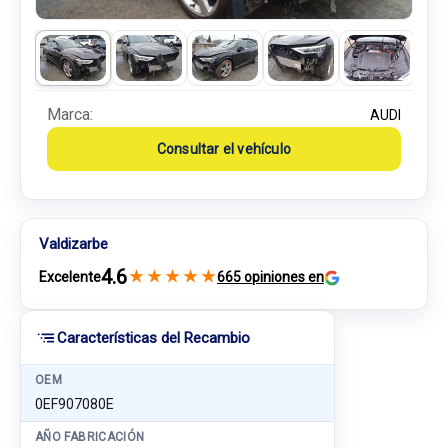
Marca:
AUDI
Consultar el vehículo
Valdizarbe
4.6
★
★
★
★
★
Excelente
665 opiniones en
Características del Recambio
OEM
0EF907080E
AÑO FABRICACIÓN