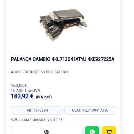
PALANCA CAMBIO 4KL713041ATYU 4KE927225A
AUDI E-TRON (GEN) 50 QUATTRO
160,00 €
152,00 € sin IVA.
183,92 €
(IVA incl.)
Ref: 7876294
OEM: 4KL713041ATYU
Garantía 1 año
Envío 24-48h