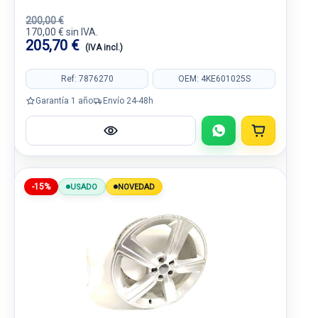
200,00 €
170,00 € sin IVA.
205,70 €
(IVA incl.)
Ref: 7876270
OEM: 4KE601025S
Garantía 1 año
Envío 24-48h
-15%
USADO
NOVEDAD