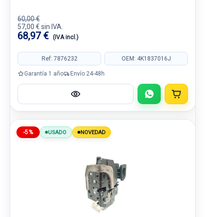
60,00 €
57,00 € sin IVA.
68,97 €
(IVA incl.)
Ref: 7876232
OEM: 4K1837016J
Garantía 1 año
Envío 24-48h
-5%
USADO
NOVEDAD