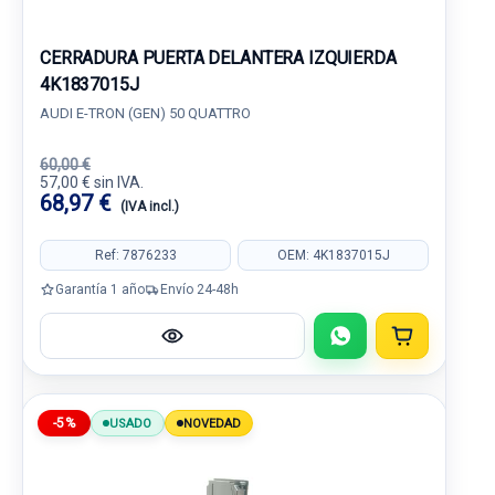
CERRADURA PUERTA DELANTERA IZQUIERDA
4K1837015J
AUDI E-TRON (GEN) 50 QUATTRO
60,00 €
57,00 € sin IVA.
68,97 €
(IVA incl.)
Ref: 7876233
OEM: 4K1837015J
Garantía 1 año
Envío 24-48h
-5%
USADO
NOVEDAD