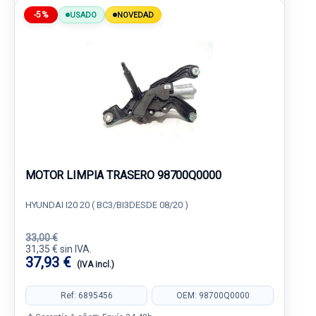
-5%
USADO
NOVEDAD
MOTOR LIMPIA TRASERO 98700Q0000
HYUNDAI I20 20 ( BC3/BI3DESDE 08/20 )
33,00 €
31,35 € sin IVA.
37,93 €
(IVA incl.)
Ref: 6895456
OEM: 98700Q0000