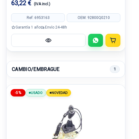
63,22 €
(IVA incl.)
Ref: 6953163
OEM: 92800Q0210
Garantía 1 año
Envío 24-48h
CAMBIO/EMBRAGUE
1
-5%
USADO
NOVEDAD