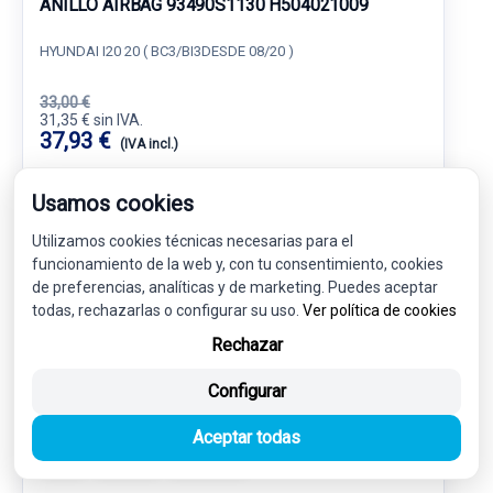
ANILLO AIRBAG 93490S1130 H504021009
HYUNDAI I20 20 ( BC3/BI3DESDE 08/20 )
33,00 €
31,35 € sin IVA.
37,93 €
(IVA incl.)
Ref: 6898133
OEM: 93490S1130
Usamos cookies
Garantía 1 año
Envío 24-48h
Utilizamos cookies técnicas necesarias para el
funcionamiento de la web y, con tu consentimiento, cookies
de preferencias, analíticas y de marketing. Puedes aceptar
todas, rechazarlas o configurar su uso.
Ver política de cookies
Rechazar
INTERIOR
2
Configurar
Aceptar todas
-5%
USADO
NOVEDAD