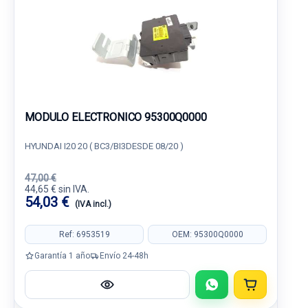
MODULO ELECTRONICO 95300Q0000
HYUNDAI I20 20 ( BC3/BI3DESDE 08/20 )
47,00 €
44,65 € sin IVA.
54,03 €
(IVA incl.)
Ref: 6953519
OEM: 95300Q0000
Garantía 1 año
Envío 24-48h