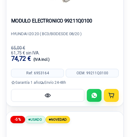
MODULO ELECTRONICO 99211Q0100
HYUNDAI I20 20 ( BC3/BI3DESDE 08/20 )
65,00 €
61,75 € sin IVA.
74,72 €
(IVA incl.)
Ref: 6953164
OEM: 99211Q0100
Garantía 1 año
Envío 24-48h
-5%
USADO
NOVEDAD