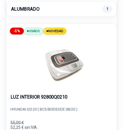
ALUMBRADO
1
-5%
USADO
NOVEDAD
LUZ INTERIOR 92800Q0210
HYUNDAI I20 20 ( BC3/BI3DESDE 08/20 )
55,00 €
52,25 € sin IVA.