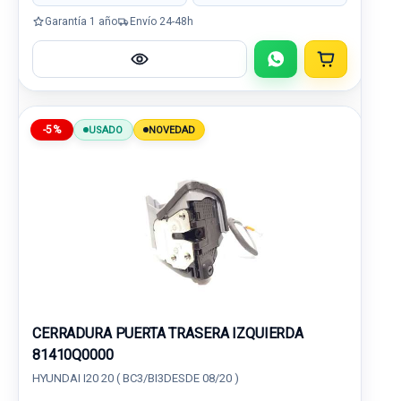
Garantía 1 año
Envío 24-48h
-5%
USADO
NOVEDAD
CERRADURA PUERTA TRASERA IZQUIERDA
81410Q0000
HYUNDAI I20 20 ( BC3/BI3DESDE 08/20 )