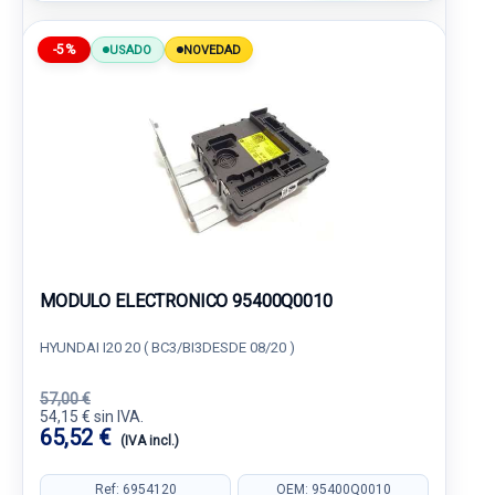
-5%
USADO
NOVEDAD
MODULO ELECTRONICO 95400Q0010
HYUNDAI I20 20 ( BC3/BI3DESDE 08/20 )
57,00 €
54,15 € sin IVA.
65,52 €
(IVA incl.)
Ref: 6954120
OEM: 95400Q0010