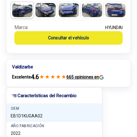
Marca:
HYUNDAI
Consultar el vehículo
Valdizarbe
4.6
★
★
★
★
★
Excelente
665 opiniones en
Características del Recambio
OEM
EB1D1KUGAA02
AÑO FABRICACIÓN
2022