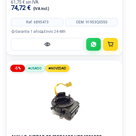
61,75 € sin IVA.
74,72 €
(IVA incl.)
Ref: 6895473
OEM: 91953Q0550
Garantía 1 año
Envío 24-48h
-5%
USADO
NOVEDAD