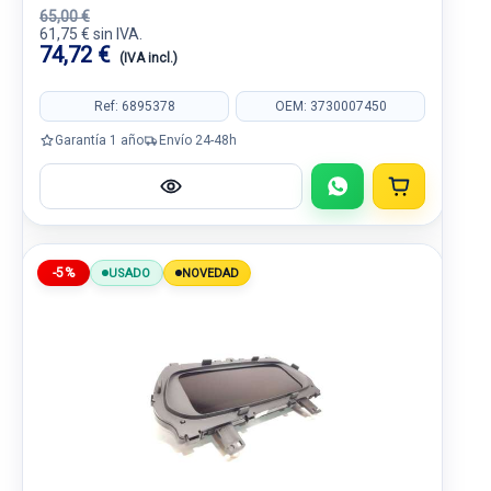
65,00 €
61,75 € sin IVA.
74,72 €
(IVA incl.)
Ref: 6895378
OEM: 3730007450
Garantía 1 año
Envío 24-48h
-5%
USADO
NOVEDAD