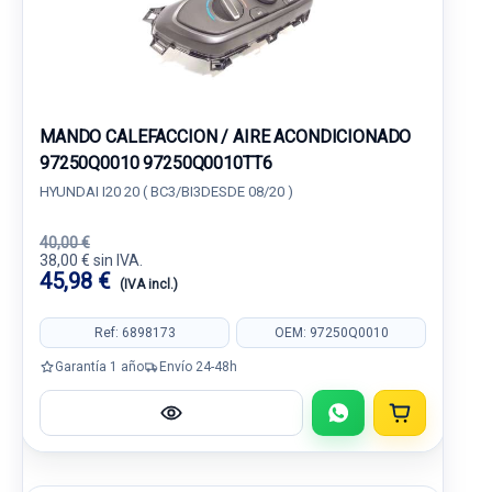
MANDO CALEFACCION / AIRE ACONDICIONADO
97250Q0010 97250Q0010TT6
HYUNDAI I20 20 ( BC3/BI3DESDE 08/20 )
40,00 €
38,00 € sin IVA.
45,98 €
(IVA incl.)
Ref: 6898173
OEM: 97250Q0010
Garantía 1 año
Envío 24-48h