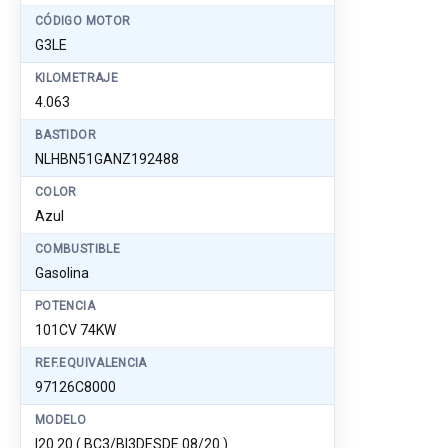
CÓDIGO MOTOR
G3LE
KILOMETRAJE
4.063
BASTIDOR
NLHBN51GANZ192488
COLOR
Azul
COMBUSTIBLE
Gasolina
POTENCIA
101CV 74KW
REF.EQUIVALENCIA
97126C8000
MODELO
I20 20 ( BC3/BI3DESDE 08/20 )