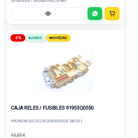
Garantía 1 año
Envío 24-48h
-5%
USADO
NOVEDAD
CAJA RELES / FUSIBLES 91953Q0550
HYUNDAI I20 20 ( BC3/BI3DESDE 08/20 )
65,00 €