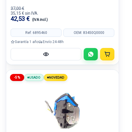
37,00 €
35,15 € sin IVA.
42,53 €
(IVA incl.)
Ref: 6895460
OEM: 83450Q0000
Garantía 1 año
Envío 24-48h
-5%
USADO
NOVEDAD