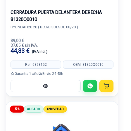
CERRADURA PUERTA DELANTERA DERECHA
81320Q0010
HYUNDAI I20 20 ( BC3/BI3DESDE 08/20 )
39,00 €
37,05 € sin IVA.
44,83 €
(IVA incl.)
Ref: 6898152
OEM: 81320Q0010
Garantía 1 año
Envío 24-48h
-5%
USADO
NOVEDAD