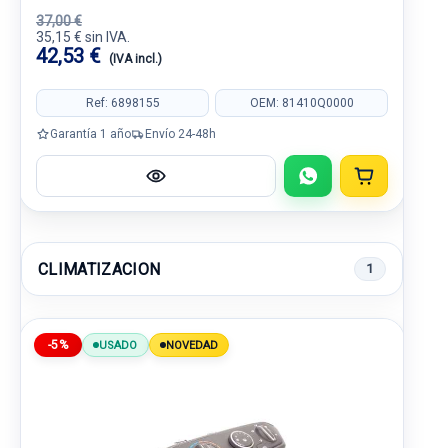
37,00 €
35,15 € sin IVA.
42,53 €
(IVA incl.)
Ref: 6898155
OEM: 81410Q0000
Garantía 1 año
Envío 24-48h
CLIMATIZACION
1
-5%
USADO
NOVEDAD