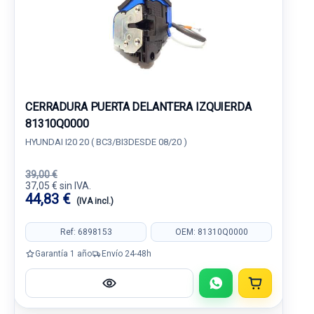
CERRADURA PUERTA DELANTERA IZQUIERDA
81310Q0000
HYUNDAI I20 20 ( BC3/BI3DESDE 08/20 )
39,00 €
37,05 € sin IVA.
44,83 €
(IVA incl.)
Ref: 6898153
OEM: 81310Q0000
Garantía 1 año
Envío 24-48h