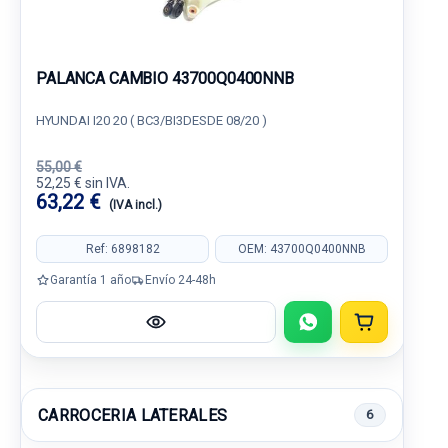
PALANCA CAMBIO 43700Q0400NNB
HYUNDAI I20 20 ( BC3/BI3DESDE 08/20 )
55,00 €
52,25 € sin IVA.
63,22 €
(IVA incl.)
Ref: 6898182
OEM: 43700Q0400NNB
Garantía 1 año
Envío 24-48h
CARROCERIA LATERALES
6