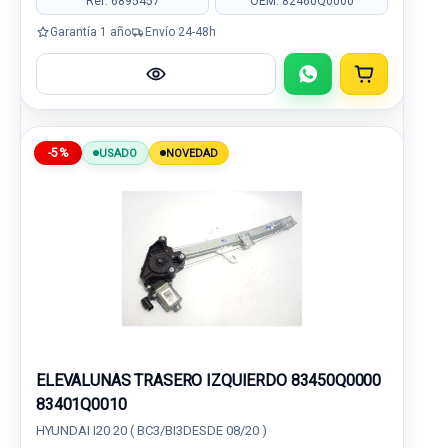
Ref: 6895457
OEM: 82460Q0000
Garantía 1 año
Envío 24-48h
-5%
USADO
NOVEDAD
ELEVALUNAS TRASERO IZQUIERDO 83450Q0000
83401Q0010
HYUNDAI I20 20 ( BC3/BI3DESDE 08/20 )