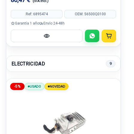
80,47 €
(IVA incl.)
Ref: 6895474
OEM: 56500Q0100
Garantía 1 año
Envío 24-48h
ELECTRICIDAD
9
-5%
USADO
NOVEDAD