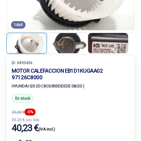
1
de
3
ID:
6895436
MOTOR CALEFACCION EB1D1KUGAA02
97126C8000
HYUNDAI I20 20 ( BC3/BI3DESDE 08/20 )
En stock
35,00 €
-5%
33.25 €
(sin IVA)
40,23 €
(IVA incl.)