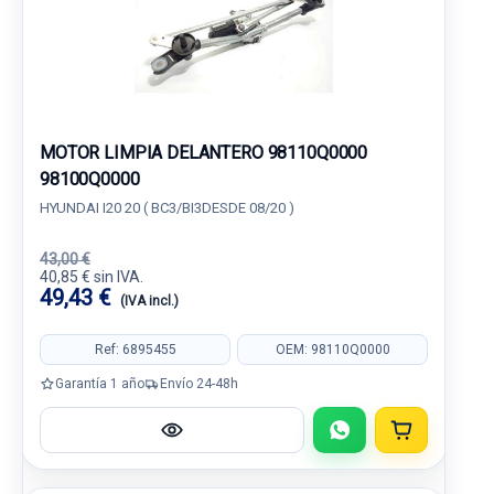
MOTOR LIMPIA DELANTERO 98110Q0000
98100Q0000
HYUNDAI I20 20 ( BC3/BI3DESDE 08/20 )
43,00 €
40,85 € sin IVA.
49,43 €
(IVA incl.)
Ref: 6895455
OEM: 98110Q0000
Garantía 1 año
Envío 24-48h