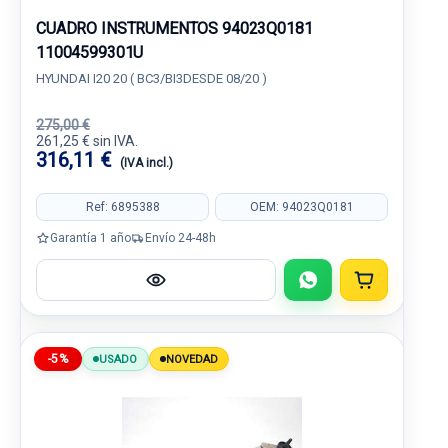
CUADRO INSTRUMENTOS 94023Q0181
11004599301U
HYUNDAI I20 20 ( BC3/BI3DESDE 08/20 )
275,00 €
261,25 € sin IVA.
316,11 €
(IVA incl.)
Ref: 6895388
OEM: 94023Q0181
Garantía 1 año
Envío 24-48h
-5%
USADO
NOVEDAD