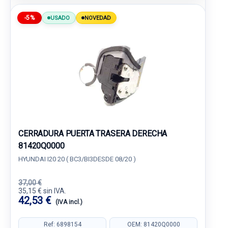
-5%
USADO
NOVEDAD
CERRADURA PUERTA TRASERA DERECHA
81420Q0000
HYUNDAI I20 20 ( BC3/BI3DESDE 08/20 )
37,00 €
35,15 € sin IVA.
42,53 €
(IVA incl.)
Ref: 6898154
OEM: 81420Q0000