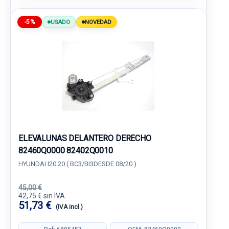
-5%
USADO
NOVEDAD
ELEVALUNAS DELANTERO DERECHO
82460Q0000 82402Q0010
HYUNDAI I20 20 ( BC3/BI3DESDE 08/20 )
45,00 €
42,75 € sin IVA.
51,73 €
(IVA incl.)