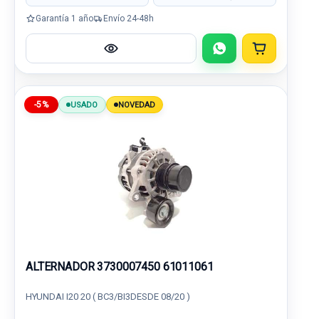
Garantía 1 año
Envío 24-48h
-5%
USADO
NOVEDAD
ALTERNADOR 3730007450 61011061
HYUNDAI I20 20 ( BC3/BI3DESDE 08/20 )