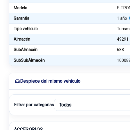
Modelo
E-TRON
Garantia
1 año
Tipo vehículo
Turism
Almacén
49291
SubAlmacén
688
SubSubAlmacén
10008
Despiece del mismo vehículo
Filtrar por categorías
ACCESORIOS