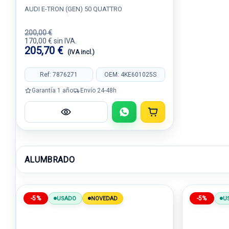
AUDI E-TRON (GEN) 50 QUATTRO
200,00 €
170,00 € sin IVA.
205,70 €
(IVA incl.)
Ref: 7876271
OEM: 4KE601025S
Garantía 1 año
Envío 24-48h
ALUMBRADO
-5%
-5%
USADO
NOVEDAD
U