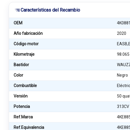
Características del Recambio
OEM
4K088
Año fabricación
2020
Código motor
EASB,
Kilometraje
98.065
Bastidor
WAUZZ
Color
Negro
Combustible
Eléctri
Versión
50 qua
Potencia
313CV
Ref.Marca
4KE88
Ref.Equivalencia
4KE88