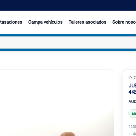
 tasaciones
Campa vehículos
Talleres asociados
Sobre noso
ID:
7
JU
4K
AUD
En
1200
114