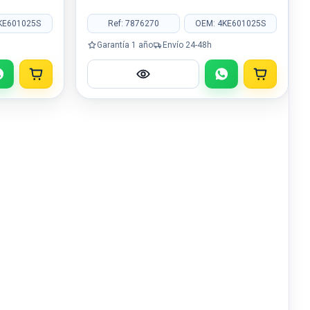
KE601025S
Ref: 7876270
OEM: 4KE601025S
Garantía 1 año
Envío 24-48h