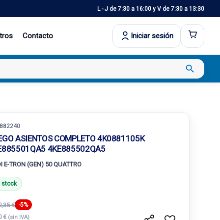
L - J de 7:30 a 16:00 y V de 7:30 a 13:30
tros
Contacto
Iniciar sesión
search
882240
EGO ASIENTOS COMPLETO 4K0881105K
E885501QA5 4KE885502QA5
I E-TRON (GEN) 50 QUATTRO
 stock
,35 €
-5%
0 €
(sin IVA)