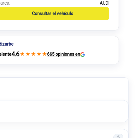
arca:
AUDI
Consultar el vehículo
dizarbe
4.6
★
★
★
★
★
elente
665 opiniones en
5