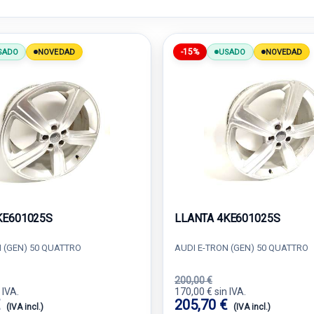
-15%
SADO
NOVEDAD
USADO
NOVEDAD
KE601025S
LLANTA 4KE601025S
 (GEN) 50 QUATTRO
AUDI E-TRON (GEN) 50 QUATTRO
200,00 €
 IVA.
170,00 € sin IVA.
€
205,70 €
(IVA incl.)
(IVA incl.)