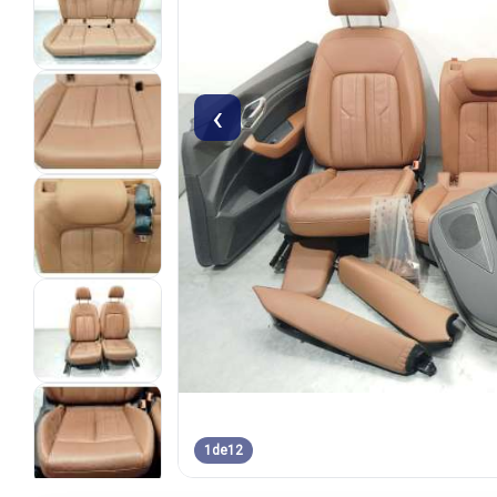
‹
1
de
12