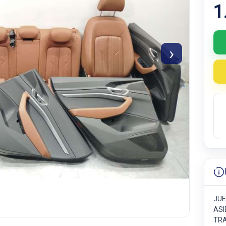
1
›
JUE
ASI
TRA