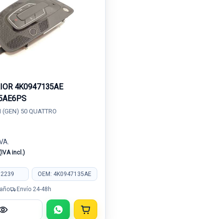
RIOR 4K0947135AE
5AE6PS
 (GEN) 50 QUATTRO
IVA.
(IVA incl.)
82239
OEM: 4K0947135AE
 año
Envío 24-48h