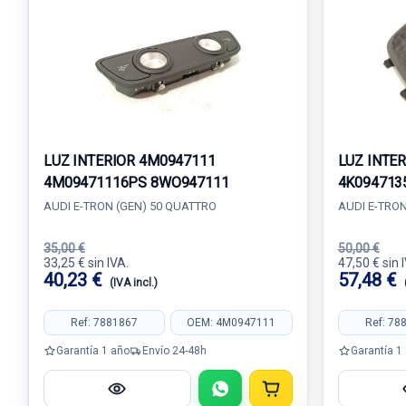
LUZ INTERIOR 4M0947111
LUZ INTE
4M09471116PS 8WO947111
4K094713
AUDI E-TRON (GEN) 50 QUATTRO
AUDI E-TRON
35,00 €
50,00 €
33,25 € sin IVA.
47,50 € sin 
40,23 €
57,48 €
(IVA incl.)
Ref: 7881867
OEM: 4M0947111
Ref: 78
Garantía 1 año
Envío 24-48h
Garantía 1