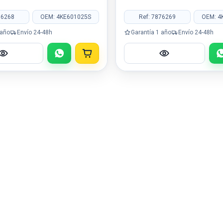
76268
OEM: 4KE601025S
Ref: 7876269
OEM: 4
 año
Envío 24-48h
Garantía 1 año
Envío 24-48h