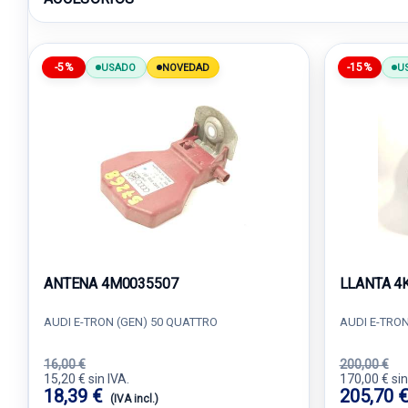
-5%
-15%
USADO
NOVEDAD
U
ANTENA 4M0035507
LLANTA 4
AUDI E-TRON (GEN) 50 QUATTRO
AUDI E-TRON
16,00 €
200,00 €
15,20 € sin IVA.
170,00 € sin
18,39 €
205,70 
(IVA incl.)