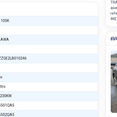
TRA
asi
ref
4KE
1105K
EAWA
ZGE2LB010246
co
ttro
 230KW
5501QA5
5502QA5