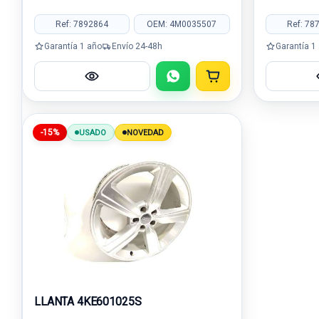
Ref: 7892864
OEM: 4M0035507
Ref: 78
Garantía 1 año
Envío 24-48h
Garantía 1
-15%
USADO
NOVEDAD
LLANTA 4KE601025S