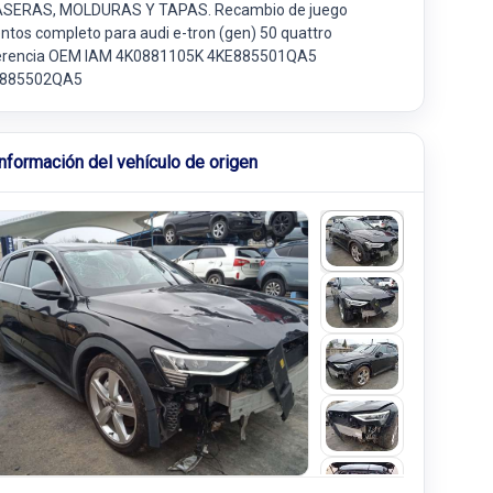
SERAS, MOLDURAS Y TAPAS. Recambio de juego
entos completo para audi e-tron (gen) 50 quattro
erencia OEM IAM 4K0881105K 4KE885501QA5
885502QA5
Información del vehículo de origen