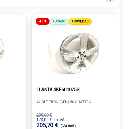
-15%
USADO
NOVEDAD
LLANTA 4KE601025S
AUDI E-TRON (GEN) 50 QUATTRO
200,00 €
170,00 € sin IVA.
205,70 €
(IVA incl.)