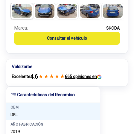
Marca:
SKODA
Consultar el vehículo
Valdizarbe
4.6
★
★
★
★
★
Excelente
665 opiniones en
Características del Recambio
OEM
DKL
AÑO FABRICACIÓN
2019