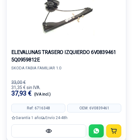
ELEVALUNAS TRASERO IZQUIERDO 6V0839461
5Q0959812E
SKODA FABIA FAMILIAR 1.0
33,00 €
31,35 € sin IVA.
37,93 €
(IVA incl.)
Ref: 6716348
OEM: 6V0839461
Garantía 1 año
Envío 24-48h