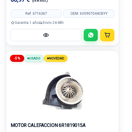
(IVA incl.)
Ref: 6716367
OEM: 6V0907044CBYY
Garantía 1 año
Envío 24-48h
-5%
USADO
NOVEDAD
MOTOR CALEFACCION 6R1819015A