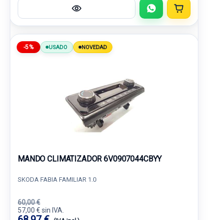
-5%
USADO
NOVEDAD
MANDO CLIMATIZADOR 6V0907044CBYY
SKODA FABIA FAMILIAR 1.0
60,00 €
57,00 € sin IVA.
68,97 €