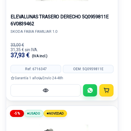
ELEVALUNAS TRASERO DERECHO 5Q0959811E
6V0839462
SKODA FABIA FAMILIAR 1.0
33,00 €
31,35 € sin IVA.
37,93 €
(IVA incl.)
Ref: 6716347
OEM: 5Q0959811E
Garantía 1 año
Envío 24-48h
-5%
USADO
NOVEDAD