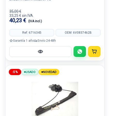
35,00 €
33,25 € sin IVA.
40,23 €
(IVA incl.)
Ref: 6716345
OEM: 6V0837462B
Garantía 1 año
Envío 24-48h
-5%
USADO
NOVEDAD