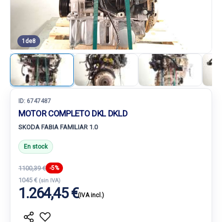
1
de
8
ID:
6747487
MOTOR COMPLETO DKL DKLD
SKODA FABIA FAMILIAR 1.0
En stock
1100,39 €
-5%
1045 €
(sin IVA)
1.264,45 €
(IVA incl.)