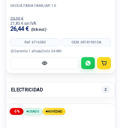
SKODA FABIA FAMILIAR 1.0
23,00 €
21,85 € sin IVA.
26,44 €
(IVA incl.)
Ref: 6716383
OEM: 6R1819015A
Garantía 1 año
Envío 24-48h
ELECTRICIDAD
2
-5%
USADO
NOVEDAD