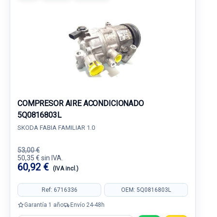
COMPRESOR AIRE ACONDICIONADO
5Q0816803L
SKODA FABIA FAMILIAR 1.0
53,00 €
50,35 € sin IVA.
60,92 €
(IVA incl.)
Ref: 6716336
OEM: 5Q0816803L
Garantía 1 año
Envío 24-48h