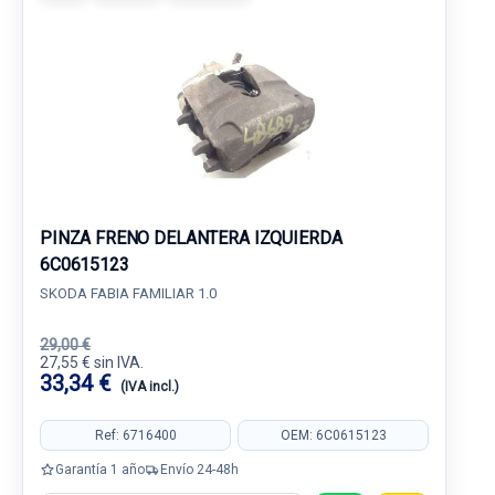
PINZA FRENO DELANTERA IZQUIERDA
6C0615123
SKODA FABIA FAMILIAR 1.0
29,00 €
27,55 € sin IVA.
33,34 €
(IVA incl.)
Ref: 6716400
OEM: 6C0615123
Garantía 1 año
Envío 24-48h