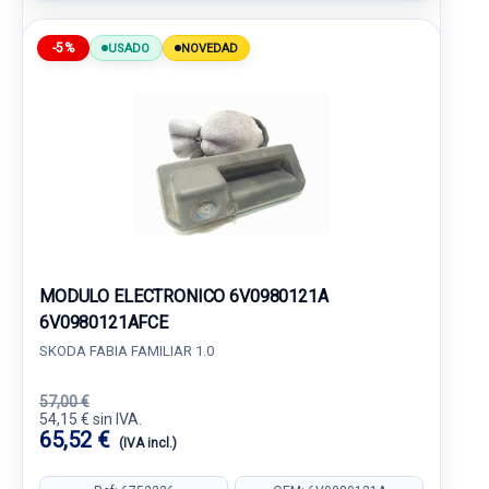
-5%
USADO
NOVEDAD
MODULO ELECTRONICO 6V0980121A
6V0980121AFCE
SKODA FABIA FAMILIAR 1.0
57,00 €
54,15 € sin IVA.
65,52 €
(IVA incl.)