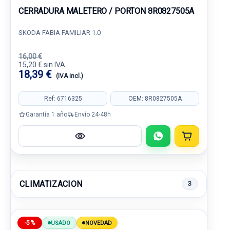
CERRADURA MALETERO / PORTON 8R0827505A
SKODA FABIA FAMILIAR 1.0
16,00 €
15,20 € sin IVA.
18,39 €
(IVA incl.)
Ref: 6716325
OEM: 8R0827505A
Garantía 1 año
Envío 24-48h
CLIMATIZACION
3
-5%
USADO
NOVEDAD