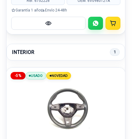
Ref: 6752226
OEM: 6V0980121A
Garantía 1 año
Envío 24-48h
INTERIOR
1
-5%
USADO
NOVEDAD