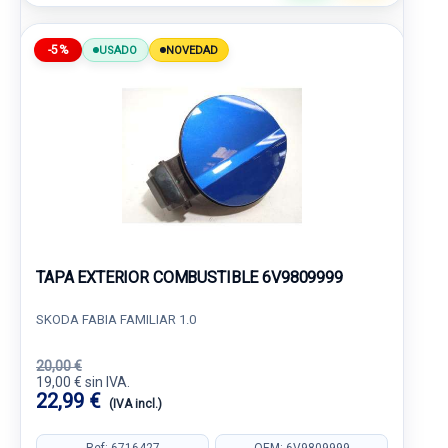
-5%
USADO
NOVEDAD
TAPA EXTERIOR COMBUSTIBLE 6V9809999
SKODA FABIA FAMILIAR 1.0
20,00 €
19,00 € sin IVA.
22,99 €
(IVA incl.)
Ref: 6716427
OEM: 6V9809999