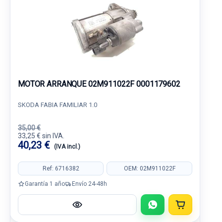
MOTOR ARRANQUE 02M911022F 0001179602
SKODA FABIA FAMILIAR 1.0
35,00 €
33,25 € sin IVA.
40,23 €
(IVA incl.)
Ref: 6716382
OEM: 02M911022F
Garantía 1 año
Envío 24-48h