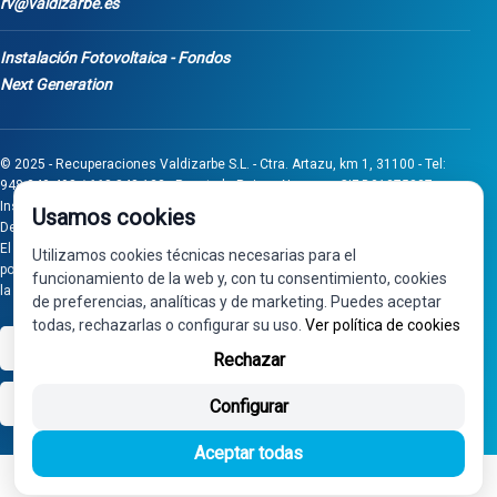
rv@valdizarbe.es
Instalación Fotovoltaica - Fondos
Next Generation
© 2025 - Recuperaciones Valdizarbe S.L. - Ctra. Artazu, km 1, 31100 - Tel:
948 340 498 / 668 848 123 - Puente la Reina - Navarra - CIF B31275837.
Inscrita en el Registro Mercantil de Navarra, Tomo 32, Folio 75, Hoja 525.
Usamos cookies
Desarrollado por
Seintosoft
El proyecto de inversión "0011-0558-2024-000008" ha sido subvencionado
Utilizamos cookies técnicas necesarias para el
por Gobierno de Navarra al amparo de la convocatoria de 2024 de Ayudas a
funcionamiento de la web y, con tu consentimiento, cookies
la inversión en pymes industriales
de preferencias, analíticas y de marketing. Puedes aceptar
todas, rechazarlas o configurar su uso.
Ver política de cookies
VISA
PayPal
Rechazar
bizum
Configurar
Aceptar todas