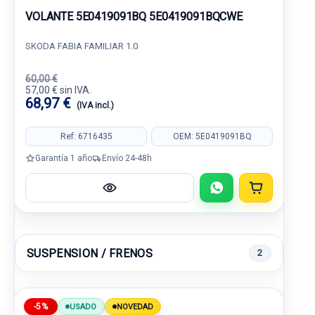
VOLANTE 5E0419091BQ 5E0419091BQCWE
SKODA FABIA FAMILIAR 1.0
60,00 €
57,00 € sin IVA.
68,97 €
(IVA incl.)
Ref: 6716435
OEM: 5E0419091BQ
Garantía 1 año
Envío 24-48h
SUSPENSION / FRENOS
2
-5%
USADO
NOVEDAD