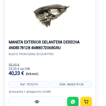
MANETA EXTERIOR DELANTERA DERECHA
4N0837812B 4M8837206BGRU
AUDI E-TRON (GEN) 50 QUATTRO
35,00 €
33,25 € sin IVA.
40,23 €
(IVA incl.)
Ref: 7876279
OEM: 4N0837812B
Garantía 1 año
Envío 24-48h