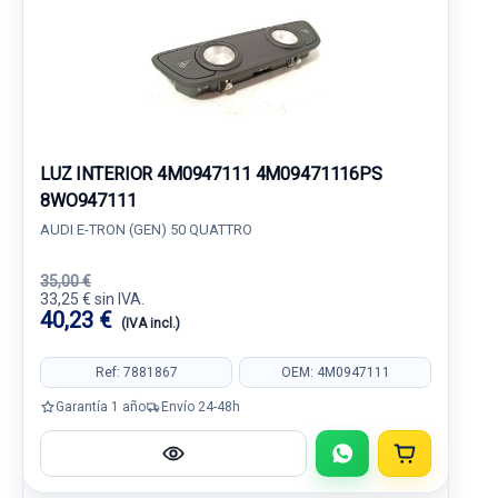
LUZ INTERIOR 4M0947111 4M09471116PS
8WO947111
AUDI E-TRON (GEN) 50 QUATTRO
35,00 €
33,25 € sin IVA.
40,23 €
(IVA incl.)
Ref: 7881867
OEM: 4M0947111
Garantía 1 año
Envío 24-48h