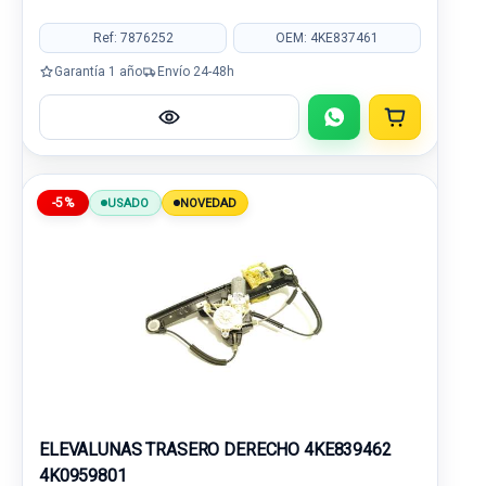
Ref: 7876252
OEM: 4KE837461
Garantía 1 año
Envío 24-48h
-5%
USADO
NOVEDAD
ELEVALUNAS TRASERO DERECHO 4KE839462
4K0959801