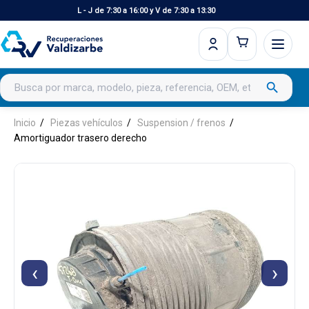
L - J de 7:30 a 16:00 y V de 7:30 a 13:30
Buscar productos
search
Inicio
Piezas vehículos
Suspension / frenos
Amortiguador trasero derecho
‹
›