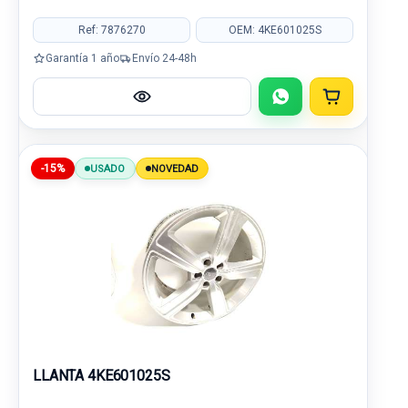
Ref: 7876270
OEM: 4KE601025S
Garantía 1 año
Envío 24-48h
-15%
USADO
NOVEDAD
LLANTA 4KE601025S