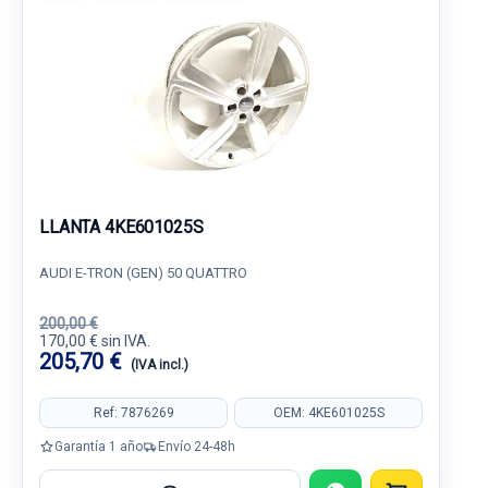
LLANTA 4KE601025S
AUDI E-TRON (GEN) 50 QUATTRO
200,00 €
170,00 € sin IVA.
205,70 €
(IVA incl.)
Ref: 7876269
OEM: 4KE601025S
Garantía 1 año
Envío 24-48h