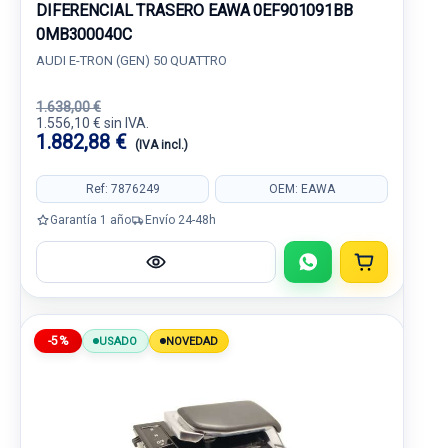
DIFERENCIAL TRASERO EAWA 0EF901091BB
0MB300040C
AUDI E-TRON (GEN) 50 QUATTRO
1.638,00 €
1.556,10 € sin IVA.
1.882,88 €
(IVA incl.)
Ref: 7876249
OEM: EAWA
Garantía 1 año
Envío 24-48h
-5%
USADO
NOVEDAD