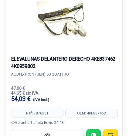
ELEVALUNAS DELANTERO DERECHO 4KE837462
4K0959802
AUDI E-TRON (GEN) 50 QUATTRO
47,00 €
44,65 € sin IVA.
54,03 €
(IVA incl.)
Ref: 7876251
OEM: 4KE837462
Garantía 1 año
Envío 24-48h