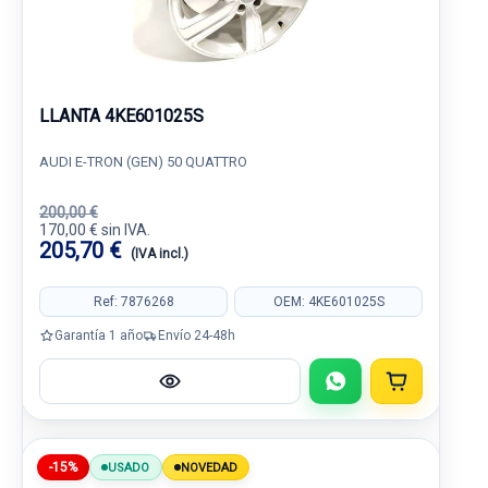
LLANTA 4KE601025S
AUDI E-TRON (GEN) 50 QUATTRO
200,00 €
170,00 € sin IVA.
205,70 €
(IVA incl.)
Ref: 7876268
OEM: 4KE601025S
Garantía 1 año
Envío 24-48h
-15%
USADO
NOVEDAD