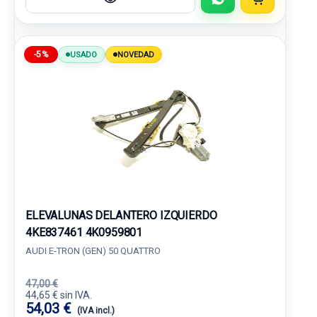
-5%
USADO
NOVEDAD
ELEVALUNAS DELANTERO IZQUIERDO
4KE837461 4K0959801
AUDI E-TRON (GEN) 50 QUATTRO
47,00 €
44,65 € sin IVA.
54,03 €
(IVA incl.)