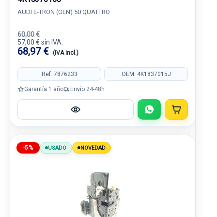
AUDI E-TRON (GEN) 50 QUATTRO
60,00 €
57,00 € sin IVA.
68,97 €
(IVA incl.)
Ref: 7876233
OEM: 4K1837015J
Garantía 1 año
Envío 24-48h
-5%
USADO
NOVEDAD