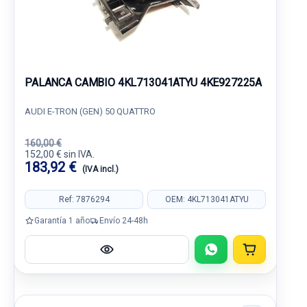
PALANCA CAMBIO 4KL713041ATYU 4KE927225A
AUDI E-TRON (GEN) 50 QUATTRO
160,00 €
152,00 € sin IVA.
183,92 €
(IVA incl.)
Ref: 7876294
OEM: 4KL713041ATYU
Garantía 1 año
Envío 24-48h