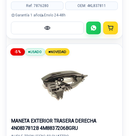
Ref: 7876280
OEM: 4KL837811
Garantía 1 año
Envío 24-48h
-5%
USADO
NOVEDAD
MANETA EXTERIOR TRASERA DERECHA
4N0837812B 4M8837206BGRU