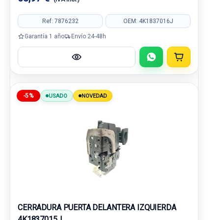
Ref: 7876232
OEM: 4K1837016J
Garantía 1 año
Envío 24-48h
-5%
USADO
NOVEDAD
CERRADURA PUERTA DELANTERA IZQUIERDA
4K1837015J