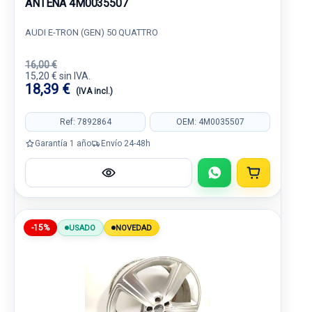
ANTENA 4M0035507
AUDI E-TRON (GEN) 50 QUATTRO
16,00 €
15,20 € sin IVA.
18,39 €
(IVA incl.)
Ref: 7892864
OEM: 4M0035507
Garantía 1 año
Envío 24-48h
-15%
USADO
NOVEDAD