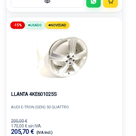
-15%
USADO
NOVEDAD
LLANTA 4KE601025S
AUDI E-TRON (GEN) 50 QUATTRO
200,00 €
170,00 € sin IVA.
205,70 €
(IVA incl.)