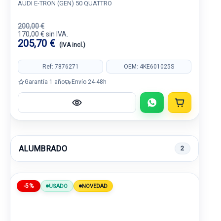
AUDI E-TRON (GEN) 50 QUATTRO
200,00 €
170,00 € sin IVA.
205,70 €
(IVA incl.)
Ref: 7876271
OEM: 4KE601025S
Garantía 1 año
Envío 24-48h
ALUMBRADO
2
-5%
USADO
NOVEDAD