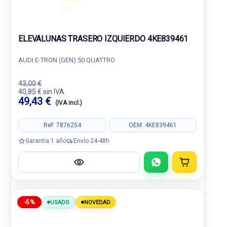
ELEVALUNAS TRASERO IZQUIERDO 4KE839461
AUDI E-TRON (GEN) 50 QUATTRO
43,00 €
40,85 € sin IVA.
49,43 €
(IVA incl.)
Ref: 7876254
OEM: 4KE839461
Garantía 1 año
Envío 24-48h
-5%
USADO
NOVEDAD