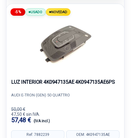
-5%
USADO
NOVEDAD
LUZ INTERIOR 4K0947135AE 4K0947135AE6PS
AUDI E-TRON (GEN) 50 QUATTRO
50,00 €
47,50 € sin IVA.
57,48 €
(IVA incl.)
Ref: 7882239
OEM: 4K0947135AE