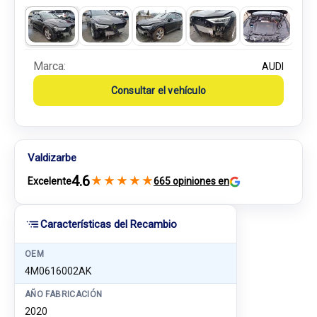
Marca:
AUDI
Consultar el vehículo
Valdizarbe
4.6
★
★
★
★
★
Excelente
665 opiniones en
Características del Recambio
OEM
4M0616002AK
AÑO FABRICACIÓN
2020