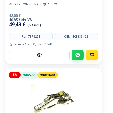
AUDI E-TRON (GEN) 50 QUATTRO
43,00 €
40,85 € sin IVA.
49,43 €
(IVA incl.)
Ref: 7876253
OEM: 4KE839462
Garantía 1 año
Envío 24-48h
-5%
USADO
NOVEDAD