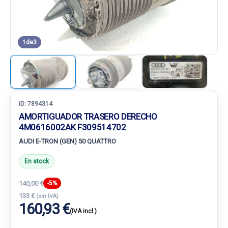
1
de
3
ID:
7894314
AMORTIGUADOR TRASERO DERECHO
4M0616002AK F309514702
AUDI E-TRON (GEN) 50 QUATTRO
En stock
140,00 €
-5%
133 €
(sin IVA)
160,93 €
(IVA incl.)