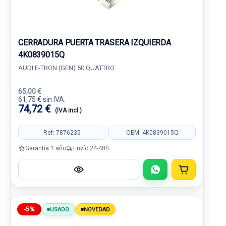
CERRADURA PUERTA TRASERA IZQUIERDA
4K0839015Q
AUDI E-TRON (GEN) 50 QUATTRO
65,00 €
61,75 € sin IVA.
74,72 €
(IVA incl.)
Ref: 7876235
OEM: 4K0839015Q
Garantía 1 año
Envío 24-48h
-5%
USADO
NOVEDAD