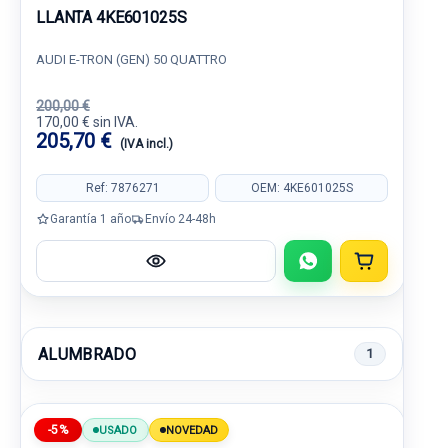
LLANTA 4KE601025S
AUDI E-TRON (GEN) 50 QUATTRO
200,00 €
170,00 € sin IVA.
205,70 €
(IVA incl.)
Ref: 7876271
OEM: 4KE601025S
Garantía 1 año
Envío 24-48h
ALUMBRADO
1
-5%
USADO
NOVEDAD