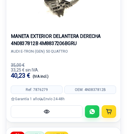
MANETA EXTERIOR DELANTERA DERECHA
4N0837812B 4M8837206BGRU
AUDI E-TRON (GEN) 50 QUATTRO
35,00 €
33,25 € sin IVA.
40,23 €
(IVA incl.)
Ref: 7876279
OEM: 4N0837812B
Garantía 1 año
Envío 24-48h