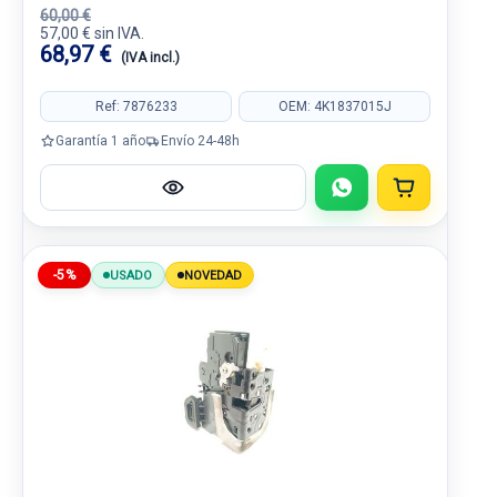
60,00 €
57,00 € sin IVA.
68,97 €
(IVA incl.)
Ref: 7876233
OEM: 4K1837015J
Garantía 1 año
Envío 24-48h
-5%
USADO
NOVEDAD