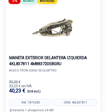
-5%
USADO
NOVEDAD
MANETA EXTERIOR DELANTERA IZQUIERDA
4KL837811 4M8837205BGRU
AUDI E-TRON (GEN) 50 QUATTRO
35,00 €
33,25 € sin IVA.
40,23 €
(IVA incl.)
Ref: 7876280
OEM: 4KL837811
Garantía 1 año
Envío 24-48h