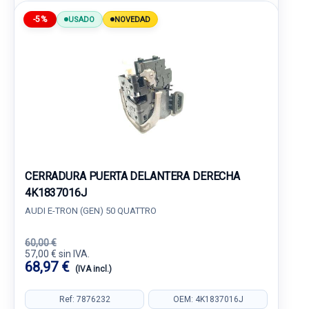
-5%
USADO
NOVEDAD
CERRADURA PUERTA DELANTERA DERECHA
4K1837016J
AUDI E-TRON (GEN) 50 QUATTRO
60,00 €
57,00 € sin IVA.
68,97 €
(IVA incl.)
Ref: 7876232
OEM: 4K1837016J