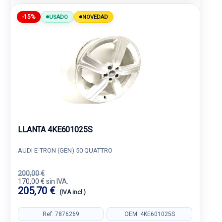
-15%
USADO
NOVEDAD
LLANTA 4KE601025S
AUDI E-TRON (GEN) 50 QUATTRO
200,00 €
170,00 € sin IVA.
205,70 €
(IVA incl.)
Ref: 7876269
OEM: 4KE601025S