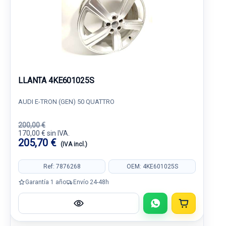
LLANTA 4KE601025S
AUDI E-TRON (GEN) 50 QUATTRO
200,00 €
170,00 € sin IVA.
205,70 €
(IVA incl.)
Ref: 7876268
OEM: 4KE601025S
Garantía 1 año
Envío 24-48h