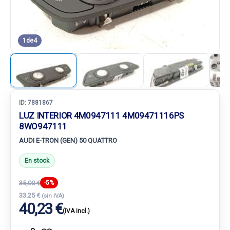
1
de
4
ID:
7881867
LUZ INTERIOR 4M0947111 4M09471116PS
8WO947111
AUDI E-TRON (GEN) 50 QUATTRO
En stock
35,00 €
-5%
33.25 €
(sin IVA)
40,23 €
(IVA incl.)