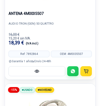
ANTENA 4M0035507
AUDI E-TRON (GEN) 50 QUATTRO
16,00 €
15,20 € sin IVA.
18,39 €
(IVA incl.)
Ref: 7892864
OEM: 4M0035507
Garantía 1 año
Envío 24-48h
-15%
USADO
NOVEDAD