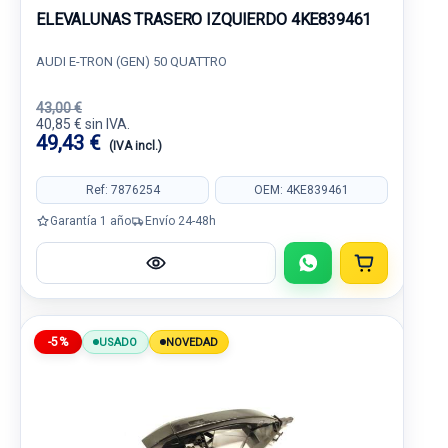
ELEVALUNAS TRASERO IZQUIERDO 4KE839461
AUDI E-TRON (GEN) 50 QUATTRO
43,00 €
40,85 € sin IVA.
49,43 €
(IVA incl.)
Ref: 7876254
OEM: 4KE839461
Garantía 1 año
Envío 24-48h
-5%
USADO
NOVEDAD