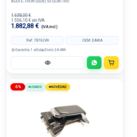
AUDI E-TRON (GEN) 50 QUATTRO
1.638,00 €
1.556,10 € sin IVA.
1.882,88 €
(IVA incl.)
Ref: 7876249
OEM: EAWA
Garantía 1 año
Envío 24-48h
-5%
USADO
NOVEDAD