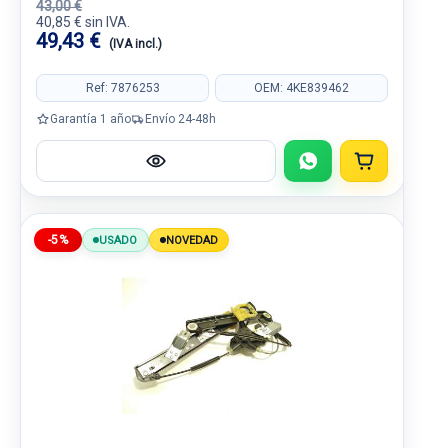
43,00 €
40,85 € sin IVA.
49,43 €
(IVA incl.)
Ref: 7876253
OEM: 4KE839462
Garantía 1 año
Envío 24-48h
-5%
USADO
NOVEDAD