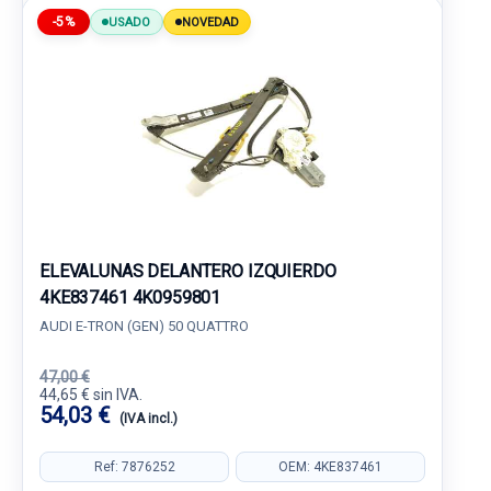
-5%
USADO
NOVEDAD
ELEVALUNAS DELANTERO IZQUIERDO
4KE837461 4K0959801
AUDI E-TRON (GEN) 50 QUATTRO
47,00 €
44,65 € sin IVA.
54,03 €
(IVA incl.)
Ref: 7876252
OEM: 4KE837461