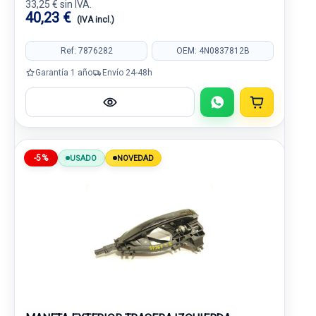
33,25 € sin IVA.
40,23 €
(IVA incl.)
Ref: 7876282
OEM: 4N0837812B
Garantía 1 año
Envío 24-48h
-5%
USADO
NOVEDAD