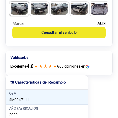
Marca:
AUDI
Consultar el vehículo
Valdizarbe
4.6
★
★
★
★
★
Excelente
665 opiniones en
Características del Recambio
OEM
4M0947111
AÑO FABRICACIÓN
2020