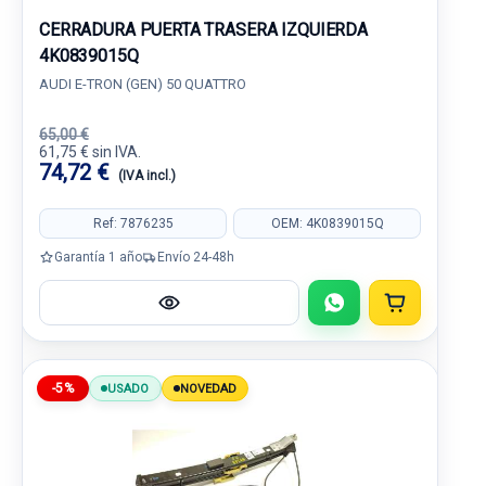
CERRADURA PUERTA TRASERA IZQUIERDA
4K0839015Q
AUDI E-TRON (GEN) 50 QUATTRO
65,00 €
61,75 € sin IVA.
74,72 €
(IVA incl.)
Ref: 7876235
OEM: 4K0839015Q
Garantía 1 año
Envío 24-48h
-5%
USADO
NOVEDAD