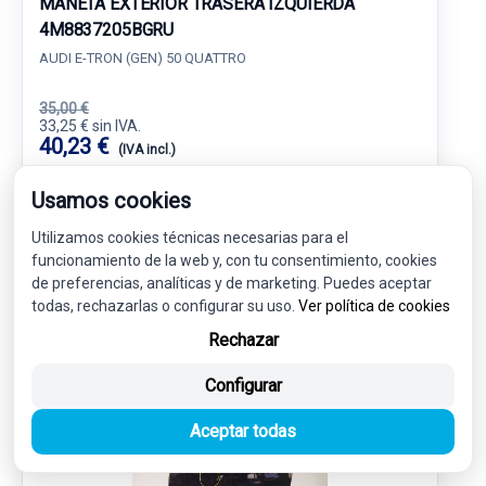
MANETA EXTERIOR TRASERA IZQUIERDA
4M8837205BGRU
AUDI E-TRON (GEN) 50 QUATTRO
35,00 €
33,25 € sin IVA.
40,23 €
(IVA incl.)
Usamos cookies
Ref: 7876283
OEM: 4M8837205BGRU
Garantía 1 año
Envío 24-48h
Utilizamos cookies técnicas necesarias para el
funcionamiento de la web y, con tu consentimiento, cookies
de preferencias, analíticas y de marketing. Puedes aceptar
todas, rechazarlas o configurar su uso.
Ver política de cookies
Rechazar
-5%
USADO
NOVEDAD
Configurar
Aceptar todas