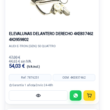
ELEVALUNAS DELANTERO DERECHO 4KE837462
4K0959802
AUDI E-TRON (GEN) 50 QUATTRO
47,00 €
44,65 € sin IVA.
54,03 €
(IVA incl.)
Ref: 7876251
OEM: 4KE837462
Garantía 1 año
Envío 24-48h