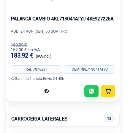
PALANCA CAMBIO 4KL713041ATYU 4KE927225A
AUDI E-TRON (GEN) 50 QUATTRO
160,00 €
152,00 € sin IVA.
183,92 €
(IVA incl.)
Ref: 7876294
OEM: 4KL713041ATYU
Garantía 1 año
Envío 24-48h
CARROCERIA LATERALES
13