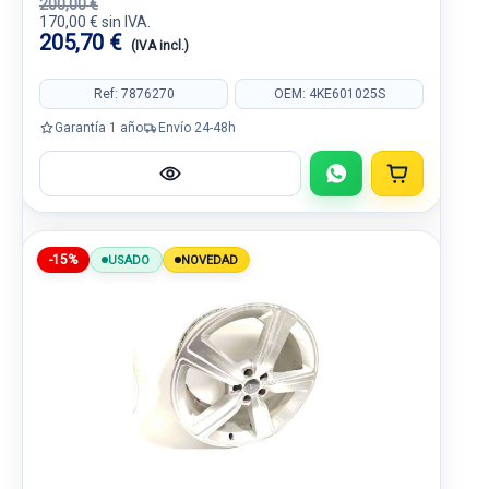
200,00 €
170,00 € sin IVA.
205,70 €
(IVA incl.)
Ref: 7876270
OEM: 4KE601025S
Garantía 1 año
Envío 24-48h
-15%
USADO
NOVEDAD