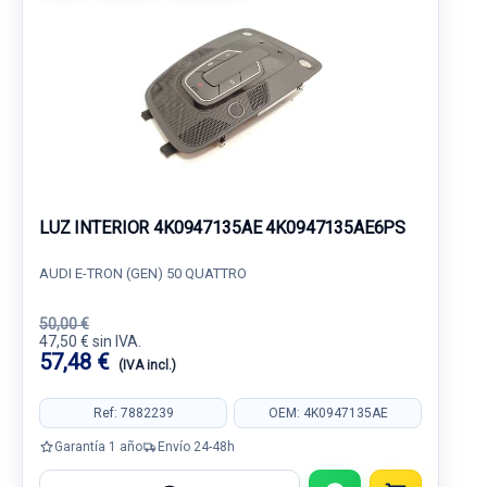
LUZ INTERIOR 4K0947135AE 4K0947135AE6PS
AUDI E-TRON (GEN) 50 QUATTRO
50,00 €
47,50 € sin IVA.
57,48 €
(IVA incl.)
Ref: 7882239
OEM: 4K0947135AE
Garantía 1 año
Envío 24-48h