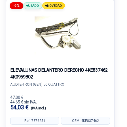
-5%
USADO
NOVEDAD
ELEVALUNAS DELANTERO DERECHO 4KE837462
4K0959802
AUDI E-TRON (GEN) 50 QUATTRO
47,00 €
44,65 € sin IVA.
54,03 €
(IVA incl.)
Ref: 7876251
OEM: 4KE837462