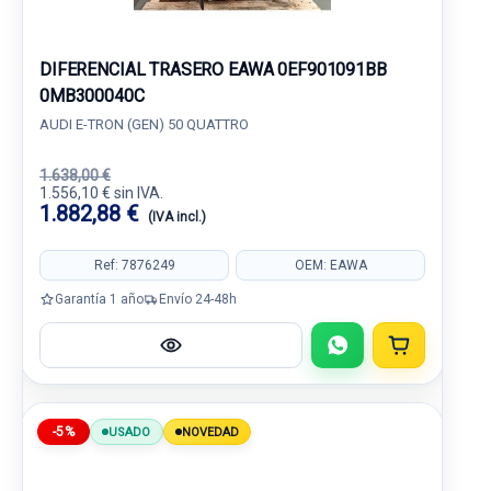
DIFERENCIAL TRASERO EAWA 0EF901091BB
0MB300040C
AUDI E-TRON (GEN) 50 QUATTRO
1.638,00 €
1.556,10 € sin IVA.
1.882,88 €
(IVA incl.)
Ref: 7876249
OEM: EAWA
Garantía 1 año
Envío 24-48h
-5%
USADO
NOVEDAD