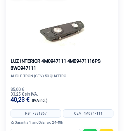
LUZ INTERIOR 4M0947111 4M09471116PS
8WO947111
AUDI E-TRON (GEN) 50 QUATTRO
35,00 €
33,25 € sin IVA.
40,23 €
(IVA incl.)
Ref: 7881867
OEM: 4M0947111
Garantía 1 año
Envío 24-48h