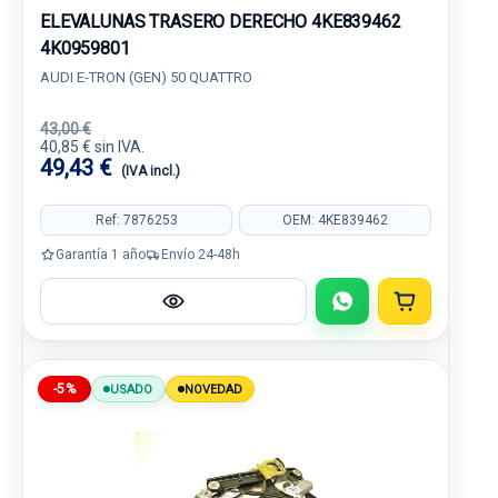
ELEVALUNAS TRASERO DERECHO 4KE839462
4K0959801
AUDI E-TRON (GEN) 50 QUATTRO
43,00 €
40,85 € sin IVA.
49,43 €
(IVA incl.)
Ref: 7876253
OEM: 4KE839462
Garantía 1 año
Envío 24-48h
-5%
USADO
NOVEDAD