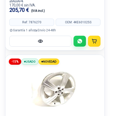
200,00 €
170,00 € sin IVA.
205,70 €
(IVA incl.)
Ref: 7876270
OEM: 4KE601025S
Garantía 1 año
Envío 24-48h
-15%
USADO
NOVEDAD