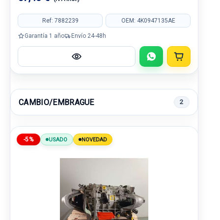
Ref: 7882239
OEM: 4K0947135AE
Garantía 1 año
Envío 24-48h
CAMBIO/EMBRAGUE
2
-5%
USADO
NOVEDAD