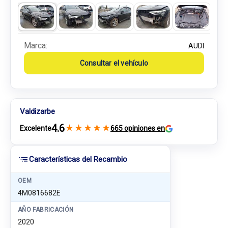
Marca:
AUDI
Consultar el vehículo
Valdizarbe
4.6
★
★
★
★
★
Excelente
665 opiniones en
Características del Recambio
OEM
4M0816682E
AÑO FABRICACIÓN
2020