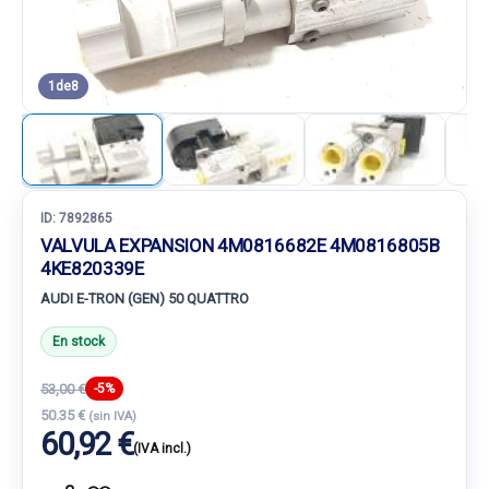
1
de
8
ID:
7892865
VALVULA EXPANSION 4M0816682E 4M0816805B
4KE820339E
AUDI E-TRON (GEN) 50 QUATTRO
En stock
53,00 €
-5%
50.35 €
(sin IVA)
60,92 €
(IVA incl.)