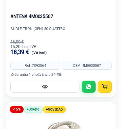
ANTENA 4M0035507
AUDI E-TRON (GEN) 50 QUATTRO
16,00 €
15,20 € sin IVA.
18,39 €
(IVA incl.)
Ref: 7892864
OEM: 4M0035507
Garantía 1 año
Envío 24-48h
-15%
USADO
NOVEDAD