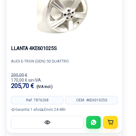
LLANTA 4KE601025S
AUDI E-TRON (GEN) 50 QUATTRO
200,00 €
170,00 € sin IVA.
205,70 €
(IVA incl.)
Ref: 7876268
OEM: 4KE601025S
Garantía 1 año
Envío 24-48h