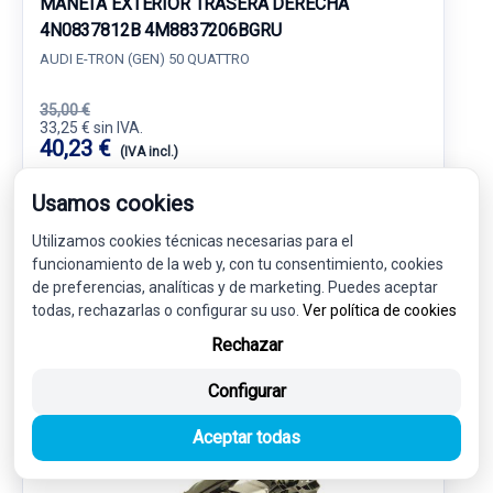
MANETA EXTERIOR TRASERA DERECHA
4N0837812B 4M8837206BGRU
AUDI E-TRON (GEN) 50 QUATTRO
35,00 €
33,25 € sin IVA.
40,23 €
(IVA incl.)
Usamos cookies
Ref: 7876282
OEM: 4N0837812B
Garantía 1 año
Envío 24-48h
Utilizamos cookies técnicas necesarias para el
funcionamiento de la web y, con tu consentimiento, cookies
de preferencias, analíticas y de marketing. Puedes aceptar
todas, rechazarlas o configurar su uso.
Ver política de cookies
Rechazar
-5%
USADO
NOVEDAD
Configurar
Aceptar todas