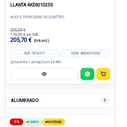
LLANTA 4KE601025S
AUDI E-TRON (GEN) 50 QUATTRO
200,00 €
170,00 € sin IVA.
205,70 €
(IVA incl.)
Ref: 7876271
OEM: 4KE601025S
Garantía 1 año
Envío 24-48h
ALUMBRADO
2
-5%
USADO
NOVEDAD