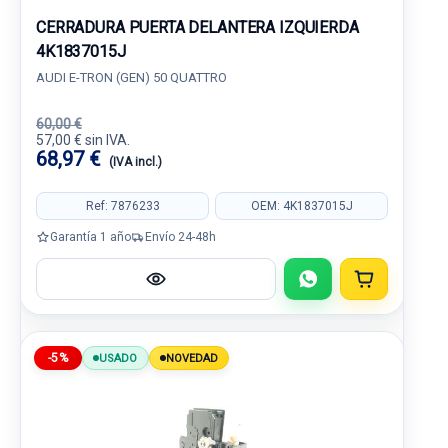
CERRADURA PUERTA DELANTERA IZQUIERDA
4K1837015J
AUDI E-TRON (GEN) 50 QUATTRO
60,00 €
57,00 € sin IVA.
68,97 €
(IVA incl.)
Ref: 7876233
OEM: 4K1837015J
Garantía 1 año
Envío 24-48h
-5%
USADO
NOVEDAD