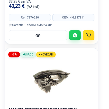
33,25 € sin IVA.
40,23 €
(IVA incl.)
Ref: 7876280
OEM: 4KL837811
Garantía 1 año
Envío 24-48h
-5%
USADO
NOVEDAD