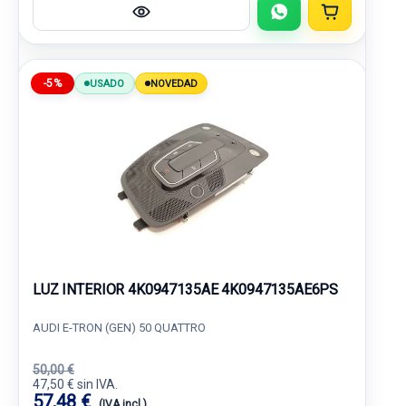
-5%
USADO
NOVEDAD
LUZ INTERIOR 4K0947135AE 4K0947135AE6PS
AUDI E-TRON (GEN) 50 QUATTRO
50,00 €
47,50 € sin IVA.
57,48 €
(IVA incl.)