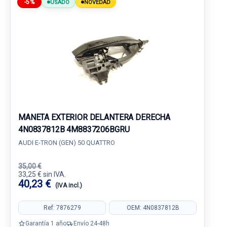
-5%
USADO
NOVEDAD
MANETA EXTERIOR DELANTERA DERECHA
4N0837812B 4M8837206BGRU
AUDI E-TRON (GEN) 50 QUATTRO
35,00 €
33,25 € sin IVA.
40,23 €
(IVA incl.)
Ref: 7876279
OEM: 4N0837812B
Garantía 1 año
Envío 24-48h