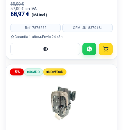
60,00 €
57,00 € sin IVA.
68,97 €
(IVA incl.)
Ref: 7876232
OEM: 4K1837016J
Garantía 1 año
Envío 24-48h
-5%
USADO
NOVEDAD