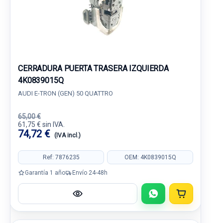
CERRADURA PUERTA TRASERA IZQUIERDA
4K0839015Q
AUDI E-TRON (GEN) 50 QUATTRO
65,00 €
61,75 € sin IVA.
74,72 €
(IVA incl.)
Ref: 7876235
OEM: 4K0839015Q
Garantía 1 año
Envío 24-48h