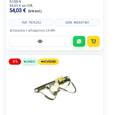
47,00 €
44,65 € sin IVA.
54,03 €
(IVA incl.)
Ref: 7876252
OEM: 4KE837461
Garantía 1 año
Envío 24-48h
-5%
USADO
NOVEDAD