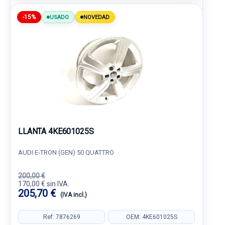
-15%
USADO
NOVEDAD
LLANTA 4KE601025S
AUDI E-TRON (GEN) 50 QUATTRO
200,00 €
170,00 € sin IVA.
205,70 €
(IVA incl.)
Ref: 7876269
OEM: 4KE601025S