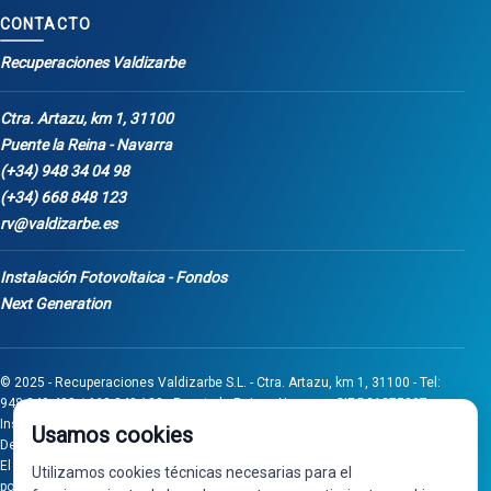
CONTACTO
Recuperaciones Valdizarbe
Ctra. Artazu, km 1, 31100
Puente la Reina - Navarra
(+34) 948 34 04 98
(+34) 668 848 123
rv@valdizarbe.es
Instalación Fotovoltaica - Fondos
Next Generation
© 2025 - Recuperaciones Valdizarbe S.L. - Ctra. Artazu, km 1, 31100 - Tel:
948 340 498 / 668 848 123 - Puente la Reina - Navarra - CIF B31275837.
Inscrita en el Registro Mercantil de Navarra, Tomo 32, Folio 75, Hoja 525.
Usamos cookies
Desarrollado por
Seintosoft
El proyecto de inversión "0011-0558-2024-000008" ha sido subvencionado
Utilizamos cookies técnicas necesarias para el
por Gobierno de Navarra al amparo de la convocatoria de 2024 de Ayudas a