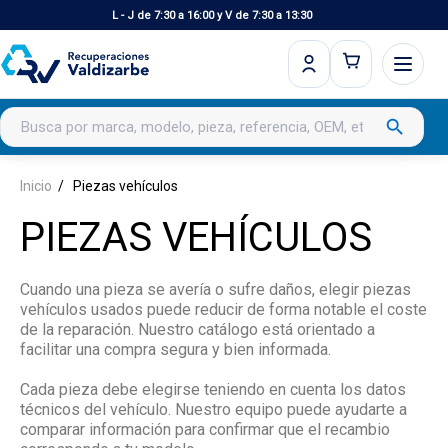
L - J de 7:30 a 16:00 y V de 7:30 a 13:30
Buscar productos
search
Inicio
Piezas vehículos
PIEZAS VEHÍCULOS
Cuando una pieza se avería o sufre daños, elegir piezas
vehículos usados puede reducir de forma notable el coste
de la reparación. Nuestro catálogo está orientado a
facilitar una compra segura y bien informada.
Cada pieza debe elegirse teniendo en cuenta los datos
técnicos del vehículo. Nuestro equipo puede ayudarte a
comparar información para confirmar que el recambio